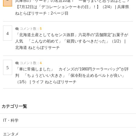
兵庫県の「ケーキ」の名店10選！ 一番うまいと思う店はどこ？
【7月12日は「デコレーションケーキの日」！】（2/4） | 兵庫県
ねとらぼリサーチ：2ページ目
コメント数：
5
4
「北海道土産としてもセンス抜群」六花亭の“店舗限定”お菓子が
人気 「こんなの初めて」「箱買いするべきだった」（1/2） |
北海道 ねとらぼリサーチ
コメント数：
4
5
「車に常備しました」 カインズの“1980円クーラーバッグ”が評
判 「ちょうどいい大きさ」「保冷剤を止めるベルトが良い」
（1/5） | ライフ ねとらぼリサーチ
カテゴリ一覧
IT・科学
エンタメ