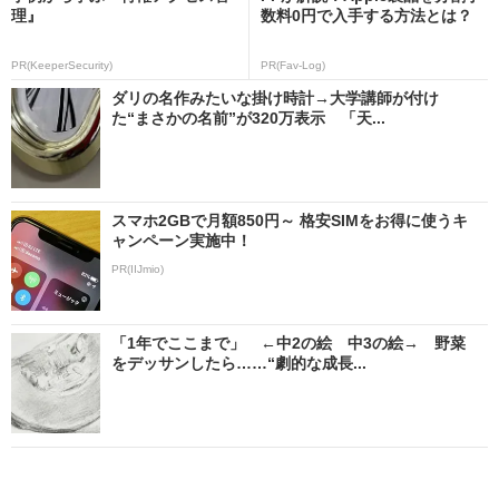
理』
数料0円で入手する方法とは？
PR(KeeperSecurity)
PR(Fav-Log)
ダリの名作みたいな掛け時計→大学講師が付け
た“まさかの名前”が320万表示 「天...
スマホ2GBで月額850円～ 格安SIMをお得に使うキ
ャンペーン実施中！
PR(IIJmio)
「1年でここまで」 ←中2の絵 中3の絵→ 野菜
をデッサンしたら……“劇的な成長...