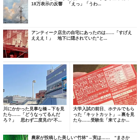
18万表示の反響 「えっ」「うわ...
アンティーク店主の自宅にあったのは……「すげえ
えええ！」 地下に隠されていた“と...
川にかかった見事な橋→下を見
大学入試の前日、ホテルでもら
たら……「どうなってるんだ
った「キットカット」→裏を見
ろ？」 思わず二度見の“不...
たら……受験生「来てよか...
農家が投稿した美しい“竹林”→実は…… “まさか