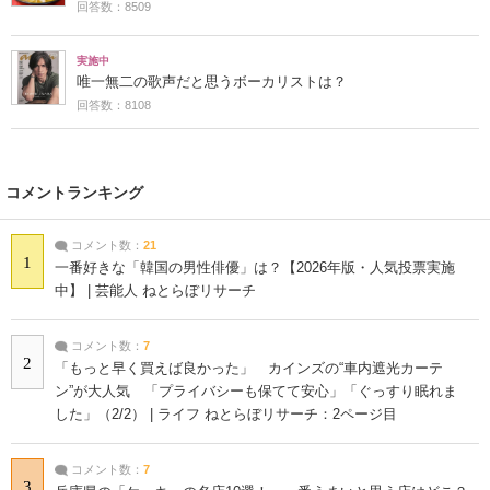
回答数：8509
実施中
唯一無二の歌声だと思うボーカリストは？
回答数：8108
コメントランキング
コメント数：
21
1
一番好きな「韓国の男性俳優」は？【2026年版・人気投票実施
中】 | 芸能人 ねとらぼリサーチ
コメント数：
7
2
「もっと早く買えば良かった」 カインズの“車内遮光カーテ
ン”が大人気 「プライバシーも保てて安心」「ぐっすり眠れま
した」（2/2） | ライフ ねとらぼリサーチ：2ページ目
コメント数：
7
3