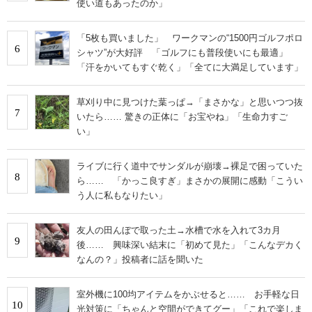
使い道もあったのか」
「5枚も買いました」 ワークマンの“1500円ゴルフポロ
6
シャツ”が大好評 「ゴルフにも普段使いにも最適」
「汗をかいてもすぐ乾く」「全てに大満足しています」
草刈り中に見つけた葉っぱ→「まさかな」と思いつつ抜
7
いたら…… 驚きの正体に「お宝やね」「生命力すご
い」
ライブに行く道中でサンダルが崩壊→裸足で困っていた
8
ら…… 「かっこ良すぎ」まさかの展開に感動「こうい
う人に私もなりたい」
友人の田んぼで取った土→水槽で水を入れて3カ月
9
後…… 興味深い結末に「初めて見た」「こんなデカく
なんの？」投稿者に話を聞いた
室外機に100均アイテムをかぶせると…… お手軽な日
10
光対策に「ちゃんと空間ができてグー」「これで楽しま