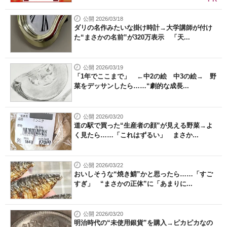
公開 2026/03/18
ダリの名作みたいな掛け時計→大学講師が付け
た“まさかの名前”が320万表示 「天...
公開 2026/03/19
「1年でここまで」 ←中2の絵 中3の絵→ 野
菜をデッサンしたら……“劇的な成長...
公開 2026/03/20
道の駅で買った“生産者の顔”が見える野菜→よ
く見たら……「これはずるい」 まさか...
公開 2026/03/22
おいしそうな“焼き鯖”かと思ったら……「すご
すぎ」 “まさかの正体”に「あまりに...
公開 2026/03/20
明治時代の“未使用銀貨”を購入→ピカピカなの