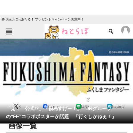
🎁 Switch 2もあたる！ プレゼントキャンペーン実施中！
ねとらぼメニュー
TOP
ニュース
エンタメ
クイズ
グルメ
地域
住まい
教育・育児
動物
リサーチ
写真
2026/03/18 21:30（公開）
X
Share
LINE
hatena
会員記事
「え？ 公式!?」「福島すげー！」 JRグループ
の“FF”コラボポスターが話題 「行くしかねぇ！」
メディア
画像一覧
注目記事を集めた総合ページ