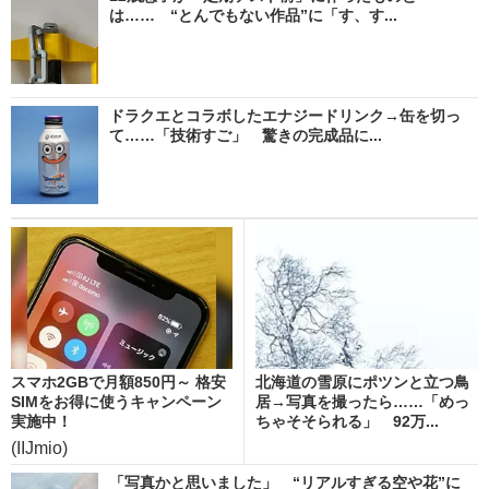
は…… “とんでもない作品”に「す、す...
ドラクエとコラボしたエナジードリンク→缶を切っ
て……「技術すご」 驚きの完成品に...
スマホ2GBで月額850円～ 格安
北海道の雪原にポツンと立つ鳥
SIMをお得に使うキャンペーン
居→写真を撮ったら……「めっ
実施中！
ちゃそそられる」 92万...
(IIJmio)
「写真かと思いました」 “リアルすぎる空や花”に