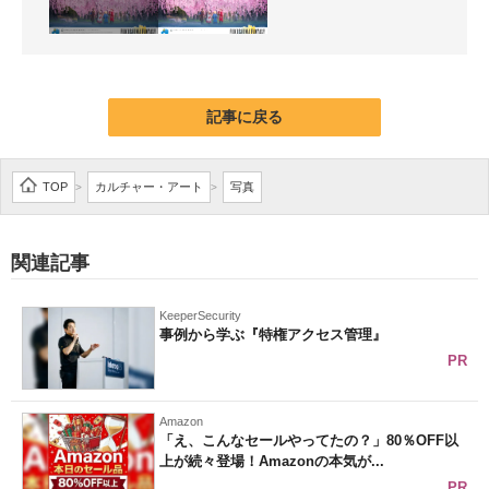
記事に戻る
TOP
カルチャー・アート
写真
>
>
関連記事
KeeperSecurity
事例から学ぶ『特権アクセス管理』
PR
Amazon
「え、こんなセールやってたの？」80％OFF以
上が続々登場！Amazonの本気が...
PR