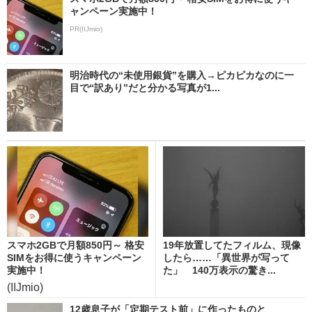
ャンペーン実施中！
PR(IIJmio)
明治時代の“未使用銀貨”を購入→ピカピカなのに一
目で“訳あり”だと分かる写真が1...
スマホ2GBで月額850円～ 格安
19年放置してたフィルム、現像
SIMをお得に使うキャンペーン
したら……「異世界が写って
実施中！
た」 140万表示の驚き...
(IIJmio)
12歳息子が「定期テスト前」に作ったものと