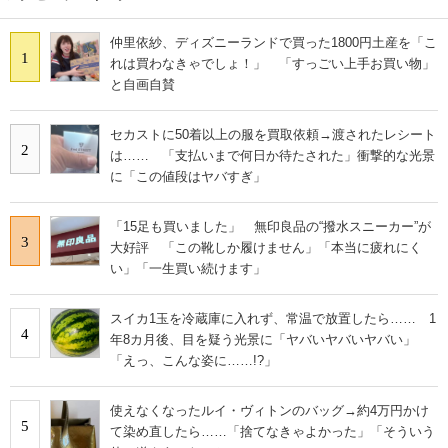
仲里依紗、ディズニーランドで買った1800円土産を「こ
1
れは買わなきゃでしょ！」 「すっごい上手お買い物」
と自画自賛
セカストに50着以上の服を買取依頼→渡されたレシート
2
は…… 「支払いまで何日か待たされた」衝撃的な光景
に「この値段はヤバすぎ」
「15足も買いました」 無印良品の“撥水スニーカー”が
3
大好評 「この靴しか履けません」「本当に疲れにく
い」「一生買い続けます」
スイカ1玉を冷蔵庫に入れず、常温で放置したら…… 1
4
年8カ月後、目を疑う光景に「ヤバいヤバいヤバい」
「えっ、こんな姿に……!?」
使えなくなったルイ・ヴィトンのバッグ→約4万円かけ
5
て染め直したら……「捨てなきゃよかった」「そういう