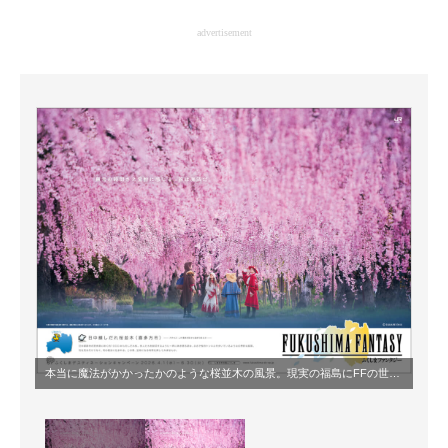
企業向けIT製品の総合サイト
advertisement
IT製品の技術・比較・事例
製造業のIT導入・活用を支援
モノづくり技術者専門サイト
エレクトロニクス専門サイト
電子設計の基本と応用
エネルギーの専門メディア
建設×テクノロジーの最前線
ちょっと気になるネットの話題
本当に魔法がかかったかのような桜並木の風景。現実の福島にFFの世界観が重なり、幻想と現実が交差する1枚（画像出典：