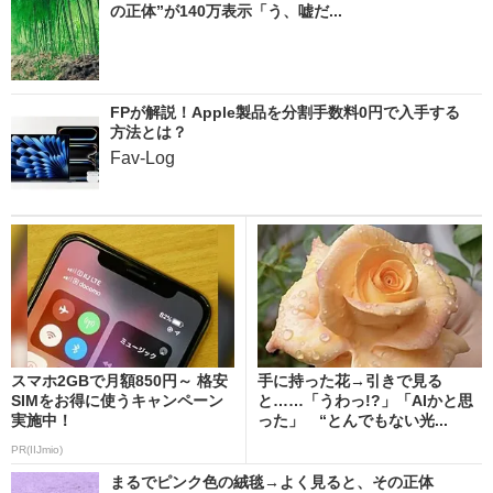
の正体”が140万表示「う、嘘だ...
FPが解説！Apple製品を分割手数料0円で入手する
方法とは？
Fav-Log
スマホ2GBで月額850円～ 格安
手に持った花→引きで見る
SIMをお得に使うキャンペーン
と……「うわっ!?」「AIかと思
実施中！
った」 “とんでもない光...
PR(IIJmio)
まるでピンク色の絨毯→よく見ると、その正体