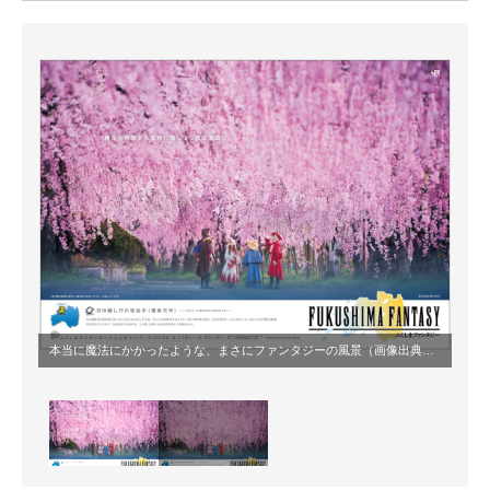
ITの今と未来を見通す
スマホと通信の最新トレンド
進化するPCとデバイスの未来
好きが集まる 比べて選べる
ビジネスと働き方のヒント
AI活用のいまが分かる
企業ITのトレンドを詳説
本当に魔法にかかったような、まさにファンタジーの風景（画像出典：
プレスリ
経営リーダーのコミュニティ
マーケ×ITの今がよく分かる
ITエンジニア向け専門サイト