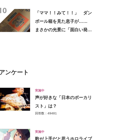
化”に反響
10
「ママ！！みて！！」 ダン
ボール箱を見た息子が……
まさかの光景に「面白い発
見」「ほんと奇跡」
アンケート
実施中
声が好きな「日本のボーカリ
スト」は？
回答数：49481
実施中
歌が上手だと思うホロライブ