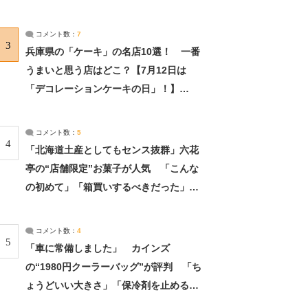
れました」（2/2） | ライフ ねとらぼリ
サーチ：2ページ目
コメント数：
7
3
兵庫県の「ケーキ」の名店10選！ 一番
うまいと思う店はどこ？【7月12日は
「デコレーションケーキの日」！】
（2/4） | 兵庫県 ねとらぼリサーチ：2ペ
ージ目
コメント数：
5
4
「北海道土産としてもセンス抜群」六花
亭の“店舗限定”お菓子が人気 「こんな
の初めて」「箱買いするべきだった」
（1/2） | 北海道 ねとらぼリサーチ
コメント数：
4
5
「車に常備しました」 カインズ
の“1980円クーラーバッグ”が評判 「ち
ょうどいい大きさ」「保冷剤を止めるベ
ルトが良い」（1/5） | ライフ ねとらぼ