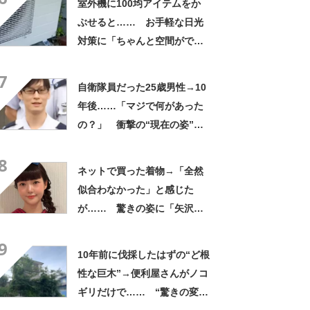
室外機に100均アイテムをか
ぶせると…… お手軽な日光
対策に「ちゃんと空間ができ
てグー」「これで楽します」
7
自衛隊員だった25歳男性→10
年後……「マジで何があった
の？」 衝撃の“現在の姿”が
180万再生「別人…？」「好
8
きに生きんしゃい」
ネットで買った着物→「全然
似合わなかった」と感じた
が…… 驚きの姿に「矢沢あ
い作品から飛び出してきたの
9
かと」「どんどん着てほし
10年前に伐採したはずの“ど根
い」
性な巨木”→便利屋さんがノコ
ギリだけで…… “驚きの変