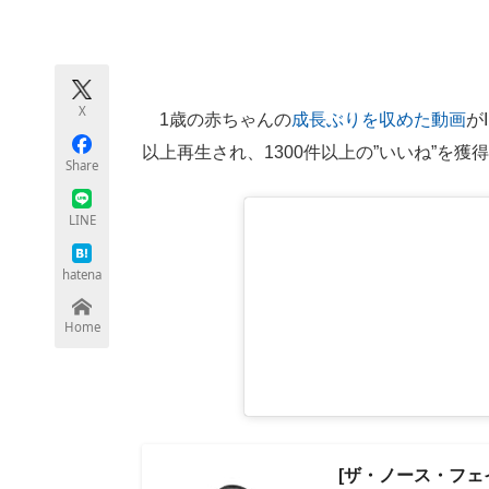
モノづくり技術者専門サイト
エレクトロ
X
1歳の赤ちゃんの
成長ぶりを収めた動画
が
ちょっと気になるネットの話題
以上再生され、1300件以上の”いいね”を獲
Share
LINE
hatena
Home
[ザ・ノース・フェイス]