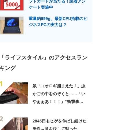
フトカードが当たる！読者アン
門メディア
建設×テクノロジーの最前線
ケート実施中
重量約999g、最新CPU搭載のビ
ジネスPCの実力は？
「ライフスタイル」のアクセスラン
キング
1
娘「コオロギ捕まえた！」虫
かごの中をのぞくと……「い
やぁぁあ！！！」“衝撃事
実”が160万再生「知らぬが
2
仏」
2845日もヒゲを伸ばし続けた
男性→意を決して剃った