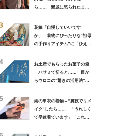
ら…… 親戚に怒られたまさ
かの理由に「えぇwwwそんな
3
ぁ」「どんまいです」
花嫁「自慢していいです
か」 着物にぴったりな“祖母
の手作りアイテム”に「ひえ
ー！」「センスが素晴らし
4
い」「モデルさんかと」
お土産でもらったお菓子の箱
→ハサミで切ると…… 目か
らウロコの“驚きの活用法”に
「知らなかった…」「発想力
5
が羨ましい」
絹の単衣の着物→“裏技でリメ
イク”したら…… 「うれしく
て早速着ています」「これか
ら作ります」
6