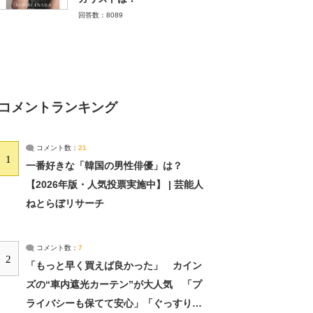
回答数：8089
コメントランキング
コメント数：
21
1
一番好きな「韓国の男性俳優」は？
【2026年版・人気投票実施中】 | 芸能人
ねとらぼリサーチ
コメント数：
7
2
「もっと早く買えば良かった」 カイン
ズの“車内遮光カーテン”が大人気 「プ
ライバシーも保てて安心」「ぐっすり眠