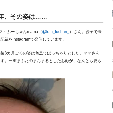
年、その姿は……
・ふーちゃんmama（
@fufu_fuchan_
）さん。親子で撮
をInstagramで発信しています。
後3カ月ごろの姿は色黒でぽっちゃりとした、ママさん
ます。一重まぶたのまんまるとしたお顔が、なんとも愛ら