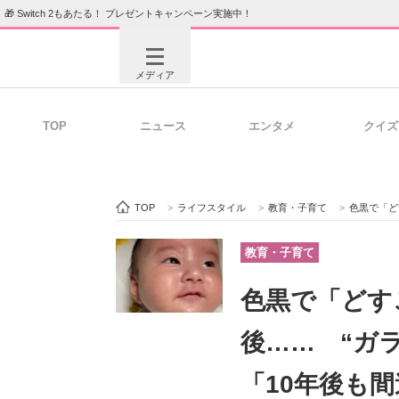
🎁 Switch 2もあたる！ プレゼントキャンペーン実施中！
メディア
TOP
ニュース
エンタメ
クイズ
注目記事を集めた総合ページ
ITの今
TOP
>
ライフスタイル
>
教育・子育て
>
色黒で「どすこ
ビジネスと働き方のヒント
AI活用
教育・子育て
色黒で「どす
ITエンジニア向け専門サイト
企業向けI
後…… “ガ
「10年後も