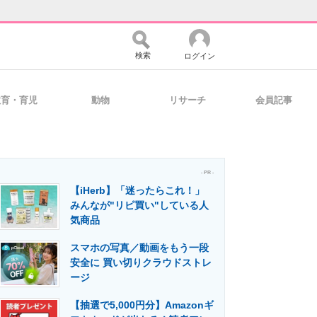
検索
ログイン
教育・育児
動物
リサーチ
会員記事
バイスの未来
好きが集まる 比べて選べる
- PR -
【iHerb】「迷ったらこれ！」
コミュニティ
マーケ×ITの今がよく分かる
みんなが"リピ買い"している人
気商品
スマホの写真／動画をもう一段
・活用を支援
安全に 買い切りクラウドストレ
ージ
【抽選で5,000円分】Amazonギ