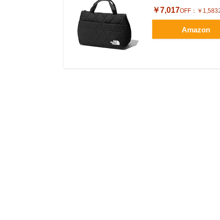
￥7,017
OFF：
￥1,583
Amazon