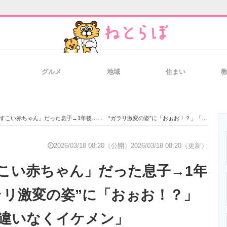
グルメ
地域
住まい
と未来を見通す
スマホと通信の最新トレンド
進化するPCとデ
い赤ちゃん」だった息子→1年後…… “ガラリ激変の姿”に「おぉお！？」「10年後も間違いなくイケメン」
のいまが分かる
企業ITのトレンドを詳説
経営リーダーの
2026/03/18 08:20（公開）
2026/03/18 08:20（更新）
こい赤ちゃん」だった息子→1年
T製品の総合サイト
IT製品の技術・比較・事例
製造業のIT導入
ラリ激変の姿”に「おぉお！？」
間違いなくイケメン」