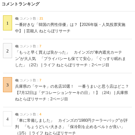
コメントランキング
コメント数：
21
1
一番好きな「韓国の男性俳優」は？【2026年版・人気投票実施
中】 | 芸能人 ねとらぼリサーチ
コメント数：
7
2
「もっと早く買えば良かった」 カインズの“車内遮光カーテ
ン”が大人気 「プライバシーも保てて安心」「ぐっすり眠れま
した」（2/2） | ライフ ねとらぼリサーチ：2ページ目
コメント数：
7
3
兵庫県の「ケーキ」の名店10選！ 一番うまいと思う店はどこ？
【7月12日は「デコレーションケーキの日」！】（2/4） | 兵庫県
ねとらぼリサーチ：2ページ目
コメント数：
4
4
「車に常備しました」 カインズの“1980円クーラーバッグ”が評
判 「ちょうどいい大きさ」「保冷剤を止めるベルトが良い」
（1/5） | ライフ ねとらぼリサーチ