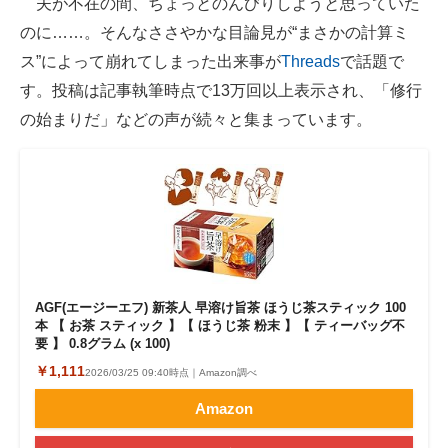
夫が不在の間、ちょっとのんびりしようと思っていた
のに……。そんなささやかな目論見が“まさかの計算ミ
ITの今と未来を見通す
ス”によって崩れてしまった出来事が
Threads
で話題で
スマホと通信の最新トレンド
す。投稿は記事執筆時点で13万回以上表示され、「修行
の始まりだ」などの声が続々と集まっています。
進化するPCとデバイスの未来
好きが集まる 比べて選べる
ビジネスと働き方のヒント
AI活用のいまが分かる
企業ITのトレンドを詳説
AGF(エージーエフ) 新茶人 早溶け旨茶 ほうじ茶スティック 100
本 【 お茶 スティック 】【 ほうじ茶 粉末 】【 ティーバッグ不
経営リーダーのコミュニティ
要 】 0.8グラム (x 100)
￥1,111
2026/03/25 09:40時点｜Amazon調べ
マーケ×ITの今がよく分かる
Amazon
ITエンジニア向け専門サイト