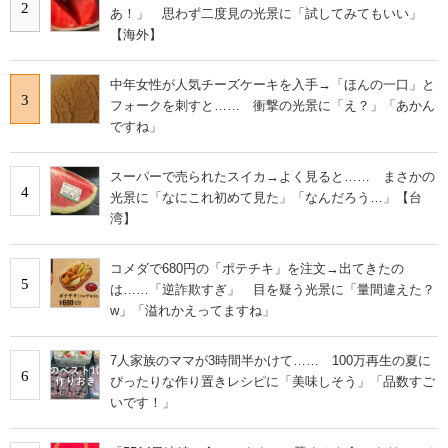
2
あ！」 思わず二度見の光景に「試してみてもいい」
【海外】
中年女性が人気チーズケーキを入手→「ほんの一口」と
3
フォークを刺すと…… 衝撃の光景に「え？」「あかん
ですね」
スーパーで売られたスイカ→よく見ると…… まさかの
4
光景に「なにこれ初めて見た」「なんだろう…」【台
湾】
コメダで680円の「ポテチキ」を注文→出てきたの
5
は……「逆詐欺すぎ」 目を疑う光景に「量間違えた？
w」「溢れかえってますね」
7人家族のママが3時間半かけて…… 100万再生の夏に
6
ぴったりな作り置きレシピに「美味しそう」「品数すご
いです！」