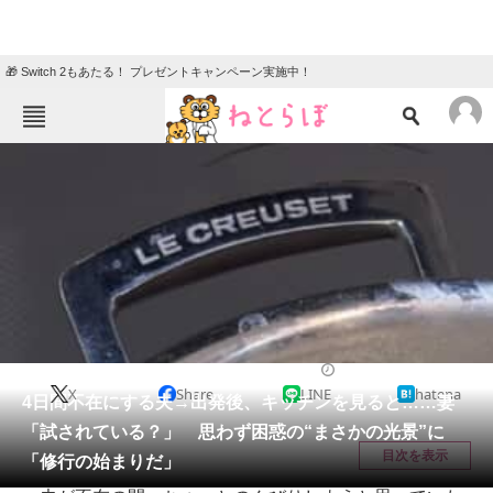
🎁 Switch 2もあたる！ プレゼントキャンペーン実施中！
ねとらぼメニュー
TOP
ニュース
エンタメ
クイズ
グルメ
地域
住まい
教育・育児
動物
リサーチ
グルメ
2026/03/27 09:00（公開）
X
Share
LINE
hatena
会員記事
4日間不在にする夫→出発後、キッチンを見ると……妻
「試されている？」 思わず困惑の“まさかの光景”に
メディア
目次を表示
「修行の始まりだ」
注目記事を集めた総合ページ