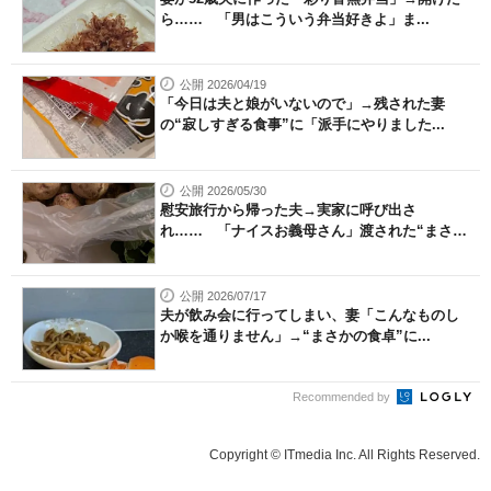
ら…… 「男はこういう弁当好きよ」ま...
公開 2026/04/19
「今日は夫と娘がいないので」→残された妻
の“寂しすぎる食事”に「派手にやりました...
公開 2026/05/30
慰安旅行から帰った夫→実家に呼び出さ
れ…… 「ナイスお義母さん」渡された“まさ
か...
公開 2026/07/17
夫が飲み会に行ってしまい、妻「こんなものし
か喉を通りません」→“まさかの食卓”に...
Recommended by
Copyright © ITmedia Inc. All Rights Reserved.