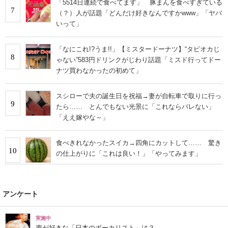
「5514日連続で食べてます」 豚まんを食べすぎている
7
（？）人が話題「どんだけ好きなんですかwww」「ヤバ
いって」
「なにこれ!?うま!!」【ミスタードーナツ】“タピオカじ
8
ゃない”583円ドリンクがじわり話題「ミスド行ってドー
ナツ買わなかったの初めて」
スシローで夫の誕生日を祝福→妻が自転車で取りに行っ
9
たら…… とんでもない光景に「これならバレない」
「ええ嫁やな～」
食べきれなかったスイカ→四角にカットして…… 驚き
10
の仕上がりに「これは良い！」「やってみます」
アンケート
実施中
声が好きな「日本のボーカリスト」は？