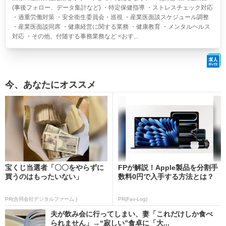
(事後フォロー、データ集計など) ・特定保健指導 ・ストレスチェック対応
・過重労働対策 ・安全衛生委員会・巡視 ・産業医面談スケジュール調整
・産業医面談同席 ・健康経営に関する業務 ・健康教育 ・メンタルヘルス
対応 ・その他、付随する事務業務など <おす...
今、あなたにオススメ
宝くじ当選者「〇〇をやらずに
FPが解説！Apple製品を分割手
買うのはもったいない」
数料0円で入手する方法とは？
PR(合同会社デジタルファーム )
PR(Fav-Log)
夫が飲み会に行ってしまい、妻「これだけしか食べ
られません」→“寂しい”食卓に「大...