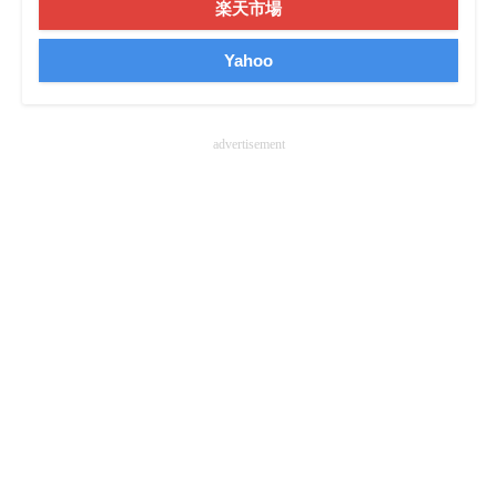
楽天市場
企業向けIT製品の総合サイト
Yahoo
IT製品の技術・比較・事例
製造業のIT導入・活用を支援
advertisement
モノづくり技術者専門サイト
エレクトロニクス専門サイト
電子設計の基本と応用
エネルギーの専門メディア
建設×テクノロジーの最前線
ちょっと気になるネットの話題