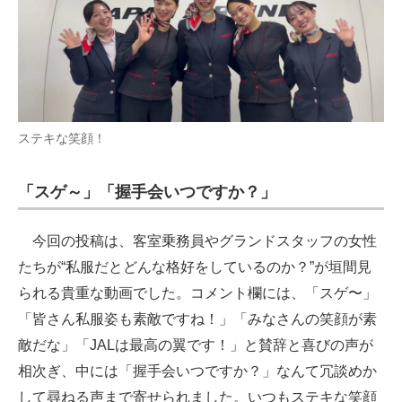
ステキな笑顔！
「スゲ～」「握手会いつですか？」
今回の投稿は、客室乗務員やグランドスタッフの女性
たちが“私服だとどんな格好をしているのか？”が垣間見
られる貴重な動画でした。コメント欄には、「スゲ〜」
「皆さん私服姿も素敵ですね！
」「みなさんの笑顔が素
敵だな」「JALは最高の翼です！」と賛辞と喜びの声が
相次ぎ、中には「握手会いつですか？」なんて冗談めか
して尋ねる声まで寄せられました。いつもステキな笑顔