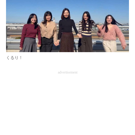
くるり！
advertisement