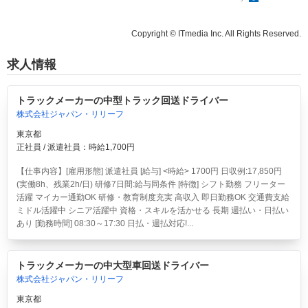
Copyright © ITmedia Inc. All Rights Reserved.
求人情報
トラックメーカーの中型トラック回送ドライバー
株式会社ジャパン・リリーフ
東京都
正社員 / 派遣社員：時給1,700円
【仕事内容】[雇用形態] 派遣社員 [給与] <時給> 1700円 日収例:17,850円
(実働8h、残業2h/日) 研修7日間:給与同条件 [特徴] シフト勤務 フリーター
活躍 マイカー通勤OK 研修・教育制度充実 高収入 即日勤務OK 交通費支給
ミドル活躍中 シニア活躍中 資格・スキルを活かせる 長期 週払い・日払い
あり [勤務時間] 08:30～17:30 日払・週払対応!...
トラックメーカーの中大型車回送ドライバー
株式会社ジャパン・リリーフ
東京都