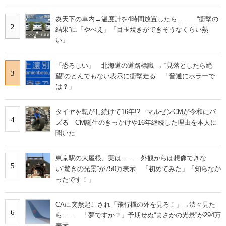
炎天下の車内→温度計を4時間放置したら…… “衝撃の
2
結果”に「やべえ」「目玉焼きができそうなくらい熱
い」
「恐ろしい」 北海道の道路標識 → “見落としたら絶
3
望”のとんでもない表示に衝撃走る 「普通にホラーで
は？」
タイヤを転がし続けて16年!? マルゼンCMが令和にバ
4
ズる CM誕生のきっかけや16年継続した理由を本人に
聞いた
東京駅の大屋根、実は…… 外観からは想像できな
5
い“驚きの光景”が750万表示 「初めてみた」「知らなか
ったです！」
CAに突然起こされ「飛行機の外を見ろ！」→渋々見た
6
ら…… 「夢ですか？」予期せぬ“まさかの光景”が294万
表示