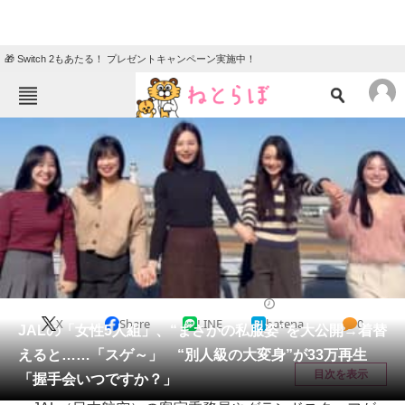
🎁 Switch 2もあたる！ プレゼントキャンペーン実施中！
ねとらぼメニュー
TOP
ニュース
エンタメ
クイズ
グルメ
地域
住まい
教育・育児
動物
リサーチ
乗り物
2026/03/18 20:00（公開）
X
Share
LINE
hatena
0
会員記事
JALの「女性5人組」、“まさかの私服姿”を大公開→着替
えると……「スゲ～」 “別人級の大変身”が33万再生
メディア
目次を表示
「握手会いつですか？」
注目記事を集めた総合ページ