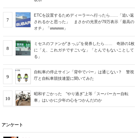
ETCを設置するためディーラーへ行ったら……「追い返
7
されるかと思った」 まさかの光景が79万表示「最高の
オチ」「wwwww」
ミセスのファンが“きっぷ”を発券したら…… 奇跡の1枚
8
に「え、これガチですごいな」「とんでもないことして
る」
自転車の停止サイン「背中でパー」は通じない？ 警視
9
庁と自転車競技連盟に聞いてみた
昭和すごかった “やり過ぎ”上等「スーパーカー自転
10
車」はいかに少年の心をつかんだのか
アンケート