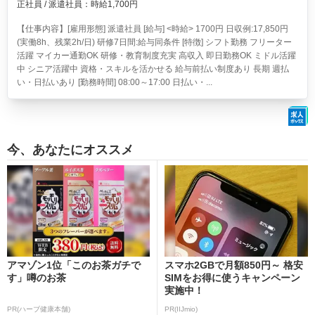
正社員 / 派遣社員：時給1,700円
【仕事内容】[雇用形態] 派遣社員 [給与] <時給> 1700円 日収例:17,850円
(実働8h、残業2h/日) 研修7日間:給与同条件 [特徴] シフト勤務 フリーター
活躍 マイカー通勤OK 研修・教育制度充実 高収入 即日勤務OK ミドル活躍
中 シニア活躍中 資格・スキルを活かせる 給与前払い制度あり 長期 週払
い・日払いあり [勤務時間] 08:00～17:00 日払い・...
今、あなたにオススメ
アマゾン1位「このお茶ガチで
スマホ2GBで月額850円～ 格安
す」噂のお茶
SIMをお得に使うキャンペーン
実施中！
PR(ハーブ健康本舗)
PR(IIJmio)