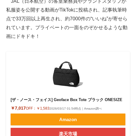
JAL（日本航空）の客室乗務員やグランドスタッフが
私服姿を公開する動画がTikTokに投稿され、記事執筆時
ITの今と未来を見通す
点で33万回以上再生され、約7000件の“いいね”が寄せら
スマホと通信の最新トレンド
れています。プライベートの一面をのぞかせるような動
画にドキドキ！
進化するPCとデバイスの未来
好きが集まる 比べて選べる
ビジネスと働き方のヒント
AI活用のいまが分かる
企業ITのトレンドを詳説
[ザ・ノース・フェイス] Geoface Box Tote ブラック ONESIZE
経営リーダーのコミュニティ
￥7,017
OFF：
￥1,583
2026/03/17 01:54時点｜Amazon調べ
マーケ×ITの今がよく分かる
Amazon
ITエンジニア向け専門サイト
楽天市場