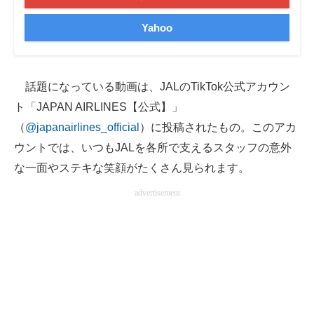
企業向けIT製品の総合サイト
Yahoo
IT製品の技術・比較・事例
製造業のIT導入・活用を支援
話題になっている動画は、JALのTikTok公式アカウン
ト「JAPAN AIRLINES【公式】」
モノづくり技術者専門サイト
（
@japanairlines_official
）に投稿されたもの。このアカ
エレクトロニクス専門サイト
ウントでは、いつもJALを各所で支えるスタッフの意外
な一面やステキな笑顔がたくさん見られます。
電子設計の基本と応用
advertisement
エネルギーの専門メディア
建設×テクノロジーの最前線
ちょっと気になるネットの話題