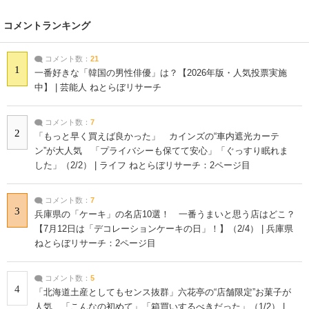
コメントランキング
コメント数：
21
1
一番好きな「韓国の男性俳優」は？【2026年版・人気投票実施
中】 | 芸能人 ねとらぼリサーチ
コメント数：
7
2
「もっと早く買えば良かった」 カインズの“車内遮光カーテ
ン”が大人気 「プライバシーも保てて安心」「ぐっすり眠れま
した」（2/2） | ライフ ねとらぼリサーチ：2ページ目
コメント数：
7
3
兵庫県の「ケーキ」の名店10選！ 一番うまいと思う店はどこ？
【7月12日は「デコレーションケーキの日」！】（2/4） | 兵庫県
ねとらぼリサーチ：2ページ目
コメント数：
5
4
「北海道土産としてもセンス抜群」六花亭の“店舗限定”お菓子が
人気 「こんなの初めて」「箱買いするべきだった」（1/2） |