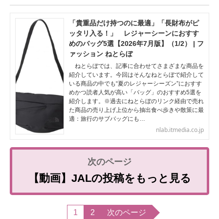
「貴重品だけ持つのに最適」「長財布がピ
ッタリ入る！」 レジャーシーンにおすす
めのバッグ5選【2026年7月版】（1/2） | フ
ァッション ねとらぼ
ねとらぼでは、記事に合わせてさまざまな商品を
紹介しています。今回はそんなねとらぼで紹介して
いる商品の中でも“夏のレジャーシーズン”におすす
めかつ読者人気が高い「バッグ」のおすすめ5選を
紹介します。※過去にねとらぼのリンク経由で売れ
た商品の売り上げ上位から抽出食べ歩きや散策に最
適：旅行のサブバッグにも…
nlab.itmedia.co.jp
【動画】JALの投稿をもっと見る
1
2
次のページ