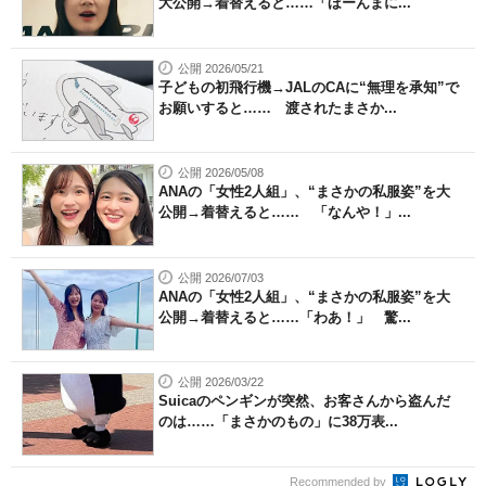
大公開→着替えると……「ほーんまに...
公開 2026/05/21
子どもの初飛行機→JALのCAに“無理を承知”で
お願いすると…… 渡されたまさか...
公開 2026/05/08
ANAの「女性2人組」、“まさかの私服姿”を大
公開→着替えると…… 「なんや！」...
公開 2026/07/03
ANAの「女性2人組」、“まさかの私服姿”を大
公開→着替えると……「わあ！」 驚...
公開 2026/03/22
Suicaのペンギンが突然、お客さんから盗んだ
のは……「まさかのもの」に38万表...
Recommended by