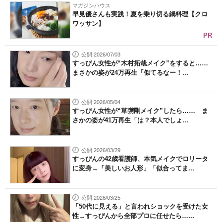
マガジンハウス
早見優さんも実践！夏を乗り切る鍋料理【クロ
ワッサン】
PR
公開 2026/07/03
すっぴん女性が“木村拓哉メイク”をすると……
まさかの姿が24万再生「似てるなー！...
公開 2026/05/04
すっぴん女性が“草彅剛メイク”したら…… ま
さかの姿が41万再生「は？本人でしょ...
公開 2026/03/29
すっぴんの42歳看護師、本気メイクでロリータ
に変身→「美しいお人形」「似合ってま...
公開 2026/03/25
「50代に見える」と言われショックを受けた女
性→すっぴんから全部プロに任せたら…...