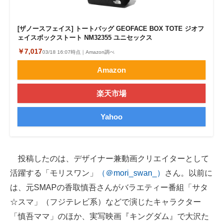
企業向けIT製品の総合サイト
[ザノースフェイス] トートバッグ GEOFACE BOX TOTE ジオフ
IT製品の技術・比較・事例
ェイスボックストート NM32355 ユニセックス
￥7,017
03/18 16:07時点｜Amazon調べ
製造業のIT導入・活用を支援
Amazon
モノづくり技術者専門サイト
楽天市場
エレクトロニクス専門サイト
Yahoo
電子設計の基本と応用
エネルギーの専門メディア
投稿したのは、デザイナー兼動画クリエイターとして
建設×テクノロジーの最前線
活躍する「モリスワン」
（＠mori_swan_）
さん。以前に
ちょっと気になるネットの話題
は、元SMAPの香取慎吾さんがバラエティー番組「サタ
☆スマ」（フジテレビ系）などで演じたキャラクター
「慎吾ママ」のほか、実写映画『キングダム』で大沢た