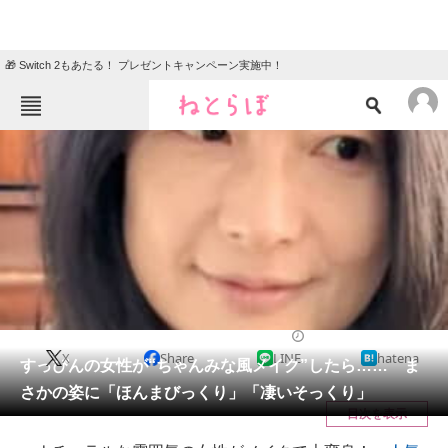
🎁 Switch 2もあたる！ プレゼントキャンペーン実施中！
ねとらぼメニュー
TOP
ニュース
エンタメ
クイズ
グルメ
地域
住まい
教育・育児
動物
リサーチ
ライフスタイル
2026/03/20 19:00（公開）
X
Share
LINE
hatena
会員記事
すっぴんの女性が“ちゃんみな風メイク”したら…… ま
さかの姿に「ほんまびっくり」「凄いそっくり」
メディア
目次を表示
注目記事を集めた総合ページ