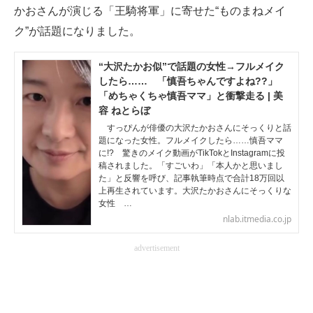
かおさんが演じる「王騎将軍」に寄せた“ものまねメイ
ク”が話題になりました。
“大沢たかお似”で話題の女性→フルメイク
したら…… 「慎吾ちゃんですよね??」
「めちゃくちゃ慎吾ママ」と衝撃走る | 美
容 ねとらぼ
すっぴんが俳優の大沢たかおさんにそっくりと話
題になった女性。フルメイクしたら……慎吾ママ
に!? 驚きのメイク動画がTikTokとInstagramに投
稿されました。「すごいわ」「本人かと思いまし
た」と反響を呼び、記事執筆時点で合計18万回以
上再生されています。大沢たかおさんにそっくりな
女性 …
nlab.itmedia.co.jp
advertisement