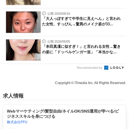
公開 2026/06/18
「大人っぽすぎて中学生に見えへん」と言われ
た女性、すっぴん→驚異のメイク姿が33...
公開 2026/05/05
「本田真凜に似すぎ！」と言われる女性→驚き
の姿に「ドッペルゲンガー並」「本当かな...
Recommended by
Copyright © ITmedia Inc. All Rights Reserved.
求人情報
Webマーケティング/髪型自由/ネイルOK/SNS運用が学べる/ビ
ジネススキルを身につける
株式会社FFU