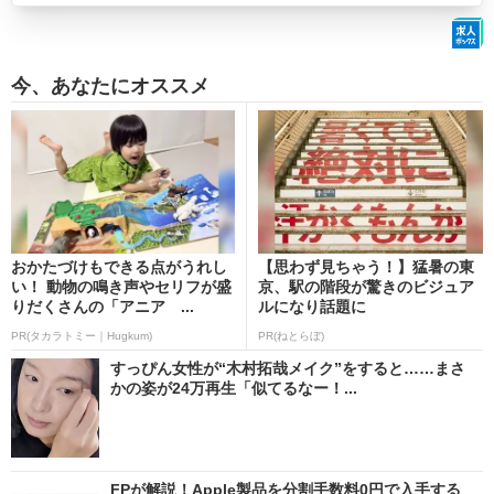
今、あなたにオススメ
おかたづけもできる点がうれし
【思わず見ちゃう！】猛暑の東
い！ 動物の鳴き声やセリフが盛
京、駅の階段が驚きのビジュア
りだくさんの「アニア ...
ルになり話題に
PR(タカラトミー｜Hugkum)
PR(ねとらぼ)
すっぴん女性が“木村拓哉メイク”をすると……まさ
かの姿が24万再生「似てるなー！...
FPが解説！Apple製品を分割手数料0円で入手する