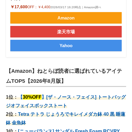
￥17,600
OFF：
￥4,400
2026/03/17 16:20時点｜Amazon調べ
Amazon
楽天市場
Yahoo
【Amazon】ねとらぼ読者に選ばれているアイテ
ムTOP5【2026年8月版】
1位：
【
30%OFF
】[ザ・ノース・フェイス] トートバッグ
ジオフェイスボックストート
2位：
Tetra テトラ じょうろでキレイメダカ鉢 40
黒 睡蓮
鉢 金魚鉢
3位：
[ニューバランス] サンダル Fresh Foam RCVRY