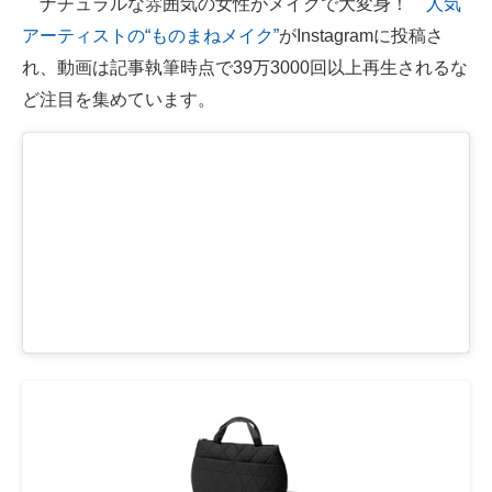
ナチュラルな雰囲気の女性がメイクで大変身！
人気
アーティストの“ものまねメイク”
がInstagramに投稿さ
ITの今と未来を見通す
れ、動画は記事執筆時点で39万3000回以上再生されるな
スマホと通信の最新トレンド
ど注目を集めています。
進化するPCとデバイスの未来
好きが集まる 比べて選べる
ビジネスと働き方のヒント
AI活用のいまが分かる
企業ITのトレンドを詳説
経営リーダーのコミュニティ
マーケ×ITの今がよく分かる
ITエンジニア向け専門サイト