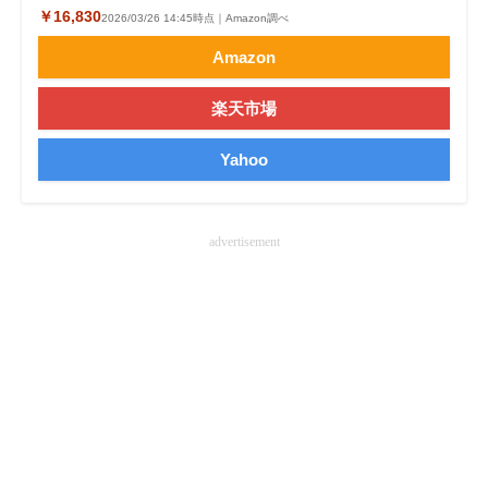
￥16,830
2026/03/26 14:45時点｜Amazon調べ
企業向けIT製品の総合サイト
Amazon
IT製品の技術・比較・事例
楽天市場
製造業のIT導入・活用を支援
Yahoo
モノづくり技術者専門サイト
エレクトロニクス専門サイト
advertisement
電子設計の基本と応用
エネルギーの専門メディア
建設×テクノロジーの最前線
ちょっと気になるネットの話題