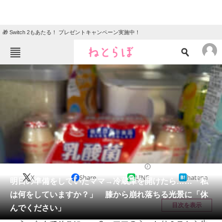
🎁 Switch 2もあたる！ プレゼントキャンペーン実施中！
ねとらぼメニュー
TOP
ニュース
エンタメ
クイズ
グルメ
地域
住まい
教育・育児
動物
リサーチ
育児
2026/03/30 09:30（公開）
X
Share
LINE
hatena
会員記事
明日の準備をしていたママ→冷蔵庫を開けたら……「私
は何をしていますか？」 膝から崩れ落ちる光景に「休
メディア
目次を表示
んでください」
注目記事を集めた総合ページ