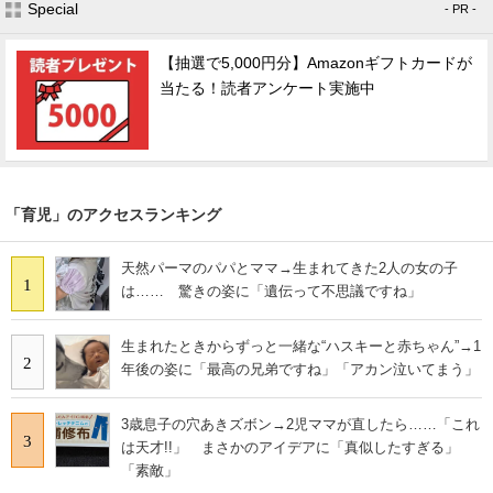
Special
- PR -
【抽選で5,000円分】Amazonギフトカードが
当たる！読者アンケート実施中
「育児」のアクセスランキング
天然パーマのパパとママ→生まれてきた2人の女の子
1
は…… 驚きの姿に「遺伝って不思議ですね」
生まれたときからずっと一緒な“ハスキーと赤ちゃん”→1
2
年後の姿に「最高の兄弟ですね」「アカン泣いてまう」
3歳息子の穴あきズボン→2児ママが直したら……「これ
3
は天才!!」 まさかのアイデアに「真似したすぎる」
「素敵」