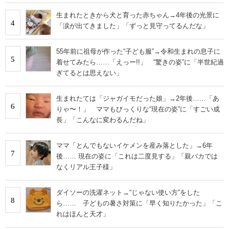
生まれたときから犬と育った赤ちゃん→4年後の光景に
4
「涙が出てきました」「ずっと見守ってるんだな」
55年前に祖母が作った“子ども服”→令和生まれの息子に
5
着せてみたら……「えっー!!」 “驚きの姿”に「半世紀過
ぎてるとは思えない」
生まれたては「ジャガイモだった娘」→2年後……「あ
6
りゃ〜！」 ママもびっくりな“現在の姿”に「すごい成
長」「こんなに変わるんだね」
ママ「とんでもないイケメンを産み落とした」→6年
7
後…… 現在の姿に「これは二度見する」「親バカでは
なくリアル王子様」
ダイソーの洗濯ネット→“じゃない使い方”をした
8
ら…… 子どもの暑さ対策に「早く知りたかった」「こ
れはほんと天才」