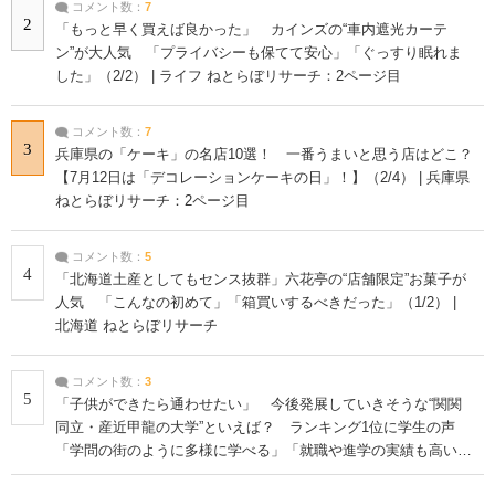
コメント数：
7
2
「もっと早く買えば良かった」 カインズの“車内遮光カーテ
ン”が大人気 「プライバシーも保てて安心」「ぐっすり眠れま
した」（2/2） | ライフ ねとらぼリサーチ：2ページ目
コメント数：
7
3
兵庫県の「ケーキ」の名店10選！ 一番うまいと思う店はどこ？
【7月12日は「デコレーションケーキの日」！】（2/4） | 兵庫県
ねとらぼリサーチ：2ページ目
コメント数：
5
4
「北海道土産としてもセンス抜群」六花亭の“店舗限定”お菓子が
人気 「こんなの初めて」「箱買いするべきだった」（1/2） |
北海道 ねとらぼリサーチ
コメント数：
3
5
「子供ができたら通わせたい」 今後発展していきそうな“関関
同立・産近甲龍の大学”といえば？ ランキング1位に学生の声
「学問の街のように多様に学べる」「就職や進学の実績も高い」
| 大学 ねとらぼリサーチ