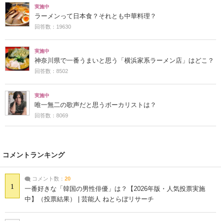
実施中
ラーメンって日本食？それとも中華料理？
回答数：19630
実施中
神奈川県で一番うまいと思う「横浜家系ラーメン店」はどこ？
回答数：8502
実施中
唯一無二の歌声だと思うボーカリストは？
回答数：8069
コメントランキング
コメント数：
20
1
一番好きな「韓国の男性俳優」は？【2026年版・人気投票実施
中】（投票結果） | 芸能人 ねとらぼリサーチ