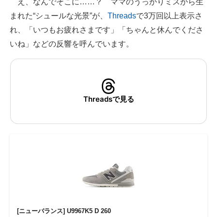
え、なんでそこに……？ ママのうっかりミスから生
まれた“シュールな光景”が、
Threads
で3万回以上表示さ
ITの今と未来を見通す
れ、「いつもお疲れさまです」「ちゃんと休んでくださ
スマホと通信の最新トレンド
いね」などの反響を呼んでいます。
進化するPCとデバイスの未来
好きが集まる 比べて選べる
Threadsで見る
ビジネスと働き方のヒント
AI活用のいまが分かる
企業ITのトレンドを詳説
経営リーダーのコミュニティ
マーケ×ITの今がよく分かる
ITエンジニア向け専門サイト
[ニューバランス] U9967K5 D 260