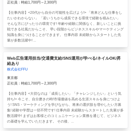
正社員：時給1,700円～2,300円
【仕事内容】<20代から自分の可能性を広げよう!> 「将来どんな仕事をし
たいかわからない」 「若いうちから成長できる環境で経験を積みたい」
そんな方にぴったりの環境です! 年齢や経験に関係なく、新しいことに挑
戦できる社風だからこそ、 早い段階からビジネススキルやマーケティング
知識を身につけることができます。 仕事内容 未経験からスタートした先
輩が多数活躍中! ...
Web広告運用担当/交通費支給/SNS運用が学べる/ネイルOK/昇
給あり
株式会社FFU
東京都
正社員：時給1,700円～2,300円
【仕事内容】<大切なのは「成長したい」「チャレンジしたい」という気
持ち!> 今こそ、自分磨きの時!市場価値を高める生涯スキルを身につけよ
う! SNS・マーケティングを学びながら、将来の選択肢を増やしたい方募
集! 経験や学歴は一切不問です! 仕事内容 未経験からスタートした先輩が多
数活躍中! まずはお客様とのコミュニケーション業務を通じて、ビジネス
の基礎を学んでいただきます。 その後、...