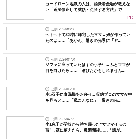
カードローン地獄の人は、消費者金融が教えな
い『返済停止して減額・免除する方法』で...
PR
公開 2026/06/08
ヘトヘトで23時に帰宅したママ→娘が作ってい
たのは……「あかん」驚きの光景に「ヤ...
公開 2026/04/04
ソファに座っていたはずの小学生→ふとママが
目を向けたら……「溶けたかもしれません...
公開 2026/05/07
小5双子に食洗機をお任せ→収納プロのママが中
を見ると……「私こんなに」 驚きの光...
公開 2026/07/26
小1息子が学校から持ち帰った“サツマイモの
苗”→庭に植えたら、数週間後……「話が...