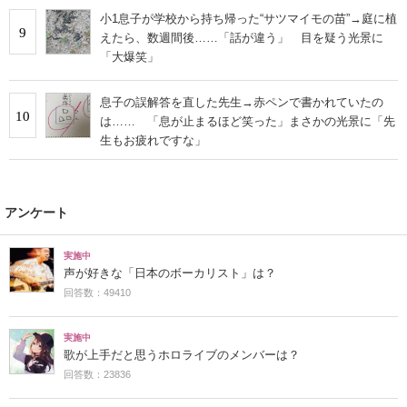
小1息子が学校から持ち帰った“サツマイモの苗”→庭に植
9
えたら、数週間後……「話が違う」 目を疑う光景に
「大爆笑」
息子の誤解答を直した先生→赤ペンで書かれていたの
10
は…… 「息が止まるほど笑った」まさかの光景に「先
生もお疲れですな」
アンケート
実施中
声が好きな「日本のボーカリスト」は？
回答数：49410
実施中
歌が上手だと思うホロライブのメンバーは？
回答数：23836