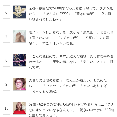
京都・祇園祭で“2000円”だった着物→帰って、タグを見
6
たら……「ほんまに?????」 “驚きの光景”に「良い買
い物されましたね～」
モノトーンしか着ない妻→夫から「黒禁止！」と言われ
7
て買ったのは…… “まさかの姿”に「初夏らしくて素
敵！」「すごくオシャレな色」
「こんな色初めて」ママが選んだ着物→真っ青な帯を合
8
わせると…… 圧巻の着こなしに「美しいこと！」「憧
れです」
大伯母の無地の着物→「なんとか着たい」と染めた
9
ら…… 「ワァ〜」まさかの姿に「センスありすぎ」
「何もかもが素敵」
62歳・62キロの女性がGUのTシャツを着たら……「こん
10
なにオシャレになるなんて！」 驚きのコーデに「10kg
は痩せて見える！」