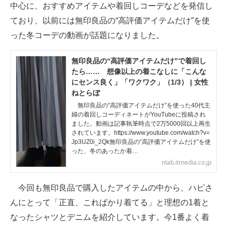
中心に、おすすめアイテムや着回しコーデなどを発信し
ており、以前には無印良品の“高評価アイテムだけ”を使
った冬コーデの動画が話題になりました。
無印良品の“高評価アイテムだけ”で着回し
たら…… 想像以上の着こなしに「こんな
にセンス良く」「ワクワク」（1/3） | 女性
ねとらぼ
無印良品の“高評価アイテムだけ”を使った40代主
婦の着回しコーディネートがYouTubeに投稿され
ました。動画は記事執筆時点で2万5000回以上再生
されています。https://www.youtube.com/watch?v=
Jp3UZ0i_2Qk無印良品の“高評価アイテムだけ”を使
った、冬のあったか着…
nlab.itmedia.co.jp
今回も無印良品で購入したアイテムの中から、ハピさ
んにとって「正直、こればかり着てる」と理想の1着と
なったシャツとデニムを紹介しています。今1番よく着