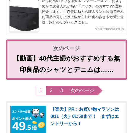
いる商品の中でも“夏のレジャーシーズン”におすす
めかつ読者人気が高い「バッグ」のおすすめ5選を
紹介します。※過去にねとらぼのリンク経由で売れ
た商品の売り上げ上位から抽出食べ歩きや散策に最
適：旅行のサブバッグにも…
nlab.itmedia.co.jp
【動画】40代主婦がおすすめする無
印良品のシャツとデニムは……
1
2
3
次のページ
【楽天】PR：お買い物マラソンは
8/11（火）01:59まで！ まずはエ
ントリーから！