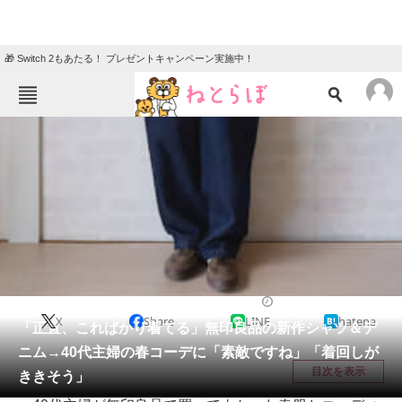
🎁 Switch 2もあたる！ プレゼントキャンペーン実施中！
ねとらぼメニュー
TOP
ニュース
エンタメ
クイズ
グルメ
地域
住まい
教育・育児
動物
リサーチ
女性
2026/03/29 09:15（公開）
X
Share
LINE
hatena
会員記事
「正直、こればかり着てる」無印良品の新作シャツ＆デ
ニム→40代主婦の春コーデに「素敵ですね」「着回しが
メディア
目次を表示
ききそう」
注目記事を集めた総合ページ