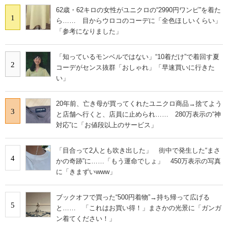
62歳・62キロの女性がユニクロの“2990円ワンピ”を着た
1
ら…… 目からウロコのコーデに「全色ほしいくらい」
「参考になりました」
「知っているモンベルではない」“10着だけ”で着回す夏
2
コーデがセンス抜群「おしゃれ」「早速買いに行きた
い」
20年前、亡き母が買ってくれたユニクロ商品→捨てよう
3
と店舗へ行くと、店員に止められ…… 280万表示の“神
対応”に「お値段以上のサービス」
「目合って2人とも吹き出した」 街中で発生した“まさ
4
かの奇跡”に……「もう運命でしょ」 450万表示の写真
に「きまずいwww」
ブックオフで買った“500円着物”→持ち帰って広げる
5
と…… 「これはお買い得！」まさかの光景に「ガンガ
ン着てください！」