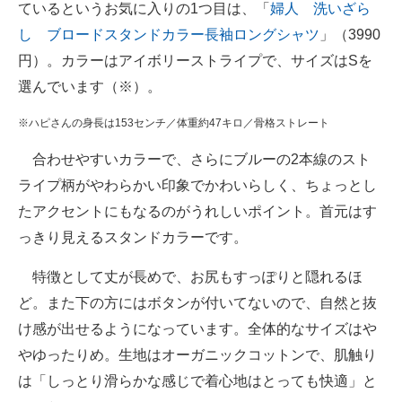
ているというお気に入りの1つ目は、「
婦人 洗いざら
し ブロードスタンドカラー長袖ロングシャツ
」（3990
円）。カラーはアイボリーストライプで、サイズはSを
選んでいます（※）。
※ハピさんの身長は153センチ／体重約47キロ／骨格ストレート
合わせやすいカラーで、さらにブルーの2本線のスト
ライプ柄がやわらかい印象でかわいらしく、ちょっとし
たアクセントにもなるのがうれしいポイント。首元はす
っきり見えるスタンドカラーです。
特徴として丈が長めで、お尻もすっぽりと隠れるほ
ど。また下の方にはボタンが付いてないので、自然と抜
け感が出せるようになっています。全体的なサイズはや
やゆったりめ。生地はオーガニックコットンで、肌触り
は「しっとり滑らかな感じで着心地はとっても快適」と