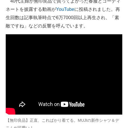
40代主婦が無印良品で買ってよかった春服とコーディ
ネートを披露する動画が
YouTube
に投稿されました。再
ITの今と未来を見通す
生回数は記事執筆時点で6万7000回以上再生され、「素
スマホと通信の最新トレンド
敵ですね」などの反響を呼んでいます。
進化するPCとデバイスの未来
好きが集まる 比べて選べる
ビジネスと働き方のヒント
AI活用のいまが分かる
企業ITのトレンドを詳説
経営リーダーのコミュニティ
マーケ×ITの今がよく分かる
【無印良品】正直、こればかり着てる。MUJIの新作シャツ＆デ
ITエンジニア向け専門サイト
ニムが可愛い！