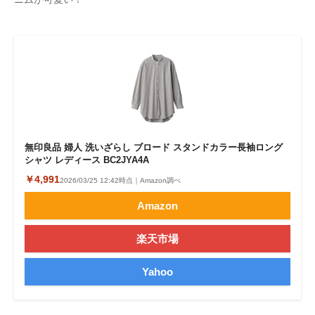
企業向けIT製品の総合サイト
IT製品の技術・比較・事例
製造業のIT導入・活用を支援
モノづくり技術者専門サイト
エレクトロニクス専門サイト
無印良品 婦人 洗いざらし ブロード スタンドカラー長袖ロング
シャツ レディース BC2JYA4A
電子設計の基本と応用
￥4,991
2026/03/25 12:42時点｜Amazon調べ
エネルギーの専門メディア
Amazon
建設×テクノロジーの最前線
楽天市場
ちょっと気になるネットの話題
Yahoo