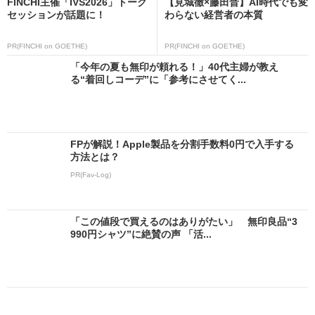
FINCHI主催「IVS2026」トーク
【見城徹×藤田晋】AI時代でも変
セッションが話題に！
わらない経営者の本質
PR(FINCHI on GOETHE)
PR(FINCHI on GOETHE)
「今年の夏も無印が頼れる！」40代主婦が教え
る“着回しコーデ”に「参考にさせてく...
FPが解説！Apple製品を分割手数料0円で入手する
方法とは？
PR(Fav-Log)
「この値段で買えるのはありがたい」 無印良品“3
990円シャツ”に絶賛の声 「活...