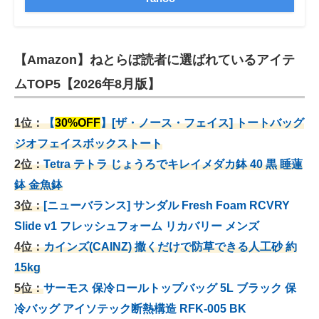
【Amazon】ねとらぼ読者に選ばれているアイテ
ムTOP5【2026年8月版】
1位：
【
30%OFF
】[ザ・ノース・フェイス] トートバッグ
ジオフェイスボックストート
2位：
Tetra テトラ じょうろでキレイメダカ鉢 40
黒 睡蓮
鉢 金魚鉢
3位：
[ニューバランス] サンダル Fresh Foam RCVRY
Slide v1 フレッシュフォーム リカバリー メンズ
4位：
カインズ(CAINZ) 撒くだけで防草できる人工砂 約
15kg
5位：
サーモス 保冷ロールトップバッグ 5L ブラック 保
冷バッグ アイソテック断熱構造 RFK-005 BK