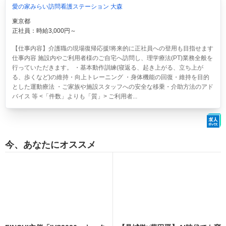
愛の家みらい訪問看護ステーション 大森
東京都
正社員：時給3,000円～
【仕事内容】介護職の現場復帰応援!将来的に正社員への登用も目指せます
仕事内容 施設内やご利用者様のご自宅へ訪問し、理学療法(PT)業務全般を
行っていただきます。 ・基本動作訓練(寝返る、起き上がる、立ち上が
る、歩くなど)の維持・向上トレーニング ・身体機能の回復・維持を目的
とした運動療法 ・ご家族や施設スタッフへの安全な移乗・介助方法のアド
バイス 等 <「件数」よりも「質」> ご利用者...
今、あなたにオススメ