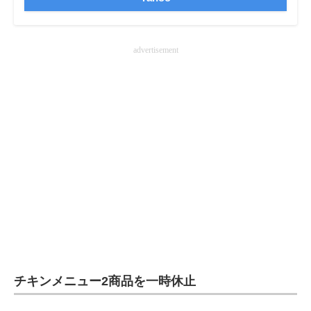
企業向けIT製品の総合サイト
IT製品の技術・比較・事例
advertisement
製造業のIT導入・活用を支援
モノづくり技術者専門サイト
エレクトロニクス専門サイト
電子設計の基本と応用
エネルギーの専門メディア
建設×テクノロジーの最前線
ちょっと気になるネットの話題
チキンメニュー2商品を一時休止