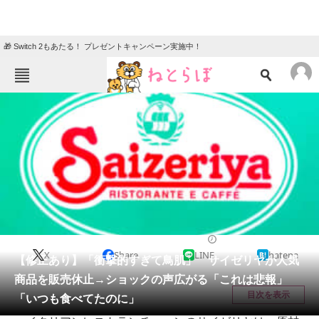
🎁 Switch 2もあたる！ プレゼントキャンペーン実施中！
ねとらぼメニュー
TOP
ニュース
エンタメ
クイズ
グルメ
地域
住まい
教育・育児
動物
リサーチ
グルメ
2026/03/24 19:48（公開）
X
Share
LINE
hatena
会員記事
【修正あり】「衝撃的すぎて鳥肌」 サイゼリヤが人気
商品を販売休止→ショックの声広がる「これは悲報」
メディア
目次を表示
「いつも食べてたのに」
注目記事を集めた総合ページ