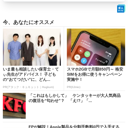
今、あなたにオススメ
いま最も相談したい保育士・て
スマホ2GBで月額850円～ 格安
ぃ先生がアドバイス！ 子ども
SIMをお得に使うキャンペーン
の“おてつだい”に、どん...
実施中！
PR(アタック・キュキュット｜Hugkum)
PR(IIJmio)
「これはもしかして」 ケンタッキーが大人気商品
の復活を“匂わせ”？ 「え!?」「...
FPが解説！Apple製品を分割手数料0円で入手する