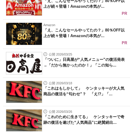
「え、こんなセールやってたの？」80％OFF以
上が続々登場！Amazonの本気が...
PR
Amazon
「え、こんなセールやってたの？」80％OFF以
上が続々登場！Amazonの本気が...
PR
公開 2026/03/25
「ついに」日高屋が“人気メニュー”の復活発表
→「だから無かったのか！」「この知ら...
公開 2026/03/18
「これはもしかして」 ケンタッキーが大人気
商品の復活を“匂わせ”？ 「え!?」「...
公開 2026/03/26
「これのために生きてる」 ケンタッキーで奇
跡の復活を遂げた“人気商品”に絶賛続出...