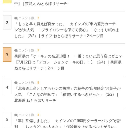
中】 | 芸能人 ねとらぼリサーチ
コメント数：
7
2
「もっと早く買えば良かった」 カインズの“車内遮光カーテ
ン”が大人気 「プライバシーも保てて安心」「ぐっすり眠れま
した」（2/2） | ライフ ねとらぼリサーチ：2ページ目
コメント数：
7
3
兵庫県の「ケーキ」の名店10選！ 一番うまいと思う店はどこ？
【7月12日は「デコレーションケーキの日」！】（2/4） | 兵庫県
ねとらぼリサーチ：2ページ目
コメント数：
5
4
「北海道土産としてもセンス抜群」六花亭の“店舗限定”お菓子が
人気 「こんなの初めて」「箱買いするべきだった」（1/2） |
北海道 ねとらぼリサーチ
コメント数：
4
5
「車に常備しました」 カインズの“1980円クーラーバッグ”が評
判 「ちょうどいい大きさ」「保冷剤を止めるベルトが良い」