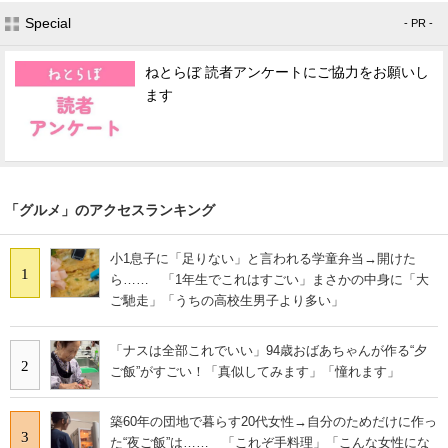
Special
- PR -
ねとらぼ 読者アンケートにご協力をお願いし
ます
「グルメ」のアクセスランキング
小1息子に「足りない」と言われる学童弁当→開けた
1
ら…… 「1年生でこれはすごい」まさかの中身に「大
ご馳走」「うちの高校生男子より多い」
「ナスは全部これでいい」94歳おばあちゃんが作る“夕
2
ご飯”がすごい！「真似してみます」「憧れます」
築60年の団地で暮らす20代女性→自分のためだけに作っ
3
た“夜ご飯”は…… 「これぞ手料理」「こんな女性にな