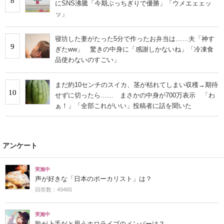
8
にSNS沸騰「今期ぶっちぎりで優勝」「ウメエェェッ
ッ」
寝坊した妻がたった5分で作ったお弁当は……夫「神す
9
ぎたww」 驚きの中身に「感謝しかないね」「冷凍食
品使わないのすごい」
まだ約10センチのスイカ、茎が枯れてしまい収穫→期待
10
せずに切ったら…… まさかの中身が700万表示 「わ
ぁ！」「全部これがいい」投稿者に話を聞いた
アンケート
実施中
声が好きな「日本のボーカリスト」は？
回答数：49465
実施中
歌が上手だと思うホロライブのメンバーは？