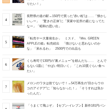
りたい！」
長野県の道の駅→150円で買った“赤い粒”は……「懐かし
4
いぃー」 “驚きの正体”に「実家や近所の庭になってた
なー」「昭和の思い出」
「転売ヤー大量発生か」 ミスド、『Mrs. GREEN
5
APPLEの箱』転売続出 「情けないと思わないのか
な」「呆れるわ」 2500円での出品も
くら寿司で130円の“裏メニュー”を頼んだら…… とんで
6
もない1皿に「やばい明日いく」「これ10貫ぐらい食べ
たい」
メロンのワタは捨てないで！→54万再生の“目からウロ
7
コのアイデア”に「知らなかった！」「そうすれば良か
ったんだ」
「うまくて飛ぶぞ」【セブン‐イレブン】新作181円パン