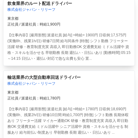
飲食業界のルート配送ドライバー
株式会社ジャパン・リリーフ
東京都
正社員 / 派遣社員：時給1,900円
【仕事内容】[雇用形態] 派遣社員 [給与] <時給> 1900円 日収例:17,575円
(実働8h、残業1h/日) 研修7日間:給与同条件 [特徴] シフト勤務 フリーター
活躍 研修・教育制度充実 高収入 即日勤務OK 交通費支給 ミドル活躍中 資
格・スキルを活かせる 早朝勤務 長期 週払い・日払いあり [勤務時間] 05:15
～14:15 日払い・週払い対応で急な出費も安心 置...
輸送業界の大型自動車回送ドライバー
株式会社ジャパン・リリーフ
東京都
正社員 / 派遣社員：時給1,780円
【仕事内容】[雇用形態] 派遣社員 [給与] <時給> 1780円 日収例:18,690円
(実働8h、残業2h/日) 研修10日間:時給1,700円 [特徴] シフト勤務 長期休暇
あり フリーター活躍 マイカー通勤OK 研修・教育制度充実 高収入 即日勤
務OK 交通費支給 ミドル活躍中 シニア活躍中 資格・スキルを活かせる 制
服あり 給与前払い制度あり 早朝勤務 長期 週払い・日払いあり ...