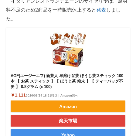
イタリアンレストランチェーンのサイゼリヤは、原材
料不足のため2商品を一時販売休止すると
発表
しまし
ITの今と未来を見通す
た。
スマホと通信の最新トレンド
進化するPCとデバイスの未来
好きが集まる 比べて選べる
ビジネスと働き方のヒント
AGF(エージーエフ) 新茶人 早溶け旨茶 ほうじ茶スティック 100
AI活用のいまが分かる
本 【 お茶 スティック 】【 ほうじ茶 粉末 】【 ティーバッグ不
要 】 0.8グラム (x 100)
企業ITのトレンドを詳説
￥1,111
2026/03/24 18:21時点｜Amazon調べ
経営リーダーのコミュニティ
Amazon
マーケ×ITの今がよく分かる
楽天市場
ITエンジニア向け専門サイト
Yahoo