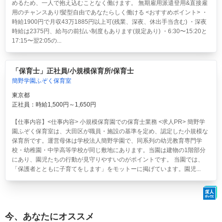
めるため、一人で抱え込むことなく働けます。 無期雇用派遣登用&直接雇
用のチャンスあり!髪型自由であなたらしく働ける <おすすめポイント> ・
時給1900円で月収43万1885円以上可(残業、深夜、休出手当含む) ・深夜
時給は2375円、給与の前払い制度もあります(規定あり) ・6:30〜15:20と
17:15〜翌2:05の...
「保育士」正社員/小規模保育所/保育士
簡野学園ふぞく保育室
東京都
正社員：時給1,500円～1,650円
【仕事内容】<仕事内容> 小規模保育園での保育士業務 <求人PR> 簡野学
園ふぞく保育室は、大田区が職員・施設の基準を定め、認定した小規模な
保育所です。運営母体は学校法人簡野学園で、同系列の幼児教育専門学
校・幼稚園・中学高等学校が同じ敷地にあります。当園は建物の1階部分
にあり、園児たちの行動が見守りやすいのがポイントです。 当園では、
「保護者とともに子育てをします」をモットーに掲げています。園児...
今、あなたにオススメ