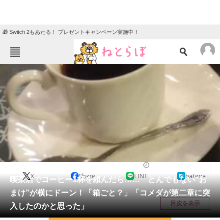
🎁 Switch 2もあたる！ プレゼントキャンペーン実施中！
ねとらぼメニュー
TOP
ニュース
エンタメ
クイズ
グルメ
地域
住まい
教育・育児
動物
リサーチ
ライフスタイル
2026/04/04 14:30（公開）
X
Share
LINE
hatena
会員記事
喫茶店でコーヒー1杯を頼んだら…… とんでもない“お
まけ”が横にドーン！「箱ごと？」「コメダが第二章に突
メディア
目次を表示
入したのかと思った」
注目記事を集めた総合ページ