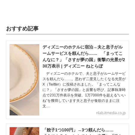
おすすめ記事
ディズニーのホテルに宿泊→夫と息子がル
ームサービスを頼んだら…… 「まってこ
んなに？」「さすが夢の国」衝撃の光景が2
30万表示 | ディズニー ねとらぼ
ディズニーのホテルで、夫と息子がルームサービ
スを頼んだら……。思わず二度見したくなる光景が
X（Twitter）に投稿されました。「まってこんな
に？」「さすが夢の国」と反響を呼び、記事執筆時
点で231万件表示を突破、1万7000件を超える“いい
ね”を獲得しています夫と息子が食欲のままに注
文…
nlab.itmedia.co.jp
「餃子1つ100円」→3つ頼んだら……