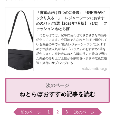
「貴重品だけ持つのに最適」「長財布がピ
ッタリ入る！」 レジャーシーンにおすす
めのバッグ5選【2026年7月版】（1/2） | フ
ァッション ねとらぼ
ねとらぼでは、記事に合わせてさまざまな商品を
紹介しています。今回はそんなねとらぼで紹介して
いる商品の中でも“夏のレジャーシーズン”におすす
めかつ読者人気が高い「バッグ」のおすすめ5選を
紹介します。※過去にねとらぼのリンク経由で売れ
た商品の売り上げ上位から抽出食べ歩きや散策に最
適：旅行のサブバッグにも…
nlab.itmedia.co.jp
ねとらぼおすすめ記事を読む
前のページ
1
2
3
次のページ