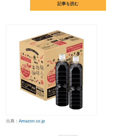
記事を読む
ITの今と未来を見通す
スマホと通信の最新トレンド
進化するPCとデバイスの未来
好きが集まる 比べて選べる
ビジネスと働き方のヒント
AI活用のいまが分かる
企業ITのトレンドを詳説
経営リーダーのコミュニティ
マーケ×ITの今がよく分かる
出典：
Amazon.co.jp
ITエンジニア向け専門サイト
advertisement