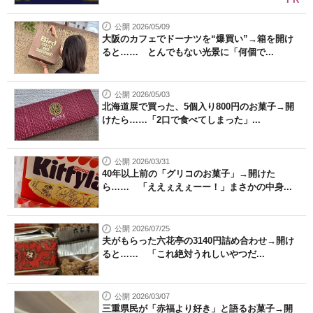
公開 2026/05/09
大阪のカフェでドーナツを“爆買い”→箱を開け
ると…… とんでもない光景に「何個で...
公開 2026/05/03
北海道展で買った、5個入り800円のお菓子→開
けたら……「2口で食べてしまった」...
公開 2026/03/31
40年以上前の「グリコのお菓子」→開けた
ら…… 「ええぇえぇーー！」まさかの中身...
公開 2026/07/25
夫がもらった六花亭の3140円詰め合わせ→開け
ると…… 「これ絶対うれしいやつだ...
公開 2026/03/07
三重県民が「赤福より好き」と語るお菓子→開