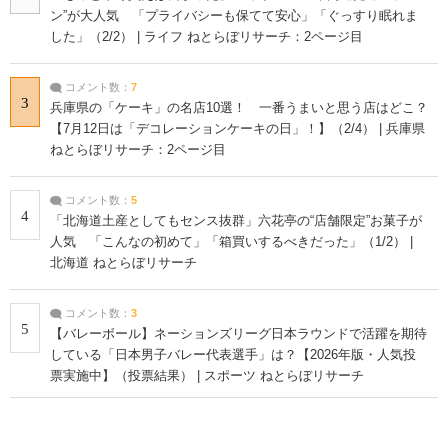
ン”が大人気 「プライバシーも保てて安心」「ぐっすり眠れま
した」（2/2） | ライフ ねとらぼリサーチ：2ページ目
コメント数：
7
3
兵庫県の「ケーキ」の名店10選！ 一番うまいと思う店はどこ？
【7月12日は「デコレーションケーキの日」！】（2/4） | 兵庫県
ねとらぼリサーチ：2ページ目
コメント数：
5
4
「北海道土産としてもセンス抜群」六花亭の“店舗限定”お菓子が
人気 「こんなの初めて」「箱買いするべきだった」（1/2） |
北海道 ねとらぼリサーチ
コメント数：
3
5
【バレーボール】ネーションズリーグ日本ラウンドで活躍を期待
している「日本男子バレー代表選手」は？【2026年版・人気投
票実施中】（投票結果） | スポーツ ねとらぼリサーチ