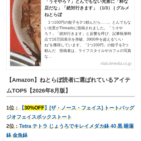
「うそやろ？」とんでもない光景に「粋な
店だな」「絶対行きます」（1/3） | グルメ
ねとらぼ
1つ100円の餃子を3つ頼んだら……。とんでもな
い光景がThreadsに投稿されました。「うそや
ろ？」「絶対行きます」と反響を呼び、記事執筆時
点で16万回表示を突破、3900件を超える“いい
ね”を獲得しています。「1つ100円」の餃子を3つ
頼んだ 投稿者は、ライフスタイルやカフェの写真
な…
nlab.itmedia.co.jp
【Amazon】ねとらぼ読者に選ばれているアイテ
ムTOP5【2026年8月版】
1位：
【
30%OFF
】[ザ・ノース・フェイス] トートバッグ
ジオフェイスボックストート
2位：
Tetra テトラ じょうろでキレイメダカ鉢 40
黒 睡蓮
鉢 金魚鉢