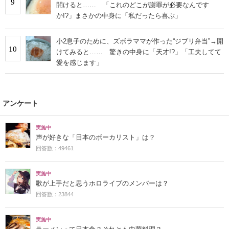
9
開けると…… 「これのどこが謝罪が必要なんです
か!?」まさかの中身に「私だったら喜ぶ」
小2息子のために、ズボラママが作った“ジブリ弁当”→開
10
けてみると…… 驚きの中身に「天才!?」「工夫してて
愛を感じます」
アンケート
実施中
声が好きな「日本のボーカリスト」は？
回答数：49461
実施中
歌が上手だと思うホロライブのメンバーは？
回答数：23844
実施中