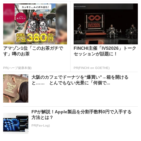
アマゾン1位「このお茶ガチで
FINCHI主催「IVS2026」トーク
す」噂のお茶
セッションが話題に！
PR(ハーブ健康本舗)
PR(FINCHI on GOETHE)
大阪のカフェでドーナツを“爆買い”→箱を開ける
と…… とんでもない光景に「何個で...
FPが解説！Apple製品を分割手数料0円で入手する
方法とは？
PR(Fav-Log)