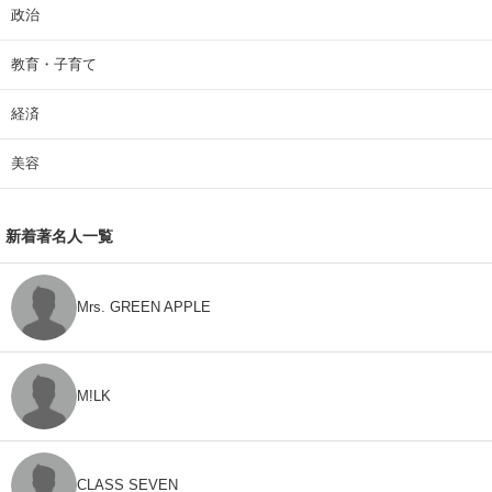
政治
教育・子育て
経済
美容
新着著名人一覧
Mrs. GREEN APPLE
M!LK
CLASS SEVEN