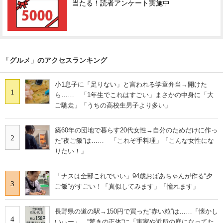
当たる！読者アンケート実施中
「グルメ」のアクセスランキング
小1息子に「足りない」と言われる学童弁当→開けた
1
ら…… 「1年生でこれはすごい」まさかの中身に「大
ご馳走」「うちの高校生男子より多い」
築60年の団地で暮らす20代女性→自分のためだけに作っ
2
た“夜ご飯”は…… 「これぞ手料理」「こんな女性にな
りたい！」
「ナスは全部これでいい」94歳おばあちゃんが作る“夕
3
ご飯”がすごい！「真似してみます」「憧れます」
長野県の道の駅→150円で買った“赤い粒”は……「懐かし
4
いぃー」 “驚きの正体”に「実家や近所の庭になってた