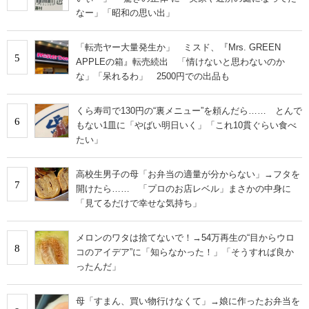
なー」「昭和の思い出」
「転売ヤー大量発生か」 ミスド、『Mrs. GREEN
5
APPLEの箱』転売続出 「情けないと思わないのか
な」「呆れるわ」 2500円での出品も
くら寿司で130円の“裏メニュー”を頼んだら…… とんで
6
もない1皿に「やばい明日いく」「これ10貫ぐらい食べ
たい」
高校生男子の母「お弁当の適量が分からない」→フタを
7
開けたら…… 「プロのお店レベル」まさかの中身に
「見てるだけで幸せな気持ち」
メロンのワタは捨てないで！→54万再生の“目からウロ
8
コのアイデア”に「知らなかった！」「そうすれば良か
ったんだ」
母「すまん、買い物行けなくて」→娘に作ったお弁当を