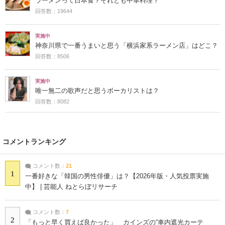
ラーメンって日本食？それとも中華料理？
回答数：19644
実施中
神奈川県で一番うまいと思う「横浜家系ラーメン店」はどこ？
回答数：8506
実施中
唯一無二の歌声だと思うボーカリストは？
回答数：8082
コメントランキング
コメント数：
21
1
一番好きな「韓国の男性俳優」は？【2026年版・人気投票実施
中】 | 芸能人 ねとらぼリサーチ
コメント数：
7
2
「もっと早く買えば良かった」 カインズの“車内遮光カーテ