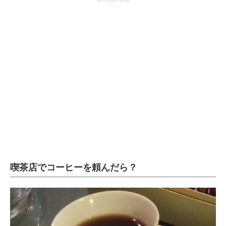
企業向けIT製品の総合サイト
IT製品の技術・比較・事例
製造業のIT導入・活用を支援
モノづくり技術者専門サイト
エレクトロニクス専門サイト
電子設計の基本と応用
エネルギーの専門メディア
建設×テクノロジーの最前線
喫茶店でコーヒーを頼んだら？
ちょっと気になるネットの話題