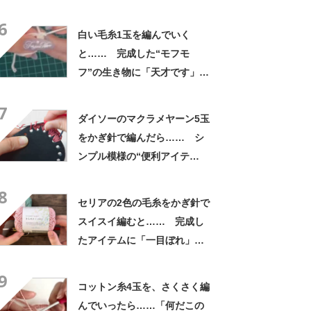
い」「早速作ります」
6
白い毛糸1玉を編んでいく
と…… 完成した“モフモ
フ”の生き物に「天才です」
「かわいい〜〜」の声
7
ダイソーのマクラメヤーン5玉
をかぎ針で編んだら…… シ
ンプル模様の“便利アイテ
ム”が完成！「やはりかわい
8
い」「満足です」
セリアの2色の毛糸をかぎ針で
スイスイ編むと…… 完成し
たアイテムに「一目ぼれ」「9
個編みました」「作ってみよ
9
う」
コットン糸4玉を、さくさく編
んでいったら……「何だこの