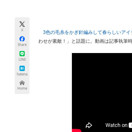
モノづくり技術者専門サイト
エレクトロ
X
3色の毛糸をかぎ針編みして春らしいアイ
ちょっと気になるネットの話題
わせが素敵！」と話題に。動画は記事執筆時点
Share
LINE
hatena
Home