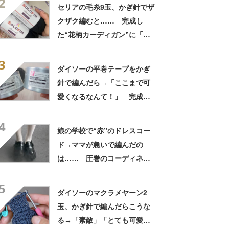
2
してみようかな」
セリアの毛糸9玉、かぎ針でザ
クザク編むと…… 完成し
た“花柄カーディガン”に「す
てきですね」「ちょうど欲し
3
かった」
ダイソーの平巻テープをかぎ
針で編んだら→「ここまで可
愛くなるなんて！」 完成し
た“夏アイテム”に「素敵な模
4
様」
娘の学校で“赤”のドレスコー
ド→ママが急いで編んだの
は…… 圧巻のコーディネー
トに「反り具合が完ぺき」
5
「フリーハンドでこんな風に
ダイソーのマクラメヤーン2
作れるの」
玉、かぎ針で編んだらこうな
る→「素敵」「とても可愛