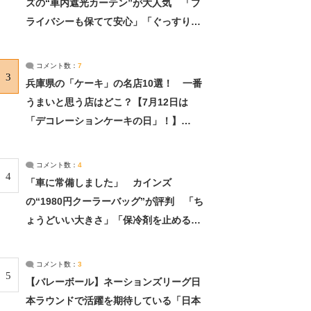
ズの“車内遮光カーテン”が大人気 「プ
ライバシーも保てて安心」「ぐっすり眠
れました」（2/2） | ライフ ねとらぼリ
サーチ：2ページ目
コメント数：
7
3
兵庫県の「ケーキ」の名店10選！ 一番
うまいと思う店はどこ？【7月12日は
「デコレーションケーキの日」！】
（2/4） | 兵庫県 ねとらぼリサーチ：2ペ
ージ目
コメント数：
4
4
「車に常備しました」 カインズ
の“1980円クーラーバッグ”が評判 「ち
ょうどいい大きさ」「保冷剤を止めるベ
ルトが良い」（1/5） | ライフ ねとらぼ
リサーチ
コメント数：
3
5
【バレーボール】ネーションズリーグ日
本ラウンドで活躍を期待している「日本