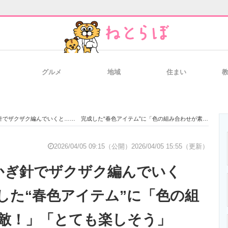
グルメ
地域
住まい
と未来を見通す
スマホと通信の最新トレンド
進化するPCとデ
ザクザク編んでいくと…… 完成した“春色アイテム”に「色の組み合わせが素敵！」「とても楽しそう」
のいまが分かる
企業ITのトレンドを詳説
経営リーダーの
2026/04/05 09:15（公開）
2026/04/05 15:55（更新）
かぎ針でザクザク編んでいく
T製品の総合サイト
IT製品の技術・比較・事例
製造業のIT導入
した“春色アイテム”に「色の組
敵！」「とても楽しそう」