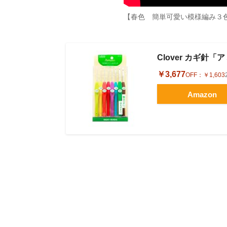
【春色 簡単可愛い模様編み３
Clover カギ針「
￥3,677
OFF：
￥1,603
Amazon