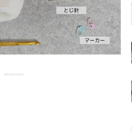
advertisement