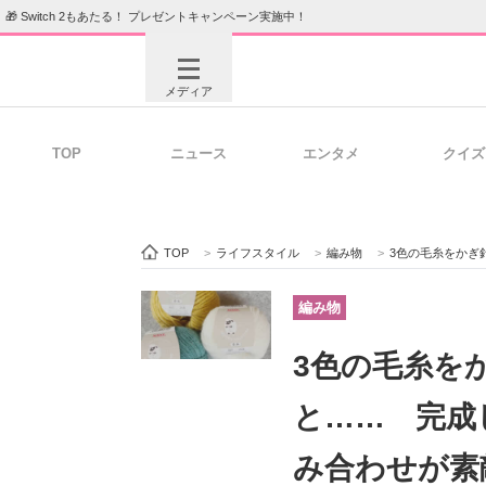
🎁 Switch 2もあたる！ プレゼントキャンペーン実施中！
メディア
TOP
ニュース
エンタメ
クイズ
注目記事を集めた総合ページ
ITの今
TOP
>
ライフスタイル
>
編み物
>
3色の毛糸をかぎ針で
ビジネスと働き方のヒント
AI活用
編み物
3色の毛糸を
ITエンジニア向け専門サイト
企業向けI
と…… 完成
み合わせが素