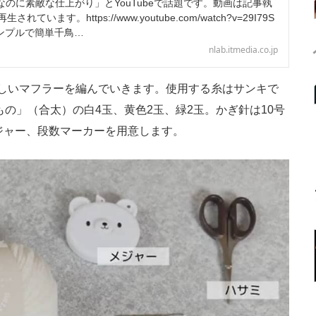
のに素敵な仕上がり」とYouTubeで話題です。動画は記事執
ています。https://www.youtube.com/watch?v=29I79S
シンプルで簡単千鳥…
nlab.itmedia.co.jp
しいマフラーを編んでいきます。使用する糸はサンキで
もの」（合太）の白4玉、黄色2玉、緑2玉。かぎ針は10号
ジャー、段数マーカーを用意します。