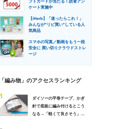
フトカードが当たる！読者アン
門メディア
建設×テクノロジーの最前線
ケート実施中
【iHerb】「迷ったらこれ！」
みんなが"リピ買い"している人
気商品
スマホの写真／動画をもう一段
安全に 買い切りクラウドストレ
ージ
「編み物」のアクセスランキング
1
ダイソーの平巻テープ、かぎ
針で底板に編み付けるとこう
なる→「軽くて良さそう」
「好みのカラーです」「挑戦