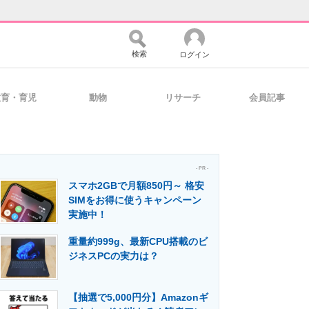
検索
ログイン
教育・育児
動物
リサーチ
会員記事
バイスの未来
好きが集まる 比べて選べる
- PR -
スマホ2GBで月額850円～ 格安
コミュニティ
マーケ×ITの今がよく分かる
SIMをお得に使うキャンペーン
実施中！
重量約999g、最新CPU搭載のビ
・活用を支援
ジネスPCの実力は？
【抽選で5,000円分】Amazonギ