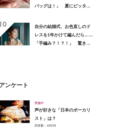
バッグは！」 夏にピッタリ
な“圧巻の仕上がり”に「明日
10
毛糸買いに走ります」
自分の結婚式、お色直しのド
レスを1年かけて編んだら……
「手編み？！？！」 驚きの
完成品に「やばーーーい！」
「プリンセスだ」
アンケート
実施中
声が好きな「日本のボーカリ
スト」は？
回答数：49559