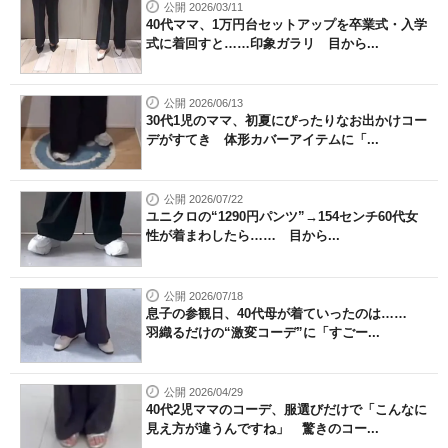
公開 2026/03/11
40代ママ、1万円台セットアップを卒業式・入学
式に着回すと……印象ガラリ 目から...
公開 2026/06/13
30代1児のママ、初夏にぴったりなお出かけコー
デがすてき 体形カバーアイテムに「...
公開 2026/07/22
ユニクロの“1290円パンツ”→154センチ60代女
性が着まわしたら…… 目から...
公開 2026/07/18
息子の参観日、40代母が着ていったのは……
羽織るだけの“激変コーデ”に「すごー...
公開 2026/04/29
40代2児ママのコーデ、服選びだけで「こんなに
見え方が違うんですね」 驚きのコー...