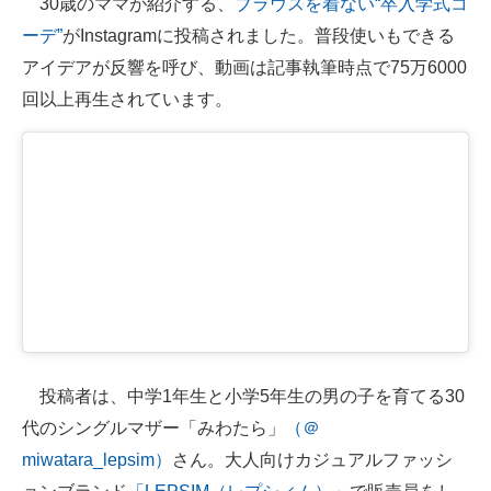
30歳のママが紹介する、
ブラウスを着ない“卒入学式コ
ーデ”
がInstagramに投稿されました。普段使いもできる
ITの今と未来を見通す
アイデアが反響を呼び、動画は記事執筆時点で75万6000
スマホと通信の最新トレンド
回以上再生されています。
進化するPCとデバイスの未来
好きが集まる 比べて選べる
ビジネスと働き方のヒント
AI活用のいまが分かる
企業ITのトレンドを詳説
経営リーダーのコミュニティ
投稿者は、中学1年生と小学5年生の男の子を育てる30
マーケ×ITの今がよく分かる
代のシングルマザー「みわたら」
（＠
miwatara_lepsim）
さん。大人向けカジュアルファッシ
ITエンジニア向け専門サイト