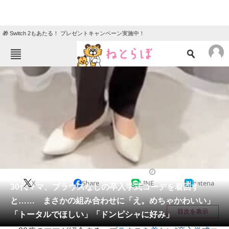
🎁 Switch 2もあたる！ プレゼントキャンペーン実施中！
ねとらぼメニュー
TOP
ニュース
エンタメ
クイズ
グルメ
地域
住まい
教育・育児
動物
リサーチ
女性
2026/04/01 20:00（公開）
X
Share
LINE
hatena
会員記事
30代ママ、ブラウスなしの卒入学式コーデを着回す
と…… まさかの組み合わせに「え。めちゃかわいい」
メディア
目次を表示
「トータルでほしい」「ドンピシャに好み」
注目記事を集めた総合ページ