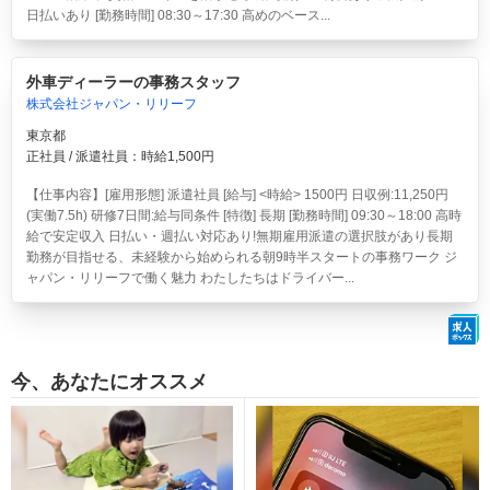
日払いあり [勤務時間] 08:30～17:30 高めのベース...
外車ディーラーの事務スタッフ
株式会社ジャパン・リリーフ
東京都
正社員 / 派遣社員：時給1,500円
【仕事内容】[雇用形態] 派遣社員 [給与] <時給> 1500円 日収例:11,250円
(実働7.5h) 研修7日間:給与同条件 [特徴] 長期 [勤務時間] 09:30～18:00 高時
給で安定収入 日払い・週払い対応あり!無期雇用派遣の選択肢があり長期
勤務が目指せる、未経験から始められる朝9時半スタートの事務ワーク ジ
ャパン・リリーフで働く魅力 わたしたちはドライバー...
今、あなたにオススメ