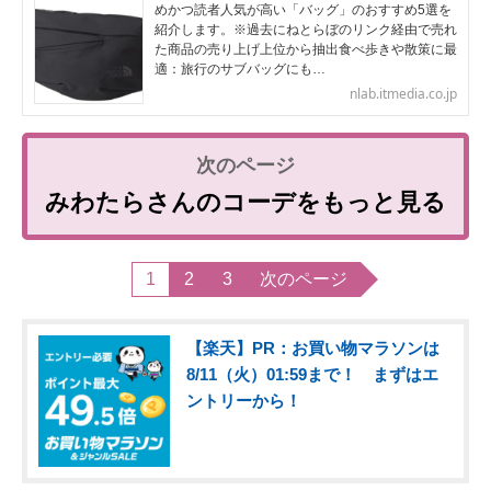
めかつ読者人気が高い「バッグ」のおすすめ5選を
紹介します。※過去にねとらぼのリンク経由で売れ
た商品の売り上げ上位から抽出食べ歩きや散策に最
適：旅行のサブバッグにも…
nlab.itmedia.co.jp
みわたらさんのコーデをもっと見る
1
2
3
次のページ
【楽天】PR：お買い物マラソンは
8/11（火）01:59まで！ まずはエ
ントリーから！