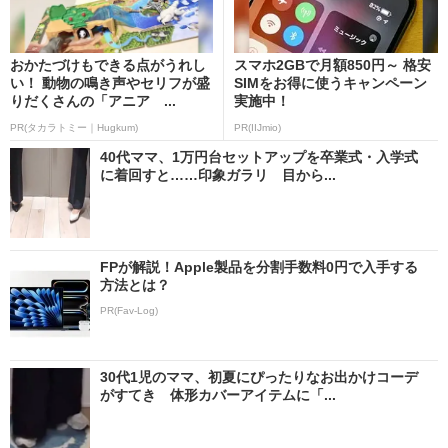
おかたづけもできる点がうれし
スマホ2GBで月額850円～ 格安
い！ 動物の鳴き声やセリフが盛
SIMをお得に使うキャンペーン
りだくさんの「アニア ...
実施中！
PR(タカラトミー｜Hugkum)
PR(IIJmio)
40代ママ、1万円台セットアップを卒業式・入学式
に着回すと……印象ガラリ 目から...
FPが解説！Apple製品を分割手数料0円で入手する
方法とは？
PR(Fav-Log)
30代1児のママ、初夏にぴったりなお出かけコーデ
がすてき 体形カバーアイテムに「...