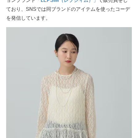
ョンブランド
「LEPSIM（レプシィム）」
で販売員をし
企業向けIT製品の総合サイト
ており、SNSでは同ブランドのアイテムを使ったコーデ
を発信しています。
IT製品の技術・比較・事例
製造業のIT導入・活用を支援
モノづくり技術者専門サイト
エレクトロニクス専門サイト
電子設計の基本と応用
エネルギーの専門メディア
建設×テクノロジーの最前線
ちょっと気になるネットの話題