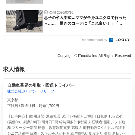
公開 2026/03/16
息子の卒入学式→ママが全身ユニクロで行った
ら…… 驚きのコーデに「これ良い！」「...
Recommended by
Copyright © ITmedia Inc. All Rights Reserved.
求人情報
自動車業界の引取・回送ドライバー
株式会社ジャパン・リリーフ
東京都
正社員 / 派遣社員：時給1,700円
【仕事内容】[雇用形態] 派遣社員 [給与] <時給> 1700円 日収例:15,725円
(実働8h、残業1h/日) 研修7日間:給与同条件 [特徴] 未経験者活躍 シフト勤
務 フリーター活躍 研修・教育制度充実 高収入 即日勤務OK ミドル活躍中
シニア活躍中 資格・スキルを活かせる 給与前払い制度あり 長期 週払い・