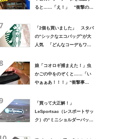
ると……「え！」 “衝撃の中
身”に「そんなことあるのか」
7
「ドラマのような展開」
「2個も買いました」 スタバ
の“シックなエコバッグ”が大
人気 「どんなコーデもワン
ランク上に変身」「マグカッ
8
プ型のポーチも可愛い」「た
娘「コオロギ捕まえた！」虫
くさん入れても肩が痛くなら
かごの中をのぞくと……「い
ない」
やぁぁあ！！！」“衝撃事
実”が160万再生「知らぬが
9
仏」
「買って大正解！」
LeSportsac（レスポートサッ
ク）の“ミニショルダーバッ
グ”が高評価 「軽いし、しっ
10
かりした作り」「持っている