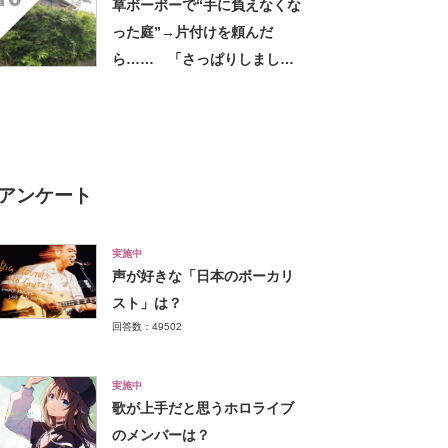
草ボーボーで“手に負えなくな
だけで気分があがる」
った庭”→片付けを頼んだ
ら…… 「さっぱりしました
ね」「見応えありました」
「ホントに良かった」
アンケート
実施中
声が好きな「日本のボーカリ
スト」は？
回答数：49502
実施中
歌が上手だと思うホロライブ
のメンバーは？