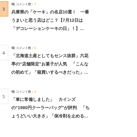
サーチ：2ページ目
コメント数：
7
3
兵庫県の「ケーキ」の名店10選！ 一番
うまいと思う店はどこ？【7月12日は
「デコレーションケーキの日」！】
（2/4） | 兵庫県 ねとらぼリサーチ：2ペ
ージ目
コメント数：
5
4
「北海道土産としてもセンス抜群」六花
亭の“店舗限定”お菓子が人気 「こんな
の初めて」「箱買いするべきだった」
（1/2） | 北海道 ねとらぼリサーチ
コメント数：
4
5
「車に常備しました」 カインズ
の“1980円クーラーバッグ”が評判 「ち
ょうどいい大きさ」「保冷剤を止めるベ
ルトが良い」（1/5） | ライフ ねとらぼ
リサーチ