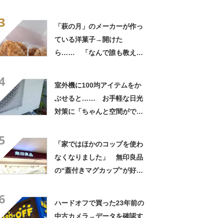
なるわなw」「分かるよ」
3
「いったい何が」
「萩の月」のメーカーが作っ
ている洋菓子→開けた
ら…… 「なんで誰も教えて
くれなかったんだ」驚きの中
4
身に「バレたか」「えっ食べ
室外機に100均アイテムをか
たい」
ぶせると…… お手軽な日光
対策に「ちゃんと空間ができ
てグー」「これで楽します」
5
「家ではほかのコップを使わ
なくなりました」 無印良品
の“蓋付きマグカップ”が好
評 「良すぎて家族分購入」
6
「朝のコーヒーが昼過ぎまで
ハードオフで買った23年前の
温かい」
中古カメラ→データを確認す