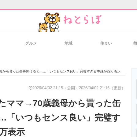
グルメ
地域
住まい
と未来を見通す
スマホと通信の最新トレンド
進化するPCとデ
義母から貰った缶を開けると……「いつもセンス良い」完璧すぎる中身が22万表示
のいまが分かる
企業ITのトレンドを詳説
経営リーダーの
2026/04/02 21:15（公開）
2026/04/02 21:15（更新）
たママ→70歳義母から貰った缶
T製品の総合サイト
IT製品の技術・比較・事例
製造業のIT導入
…「いつもセンス良い」完璧す
2万表示