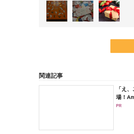
関連記事
「え、
場！Am
PR