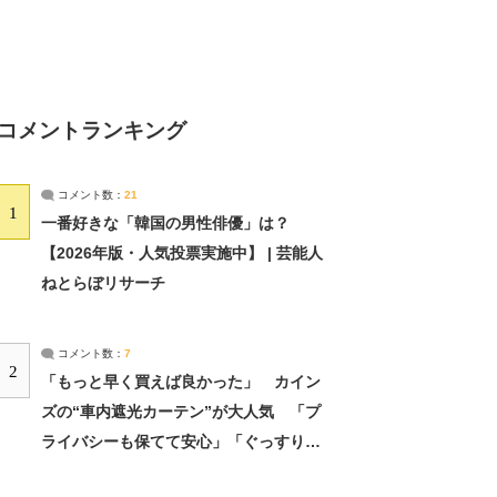
コメントランキング
コメント数：
21
1
一番好きな「韓国の男性俳優」は？
【2026年版・人気投票実施中】 | 芸能人
ねとらぼリサーチ
コメント数：
7
2
「もっと早く買えば良かった」 カイン
ズの“車内遮光カーテン”が大人気 「プ
ライバシーも保てて安心」「ぐっすり眠
れました」（2/2） | ライフ ねとらぼリ