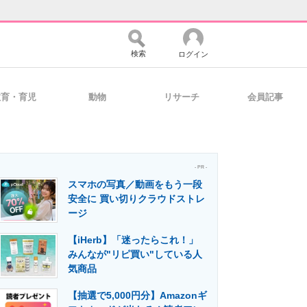
検索
ログイン
教育・育児
動物
リサーチ
会員記事
バイスの未来
好きが集まる 比べて選べる
- PR -
スマホの写真／動画をもう一段
コミュニティ
マーケ×ITの今がよく分かる
安全に 買い切りクラウドストレ
ージ
【iHerb】「迷ったらこれ！」
・活用を支援
みんなが"リピ買い"している人
気商品
【抽選で5,000円分】Amazonギ