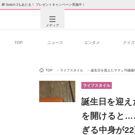
🎁 Switch 2もあたる！ プレゼントキャンペーン実施中！
メディア
TOP
ニュース
エンタメ
クイズ
注目記事を集めた総合ページ
ITの今
TOP
>
ライフスタイル
>
誕生日を迎えたママ→70歳
ビジネスと働き方のヒント
AI活用
ライフスタイル
誕生日を迎え
ITエンジニア向け専門サイト
企業向けI
を開けると…
ぎる中身が2