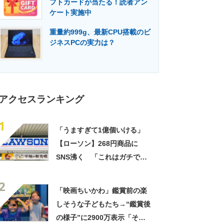
フトカードが当たる！読者アン
門メディア
建設×テクノロジーの最前線
ケート実施中
重量約999g、最新CPU搭載のビ
ジネスPCの実力は？
アクセスランキング
1
「うますぎて1億個いける」
【ローソン】268円商品に
SNS沸く 「これはガチで美
味い」「毎食これがいい」
2
「映画ちいかわ」鑑賞前の楽
しそうな子どもたち→“鑑賞後
の様子”に2900万表示「そう