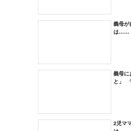
義母が
は……
義母に
と」 予
2児マ