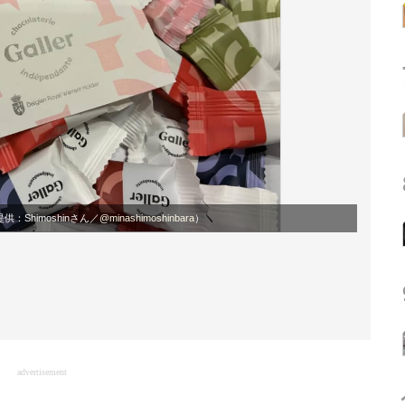
供：Shimoshinさん／
@minashimoshinbara
）
advertisement