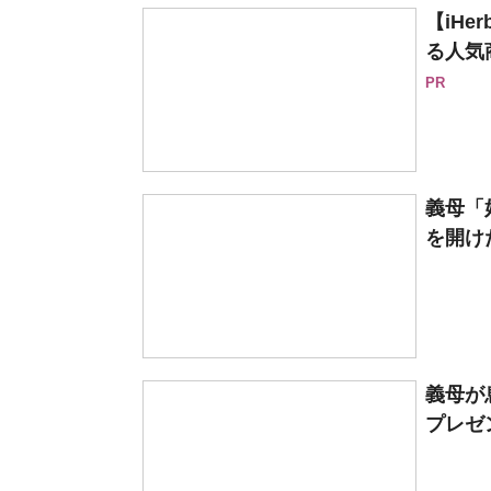
【iH
る人気
PR
義母「
を開け
義母が
プレゼン