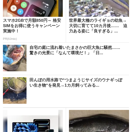
スマホ2GBで月額850円～ 格安
世界最大種のライギョの幼魚→
SIMをお得に使うキャンペーン
大切に育てて10カ月後…… 迫
実施中！
力ある姿に「良すぎる」...
PR(IIJmio)
自宅の庭に流れ着いたまさかの巨大魚に騒然……
驚きの光景に「なんて環境だ！」「日...
田んぼの用水路で“つまようじサイズのウナギっぽ
い生き物“を発見→1カ月飼ってみる...