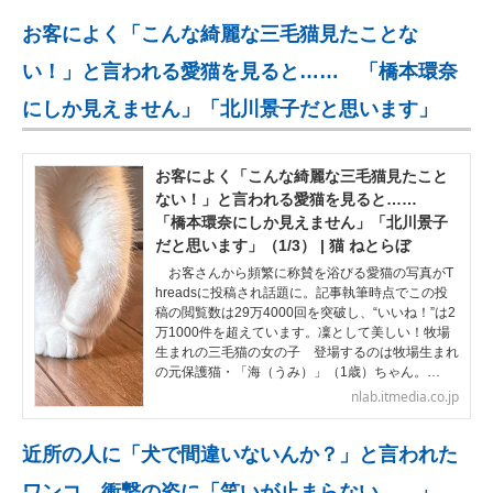
お客によく「こんな綺麗な三毛猫見たことな
い！」と言われる愛猫を見ると…… 「橋本環奈
にしか見えません」「北川景子だと思います」
お客によく「こんな綺麗な三毛猫見たこと
ない！」と言われる愛猫を見ると……
「橋本環奈にしか見えません」「北川景子
だと思います」（1/3） | 猫 ねとらぼ
お客さんから頻繁に称賛を浴びる愛猫の写真がT
hreadsに投稿され話題に。記事執筆時点でこの投
稿の閲覧数は29万4000回を突破し、“いいね！”は2
万1000件を超えています。凜として美しい！牧場
生まれの三毛猫の女の子 登場するのは牧場生まれ
の元保護猫・「海（うみ）」（1歳）ちゃん。…
nlab.itmedia.co.jp
近所の人に「犬で間違いないんか？」と言われた
ワンコ→衝撃の姿に「笑いが止まらない……」