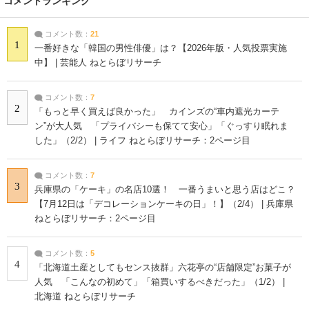
コメントランキング
コメント数：
21
1
一番好きな「韓国の男性俳優」は？【2026年版・人気投票実施
中】 | 芸能人 ねとらぼリサーチ
コメント数：
7
2
「もっと早く買えば良かった」 カインズの“車内遮光カーテ
ン”が大人気 「プライバシーも保てて安心」「ぐっすり眠れま
した」（2/2） | ライフ ねとらぼリサーチ：2ページ目
コメント数：
7
3
兵庫県の「ケーキ」の名店10選！ 一番うまいと思う店はどこ？
【7月12日は「デコレーションケーキの日」！】（2/4） | 兵庫県
ねとらぼリサーチ：2ページ目
コメント数：
5
4
「北海道土産としてもセンス抜群」六花亭の“店舗限定”お菓子が
人気 「こんなの初めて」「箱買いするべきだった」（1/2） |
北海道 ねとらぼリサーチ