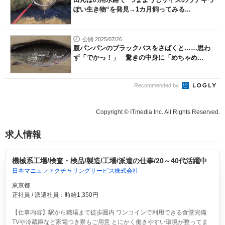
ぽい生き物“を発見→1カ月飼ってみる...
公開 2025/07/26
腹パンパンのブラックバスをさばくと……思わ
ず「でかっ！」 驚きの中身に「めちゃめ...
Recommended by
Copyright © ITmedia Inc. All Rights Reserved.
求人情報
機械系工場/検査・検品/製造/工場/派遣の仕事/20～40代活躍中
日本マニュファクチャリングサービス株式会社
東京都
正社員 / 派遣社員：時給1,350円
【仕事内容】駅から職場まで徒歩圏内 ワンコインで利用できる食堂完備
TVや冷蔵庫など家電つき寮もご用意 とにかく働きやすい環境が整ってま