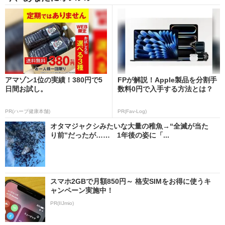
アマゾン1位の実績！380円で5
FPが解説！Apple製品を分割手
日間お試し。
数料0円で入手する方法とは？
PR(ハーブ健康本舗)
PR(Fav-Log)
オタマジャクシみたいな大量の稚魚→“全滅が当た
り前”だったが…… 1年後の姿に「...
スマホ2GBで月額850円～ 格安SIMをお得に使うキ
ャンペーン実施中！
PR(IIJmio)