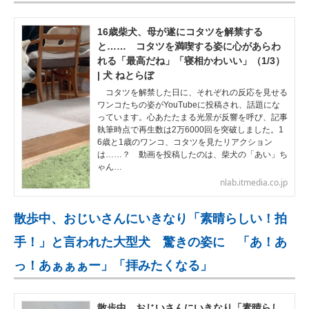
16歳柴犬、母が遂にコタツを解禁する
と…… コタツを満喫する姿に心があらわ
れる「最高だね」「寝相かわいい」（1/3）
| 犬 ねとらぼ
コタツを解禁した日に、それぞれの反応を見せる
ワンコたちの姿がYouTubeに投稿され、話題にな
っています。心あたたまる光景が反響を呼び、記事
執筆時点で再生数は2万6000回を突破しました。1
6歳と1歳のワンコ、コタツを見たリアクション
は……？ 動画を投稿したのは、柴犬の「あい」ち
ゃん…
nlab.itmedia.co.jp
散歩中、おじいさんにいきなり「素晴らしい！拍
手！」と言われた大型犬 驚きの姿に 「あ！あ
っ！あぁぁぁー」「拝みたくなる」
散歩中、おじいさんにいきなり「素晴らし