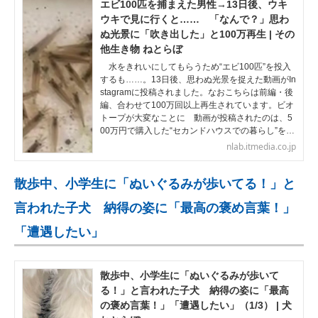
エビ100匹を捕まえた男性→13日後、ウキ
ウキで見に行くと…… 「なんで？」思わ
ぬ光景に「吹き出した」と100万再生 | その
他生き物 ねとらぼ
水をきれいにしてもらうため“エビ100匹”を投入
するも……。13日後、思わぬ光景を捉えた動画がIn
stagramに投稿されました。なおこちらは前編・後
編、合わせて100万回以上再生されています。ビオ
トープが大変なことに 動画が投稿されたのは、5
00万円で購入した“セカンドハウスでの暮らし”を…
nlab.itmedia.co.jp
散歩中、小学生に「ぬいぐるみが歩いてる！」と
言われた子犬 納得の姿に「最高の褒め言葉！」
「遭遇したい」
散歩中、小学生に「ぬいぐるみが歩いて
る！」と言われた子犬 納得の姿に「最高
の褒め言葉！」「遭遇したい」（1/3） | 犬