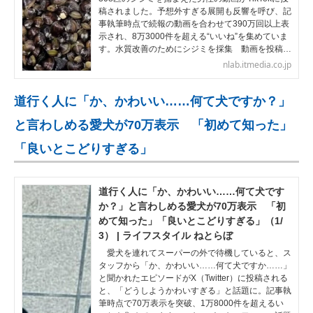
稿されました。予想外すぎる展開も反響を呼び、記
事執筆時点で続報の動画を合わせて390万回以上表
示され、8万3000件を超える“いいね”を集めていま
す。水質改善のためにシジミを採集 動画を投稿…
nlab.itmedia.co.jp
道行く人に「か、かわいい……何て犬ですか？」
と言わしめる愛犬が70万表示 「初めて知った」
「良いとこどりすぎる」
道行く人に「か、かわいい……何て犬です
か？」と言わしめる愛犬が70万表示 「初
めて知った」「良いとこどりすぎる」（1/
3） | ライフスタイル ねとらぼ
愛犬を連れてスーパーの外で待機していると、ス
タッフから「か、かわいい……何て犬ですか……」
と聞かれたエピソードがX（Twitter）に投稿される
と、「どうしようかわいすぎる」と話題に。記事執
筆時点で70万表示を突破、1万8000件を超えるい