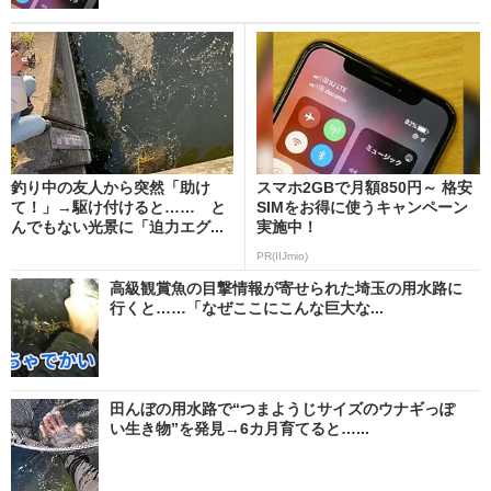
釣り中の友人から突然「助け
スマホ2GBで月額850円～ 格安
て！」→駆け付けると…… と
SIMをお得に使うキャンペーン
んでもない光景に「迫力エグ...
実施中！
PR(IIJmio)
高級観賞魚の目撃情報が寄せられた埼玉の用水路に
行くと……「なぜここにこんな巨大な...
田んぼの用水路で“つまようじサイズのウナギっぽ
い生き物”を発見→6カ月育てると…...