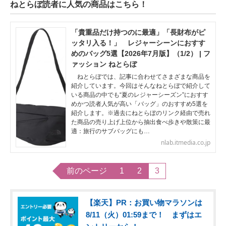
ねとらぼ読者に人気の商品はこちら！
「貴重品だけ持つのに最適」「長財布がピ
ッタリ入る！」 レジャーシーンにおすす
めのバッグ5選【2026年7月版】（1/2） | フ
ァッション ねとらぼ
ねとらぼでは、記事に合わせてさまざまな商品を
紹介しています。今回はそんなねとらぼで紹介して
いる商品の中でも“夏のレジャーシーズン”におすす
めかつ読者人気が高い「バッグ」のおすすめ5選を
紹介します。※過去にねとらぼのリンク経由で売れ
た商品の売り上げ上位から抽出食べ歩きや散策に最
適：旅行のサブバッグにも…
nlab.itmedia.co.jp
前のページ
1
2
3
【楽天】PR：お買い物マラソンは
8/11（火）01:59まで！ まずはエ