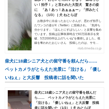
い！拍手！」と言われた大型犬 驚きの姿
に 「あ！あっ！あぁぁぁー」「拝みたく
なる」（1/3） | 犬 ねとらぼ
お散歩中に出会ったおじいさんが、思わず拍手し
たワンコの姿がX（Twitter）に投稿され、「気持ち
分かります」「ほんとにすばらしい」と反響を集め
ています。投稿は記事執筆時点で83万回表示を突
破、5万2000件以上の“いいね”を獲得しました。視
線を奪われたおじいさん 投稿したのは、サモ…
nlab.itmedia.co.jp
柴犬に18歳シニア犬との留守番を頼んだら……
ペットカメラがとらえた光景に「泣ける」「優し
いねぇ」と大反響 投稿者に話を聞いた
柴犬に18歳シニア犬との留守番を頼んだ
ら…… ペットカメラがとらえた光景に
「泣ける」「優しいねぇ」と大反響 投稿
者に話を聞いた（1/3） | 犬 ねとらぼ