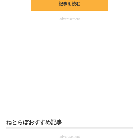
記事を読む
ITの今と未来を見通す
advertisement
スマホと通信の最新トレンド
進化するPCとデバイスの未来
好きが集まる 比べて選べる
ビジネスと働き方のヒント
AI活用のいまが分かる
企業ITのトレンドを詳説
経営リーダーのコミュニティ
マーケ×ITの今がよく分かる
ねとらぼおすすめ記事
ITエンジニア向け専門サイト
advertisement