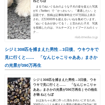
ねとらぼ
まるでぬいぐるみのような子犬の姿を捉えた写真
がX（Twitter）で「かっわいい」「遭遇したい」と
話題です。投稿は記事執筆時点で37万回以上表示
され、2万3000件を超えるいいねを集めています。
「ぬいぐるみが歩いてる！」と言われた子犬 写真
を投稿したのは、マルチーズとトイプードルのミッ
ク…
nlab.itmedia.co.jp
シジミ308匹を捕まえた男性→3日後、ウキウキで
見に行くと…… 「なんじゃこりゃああ」まさか
の光景が390万再生
シジミ308匹を捕まえた男性→3日後、ウキ
ウキで見に行くと…… 「なんじゃこりゃ
ああ」まさかの光景が390万再生 | その他生
き物 ねとらぼ
おばあちゃん家に作った池をきれいにするため、
308匹のシジミを捕まえた男性の動画がTikTokに投