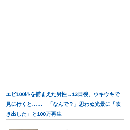
企業向けIT製品の総合サイト
IT製品の技術・比較・事例
製造業のIT導入・活用を支援
モノづくり技術者専門サイト
エレクトロニクス専門サイト
電子設計の基本と応用
エネルギーの専門メディア
エビ100匹を捕まえた男性→13日後、ウキウキで
建設×テクノロジーの最前線
見に行くと…… 「なんで？」思わぬ光景に「吹
ちょっと気になるネットの話題
き出した」と100万再生