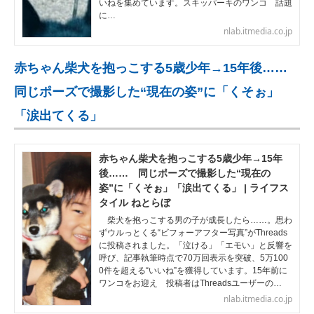
いねを集めています。スキッパーキのワンコ 話題
に…
nlab.itmedia.co.jp
赤ちゃん柴犬を抱っこする5歳少年→15年後……
同じポーズで撮影した“現在の姿”に「くそぉ」
「涙出てくる」
赤ちゃん柴犬を抱っこする5歳少年→15年
後…… 同じポーズで撮影した“現在の
姿”に「くそぉ」「涙出てくる」 | ライフス
タイル ねとらぼ
柴犬を抱っこする男の子が成長したら……。思わ
ずウルっとくる“ビフォーアフター写真”がThreads
に投稿されました。「泣ける」「エモい」と反響を
呼び、記事執筆時点で70万回表示を突破、5万100
0件を超える“いいね”を獲得しています。15年前に
ワンコをお迎え 投稿者はThreadsユーザーの…
nlab.itmedia.co.jp