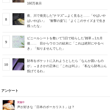
160万表示
夜、川で発見した“ナマズ”→よく見ると……「やばいや
8
ばいやばい」 “衝撃の姿”に「よくこのサイズまで生き
残ったな」
ビニールシートを敷いて“1日で枯らした”雑草→1カ月
9
後…… 目からウロコの結末に「これは絶対にやるべ
き」「知りませんでした」
財布をポケットに入れようとしたら「なんか固いもの
10
が」→まさかの正体に「これは叫ぶ」「私なら財布ぶん
投げてるわ」
アンケート
実施中
声が好きな「日本のボーカリスト」は？