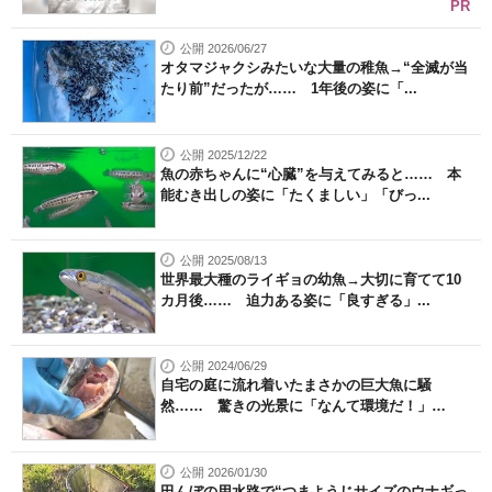
PR
公開 2026/06/27
オタマジャクシみたいな大量の稚魚→“全滅が当
たり前”だったが…… 1年後の姿に「...
公開 2025/12/22
魚の赤ちゃんに“心臓”を与えてみると…… 本
能むき出しの姿に「たくましい」「びっ...
公開 2025/08/13
世界最大種のライギョの幼魚→大切に育てて10
カ月後…… 迫力ある姿に「良すぎる」...
公開 2024/06/29
自宅の庭に流れ着いたまさかの巨大魚に騒
然…… 驚きの光景に「なんて環境だ！」
「日...
公開 2026/01/30
田んぼの用水路で“つまようじサイズのウナギっ