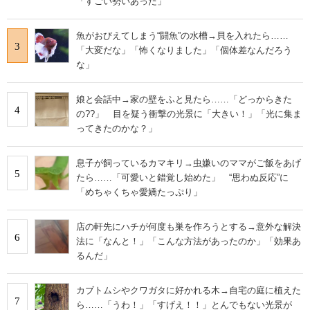
「すごい勢いあった」
魚がおびえてしまう“闘魚”の水槽→貝を入れたら……
3
「大変だな」「怖くなりました」「個体差なんだろう
な」
娘と会話中→家の壁をふと見たら……「どっからきた
4
の??」 目を疑う衝撃の光景に「大きい！」「光に集ま
ってきたのかな？」
息子が飼っているカマキリ→虫嫌いのママがご飯をあげ
5
たら……「可愛いと錯覚し始めた」 “思わぬ反応”に
「めちゃくちゃ愛嬌たっぷり」
店の軒先にハチが何度も巣を作ろうとする→意外な解決
6
法に「なんと！」「こんな方法があったのか」「効果あ
るんだ」
カブトムシやクワガタに好かれる木→自宅の庭に植えた
7
ら……「うわ！」「すげえ！！」とんでもない光景が