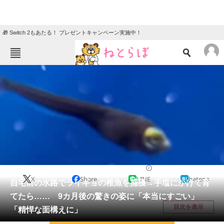
🎁 Switch 2もあたる！ プレゼントキャンペーン実施中！
ねとらぼメニュー
TOP
ニュース
エンタメ
クイズ
グルメ
地域
住まい
教育・育児
動物
リサーチ
その他生き物
2026/04/20 21:15（公開）
X
Share
LINE
hatena
会員記事
自宅前の水路でライギョの稚魚を捕獲→手塩にかけて育
てたら…… 9カ月後の驚きの姿に「本当にすごい」
メディア
目次を表示
「精悍な面構えに」
注目記事を集めた総合ページ