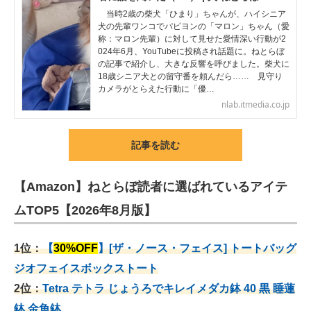
当時2歳の柴犬「ひまり」ちゃんが、ハイシニア
犬の先輩ワンコでパピヨンの「マロン」ちゃん（愛
称：マロン先輩）に対して見せた愛情深い行動が2
024年6月、YouTubeに投稿され話題に。ねとらぼ
の記事で紹介し、大きな反響を呼びました。柴犬に
18歳シニア犬との留守番を頼んだら…… 見守り
カメラがとらえた行動に「優…
nlab.itmedia.co.jp
記事を読む
【Amazon】ねとらぼ読者に選ばれているアイテ
ムTOP5【2026年8月版】
1位：
【
30%OFF
】[ザ・ノース・フェイス] トートバッグ
ジオフェイスボックストート
2位：
Tetra テトラ じょうろでキレイメダカ鉢 40
黒 睡蓮
鉢 金魚鉢