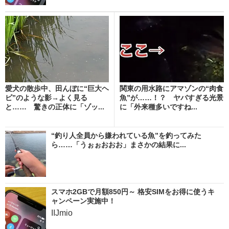
愛犬の散歩中、田んぼに“巨大ヘ
関東の用水路にアマゾンの“肉食
ビ”のような影→よく見る
魚”が……！？ ヤバすぎる光景
と…… 驚きの正体に「ゾッ...
に「外来種多いですね...
“釣り人全員から嫌われている魚”を釣ってみた
ら……「うぉぉおおお」まさかの結果に...
スマホ2GBで月額850円～ 格安SIMをお得に使うキ
ャンペーン実施中！
IIJmio