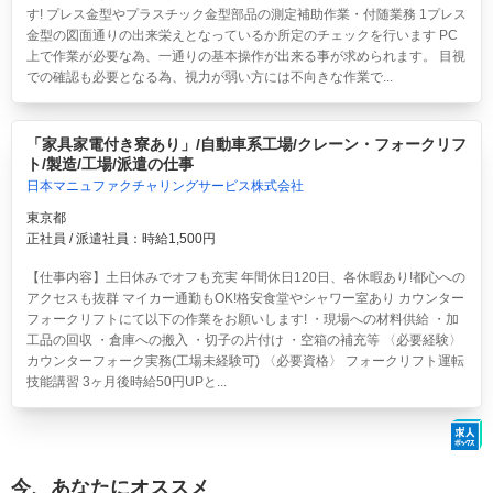
す! プレス金型やプラスチック金型部品の測定補助作業・付随業務 1プレス
金型の図面通りの出来栄えとなっているか所定のチェックを行います PC
上で作業が必要な為、一通りの基本操作が出来る事が求められます。 目視
での確認も必要となる為、視力が弱い方には不向きな作業で...
「家具家電付き寮あり」/自動車系工場/クレーン・フォークリフ
ト/製造/工場/派遣の仕事
日本マニュファクチャリングサービス株式会社
東京都
正社員 / 派遣社員：時給1,500円
【仕事内容】土日休みでオフも充実 年間休日120日、各休暇あり!都心への
アクセスも抜群 マイカー通勤もOK!格安食堂やシャワー室あり カウンター
フォークリフトにて以下の作業をお願いします! ・現場への材料供給 ・加
工品の回収 ・倉庫への搬入 ・切子の片付け ・空箱の補充等 〈必要経験〉
カウンターフォーク実務(工場未経験可) 〈必要資格〉 フォークリフト運転
技能講習 3ヶ月後時給50円UPと...
今、あなたにオススメ