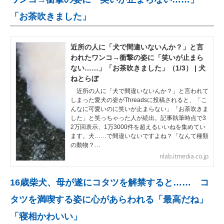
「お茶吹きました」
近所の人に「犬で間違いないんか？」と言
われたワンコ→衝撃の姿に「笑いが止まら
ない……」「お茶吹きました」（1/3） | 犬
ねとらぼ
近所の人に「犬で間違いないんか？」と言われて
しまった愛犬の姿がThreadsに投稿されると、「こ
んなに可愛いのに笑いが止まらない」「お茶吹きま
した」と笑っちゃった人が続出。記事執筆時点で3
2万回表示、1万3000件を超えるいいねを集めてい
ます。犬……で間違いないですよね？「なんて種類
の動物？…
nlab.itmedia.co.jp
16歳柴犬、母が遂にコタツを解禁すると…… コ
タツを満喫する姿に心があらわれる「最高だね」
「寝相かわいい」