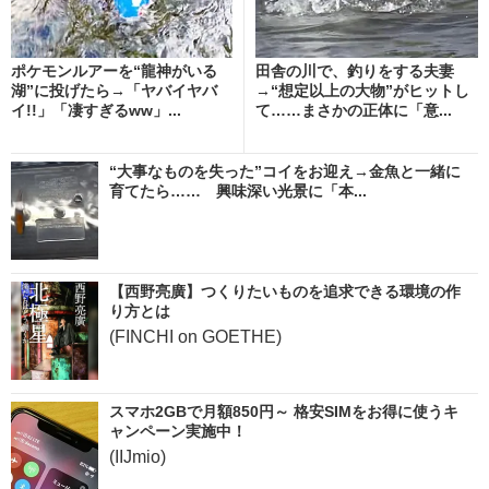
ポケモンルアーを“龍神がいる
田舎の川で、釣りをする夫妻
湖”に投げたら→「ヤバイヤバ
→“想定以上の大物”がヒットし
イ!!」「凄すぎるww」...
て……まさかの正体に「意...
“大事なものを失った”コイをお迎え→金魚と一緒に
育てたら…… 興味深い光景に「本...
【西野亮廣】つくりたいものを追求できる環境の作
り方とは
(FINCHI on GOETHE)
スマホ2GBで月額850円～ 格安SIMをお得に使うキ
ャンペーン実施中！
(IIJmio)