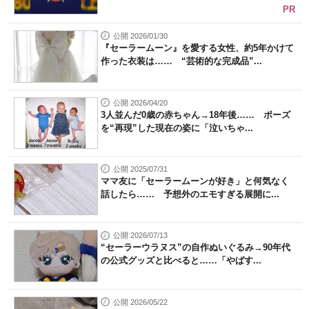
PR
公開 2026/01/30
『セーラームーン』を愛する女性、約5年かけて
作った衣装は…… “芸術的な完成品”...
公開 2026/04/20
3人並んだ0歳の赤ちゃん→18年後…… ポーズ
を“再現”した現在の姿に「泣いちゃ...
公開 2025/07/31
ママ友に「セーラームーンが好き」と何気なく
話したら…… 予想外のエモすぎる展開に...
公開 2026/07/13
“セーラーウラヌス”の自作ぬいぐるみ→90年代
の公式グッズと比べると……「やばす...
公開 2026/05/22