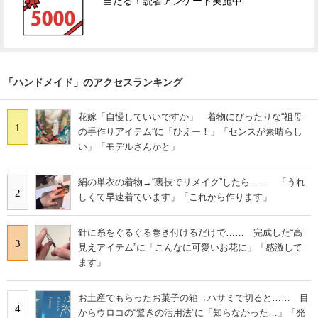
当たる！読者アンケート実施中
「ハンドメイド」のアクセスランキング
花嫁「自慢していいですか」 着物にぴったりな“祖母
1
の手作りアイテム”に「ひえー！」「センスが素晴らし
い」「モデルさんかと」
絹の単衣の着物→“裏技でリメイク”したら…… 「うれ
2
しくて早速着ています」「これから作ります」
針に糸をぐるぐる巻き付けるだけで…… 完成した“高
3
見えアイテム”に「こんなに可愛いお花に」「感激して
ます」
お土産でもらったお菓子の箱→ハサミで切ると…… 目
4
からウロコの“驚きの活用法”に「知らなかった…」「発