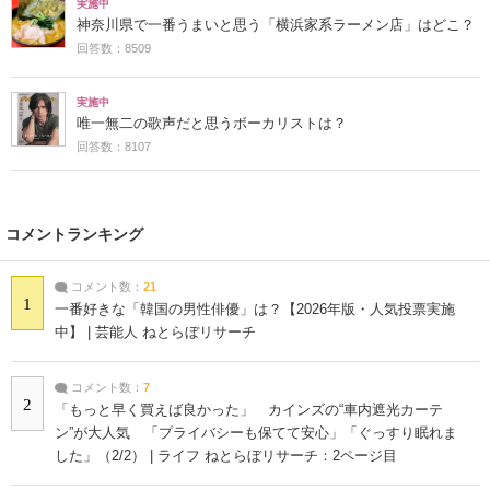
実施中
神奈川県で一番うまいと思う「横浜家系ラーメン店」はどこ？
回答数：8509
実施中
唯一無二の歌声だと思うボーカリストは？
回答数：8107
コメントランキング
コメント数：
21
1
一番好きな「韓国の男性俳優」は？【2026年版・人気投票実施
中】 | 芸能人 ねとらぼリサーチ
コメント数：
7
2
「もっと早く買えば良かった」 カインズの“車内遮光カーテ
ン”が大人気 「プライバシーも保てて安心」「ぐっすり眠れま
した」（2/2） | ライフ ねとらぼリサーチ：2ページ目