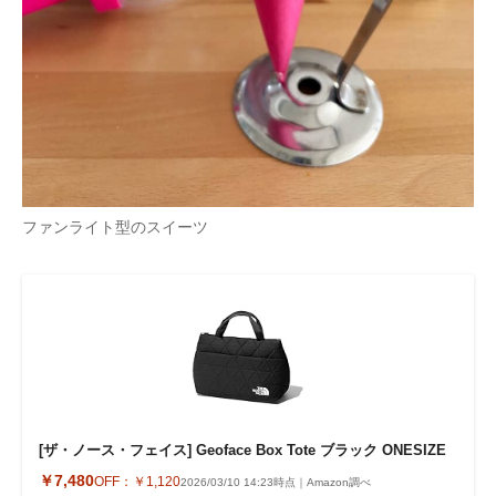
企業向けIT製品の総合サイト
IT製品の技術・比較・事例
製造業のIT導入・活用を支援
モノづくり技術者専門サイト
エレクトロニクス専門サイト
ファンライト型のスイーツ
電子設計の基本と応用
エネルギーの専門メディア
建設×テクノロジーの最前線
ちょっと気になるネットの話題
[ザ・ノース・フェイス] Geoface Box Tote ブラック ONESIZE
￥7,480
OFF：
￥1,120
2026/03/10 14:23時点｜Amazon調べ