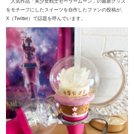
人気作品「美少女戦士セーラームーン」の最新グッズ
をモチーフにしたスイーツを自作したファンの投稿が、
ITの今と未来を見通す
X（Twitter）で話題を呼んでいます。
スマホと通信の最新トレンド
進化するPCとデバイスの未来
好きが集まる 比べて選べる
ビジネスと働き方のヒント
AI活用のいまが分かる
企業ITのトレンドを詳説
経営リーダーのコミュニティ
マーケ×ITの今がよく分かる
ITエンジニア向け専門サイト