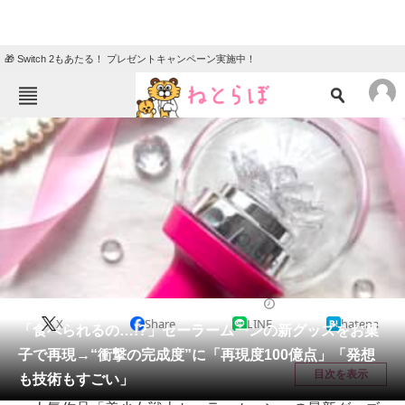
🎁 Switch 2もあたる！ プレゼントキャンペーン実施中！
ねとらぼメニュー
TOP
ニュース
エンタメ
クイズ
グルメ
地域
住まい
教育・育児
動物
リサーチ
ハンドメイド
2026/04/14 11:47（公開）
X
Share
LINE
hatena
会員記事
「食べられるの…!?」セーラームーンの新グッズをお菓
子で再現→“衝撃の完成度”に「再現度100億点」「発想
メディア
目次を表示
も技術もすごい」
注目記事を集めた総合ページ