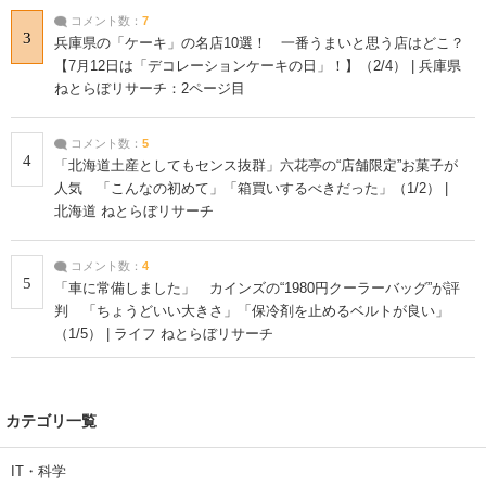
コメント数：
7
3
兵庫県の「ケーキ」の名店10選！ 一番うまいと思う店はどこ？
【7月12日は「デコレーションケーキの日」！】（2/4） | 兵庫県
ねとらぼリサーチ：2ページ目
コメント数：
5
4
「北海道土産としてもセンス抜群」六花亭の“店舗限定”お菓子が
人気 「こんなの初めて」「箱買いするべきだった」（1/2） |
北海道 ねとらぼリサーチ
コメント数：
4
5
「車に常備しました」 カインズの“1980円クーラーバッグ”が評
判 「ちょうどいい大きさ」「保冷剤を止めるベルトが良い」
（1/5） | ライフ ねとらぼリサーチ
カテゴリ一覧
IT・科学