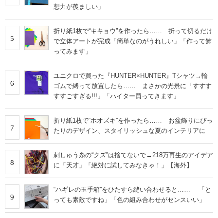
想力が羨ましい」
折り紙1枚で“キキョウ”を作ったら…… 折って切るだけ
5
で立体アートが完成「簡単なのがうれしい」「作って飾
ってみます」
ユニクロで買った『HUNTER×HUNTER』Tシャツ→輪
6
ゴムで縛って放置したら…… まさかの光景に「すすす
すすごすぎる!!!」「ハイター買ってきます」
折り紙1枚で“ホオズキ”を作ったら…… お盆飾りにぴっ
7
たりのデザイン、スタイリッシュな夏のインテリアに
刺しゅう糸の“クズ”は捨てないで→218万再生のアイデア
8
に「天才」「絶対に試してみなきゃ！」【海外】
“ハギレの玉手箱”をひたすら縫い合わせると…… 「と
9
っても素敵ですね」「色の組み合わせがセンスいい」