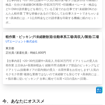
【仕事内容】<20~30代活躍中><人気の軽作業>駅チカ徒歩10分 印刷物の
検品・仕分け!未経験OK!夜勤×月収28万円可
<印刷機オペレータ・検品な
ど!> DMや請求書などを発行している工場でのお仕事です! 未経験OKのか
んたん軽作業 丁寧な研修があるので安心してお仕事スタートできちゃいま
す <具体的には…> 1公共料金などの請求書を印刷する機械に紙のセット・
ボ...
軽作業・ピッキング/未経験歓迎/自動車系工場/高収入/製造/工場
UTエージェント株式会社
東京都
正社員 / 派遣社員：時給1,600円
【仕事内容】<20~30代活躍中>高収入 月収30万円可 ドアトリムの受入出
荷作業 土日休み×長期休暇あり 経験不問
自動車ドア部品のピッキングなど
ドアトリム(自動車ドアの室内側)の受入・出荷作業をお任せします! 人気の
モクモク作業! 複雑な業務ではないので未経験でも安心です <具体的には…
> 指示書に従いピッキング 台車に載せて出荷 <1日の流れ> (日勤...
今、あなたにオススメ