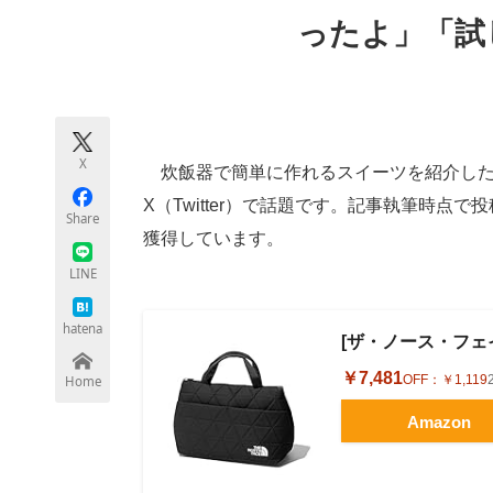
モノづくり技術者専門サイト
エレクトロ
ったよ」「試
ちょっと気になるネットの話題
X
炊飯器で簡単に作れるスイーツを紹介した
X（Twitter）で話題です。記事執筆時点で
Share
獲得しています。
LINE
hatena
[ザ・ノース・フェイス]
￥7,481
OFF：
￥1,119
Home
Amazon