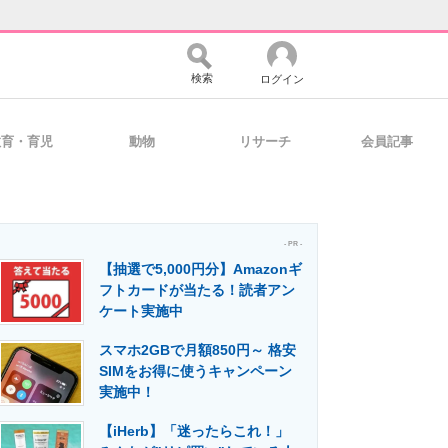
検索
ログイン
教育・育児
動物
リサーチ
会員記事
バイスの未来
好きが集まる 比べて選べる
- PR -
【抽選で5,000円分】Amazonギ
コミュニティ
マーケ×ITの今がよく分かる
フトカードが当たる！読者アン
ケート実施中
スマホ2GBで月額850円～ 格安
・活用を支援
SIMをお得に使うキャンペーン
実施中！
【iHerb】「迷ったらこれ！」