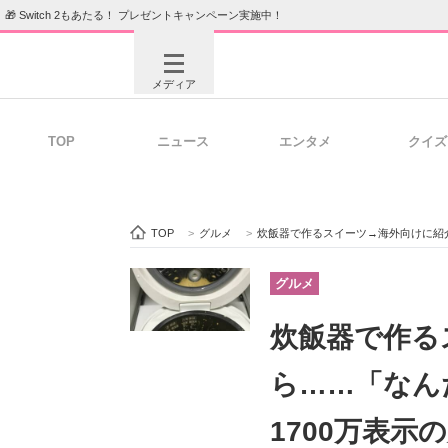
🎁 Switch 2もあたる！ プレゼントキャンペーン実施中！
メディア
TOP
ニュース
エンタメ
クイズ
注目記事を集めた総合ページ
ITの今
TOP
>
グルメ
>
炊飯器で作るスイーツ→海外向けに紹介したら……「な
ビジネスと働き方のヒント
AI活用
グルメ
炊飯器で作る
ITエンジニア向け専門サイト
企業向けI
ら……「なん
1700万表