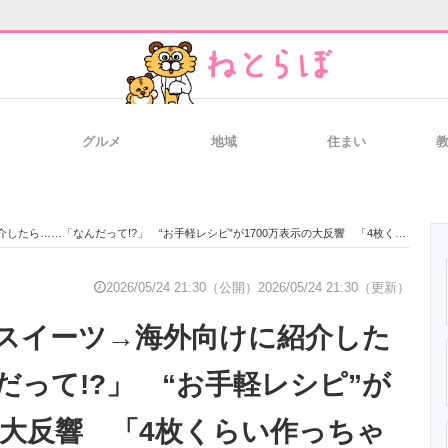
グルメ
地域
住まい
と未来を見通す
スマホと通信の最新トレンド
進化するPCとデ
んだって!?」 “お手軽レシピ”が1700万表示の大反響 「4枚くらい作っちゃったよ」「試してみたい！」
のいまが分かる
企業ITのトレンドを詳説
経営リーダーの
2026/05/24 21:30（公開）
2026/05/24 21:30（更新）
スイーツ→海外向けに紹介した
T製品の総合サイト
IT製品の技術・比較・事例
製造業のIT導入
だって!?」 “お手軽レシピ”が
示の大反響 「4枚くらい作っちゃ