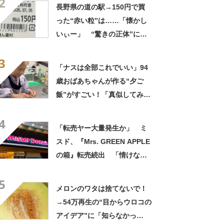
2
たい！」
長野県の道の駅→150円で買
った“赤い粒”は……「懐かし
いぃー」 “驚きの正体”に
「実家や近所の庭になってた
3
なー」「昭和の思い出」
「ナスは全部これでいい」94
歳おばあちゃんが作る“夕ご
飯”がすごい！「真似してみま
す」「憧れます」
4
「転売ヤー大量発生か」 ミ
スド、『Mrs. GREEN APPLE
の箱』転売続出 「情けない
と思わないのかな」「呆れる
5
わ」 2500円での出品も
メロンのワタは捨てないで！
→54万再生の“目からウロコの
アイデア”に「知らなかっ