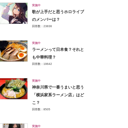
実施中
歌が上手だと思うホロライブ
のメンバーは？
回答数：23836
実施中
ラーメンって日本食？それと
も中華料理？
回答数：19642
実施中
神奈川県で一番うまいと思う
「横浜家系ラーメン店」はど
こ？
回答数：8505
実施中