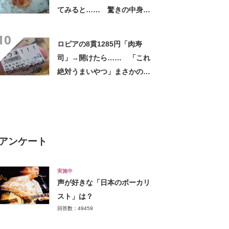
てみると…… 驚きの中身に
「天才!?」「工夫してて愛を
10
感じます」
ロピアの8貫1285円「肉寿
司」→開けたら…… 「これ
絶対うまいやつ」まさかの中
身に「こんなの開発したん
や」
アンケート
実施中
声が好きな「日本のボーカリ
スト」は？
回答数：49459