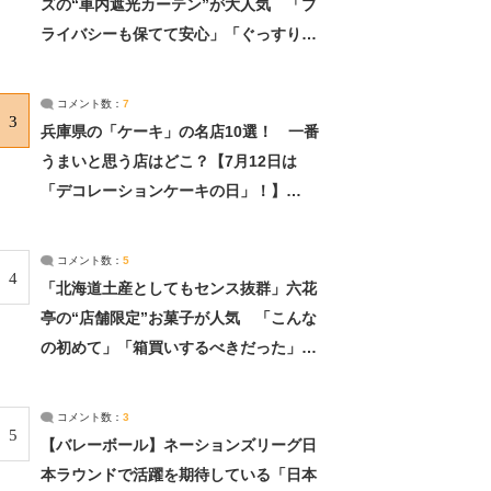
ズの“車内遮光カーテン”が大人気 「プ
ライバシーも保てて安心」「ぐっすり眠
れました」（2/2） | ライフ ねとらぼリ
サーチ：2ページ目
コメント数：
7
3
兵庫県の「ケーキ」の名店10選！ 一番
うまいと思う店はどこ？【7月12日は
「デコレーションケーキの日」！】
（2/4） | 兵庫県 ねとらぼリサーチ：2ペ
ージ目
コメント数：
5
4
「北海道土産としてもセンス抜群」六花
亭の“店舗限定”お菓子が人気 「こんな
の初めて」「箱買いするべきだった」
（1/2） | 北海道 ねとらぼリサーチ
コメント数：
3
5
【バレーボール】ネーションズリーグ日
本ラウンドで活躍を期待している「日本