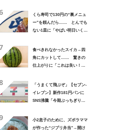
た！」「そうすれば良かった
6
んだ」
くら寿司で130円の“裏メニュ
ー”を頼んだら…… とんでも
ない1皿に「やばい明日いく」
「これ10貫ぐらい食べたい」
7
食べきれなかったスイカ→四
角にカットして…… 驚きの
仕上がりに「これは良い！」
「やってみます」
8
「うまくて飛ぶぞ」【セブン‐
イレブン】新作181円パンに
SNS沸騰「今期ぶっちぎりで
優勝」「ウメエェェッッ」
9
小2息子のために、ズボラママ
が作った“ジブリ弁当”→開け