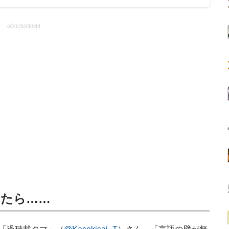
advertisement
したら……