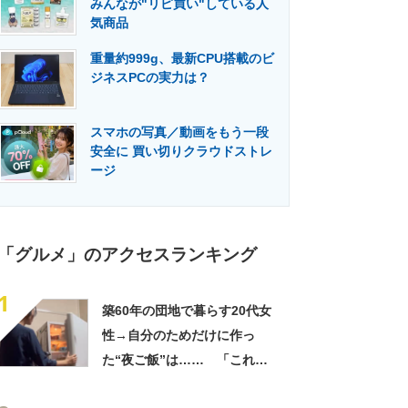
みんなが"リピ買い"している人
門メディア
建設×テクノロジーの最前線
気商品
重量約999g、最新CPU搭載のビ
ジネスPCの実力は？
スマホの写真／動画をもう一段
安全に 買い切りクラウドストレ
ージ
「グルメ」のアクセスランキング
1
築60年の団地で暮らす20代女
性→自分のためだけに作っ
た“夜ご飯”は…… 「これぞ
手料理」「こんな女性になり