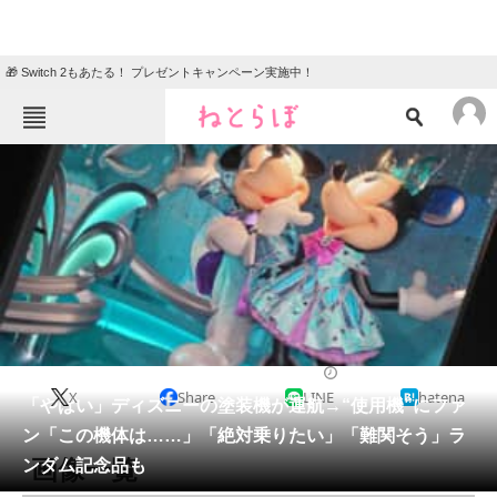
🎁 Switch 2もあたる！ プレゼントキャンペーン実施中！
ねとらぼメニュー
TOP
ニュース
エンタメ
クイズ
グルメ
地域
住まい
教育・育児
動物
リサーチ
ディズニー
2026/04/16 22:38（公開）
X
Share
LINE
hatena
会員記事
「やばい」ディズニーの塗装機が運航→“使用機”にファ
ン「この機体は……」「絶対乗りたい」「難関そう」ラ
メディア
画像一覧
ンダム記念品も
注目記事を集めた総合ページ