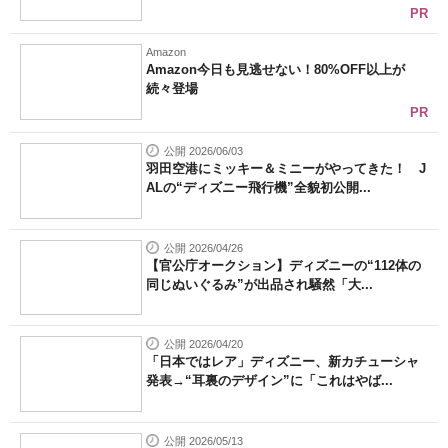
PR
Amazon
Amazon今日も見逃せない！80%OFF以上が
続々登場
PR
公開 2026/06/03
羽田空港にミッキー＆ミニーがやってきた！ J
ALの“ディズニー飛行機”全貌初公開...
公開 2026/04/26
【官公庁オークション】ディズニーの“112体の
同じぬいぐるみ”が出品され騒然「大...
公開 2026/04/20
「日本ではレア」ディズニー、新カチューシャ
発表→“耳裏のデザイン”に「これはやば...
公開 2026/05/13