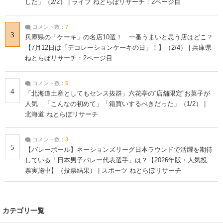
した」（2/2） | ライフ ねとらぼリサーチ：2ページ目
コメント数：
7
3
兵庫県の「ケーキ」の名店10選！ 一番うまいと思う店はどこ？
【7月12日は「デコレーションケーキの日」！】（2/4） | 兵庫県
ねとらぼリサーチ：2ページ目
コメント数：
5
4
「北海道土産としてもセンス抜群」六花亭の“店舗限定”お菓子が
人気 「こんなの初めて」「箱買いするべきだった」（1/2） |
北海道 ねとらぼリサーチ
コメント数：
3
5
【バレーボール】ネーションズリーグ日本ラウンドで活躍を期待
している「日本男子バレー代表選手」は？【2026年版・人気投
票実施中】（投票結果） | スポーツ ねとらぼリサーチ
カテゴリ一覧