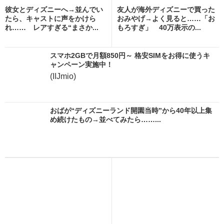
彼女とディズニーへ→並んでい
友人が海外ディズニーで買った
たら、キャストに声をかけら
おみやげ→よく見ると……「お
れ…… レアすぎる“まさか...
もろすぎ」 40万表示の...
スマホ2GBで月額850円～ 格安SIMをお得に使うキ
ャンペーン実施中！
(IIJmio)
おばが“ディズニーランド開園当時”から40年以上集
め続けたもの→並べてみたら……...