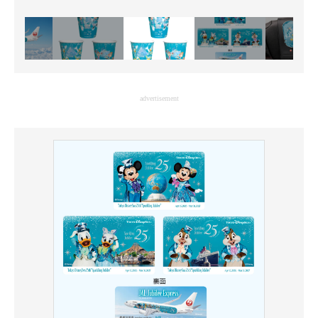
advertisement