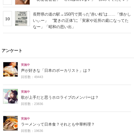
長野県の道の駅→150円で買った“赤い粒”は……「懐かし
10
いぃー」 “驚きの正体”に「実家や近所の庭になってた
なー」「昭和の思い出」
アンケート
実施中
声が好きな「日本のボーカリスト」は？
回答数：49443
実施中
歌が上手だと思うホロライブのメンバーは？
回答数：23836
実施中
ラーメンって日本食？それとも中華料理？
回答数：19636