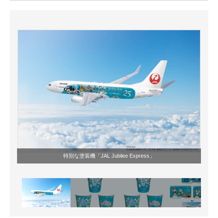
ITの今と未来を見通す
スマホと通信の最新トレンド
進化するPCとデバイスの未来
好きが集まる 比べて選べる
ビジネスと働き方のヒント
AI活用のいまが分かる
企業ITのトレンドを詳説
特別な塗装機「JAL Jubilee Express」
経営リーダーのコミュニティ
マーケ×ITの今がよく分かる
ITエンジニア向け専門サイト