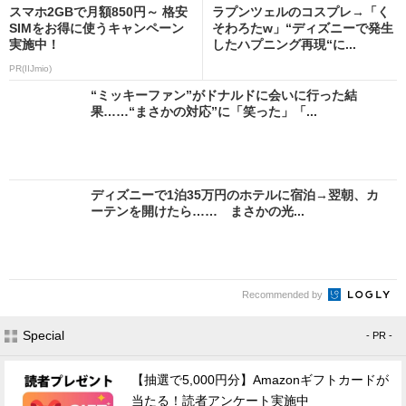
スマホ2GBで月額850円～ 格安
ラプンツェルのコスプレ→「く
SIMをお得に使うキャンペーン
そわろたw」“ディズニーで発生
実施中！
したハプニング再現“に...
PR(IIJmio)
“ミッキーファン”がドナルドに会いに行った結
果……“まさかの対応”に「笑った」「...
ディズニーで1泊35万円のホテルに宿泊→翌朝、カ
ーテンを開けたら…… まさかの光...
Recommended by
Special
- PR -
【抽選で5,000円分】Amazonギフトカードが
当たる！読者アンケート実施中