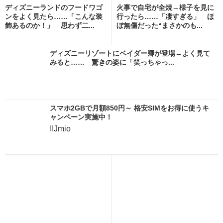
ディズニーランドのフードワゴ
火事で自宅が全焼→様子を見に
ンをよく見たら……「こんな装
行ったら……「凄すぎる」 ほ
飾あるのか！」 思わず二...
ぼ無傷だった“まさかのも...
ディズニーリゾートにベイダー卿が登場→よく見て
みると…… 驚きの姿に「笑っちゃっ...
スマホ2GBで月額850円～ 格安SIMをお得に使うキ
ャンペーン実施中！
IIJmio