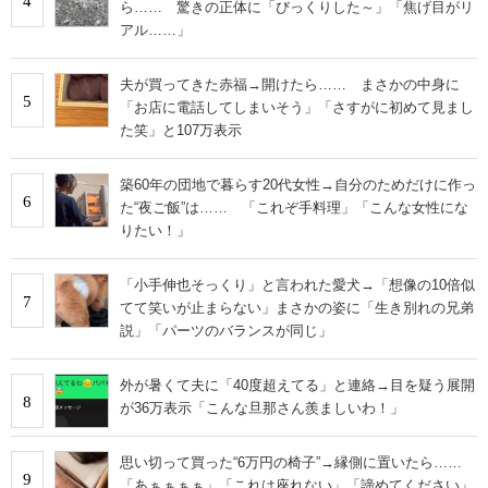
4
ら…… 驚きの正体に「びっくりした～」「焦げ目がリ
アル……」
夫が買ってきた赤福→開けたら…… まさかの中身に
5
「お店に電話してしまいそう」「さすがに初めて見まし
た笑」と107万表示
築60年の団地で暮らす20代女性→自分のためだけに作っ
6
た“夜ご飯”は…… 「これぞ手料理」「こんな女性にな
りたい！」
「小手伸也そっくり」と言われた愛犬→「想像の10倍似
7
てて笑いが止まらない」まさかの姿に「生き別れの兄弟
説」「パーツのバランスが同じ」
外が暑くて夫に「40度超えてる」と連絡→目を疑う展開
8
が36万表示「こんな旦那さん羨ましいわ！」
思い切って買った“6万円の椅子”→縁側に置いたら……
9
「あぁぁぁぁ」「これは座れない」「諦めてください」