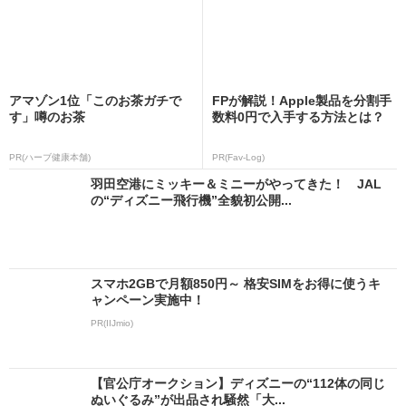
アマゾン1位「このお茶ガチで
FPが解説！Apple製品を分割手
す」噂のお茶
数料0円で入手する方法とは？
PR(ハーブ健康本舗)
PR(Fav-Log)
羽田空港にミッキー＆ミニーがやってきた！ JAL
の“ディズニー飛行機”全貌初公開...
スマホ2GBで月額850円～ 格安SIMをお得に使うキ
ャンペーン実施中！
PR(IIJmio)
【官公庁オークション】ディズニーの“112体の同じ
ぬいぐるみ”が出品され騒然「大...