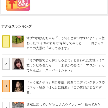
アクセスランキング
近所のおばあちゃん「こう切ると食べやすいよ〜」→教
1
わった“スイカの切り方”を試してみると…… 目からウ
ロコの光景に「やってみます」
「その体型でよく脚出せるよね」と言われた女性→ミニ
2
丈ワンピを着たら…… まさかの姿に「『マジか！』っ
て叫んだ」「スーパーオシャレ」
「もう泣きそう」川口春奈、純白ウエディングドレス姿
3
にネット騒然「ほんとに綺麗」「この笑顔が切なすぎ
る」
道端に落ちていた“タコさんウインナー”→拾ってみた