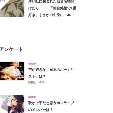
薄い紙に包まれた仙台名物開
けたら…… 「仙台銘菓で1番
好き」まさかの中身に「本気
でおいしい手土産にしたい」
「俺の大好物」
アンケート
実施中
声が好きな「日本のボーカリ
スト」は？
回答数：49481
実施中
歌が上手だと思うホロライブ
のメンバーは？