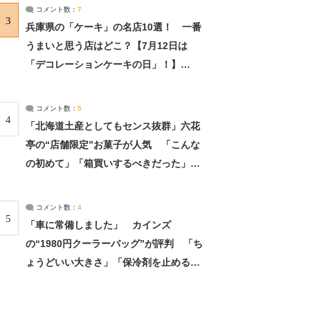
サーチ：2ページ目
コメント数：
7
3
兵庫県の「ケーキ」の名店10選！ 一番
うまいと思う店はどこ？【7月12日は
「デコレーションケーキの日」！】
（2/4） | 兵庫県 ねとらぼリサーチ：2ペ
ージ目
コメント数：
5
4
「北海道土産としてもセンス抜群」六花
亭の“店舗限定”お菓子が人気 「こんな
の初めて」「箱買いするべきだった」
（1/2） | 北海道 ねとらぼリサーチ
コメント数：
4
5
「車に常備しました」 カインズ
の“1980円クーラーバッグ”が評判 「ち
ょうどいい大きさ」「保冷剤を止めるベ
ルトが良い」（1/5） | ライフ ねとらぼ
リサーチ