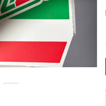
advertisement