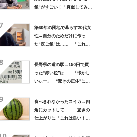
飯”がすごい！「真似してみま
す」「憧れます」
7
築60年の団地で暮らす20代女
性→自分のためだけに作っ
た“夜ご飯”は…… 「これぞ
手料理」「こんな女性になり
8
たい！」
長野県の道の駅→150円で買
った“赤い粒”は……「懐かし
いぃー」 “驚きの正体”に
「実家や近所の庭になってた
9
なー」「昭和の思い出」
食べきれなかったスイカ→四
角にカットして…… 驚きの
仕上がりに「これは良い！」
「やってみます」
10