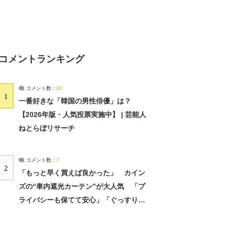
コメントランキング
コメント数：
21
1
一番好きな「韓国の男性俳優」は？
【2026年版・人気投票実施中】 | 芸能人
ねとらぼリサーチ
コメント数：
7
2
「もっと早く買えば良かった」 カイン
ズの“車内遮光カーテン”が大人気 「プ
ライバシーも保てて安心」「ぐっすり眠
れました」（2/2） | ライフ ねとらぼリ