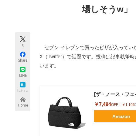
モノづくり技術者専門サイト
エレクトロ
場しそうw」
ちょっと気になるネットの話題
X
セブン-イレブンで買ったピザが入ってい
X（Twitter）で話題です。投稿は記事執筆
Share
います。
LINE
hatena
[ザ・ノース・フェイス]
￥7,494
OFF：
￥1,106
Home
Amazon