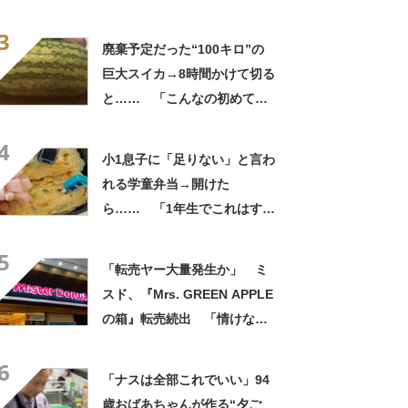
くれなかったんだ」驚きの中
3
身に「バレたか」「えっ食べ
廃棄予定だった“100キロ”の
たい」
巨大スイカ→8時間かけて切る
と…… 「こんなの初めて見
た」まさかの中身が450万再
4
生「すごすぎやろw」
小1息子に「足りない」と言わ
れる学童弁当→開けた
ら…… 「1年生でこれはすご
い」まさかの中身に「大ご馳
5
走」「うちの高校生男子より
「転売ヤー大量発生か」 ミ
多い」
スド、『Mrs. GREEN APPLE
の箱』転売続出 「情けない
と思わないのかな」「呆れる
6
わ」 2500円での出品も
「ナスは全部これでいい」94
歳おばあちゃんが作る“夕ご