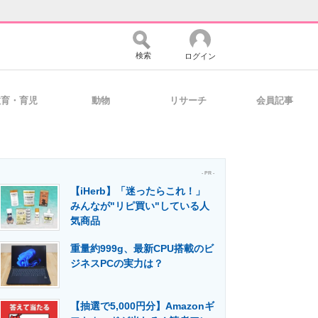
検索
ログイン
教育・育児
動物
リサーチ
会員記事
バイスの未来
好きが集まる 比べて選べる
- PR -
【iHerb】「迷ったらこれ！」
コミュニティ
マーケ×ITの今がよく分かる
みんなが"リピ買い"している人
気商品
重量約999g、最新CPU搭載のビ
・活用を支援
ジネスPCの実力は？
【抽選で5,000円分】Amazonギ