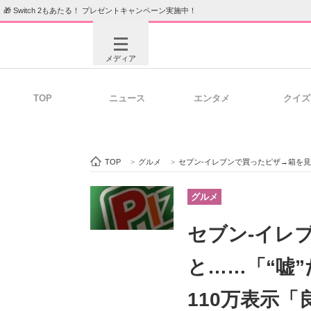
🎁 Switch 2もあたる！ プレゼントキャンペーン実施中！
メディア
TOP
ニュース
エンタメ
クイズ
注目記事を集めた総合ページ
ITの今
TOP
>
グルメ
>
セブン-イレブンで買ったピザ→箱を見ると…
ビジネスと働き方のヒント
AI活用
グルメ
セブン-イレ
ITエンジニア向け専門サイト
企業向けI
と……「“嘘
110万表示