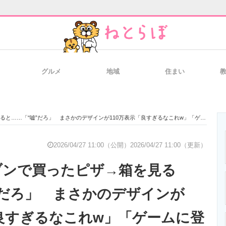
グルメ
地域
住まい
と未来を見通す
スマホと通信の最新トレンド
進化するPCとデ
…「“嘘”だろ」 まさかのデザインが110万表示「良すぎるなこれw」「ゲームに登場しそうw」
のいまが分かる
企業ITのトレンドを詳説
経営リーダーの
2026/04/27 11:00（公開）
2026/04/27 11:00（更新）
ブンで買ったピザ→箱を見る
T製品の総合サイト
IT製品の技術・比較・事例
製造業のIT導入
”だろ」 まさかのデザインが
「良すぎるなこれw」「ゲームに登