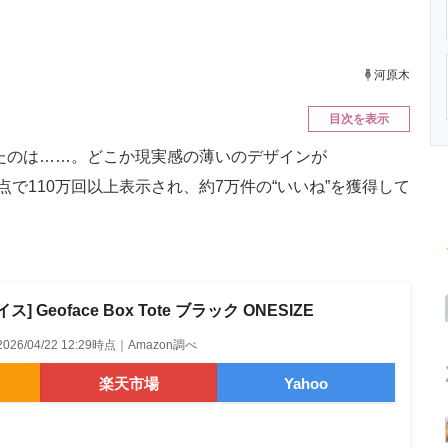
ニクス専門サイト
電子設計の基本と応用
エネルギーの専
河原木
目次を表示
たのは……。どこか現実感の薄いのデザインが
時点で110万回以上表示され、約7万件の“いいね”を獲得して
 Geoface Box Tote ブラック ONESIZE
2026/04/22 12:29時点｜Amazon調べ
楽天市場
Yahoo