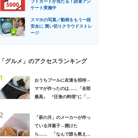
フトカードが当たる！読者アン
門メディア
建設×テクノロジーの最前線
ケート実施中
スマホの写真／動画をもう一段
安全に 買い切りクラウドストレ
ージ
「グルメ」のアクセスランキング
1
おうちプールに友達を招待→
ママが作ったのは……「全部
最高」 “圧巻の料理”に「う
っひょ～！」「勝手におっじ
2
ゃまっしまーーす！」
「萩の月」のメーカーが作っ
ている洋菓子→開けた
ら…… 「なんで誰も教えて