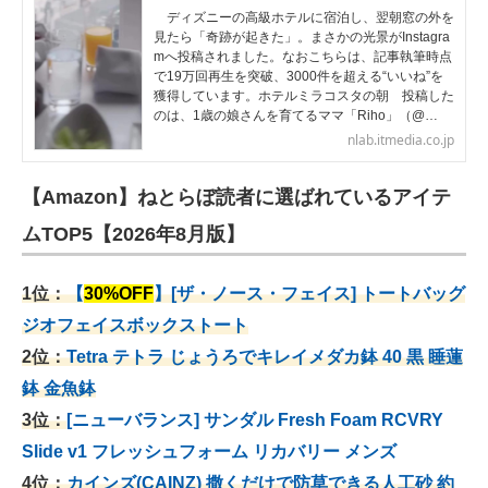
ディズニーの高級ホテルに宿泊し、翌朝窓の外を
見たら「奇跡が起きた」。まさかの光景がInstagra
mへ投稿されました。なおこちらは、記事執筆時点
で19万回再生を突破、3000件を超える“いいね”を
獲得しています。ホテルミラコスタの朝 投稿した
のは、1歳の娘さんを育てるママ「Riho」（@…
nlab.itmedia.co.jp
【Amazon】ねとらぼ読者に選ばれているアイテ
ムTOP5【2026年8月版】
1位：
【
30%OFF
】[ザ・ノース・フェイス] トートバッグ
ジオフェイスボックストート
2位：
Tetra テトラ じょうろでキレイメダカ鉢 40
黒 睡蓮
鉢 金魚鉢
3位：
[ニューバランス] サンダル Fresh Foam RCVRY
Slide v1 フレッシュフォーム リカバリー メンズ
4位：
カインズ(CAINZ) 撒くだけで防草できる人工砂 約