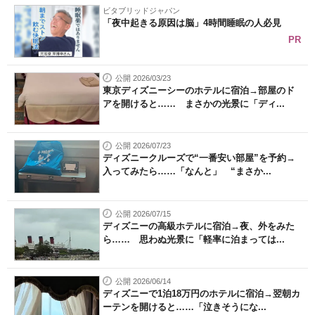
ビタブリッドジャパン
「夜中起きる原因は脳」4時間睡眠の人必見
PR
公開 2026/03/23
東京ディズニーシーのホテルに宿泊→部屋のド
アを開けると…… まさかの光景に「ディ...
公開 2026/07/23
ディズニークルーズで“一番安い部屋”を予約→
入ってみたら……「なんと」 “まさか...
公開 2026/07/15
ディズニーの高級ホテルに宿泊→夜、外をみた
ら…… 思わぬ光景に「軽率に泊まっては...
公開 2026/06/14
ディズニーで1泊18万円のホテルに宿泊→翌朝カ
ーテンを開けると……「泣きそうにな...