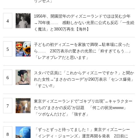
リンセス」
1956年、開園翌年のディズニーランドでほほ笑む少年
4
→70年後…… 感動しかない光景に公式も反応「一生続
く魔法」と3800万再生【海外】
子どもの初ディズニーを家族で満喫→駐車場に戻った
5
ら…… 230万表示の驚きの光景に「粋すぎてもう…」
「レアオブレアだと思います」
スタバで店員に「これからディズニーですか？」と聞か
6
れた女性→“まさかのコーデ”が290万表示「センス爆発」
「すごい!!」
東京ディズニーランドで“ゴキブリ出現”→キャラクター
7
たちの“まさかの反応”が話題 「何この状況wwww」
「ツボなんだけど」「強すぎ」
「ずっとずっと待ってました！」東京ディズニーシー
8
「インディ・ジョーンズ」運営再開を発表 2日前に