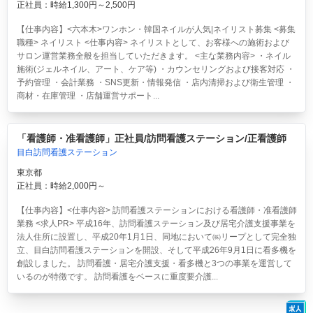
正社員：時給1,300円～2,500円
【仕事内容】<六本木>ワンホン・韓国ネイルが人気|ネイリスト募集 <募集
職種> ネイリスト <仕事内容> ネイリストとして、お客様への施術および
サロン運営業務全般を担当していただきます。 <主な業務内容> ・ネイル
施術(ジェルネイル、アート、ケア等) ・カウンセリングおよび接客対応 ・
予約管理 ・会計業務 ・SNS更新・情報発信 ・店内清掃および衛生管理 ・
商材・在庫管理 ・店舗運営サポート...
「看護師・准看護師」正社員/訪問看護ステーション/正看護師
目白訪問看護ステーション
東京都
正社員：時給2,000円～
【仕事内容】<仕事内容> 訪問看護ステーションにおける看護師・准看護師
業務 <求人PR> 平成16年、訪問看護ステーション及び居宅介護支援事業を
法人住所に設置し、平成20年1月1日、同地において㈱リープとして完全独
立、目白訪問看護ステーションを開設、そして平成26年9月1日に看多機を
創設しました。 訪問看護・居宅介護支援・看多機と3つの事業を運営して
いるのが特徴です。 訪問看護をベースに重度要介護...