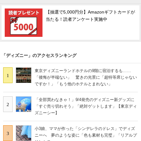
【抽選で5,000円分】Amazonギフトカードが
当たる！読者アンケート実施中
「ディズニー」のアクセスランキング
東京ディズニーランドホテルの9階に宿泊するも……
1
「後悔が半端ない」 驚きの光景に「超特等席じゃない
ですか！」「もう他のホテルとまれない」
「全部買わなきゃ！」9/4発売のディズニー新グッズに
2
「すぐ売り切れそう」「絶対ゲットします」【東京ディ
ズニーシー】
小3娘、ママが作った「シンデレラのドレス」でディズ
3
ニーへ 夢のような姿に「色も素材も完璧」「リアルプ