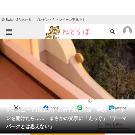
🎁 Switch 2もあたる！ プレゼントキャンペーン実施中！
ねとらぼメニュー
TOP
ニュース
エンタメ
クイズ
グルメ
地域
住まい
教育・育児
動物
リサーチ
ディズニー
2026/05/17 08:30（公開）
X
Share
LINE
hatena
会員記事
ディズニーで1泊35万円のホテルに宿泊→翌朝、カーテ
ンを開けたら…… まさかの光景に「えっぐ」「テーマ
メディア
目次を表示
パークとは思えない」
注目記事を集めた総合ページ