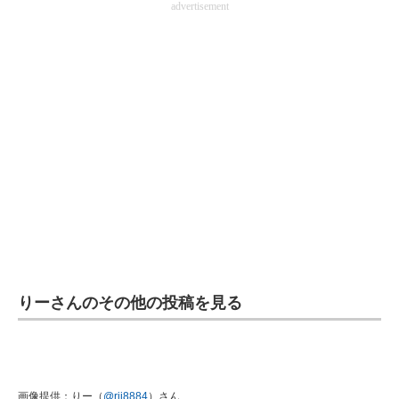
advertisement
りーさんのその他の投稿を見る
画像提供：りー（
@rii8884
）さん