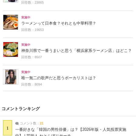
回答数：23865
実施中
ラーメンって日本食？それとも中華料理？
回答数：19653
実施中
神奈川県で一番うまいと思う「横浜家系ラーメン店」はどこ？
回答数：8507
実施中
唯一無二の歌声だと思うボーカリストは？
回答数：8094
コメントランキング
コメント数：
21
1
一番好きな「韓国の男性俳優」は？【2026年版・人気投票実施
中】 | 芸能人 ねとらぼリサーチ