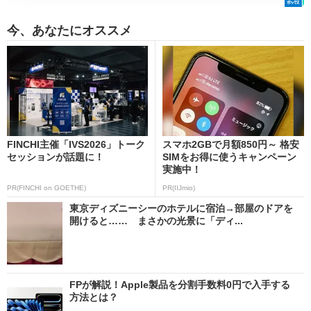
今、あなたにオススメ
FINCHI主催「IVS2026」トーク
スマホ2GBで月額850円～ 格安
セッションが話題に！
SIMをお得に使うキャンペーン
実施中！
PR(FINCHI on GOETHE)
PR(IIJmio)
東京ディズニーシーのホテルに宿泊→部屋のドアを
開けると…… まさかの光景に「ディ...
FPが解説！Apple製品を分割手数料0円で入手する
方法とは？