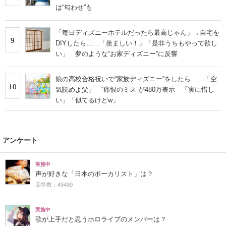
は“匂わせ”も
「毎日ディズニーホテルだったら最高じゃん」→自宅を
9
DIYしたら……「羨ましい！」「是非うちもやって欲し
い」 夢のような“お家ディズニー”に反響
娘の高校合格祝いで“家族ディズニー”をしたら……「空
10
気読めよ父」 “痛恨のミス”が480万表示 「実に惜し
い」「似てるけどw」
アンケート
実施中
声が好きな「日本のボーカリスト」は？
回答数：49490
実施中
歌が上手だと思うホロライブのメンバーは？