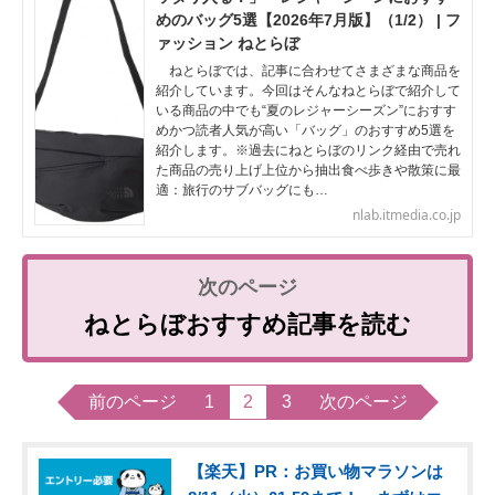
めのバッグ5選【2026年7月版】（1/2） | フ
ァッション ねとらぼ
ねとらぼでは、記事に合わせてさまざまな商品を
紹介しています。今回はそんなねとらぼで紹介して
いる商品の中でも“夏のレジャーシーズン”におすす
めかつ読者人気が高い「バッグ」のおすすめ5選を
紹介します。※過去にねとらぼのリンク経由で売れ
た商品の売り上げ上位から抽出食べ歩きや散策に最
適：旅行のサブバッグにも…
nlab.itmedia.co.jp
ねとらぼおすすめ記事を読む
前のページ
1
2
3
次のページ
【楽天】PR：お買い物マラソンは