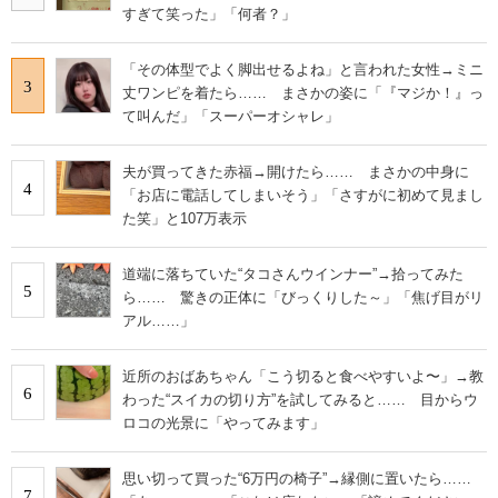
すぎて笑った」「何者？」
「その体型でよく脚出せるよね」と言われた女性→ミニ
3
丈ワンピを着たら…… まさかの姿に「『マジか！』っ
て叫んだ」「スーパーオシャレ」
夫が買ってきた赤福→開けたら…… まさかの中身に
4
「お店に電話してしまいそう」「さすがに初めて見まし
た笑」と107万表示
道端に落ちていた“タコさんウインナー”→拾ってみた
5
ら…… 驚きの正体に「びっくりした～」「焦げ目がリ
アル……」
近所のおばあちゃん「こう切ると食べやすいよ〜」→教
6
わった“スイカの切り方”を試してみると…… 目からウ
ロコの光景に「やってみます」
思い切って買った“6万円の椅子”→縁側に置いたら……
7