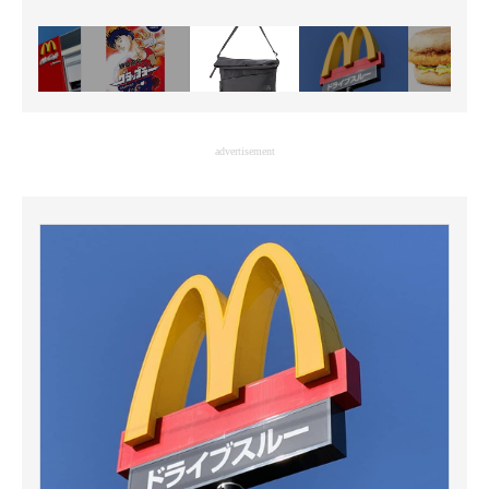
advertisement