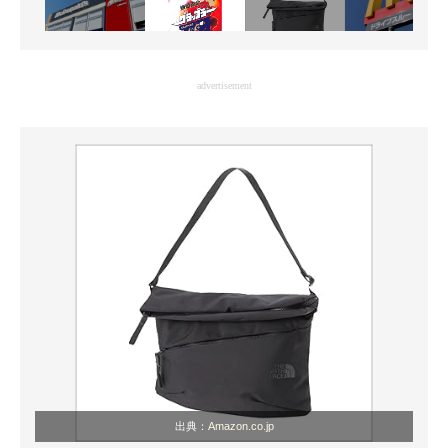
advertisement
出典：
Amazon.co.jp