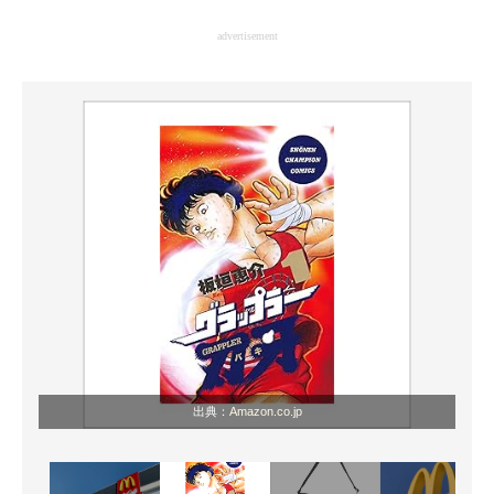
企業向けIT製品の総合サイト
advertisement
IT製品の技術・比較・事例
製造業のIT導入・活用を支援
モノづくり技術者専門サイト
エレクトロニクス専門サイト
電子設計の基本と応用
エネルギーの専門メディア
建設×テクノロジーの最前線
ちょっと気になるネットの話題
出典：
Amazon.co.jp