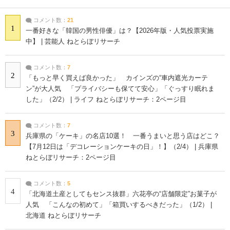
コメント数：
21
1
一番好きな「韓国の男性俳優」は？【2026年版・人気投票実施
中】 | 芸能人 ねとらぼリサーチ
コメント数：
7
2
「もっと早く買えば良かった」 カインズの“車内遮光カーテ
ン”が大人気 「プライバシーも保てて安心」「ぐっすり眠れま
した」（2/2） | ライフ ねとらぼリサーチ：2ページ目
コメント数：
7
3
兵庫県の「ケーキ」の名店10選！ 一番うまいと思う店はどこ？
【7月12日は「デコレーションケーキの日」！】（2/4） | 兵庫県
ねとらぼリサーチ：2ページ目
コメント数：
5
4
「北海道土産としてもセンス抜群」六花亭の“店舗限定”お菓子が
人気 「こんなの初めて」「箱買いするべきだった」（1/2） |
北海道 ねとらぼリサーチ