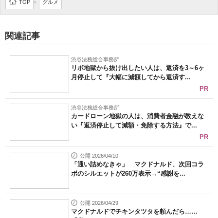
TOP
グルメ
>
関連記事
渋谷法務総合事務所
リボ地獄から抜け出したい人は、返済を3～6ヶ
月停止して『大幅に減額してから返済す...
PR
渋谷法務総合事務所
カードローン地獄の人は、消費者金融が教えな
い『返済停止して減額・免除する方法』で...
PR
公開 2026/04/10
「通い詰めなきゃ」 マクドナルド、次回コラ
ボのシルエットが260万表示→“感謝を...
公開 2026/04/29
マクドナルドでチキンタツタを頼んだら……