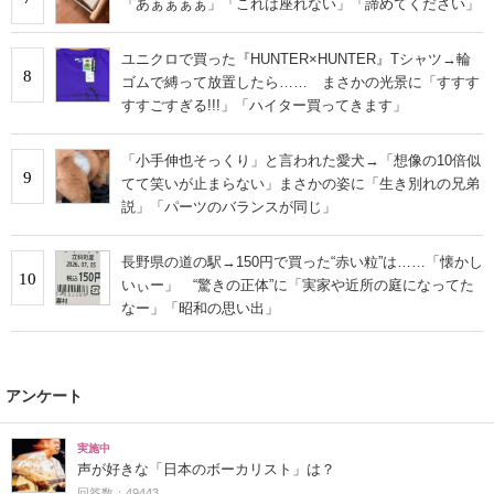
「あぁぁぁぁ」「これは座れない」「諦めてください」
ユニクロで買った『HUNTER×HUNTER』Tシャツ→輪
8
ゴムで縛って放置したら…… まさかの光景に「すすす
すすごすぎる!!!」「ハイター買ってきます」
「小手伸也そっくり」と言われた愛犬→「想像の10倍似
9
てて笑いが止まらない」まさかの姿に「生き別れの兄弟
説」「パーツのバランスが同じ」
長野県の道の駅→150円で買った“赤い粒”は……「懐かし
10
いぃー」 “驚きの正体”に「実家や近所の庭になってた
なー」「昭和の思い出」
アンケート
実施中
声が好きな「日本のボーカリスト」は？
回答数：49443