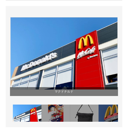
ITの今と未来を見通す
スマホと通信の最新トレンド
進化するPCとデバイスの未来
好きが集まる 比べて選べる
ビジネスと働き方のヒント
AI活用のいまが分かる
企業ITのトレンドを詳説
マクドナルド
経営リーダーのコミュニティ
マーケ×ITの今がよく分かる
ITエンジニア向け専門サイト