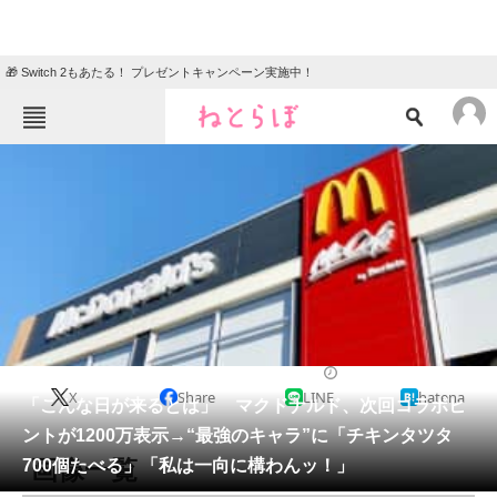
🎁 Switch 2もあたる！ プレゼントキャンペーン実施中！
ねとらぼメニュー
TOP
ニュース
エンタメ
クイズ
グルメ
地域
住まい
教育・育児
動物
リサーチ
グルメ
2026/04/17 10:03（公開）
X
Share
LINE
hatena
会員記事
「こんな日が来るとは」 マクドナルド、次回コラボヒ
ントが1200万表示→“最強のキャラ”に「チキンタツタ
メディア
画像一覧
700個たべる」「私は一向に構わんッ！」
注目記事を集めた総合ページ