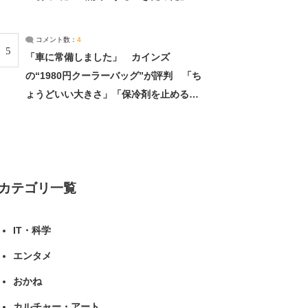
（1/2） | 北海道 ねとらぼリサーチ
コメント数：
4
5
「車に常備しました」 カインズ
の“1980円クーラーバッグ”が評判 「ち
ょうどいい大きさ」「保冷剤を止めるベ
ルトが良い」（1/5） | ライフ ねとらぼ
リサーチ
カテゴリ一覧
IT・科学
エンタメ
おかね
カルチャー・アート