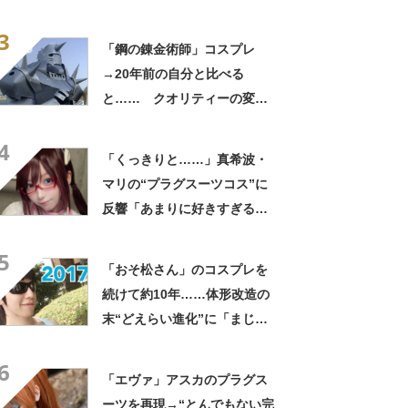
がいっぱいある」「本当に恐
3
怖…」【海外】
「鋼の錬金術師」コスプレ
→20年前の自分と比べる
と…… クオリティーの変化
に反響「これは真理の扉見て
4
ますね」「どっちも大好
「くっきりと……」真希波・
き！」
マリの“プラグスーツコス”に
反響「あまりに好きすぎる」
「とても良い」【エヴァンゲ
5
リオン】
「おそ松さん」のコスプレを
続けて約10年……体形改造の
末“どえらい進化”に「まじか
っこいい」「実写版のカラ松
6
すぎる」
「エヴァ」アスカのプラグス
ーツを再現→“とんでもない完