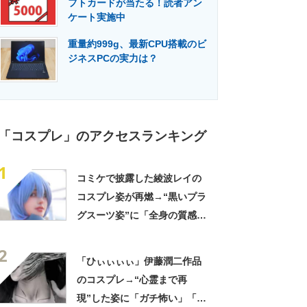
フトカードが当たる！読者アン
門メディア
建設×テクノロジーの最前線
ケート実施中
重量約999g、最新CPU搭載のビ
ジネスPCの実力は？
「コスプレ」のアクセスランキング
1
コミケで披露した綾波レイの
コスプレ姿が再燃→“黒いプラ
グスーツ姿”に「全身の質感
が……」「ラインが本当にキ
2
レイ」
「ひぃぃぃぃ」伊藤潤二作品
のコスプレ→“心霊まで再
現”した姿に「ガチ怖い」「頭