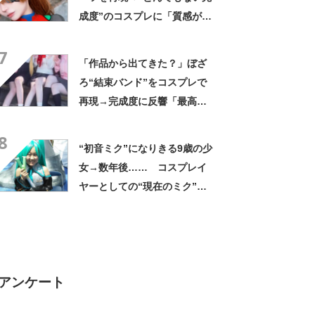
成度”のコスプレに「質感が本
物すぎる」「ぴっっったりフ
7
ィット」
「作品から出てきた？」ぼざ
ろ“結束バンド”をコスプレで
再現→完成度に反響「最高に
てえてえ」「全員可愛い」
8
“初音ミク”になりきる9歳の少
女→数年後…… コスプレイ
ヤーとしての“現在のミク”に
驚きの声「そんな小さい時か
ら」「いい写真」
アンケート