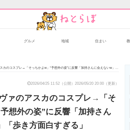
グルメ
地域
住まい
と未来を見通す
スマホと通信の最新トレンド
進化するPCとデ
のコスプレ→「そっちかよw」“予想外の姿”に反響「加持さんに会えないw」「歩き方面白すぎる」
のいまが分かる
企業ITのトレンドを詳説
経営リーダーの
2026/04/25 11:52（公開）
2026/05/20 20:00（更新）
ヴァのアスカのコスプレ→「そ
T製品の総合サイト
IT製品の技術・比較・事例
製造業のIT導入
“予想外の姿”に反響「加持さん
」「歩き方面白すぎる」