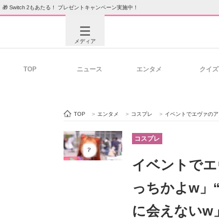
🎁 Switch 2もあたる！ プレゼントキャンペーン実施中！
メディア
TOP
ニュース
エンタメ
クイズ
注目記事を集めた総合ページ
ITの今
TOP
>
エンタメ
>
コスプレ
>
イベントでエヴァのアスカ
ビジネスと働き方のヒント
AI活用
コスプレ
イベントでエ
ITエンジニア向け専門サイト
企業向けI
っちかよw」
に会えないw