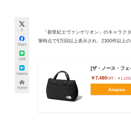
モノづくり技術者専門サイト
エレクトロ
X
「新世紀エヴァンゲリオン」のキャラク
ちょっと気になるネットの話題
筆時点で5万回以上表示され、2300件以上の
Share
LINE
[ザ・ノース・フェイス]
hatena
￥7,480
OFF：
￥1,120
Home
Amazon