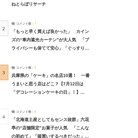
ねとらぼリサーチ
コメント数：
7
2
「もっと早く買えば良かった」 カイン
ズの“車内遮光カーテン”が大人気 「プ
ライバシーも保てて安心」「ぐっすり眠
れました」（2/2） | ライフ ねとらぼリ
サーチ：2ページ目
コメント数：
7
3
兵庫県の「ケーキ」の名店10選！ 一番
うまいと思う店はどこ？【7月12日は
「デコレーションケーキの日」！】
（2/4） | 兵庫県 ねとらぼリサーチ：2ペ
ージ目
コメント数：
5
4
「北海道土産としてもセンス抜群」六花
亭の“店舗限定”お菓子が人気 「こんな
の初めて」「箱買いするべきだった」