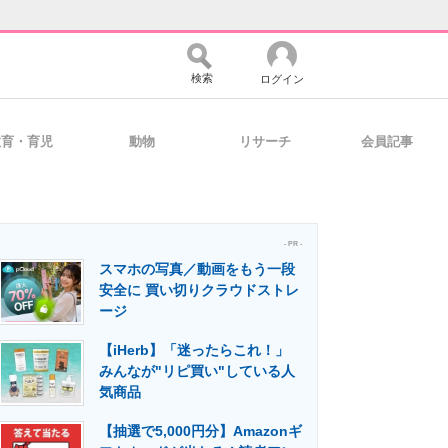
検索
ログイン
教育・育児
動物
リサーチ
会員記事
バイスの未来
好きが集まる 比べて選べる
- PR -
スマホの写真／動画をもう一段
コミュニティ
マーケ×ITの今がよく分かる
安全に 買い切りクラウドストレ
ージ
【iHerb】「迷ったらこれ！」
・活用を支援
みんなが"リピ買い"している人
気商品
【抽選で5,000円分】Amazonギ