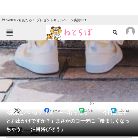
🎁 Switch 2もあたる！ プレゼントキャンペーン実施中！
ねとらぼメニュー
TOP
ニュース
エンタメ
クイズ
グルメ
地域
住まい
教育・育児
動物
リサーチ
ディズニー
2026/05/09 19:15（公開）
X
Share
LINE
hatena
会員記事
3歳娘とパパがディズニーへ行ったら……「今日は王子
とお出かけですか？」まさかのコーデに「羨ましくなっ
メディア
画像一覧
ちゃう」「注目浴びそう」
注目記事を集めた総合ページ