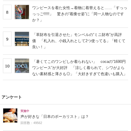
ワンピースを着た女性→着物に着替えると……「すっっ
8
っっご!!!!!」 驚きの“着痩せ姿”に「同一人物なのです
か？」
「革財布を引退させた」モンベルの“ミニ財布”が高評
9
価 「札入れ、小銭入れとして2つ使ってる」「軽くて
良い！」
「暑くてこのワンピしか着られない」 cocaの“1690円
10
ワンピース”が大好評 「涼しく着られて、シワがよら
ない素材感と薄さも◎」「大好きすぎて色違いも購入」
アンケート
実施中
声が好きな「日本のボーカリスト」は？
回答数：49562