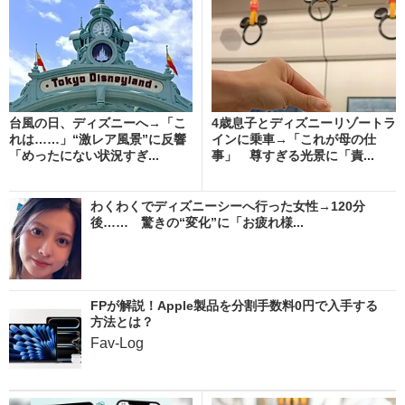
台風の日、ディズニーへ→「こ
4歳息子とディズニーリゾートラ
れは……」“激レア風景”に反響
インに乗車→「これが母の仕
「めったにない状況すぎ...
事」 尊すぎる光景に「責...
わくわくでディズニーシーへ行った女性→120分
後…… 驚きの“変化”に「お疲れ様...
FPが解説！Apple製品を分割手数料0円で入手する
方法とは？
Fav-Log