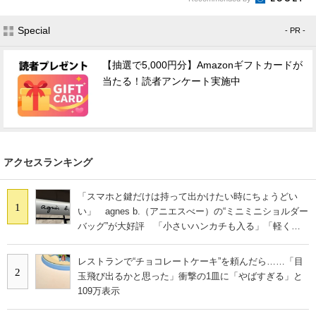
Special
- PR -
【抽選で5,000円分】Amazonギフトカードが
当たる！読者アンケート実施中
アクセスランキング
「スマホと鍵だけは持って出かけたい時にちょうどい
1
い」 agnes b.（アニエスべー）の“ミニミニショルダー
バッグ”が大好評 「小さいハンカチも入る」「軽くて
旅行でも活躍します
レストランで“チョコレートケーキ”を頼んだら……「目
2
玉飛び出るかと思った」衝撃の1皿に「やばすぎる」と
109万表示