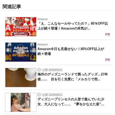
関連記事
Amazon
「え、こんなセールやってたの？」80％OFF以
上が続々登場！Amazonの本気が...
PR
Amazon
Amazon今日も見逃せない！80%OFF以上が
続々登場
PR
公開 2026/03/21
海外のディズニーランドで買ったグッズ→27年
後…… 目を引く光景に「メルカリで売...
公開 2025/09/21
ディズニープリンセスの人形で遊んでいた少
女、大人になって…… “夢をかなえた姿”...