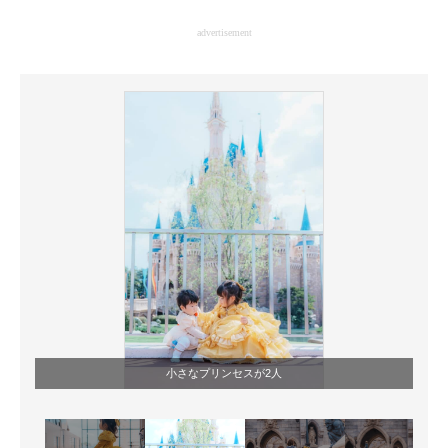
企業向けIT製品の総合サイト
advertisement
IT製品の技術・比較・事例
製造業のIT導入・活用を支援
モノづくり技術者専門サイト
エレクトロニクス専門サイト
電子設計の基本と応用
エネルギーの専門メディア
建設×テクノロジーの最前線
ちょっと気になるネットの話題
小さなプリンセスが2人