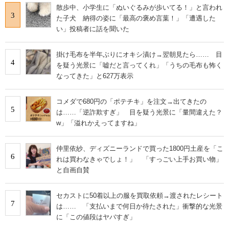
散歩中、小学生に「ぬいぐるみが歩いてる！」と言われ
3
た子犬 納得の姿に「最高の褒め言葉！」「遭遇した
い」投稿者に話を聞いた
掛け毛布を半年ぶりにオキシ漬け→翌朝見たら…… 目
4
を疑う光景に「嘘だと言ってくれ」「うちの毛布も怖く
なってきた」と627万表示
コメダで680円の「ポテチキ」を注文→出てきたの
5
は……「逆詐欺すぎ」 目を疑う光景に「量間違えた？
w」「溢れかえってますね」
仲里依紗、ディズニーランドで買った1800円土産を「こ
6
れは買わなきゃでしょ！」 「すっごい上手お買い物」
と自画自賛
セカストに50着以上の服を買取依頼→渡されたレシート
7
は…… 「支払いまで何日か待たされた」衝撃的な光景
に「この値段はヤバすぎ」