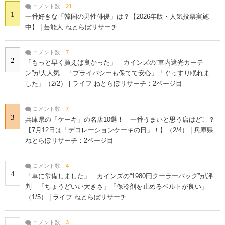
コメント数：
21
1
一番好きな「韓国の男性俳優」は？【2026年版・人気投票実施
中】 | 芸能人 ねとらぼリサーチ
コメント数：
7
2
「もっと早く買えば良かった」 カインズの“車内遮光カーテ
ン”が大人気 「プライバシーも保てて安心」「ぐっすり眠れま
した」（2/2） | ライフ ねとらぼリサーチ：2ページ目
コメント数：
7
3
兵庫県の「ケーキ」の名店10選！ 一番うまいと思う店はどこ？
【7月12日は「デコレーションケーキの日」！】（2/4） | 兵庫県
ねとらぼリサーチ：2ページ目
コメント数：
4
4
「車に常備しました」 カインズの“1980円クーラーバッグ”が評
判 「ちょうどいい大きさ」「保冷剤を止めるベルトが良い」
（1/5） | ライフ ねとらぼリサーチ
コメント数：
3