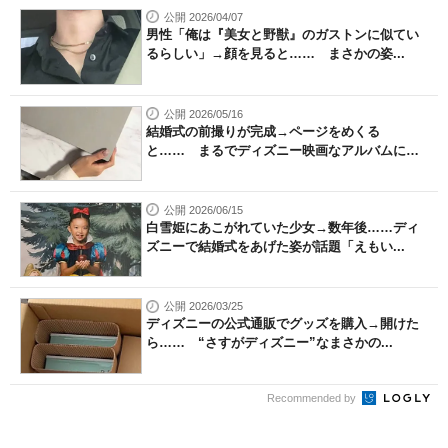
公開 2026/04/07
男性「俺は『美女と野獣』のガストンに似てい
るらしい」→顔を見ると…… まさかの姿...
公開 2026/05/16
結婚式の前撮りが完成→ページをめくる
と…… まるでディズニー映画なアルバムに
「本...
公開 2026/06/15
白雪姫にあこがれていた少女→数年後……ディ
ズニーで結婚式をあげた姿が話題「えもい...
公開 2026/03/25
ディズニーの公式通販でグッズを購入→開けた
ら…… “さすがディズニー”なまさかの...
Recommended by