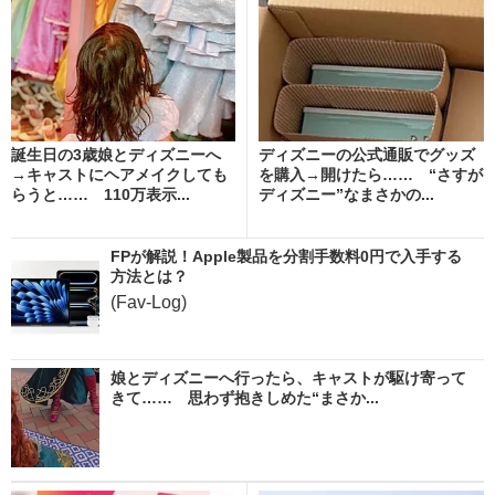
誕生日の3歳娘とディズニーへ
ディズニーの公式通販でグッズ
→キャストにヘアメイクしても
を購入→開けたら…… “さすが
らうと…… 110万表示...
ディズニー”なまさかの...
FPが解説！Apple製品を分割手数料0円で入手する
方法とは？
(Fav-Log)
娘とディズニーへ行ったら、キャストが駆け寄って
きて…… 思わず抱きしめた“まさか...