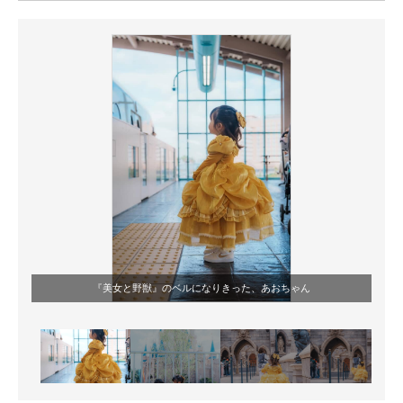
ITの今と未来を見通す
スマホと通信の最新トレンド
進化するPCとデバイスの未来
好きが集まる 比べて選べる
ビジネスと働き方のヒント
AI活用のいまが分かる
企業ITのトレンドを詳説
『美女と野獣』のベルになりきった、あおちゃん
経営リーダーのコミュニティ
マーケ×ITの今がよく分かる
ITエンジニア向け専門サイト