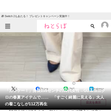
🎁 Switch 2もあたる！ プレゼントキャンペーン実施中！
ねとらぼメニュー
TOP
ニュース
エンタメ
クイズ
グルメ
地域
住まい
教育・育児
動物
リサーチ
女性
2026/04/26 08:30（公開）
X
Share
LINE
hatena
会員記事
「カッケー！」身長155センチの50代女性→GU＆ユニク
ロの春夏アイテムで…… 「すごく綺麗に見える」大人
メディア
目次を表示
の着こなしが112万再生
注目記事を集めた総合ページ