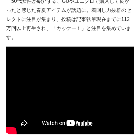
50代女性が紹介する、GUやユニクロで購入して良か
ったと感じた春夏アイテムが話題に。着回し力抜群のセ
ITの今と未来を見通す
レクトに注目が集まり、投稿は記事執筆現在までに112
スマホと通信の最新トレンド
万回以上再生され、「カッケー！」と注目を集めていま
す。
進化するPCとデバイスの未来
好きが集まる 比べて選べる
ビジネスと働き方のヒント
AI活用のいまが分かる
企業ITのトレンドを詳説
経営リーダーのコミュニティ
マーケ×ITの今がよく分かる
ITエンジニア向け専門サイト