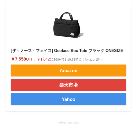
企業向けIT製品の総合サイト
IT製品の技術・比較・事例
製造業のIT導入・活用を支援
モノづくり技術者専門サイト
[ザ・ノース・フェイス] Geoface Box Tote ブラック ONESIZE
￥7,558
OFF：
￥1,042
エレクトロニクス専門サイト
2026/04/21 10:31時点｜Amazon調べ
Amazon
電子設計の基本と応用
楽天市場
エネルギーの専門メディア
Yahoo
建設×テクノロジーの最前線
ちょっと気になるネットの話題
advertisement