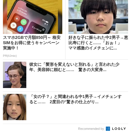
スマホ2GBで月額850円～ 格安
好きな子に振られた中2男子→恵
SIMをお得に使うキャンペーン
比寿に行くと……「おぉ！」
実施中！
ママ感激のイメチェンに...
PR(IIJmio)
彼女に「髪形を変えないと別れる」と言われた少
年、美容師に頼むと…… 驚きの大変身...
「女の子？」と間違われる中1男子→イメチェンす
ると…… 2度目の“驚きの仕上がり...
Recommended by