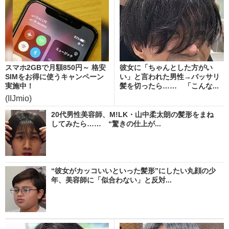
スマホ2GBで月額850円～ 格安
彼女に「ちゃんとした方がい
SIMをお得に使うキャンペーン
い」と言われた男性→バッサリ
実施中！
髪を切ったら…… 「こんな...
(IIJmio)
20代男性美容師、M!LK・山中柔太朗の髪形をまね
してみたら…… “驚きの仕上が...
“彼女がカッコいいといった髪形”にしたい丸顔の少
年、美容師に「似合わない」と反対...