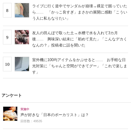
ライブに行く道中でサンダルが崩壊→裸足で困っていた
8
ら…… 「かっこ良すぎ」まさかの展開に感動「こうい
う人に私もなりたい」
友人の田んぼで取った土→水槽で水を入れて3カ月
9
後…… 興味深い結末に「初めて見た」「こんなデカく
なんの？」投稿者に話を聞いた
室外機に100均アイテムをかぶせると…… お手軽な日
10
光対策に「ちゃんと空間ができてグー」「これで楽しま
す」
アンケート
実施中
声が好きな「日本のボーカリスト」は？
回答数：49535