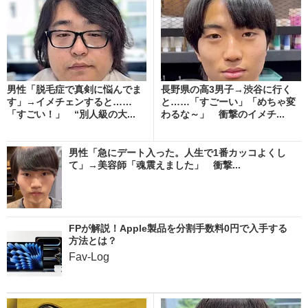
男性「脱毛症で真剣に悩んでま
長野県の高3男子→渋谷に行く
す」→イメチェンすると……
と……「すごーい」「めちゃ変
「すごい！」 “別人級の大...
わるな～」 衝撃のイメチ...
男性「急にデート入った。人生で1番カッコよくし
て」→美容師「魂震えました」 衝撃...
FPが解説！Apple製品を分割手数料0円で入手する
方法とは？
Fav-Log