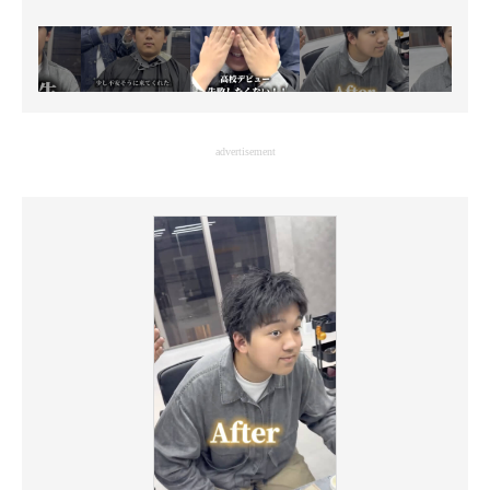
advertisement