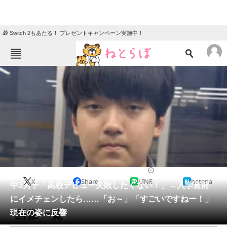
🎁 Switch 2もあたる！ プレゼントキャンペーン実施中！
ねとらぼメニュー
TOP
ニュース
エンタメ
クイズ
グルメ
地域
住まい
教育・育児
動物
リサーチ
美容
2026/05/24 19:00（公開）
X
Share
LINE
hatena
会員記事
中3男子「高校デビュー失敗したくない！」→入学直前
にイメチェンしたら……「お～」「すごいですねー！」
メディア
画像一覧
現在の姿に反響
注目記事を集めた総合ページ