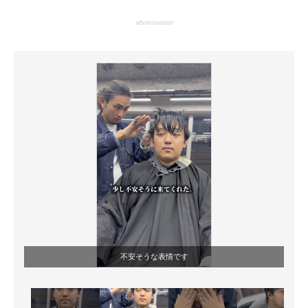
企業向けIT製品の総合サイト
advertisement
IT製品の技術・比較・事例
製造業のIT導入・活用を支援
モノづくり技術者専門サイト
エレクトロニクス専門サイト
電子設計の基本と応用
エネルギーの専門メディア
建設×テクノロジーの最前線
ちょっと気になるネットの話題
不安そうな表情です