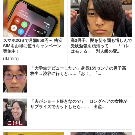
スマホ2GBで月額850円～ 格安
高3男子、髪を切る間も惜しんで
SIMをお得に使うキャンペーン
受験勉強を頑張って……「コレ
実施中！
はモテる」 別人級の変...
(IIJmio)
「大学生デビューしたい」身長155センチの男子高
校生→渋谷に行くと……「お！」「...
「夫がショート好きなので」 ロングヘアの女性が
サプライズでカットしたら…… 出産...