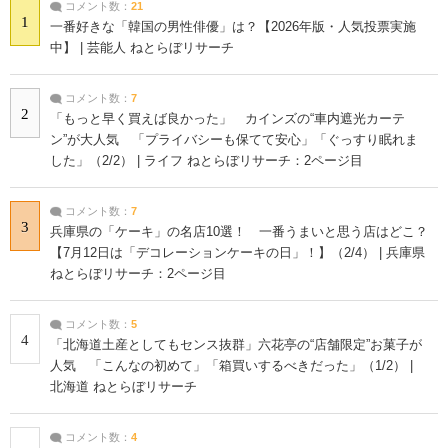
コメント数：
21
1
一番好きな「韓国の男性俳優」は？【2026年版・人気投票実施
中】 | 芸能人 ねとらぼリサーチ
コメント数：
7
2
「もっと早く買えば良かった」 カインズの“車内遮光カーテ
ン”が大人気 「プライバシーも保てて安心」「ぐっすり眠れま
した」（2/2） | ライフ ねとらぼリサーチ：2ページ目
コメント数：
7
3
兵庫県の「ケーキ」の名店10選！ 一番うまいと思う店はどこ？
【7月12日は「デコレーションケーキの日」！】（2/4） | 兵庫県
ねとらぼリサーチ：2ページ目
コメント数：
5
4
「北海道土産としてもセンス抜群」六花亭の“店舗限定”お菓子が
人気 「こんなの初めて」「箱買いするべきだった」（1/2） |
北海道 ねとらぼリサーチ
コメント数：
4