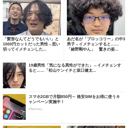
「髪形なんてどうでもいい」と
あだ名が「ブロッコリー」の中3
1000円カットだった男性→思い
男子→イメチェンすると……
切ってイメチェンした...
「綾野剛やん」 驚きの姿...
19歳男性「気になる異性ができた」→イメチェンす
ると……「松山ケンイチと坂口健太...
スマホ2GBで月額850円～ 格安SIMをお得に使うキ
ャンペーン実施中！
PR(IIJmio)