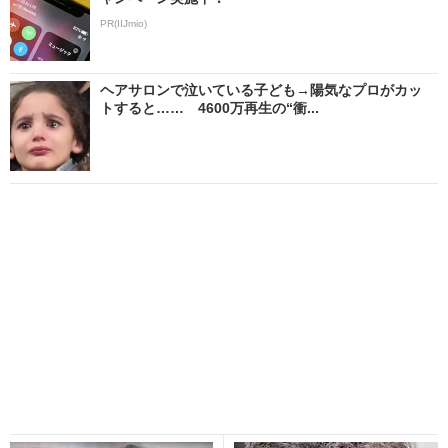
PR(IIJmio)
ヘアサロンで泣いている子ども→陽気なプロがカッ
トすると…… 4600万再生の“衝...