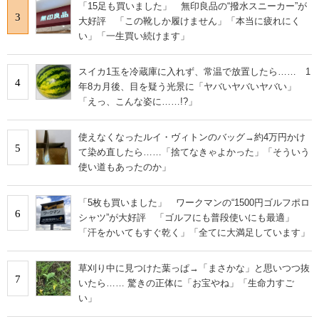
「15足も買いました」 無印良品の“撥水スニーカー”が
3
大好評 「この靴しか履けません」「本当に疲れにく
い」「一生買い続けます」
スイカ1玉を冷蔵庫に入れず、常温で放置したら…… 1
4
年8カ月後、目を疑う光景に「ヤバいヤバいヤバい」
「えっ、こんな姿に……!?」
使えなくなったルイ・ヴィトンのバッグ→約4万円かけ
5
て染め直したら……「捨てなきゃよかった」「そういう
使い道もあったのか」
「5枚も買いました」 ワークマンの“1500円ゴルフポロ
6
シャツ”が大好評 「ゴルフにも普段使いにも最適」
「汗をかいてもすぐ乾く」「全てに大満足しています」
草刈り中に見つけた葉っぱ→「まさかな」と思いつつ抜
7
いたら…… 驚きの正体に「お宝やね」「生命力すご
い」