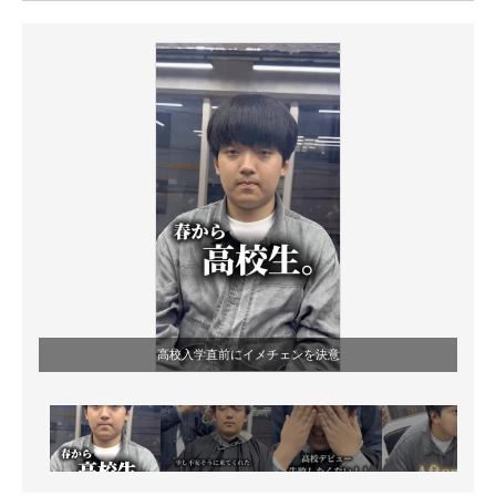
ITの今と未来を見通す
スマホと通信の最新トレンド
進化するPCとデバイスの未来
好きが集まる 比べて選べる
ビジネスと働き方のヒント
AI活用のいまが分かる
企業ITのトレンドを詳説
高校入学直前にイメチェンを決意
経営リーダーのコミュニティ
マーケ×ITの今がよく分かる
ITエンジニア向け専門サイト