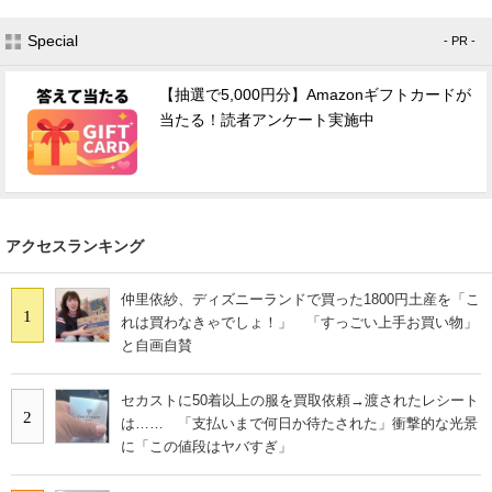
Special
- PR -
【抽選で5,000円分】Amazonギフトカードが
当たる！読者アンケート実施中
アクセスランキング
仲里依紗、ディズニーランドで買った1800円土産を「こ
1
れは買わなきゃでしょ！」 「すっごい上手お買い物」
と自画自賛
セカストに50着以上の服を買取依頼→渡されたレシート
2
は…… 「支払いまで何日か待たされた」衝撃的な光景
に「この値段はヤバすぎ」