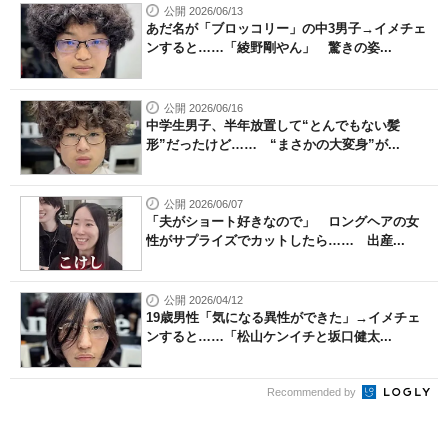
公開 2026/06/13
あだ名が「ブロッコリー」の中3男子→イメチェ
ンすると……「綾野剛やん」 驚きの姿...
公開 2026/06/16
中学生男子、半年放置して“とんでもない髪
形”だったけど…… “まさかの大変身”が...
公開 2026/06/07
「夫がショート好きなので」 ロングヘアの女
性がサプライズでカットしたら…… 出産...
公開 2026/04/12
19歳男性「気になる異性ができた」→イメチェ
ンすると……「松山ケンイチと坂口健太...
Recommended by