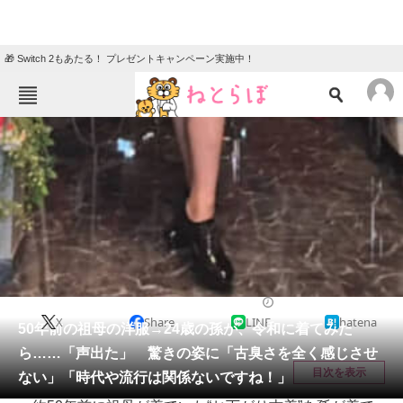
🎁 Switch 2もあたる！ プレゼントキャンペーン実施中！
ねとらぼメニュー
TOP
ニュース
エンタメ
クイズ
グルメ
地域
住まい
教育・育児
動物
リサーチ
女性
2026/04/25 09:30（公開）
X
Share
LINE
hatena
会員記事
50年前の祖母の洋服→24歳の孫が、令和に着てみた
ら……「声出た」 驚きの姿に「古臭さを全く感じさせ
メディア
目次を表示
ない」「時代や流行は関係ないですね！」
注目記事を集めた総合ページ