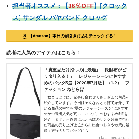
担当者オススメ：
【
36％OFF
】
[クロック
ス] サンダル バヤバンド クロッグ
【Amazon】本日の割引き商品をチェックする！
読者に人気のアイテムはこちら！
「貴重品だけ持つのに最適」「長財布がピ
ッタリ入る！」 レジャーシーンにおすす
めのバッグ5選【2026年7月版】（1/2） | フ
ァッション ねとらぼ
ねとらぼでは、記事に合わせてさまざまな商品を
紹介しています。今回はそんなねとらぼで紹介して
いる商品の中でも“夏のレジャーシーズン”におすす
めかつ読者人気が高い「バッグ」のおすすめ5選を
紹介します。※過去にねとらぼのリンク経由で売れ
た商品の売り上げ上位から抽出食べ歩きや散策に最
適：旅行のサブバッグにも…
nlab.itmedia.co.jp