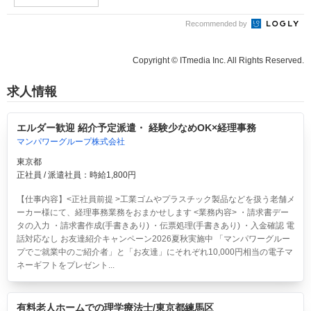
Recommended by
Copyright © ITmedia Inc. All Rights Reserved.
求人情報
エルダー歓迎 紹介予定派遣・ 経験少なめOK×経理事務
マンパワーグループ株式会社
東京都
正社員 / 派遣社員：時給1,800円
【仕事内容】<正社員前提 >工業ゴムやプラスチック製品などを扱う老舗メ
ーカー様にて、経理事務業務をおまかせします <業務内容> ・請求書デー
タの入力 ・請求書作成(手書きあり) ・伝票処理(手書きあり) ・入金確認 電
話対応なし お友達紹介キャンペーン2026夏秋実施中 「マンパワーグルー
プでご就業中のご紹介者」と「お友達」にそれぞれ10,000円相当の電子マ
ネーギフトをプレゼント...
有料老人ホームでの理学療法士/東京都練馬区