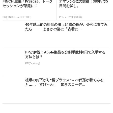
FINCHI主催「IVS2026」トーク
アマゾン1位の実績！380円で5
セッションが話題に！
日間お試し。
PR(FINCHI on GOETHE)
PR(ハーブ健康本舗)
40年以上前の祖母の服→24歳の孫が、令和に着てみ
たら…… まさかの姿に「古着に...
FPが解説！Apple製品を分割手数料0円で入手する
方法とは？
PR(Fav-Log)
祖母のお下がり“柄ブラウス”→20代孫が着てみる
と……「すげ～わ」 驚きのコーデ...