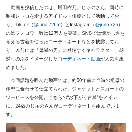
動画を投稿したのは、増田樹乃／じゅのさん。同時に
昭和レトロを愛するアイドル・俳優として活動してお
り、TikTok（
@juno.726m
）とInstagram（
@juno.726
）
の総フォロワー数は12万人を突破。SNSでは懐かしさを
覚える古着を使ったコーディネートなどを披露してお
り、以前には『鬼滅の刃』に登場するキャラクター、胡
蝶しのぶをイメージした
コーディネート動画
が人気を集
めました。
今回話題を呼んだ動画では、約50年前に当時の祖母の
体型に合わせて仕立てられた、ジャケットとスカートの
ツーピースを公開。こちらの“お下がり古着”をメイン
に、24歳のじゅのさんがコーディネートを組んでいま
す。