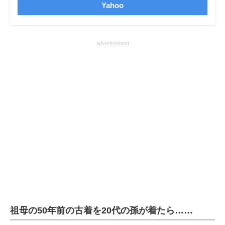
Yahoo
企業向けIT製品の総合サイト
IT製品の技術・比較・事例
advertisement
製造業のIT導入・活用を支援
モノづくり技術者専門サイト
エレクトロニクス専門サイト
電子設計の基本と応用
エネルギーの専門メディア
建設×テクノロジーの最前線
ちょっと気になるネットの話題
祖母の50年前の古着を20代の孫が着たら……