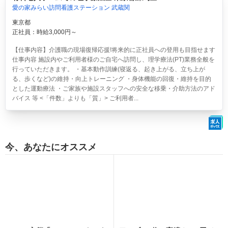
愛の家みらい訪問看護ステーション 武蔵関
東京都
正社員：時給3,000円～
【仕事内容】介護職の現場復帰応援!将来的に正社員への登用も目指せます
仕事内容 施設内やご利用者様のご自宅へ訪問し、理学療法(PT)業務全般を
行っていただきます。 ・基本動作訓練(寝返る、起き上がる、立ち上が
る、歩くなど)の維持・向上トレーニング ・身体機能の回復・維持を目的
とした運動療法 ・ご家族や施設スタッフへの安全な移乗・介助方法のアド
バイス 等 <「件数」よりも「質」> ご利用者...
今、あなたにオススメ