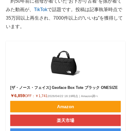
約50年前に祖母が着ていた“お下がり古着”を孫が着て
みた動画が、
TikTok
で話題です。投稿は記事執筆時点で
ITの今と未来を見通す
35万回以上再生され、7000件以上の“いいね”を獲得して
スマホと通信の最新トレンド
います。
進化するPCとデバイスの未来
好きが集まる 比べて選べる
ビジネスと働き方のヒント
AI活用のいまが分かる
[ザ・ノース・フェイス] Geoface Box Tote ブラック ONESIZE
企業ITのトレンドを詳説
￥6,859
OFF：
￥1,741
2026/04/22 16:19時点｜Amazon調べ
経営リーダーのコミュニティ
Amazon
マーケ×ITの今がよく分かる
楽天市場
ITエンジニア向け専門サイト