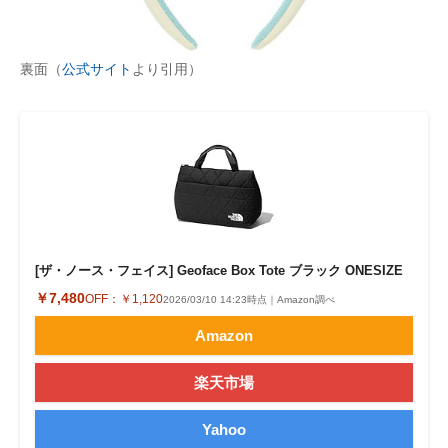
企業向けIT製品の総合サイト
IT製品の技術・比較・事例
裏面（
公式サイト
より引用）
製造業のIT導入・活用を支援
モノづくり技術者専門サイト
エレクトロニクス専門サイト
電子設計の基本と応用
[ザ・ノース・フェイス] Geoface Box Tote ブラック ONESIZE
エネルギーの専門メディア
￥7,480
OFF：
￥1,120
2026/03/10 14:23時点｜Amazon調べ
建設×テクノロジーの最前線
Amazon
ちょっと気になるネットの話題
楽天市場
Yahoo