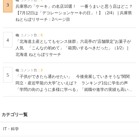
3
兵庫県の「ケーキ」の名店10選！ 一番うまいと思う店はどこ？
【7月12日は「デコレーションケーキの日」！】（2/4） | 兵庫県
ねとらぼリサーチ：2ページ目
コメント数：
5
4
「北海道土産としてもセンス抜群」六花亭の“店舗限定”お菓子が
人気 「こんなの初めて」「箱買いするべきだった」（1/2） |
北海道 ねとらぼリサーチ
コメント数：
3
5
「子供ができたら通わせたい」 今後発展していきそうな“関関
同立・産近甲龍の大学”といえば？ ランキング1位に学生の声
「学問の街のように多様に学べる」「就職や進学の実績も高い」
| 大学 ねとらぼリサーチ
カテゴリ一覧
IT・科学