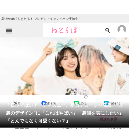
🎁 Switch 2もあたる！ プレゼントキャンペーン実施中！
ねとらぼメニュー
TOP
ニュース
エンタメ
クイズ
グルメ
地域
住まい
教育・育児
動物
リサーチ
ディズニー
2026/04/20 22:11（公開）
X
Share
LINE
hatena
会員記事
「日本ではレア」ディズニー、新カチューシャ発表→“耳
裏のデザイン”に「これはやばい」「裏側を表にしたい」
メディア
目次を表示
「とんでもなく可愛くない？」
注目記事を集めた総合ページ