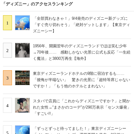
「ディズニー」のアクセスランキング
「全部買わなきゃ！」9/4発売のディズニー新グッズに
1
「すぐ売り切れそう」「絶対ゲットします」【東京ディ
ズニーシー】
1956年、開園翌年のディズニーランドでほほ笑む少年
2
→70年後…… 感動しかない光景に公式も反応「一生続
く魔法」と3800万再生【海外】
東京ディズニーランドホテルの9階に宿泊するも……
3
「後悔が半端ない」 驚きの光景に「超特等席じゃない
ですか！」「もう他のホテルとまれない」
スタバで店員に「これからディズニーですか？」と聞か
4
れた女性→“まさかのコーデ”が290万表示「センス爆発」
「すごい!!」
「ずっとずっと待ってました！」東京ディズニーシー
5