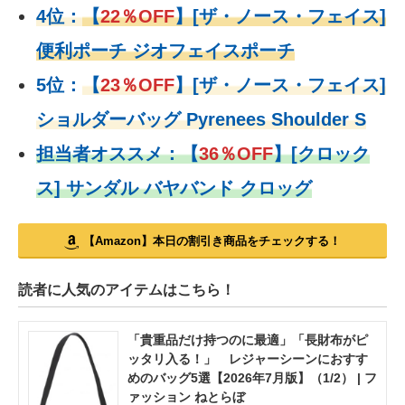
4位：
【
22％OFF
】
[ザ・ノース・フェイス]
便利ポーチ ジオフェイスポーチ
5位：
【
23％OFF
】
[ザ・ノース・フェイス]
ショルダーバッグ Pyrenees Shoulder S
担当者オススメ：
【
36％OFF
】
[クロック
ス] サンダル バヤバンド クロッグ
【Amazon】本日の割引き商品をチェックする！
読者に人気のアイテムはこちら！
「貴重品だけ持つのに最適」「長財布がピ
ッタリ入る！」 レジャーシーンにおすす
めのバッグ5選【2026年7月版】（1/2） | フ
ァッション ねとらぼ