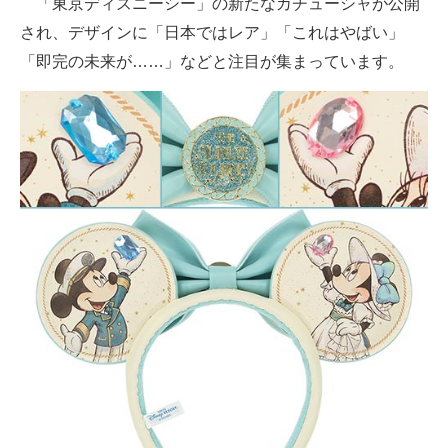
「東京ディズニーシー」の新たなカチューシャが公開
され、デザインに「日本ではレア」「これはやばい」
ITの今と未来を見通す
「即完の未来が……」などと注目が集まっています。
スマホと通信の最新トレンド
進化するPCとデバイスの未来
好きが集まる 比べて選べる
ビジネスと働き方のヒント
AI活用のいまが分かる
企業ITのトレンドを詳説
経営リーダーのコミュニティ
マーケ×ITの今がよく分かる
ITエンジニア向け専門サイト