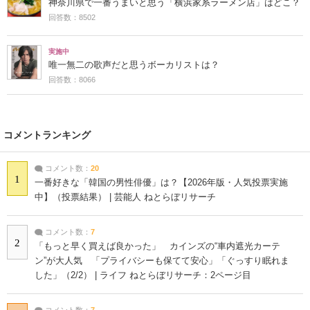
神奈川県で一番うまいと思う「横浜家系ラーメン店」はどこ？
回答数：8502
実施中
唯一無二の歌声だと思うボーカリストは？
回答数：8066
コメントランキング
コメント数：
20
1
一番好きな「韓国の男性俳優」は？【2026年版・人気投票実施
中】（投票結果） | 芸能人 ねとらぼリサーチ
コメント数：
7
2
「もっと早く買えば良かった」 カインズの“車内遮光カーテ
ン”が大人気 「プライバシーも保てて安心」「ぐっすり眠れま
した」（2/2） | ライフ ねとらぼリサーチ：2ページ目
コメント数：
7