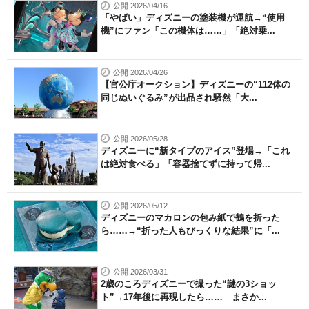
公開 2026/04/16
「やばい」ディズニーの塗装機が運航→“使用
機”にファン「この機体は……」「絶対乗...
公開 2026/04/26
【官公庁オークション】ディズニーの“112体の
同じぬいぐるみ”が出品され騒然「大...
公開 2026/05/28
ディズニーに“新タイプのアイス”登場→「これ
は絶対食べる」「容器捨てずに持って帰...
公開 2026/05/12
ディズニーのマカロンの包み紙で鶴を折った
ら……→“折った人もびっくりな結果”に「...
公開 2026/03/31
2歳のころディズニーで撮った“謎の3ショッ
ト”→17年後に再現したら…… まさか...