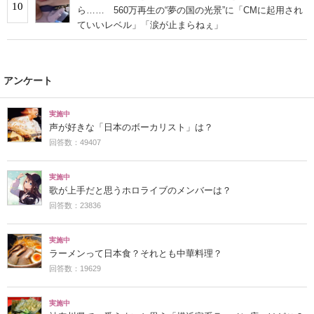
10
ら…… 560万再生の“夢の国の光景”に「CMに起用され
ていいレベル」「涙が止まらねぇ」
アンケート
実施中
声が好きな「日本のボーカリスト」は？
回答数：49407
実施中
歌が上手だと思うホロライブのメンバーは？
回答数：23836
実施中
ラーメンって日本食？それとも中華料理？
回答数：19629
実施中