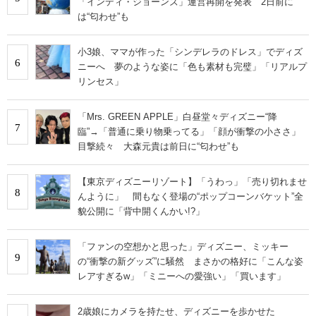
「インディ・ジョーンズ」運営再開を発表 2日前に
は“匂わせ”も
小3娘、ママが作った「シンデレラのドレス」でディズ
6
ニーへ 夢のような姿に「色も素材も完璧」「リアルプ
リンセス」
「Mrs. GREEN APPLE」白昼堂々ディズニー“降
7
臨”→「普通に乗り物乗ってる」「顔が衝撃の小ささ」
目撃続々 大森元貴は前日に“匂わせ”も
【東京ディズニーリゾート】「うわっ」「売り切れませ
8
んように」 間もなく登場の“ポップコーンバケット”全
貌公開に「背中開くんかい!?」
「ファンの空想かと思った」ディズニー、ミッキー
9
の“衝撃の新グッズ”に騒然 まさかの格好に「こんな姿
レアすぎるw」「ミニーへの愛強い」「買います」
2歳娘にカメラを持たせ、ディズニーを歩かせた