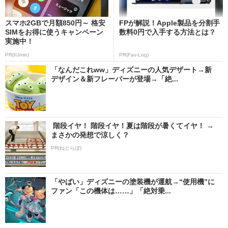
スマホ2GBで月額850円～ 格安
FPが解説！Apple製品を分割手
SIMをお得に使うキャンペーン
数料0円で入手する方法とは？
実施中！
PR(IIJmio)
PR(Fav-Log)
「なんだこれww」ディズニーの人気デザート→新
デザイン＆新フレーバーが登場→「絶...
階段イヤ！ 階段イヤ！夏は階段が暑くてイヤ！ →
まさかの発想で涼しく？
PR(ねとらぼ)
「やばい」ディズニーの塗装機が運航→“使用機”に
ファン「この機体は……」「絶対乗...