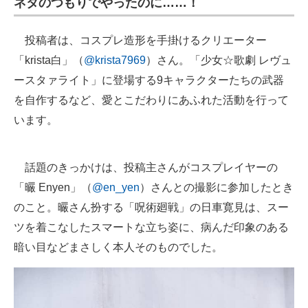
ネタのつもりでやったのに……！
投稿者は、コスプレ造形を手掛けるクリエーター
「krista白」（
@krista7969
）さん。「少女☆歌劇 レヴュ
ースタァライト」に登場する9キャラクターたちの武器
を自作するなど、愛とこだわりにあふれた活動を行って
います。
話題のきっかけは、投稿主さんがコスプレイヤーの
「曮 Enyen」（
@en_yen
）さんとの撮影に参加したとき
のこと。曮さん扮する「呪術廻戦」の日車寛見は、スー
ツを着こなしたスマートな立ち姿に、病んだ印象のある
暗い目などまさしく本人そのものでした。