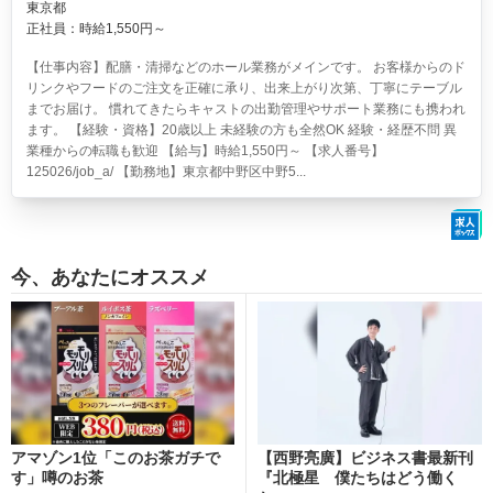
東京都
正社員：時給1,550円～
【仕事内容】配膳・清掃などのホール業務がメインです。 お客様からのド
リンクやフードのご注文を正確に承り、出来上がり次第、丁寧にテーブル
までお届け。 慣れてきたらキャストの出勤管理やサポート業務にも携われ
ます。 【経験・資格】20歳以上 未経験の方も全然OK 経験・経歴不問 異
業種からの転職も歓迎 【給与】時給1,550円～ 【求人番号】
125026/job_a/ 【勤務地】東京都中野区中野5...
今、あなたにオススメ
アマゾン1位「このお茶ガチで
【西野亮廣】ビジネス書最新刊
す」噂のお茶
『北極星 僕たちはどう働く