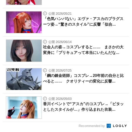
公開 2026/05/21
「色気ハンパない」エヴァ・アスカのプラグス
ーツ姿→“驚きのスタイル”に反響「似合...
公開 2026/06/14
社会人の姿→コスプレすると…… まさかの大
変身に「プリキュアって本当にいたんだな...
公開 2026/07/25
「鋼の錬金術師」コスプレ→20年前の自分と比
べると…… クオリティーの変化に反響...
公開 2026/05/03
香川イベントで“アスカ”のコスプレ→「ピタッ
としたスタイルが…」作り込まれた衣装...
Recommended by