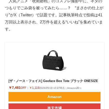
人気アニメ「呪術廻戦」のコスプレ撮影中に、ネタの
つもりでごみ袋を被ってみたら……？ “まさかの仕上が
ITの今と未来を見通す
り”がX（Twitter）で話題です。記事執筆時点で投稿は41
スマホと通信の最新トレンド
万回以上表示され、2万件を超える“いいね”を集めていま
す。
進化するPCとデバイスの未来
好きが集まる 比べて選べる
ビジネスと働き方のヒント
AI活用のいまが分かる
企業ITのトレンドを詳説
[ザ・ノース・フェイス] Geoface Box Tote ブラック ONESIZE
経営リーダーのコミュニティ
￥7,481
OFF：
￥1,119
2026/05/18 10:37時点｜Amazon調べ
マーケ×ITの今がよく分かる
Amazon
ITエンジニア向け専門サイト
楽天市場