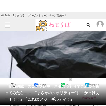
🎁 Switch 2もあたる！ プレゼントキャンペーン実施中！
ねとらぼメニュー
TOP
ニュース
エンタメ
クイズ
グルメ
地域
住まい
教育・育児
動物
リサーチ
マンガ
2026/05/21 10:00（公開）
X
Share
LINE
hatena
会員記事
「呪術廻戦」のコスプレ中→ネタのつもりでごみ袋を被
ってみたら…… “まさかのクオリティー”に「かっけぇ
メディア
目次を表示
ー！！！」「これは ノットギルティ！」
注目記事を集めた総合ページ