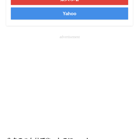
企業向けIT製品の総合サイト
Yahoo
IT製品の技術・比較・事例
製造業のIT導入・活用を支援
advertisement
モノづくり技術者専門サイト
エレクトロニクス専門サイト
電子設計の基本と応用
エネルギーの専門メディア
建設×テクノロジーの最前線
ちょっと気になるネットの話題