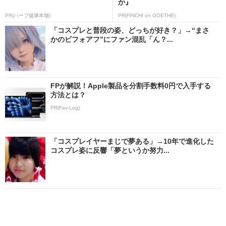
か』
PR(ハーブ健康本舗)
PR(FINCHI on GOETHE)
「コスプレと普段の姿、どっちが好き？」→“まさ
かのビフォアフ”にファン混乱「ん？...
FPが解説！Apple製品を分割手数料0円で入手する
方法とは？
PR(Fav-Log)
「コスプレイヤーまじで夢ある」→10年で進化した
コスプレ姿に反響「夢というか努力...