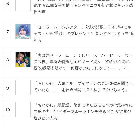
6
絶する21歳女子を描くヤングアニマル新連載に笑いと恐
怖の声
「セーラームーンシアター」2期が開幕→ライブ中にキ
7
ャストから“手渡しのプレゼント”、新たな“セラミュ曲”追
加も
「実は元セーラームーンでした」スーパーセーラーウラ
8
ヌス役、異例＆特殊なエピソード続々 “作品の生みの
親”の反応も明かす「何度かいらっしゃって……」＜イ
ンタビュー＞
「ちいかわ」人気グループがファンの会話を盗み聞きし
9
ていたら…… 思わぬ展開に涙「私まで泣いちゃう」
『ちいかわ』最新話、暑さにゆだるモモンガの気持ちに
10
共感の声 “サイダーフルーツポンチ湧きどころ”に飛び
込みたい人も