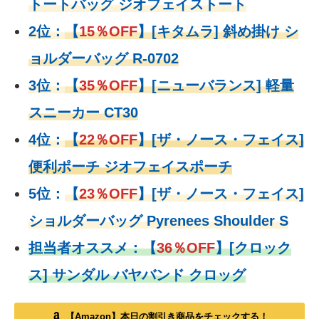
トートバッグ ジオフェイストート
2位：
【
15％OFF
】
[キタムラ] 斜め掛け シ
ョルダーバッグ R-0702
3位：
【
35％OFF
】[ニューバランス] 軽量
スニーカー CT30
4位：
【
22％OFF
】
[ザ・ノース・フェイス]
便利ポーチ ジオフェイスポーチ
5位：
【
23％OFF
】
[ザ・ノース・フェイス]
ショルダーバッグ Pyrenees Shoulder S
担当者オススメ：
【
36％OFF
】
[クロック
ス] サンダル バヤバンド クロッグ
【Amazon】本日の割引き商品をチェックする！