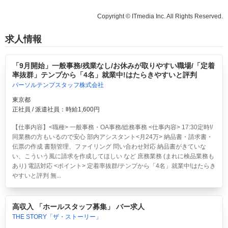
Copyright © ITmedia Inc. All Rights Reserved.
求人情報
「9月開始」一般事務/残業なし/お休みが取りやすい職場/「定着
率抜群」テンプから「4名」就業中!はたらきやすいと評判
パーソルテンプスタッフ株式会社
東京都
正社員 / 派遣社員：時給1,600円
【仕事内容】<職種> 一般事務・OA事務/総務事務 <仕事内容> 17:30定時!/
同業務の方もいるので安心 部内アシスタント<月24万> 納品書・請求書・
伝票の作成 書類管理、ファイリング 問い合わせ対応 納品書がきていな
い、こういう風に請求を作成してほしい など 庶務業務 (まれに検品業務も
あり) 電話対応 <ポイント> 定着率抜群/テンプから「4名」就業中!はたらき
やすいと評判 無...
高収入 「ホールスタッフ募集」 バー求人
THE STORY「ザ・ストーリー」