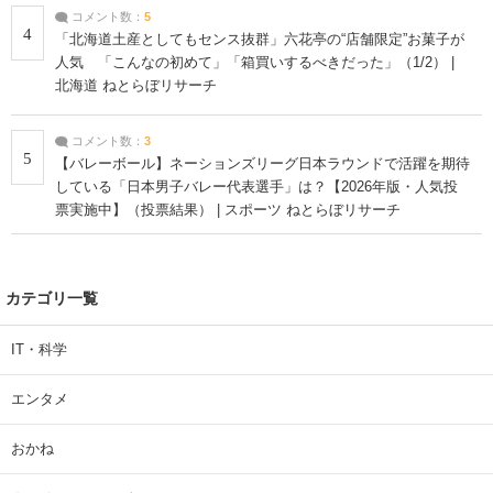
コメント数：
5
4
「北海道土産としてもセンス抜群」六花亭の“店舗限定”お菓子が
人気 「こんなの初めて」「箱買いするべきだった」（1/2） |
北海道 ねとらぼリサーチ
コメント数：
3
5
【バレーボール】ネーションズリーグ日本ラウンドで活躍を期待
している「日本男子バレー代表選手」は？【2026年版・人気投
票実施中】（投票結果） | スポーツ ねとらぼリサーチ
カテゴリ一覧
IT・科学
エンタメ
おかね