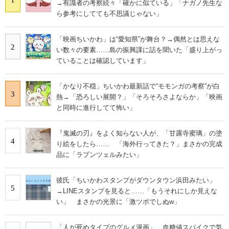
→有識者の考察続々「確かに似ている」「ナガノ先生な
ら参考にしてても不思議じゃない」
「映画ちいかわ」は“愛知県”が舞台？→偶然とは思えな
2
い数々の要素……島の振興課に話を聞いた「盛り上がっ
ていることは確認しています」
「かなり不穏」ちいかわ最新話で“モモンガの考察”が白
3
熱→「恐ろしい展開？」「そろそろさよならか」「映画
と同時に進行してて怖い」
『鬼滅の刃』をよく知らない人が、「甘露寺蜜璃」の塗
4
り絵をしたら…… 「海外行ってきた？」まさかの完成
品に「ラプンツェルみたい」
彼氏「ちいかわスタンプがダウンタウン浜田みたい」
5
→LINEスタンプを見ると……「もうそれにしか見えな
い」 まさかの光景に「激ツボでしぬw」
「人が死ぬタイプのグルメ漫画」 血糖値スパイクで気