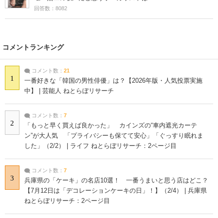
回答数：8082
コメントランキング
コメント数：
21
1
一番好きな「韓国の男性俳優」は？【2026年版・人気投票実施
中】 | 芸能人 ねとらぼリサーチ
コメント数：
7
2
「もっと早く買えば良かった」 カインズの“車内遮光カーテ
ン”が大人気 「プライバシーも保てて安心」「ぐっすり眠れま
した」（2/2） | ライフ ねとらぼリサーチ：2ページ目
コメント数：
7
3
兵庫県の「ケーキ」の名店10選！ 一番うまいと思う店はどこ？
【7月12日は「デコレーションケーキの日」！】（2/4） | 兵庫県
ねとらぼリサーチ：2ページ目