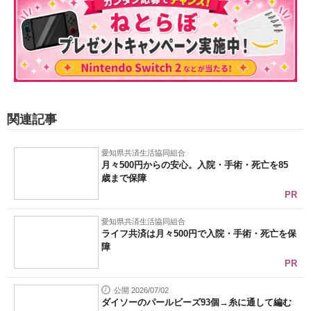
関連記事
愛知県共済生活協同組合
月々500円からの安心。入院・手術・死亡を85
歳まで保障
PR
愛知県共済生活協同組合
ライフ共済は月々500円で入院・手術・死亡を保
障
PR
公開 2026/07/02
ダイソーのパールビーズ93個→糸に通して編む