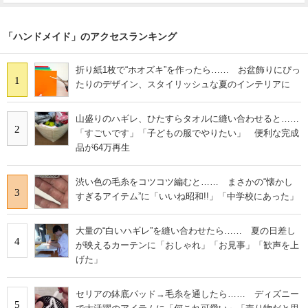
「ハンドメイド」のアクセスランキング
折り紙1枚で“ホオズキ”を作ったら…… お盆飾りにぴっ
1
たりのデザイン、スタイリッシュな夏のインテリアに
山盛りのハギレ、ひたすらタオルに縫い合わせると……
2
「すごいです」「子どもの服でやりたい」 便利な完成
品が64万再生
渋い色の毛糸をコツコツ編むと…… まさかの“懐かし
3
すぎるアイテム”に「いいね昭和!!」「中学校にあった」
大量の“白いハギレ”を縫い合わせたら…… 夏の日差し
4
が映えるカーテンに「おしゃれ」「お見事」「歓声を上
げた」
セリアの鉢底パッド→毛糸を通したら…… ディズニー
5