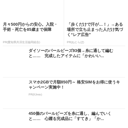
月々500円からの安心。入院・
「歩くだけで汗が…！」→ある
手術・死亡を85歳まで保障
場所で立ち止まった人だけ気づ
く“レア広告”
PR(愛知県共済生活協同組合)
PR(ねとらぼ)
ダイソーのパールビーズ93個→糸に通して編む
と…… 完成したアイテムに「かわいい...
スマホ2GBで月額850円～ 格安SIMをお得に使うキ
ャンペーン実施中！
PR(IIJmio)
450個のパールビーズを糸に通し、編んでいく
と…… 心躍る完成品に「すてき」「か...