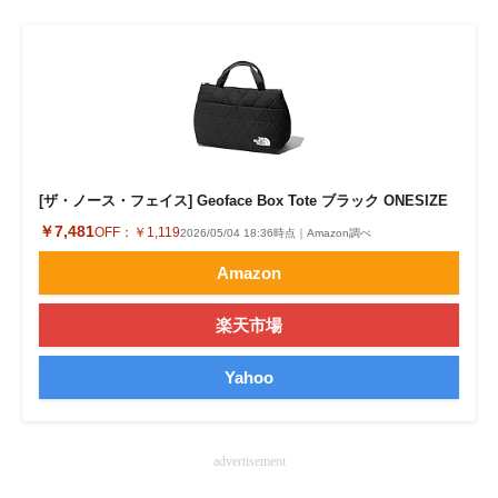
企業向けIT製品の総合サイト
IT製品の技術・比較・事例
製造業のIT導入・活用を支援
モノづくり技術者専門サイト
[ザ・ノース・フェイス] Geoface Box Tote ブラック ONESIZE
エレクトロニクス専門サイト
￥7,481
OFF：
￥1,119
2026/05/04 18:36時点｜Amazon調べ
電子設計の基本と応用
Amazon
エネルギーの専門メディア
楽天市場
建設×テクノロジーの最前線
Yahoo
ちょっと気になるネットの話題
advertisement