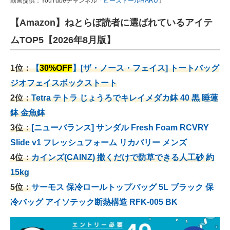
動画提供：YouTubeチャンネル「
ビーズドールHARU
」
【Amazon】ねとらぼ読者に選ばれているアイテ
ムTOP5【2026年8月版】
1位：
【
30%OFF
】[ザ・ノース・フェイス] トートバッグ
ジオフェイスボックストート
2位：
Tetra テトラ じょうろでキレイメダカ鉢 40
黒 睡蓮
鉢 金魚鉢
3位：
[ニューバランス] サンダル Fresh Foam RCVRY
Slide v1 フレッシュフォーム リカバリー メンズ
4位：
カインズ(CAINZ) 撒くだけで防草できる人工砂 約
15kg
5位：
サーモス 保冷ロールトップバッグ 5L ブラック 保
冷バッグ アイソテック断熱構造 RFK-005 BK