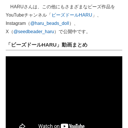
HARUさんは、この他にもさまざまなビーズ作品を
YouTubeチャンネル「
ビーズドールHARU
」、
Instagram（
@haru_beads_doll
）、
X（
@seedbeader_haru
）で公開中です。
「ビーズドールHARU」動画まとめ