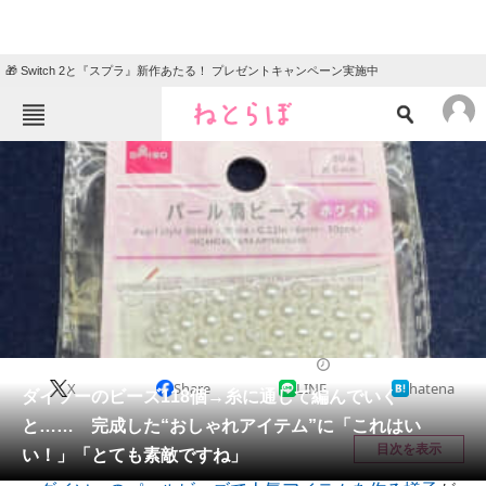
🎁 Switch 2と『スプラ』新作あたる！ プレゼントキャンペーン実施中
ねとらぼメニュー
TOP
ニュース
エンタメ
クイズ
グルメ
地域
住まい
教育・育児
動物
リサーチ
ハンドメイド
2026/05/08 21:15（公開）
X
Share
LINE
hatena
会員記事
ダイソーのビーズ118個→糸に通して編んでいく
と…… 完成した“おしゃれアイテム”に「これはい
メディア
目次を表示
い！」「とても素敵ですね」
注目記事を集めた総合ページ