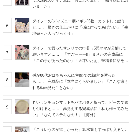
で大活躍のアイテムに「何これ可愛い」「売り物だと思
いました」
ダイソーの“ディズニー柄ハギレ”5枚→カットして縫う
6
と…… 驚きの仕上がりに「孫に作ってあげたい」「生
地売った人もびっくり」
ダイソーで買ったサンリオの巾着→5児ママが分解して
7
縫い直すと…… 「すごーーー!!」まさかの完成品に
「この手があったのか」「天才いたぁ」投稿者に話を聞
いた
孫が80代おばあちゃんに“初めての裁縫”を習った
8
ら…… 完成品に「本当にうらやましい」「こんな癒さ
れる動画見たことない」
丸いランチョンマットをパタパタと折って、ビーズで飾
9
り付けると…… 高見えする完成品に「私も作ってみた
い」「なんてステキなの！」【海外】
「こういうのが欲しかった」1L水筒もすっぽり入る“ボ