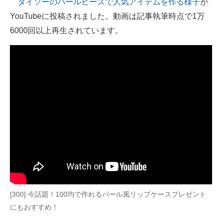
ダイソーのパールビーズで人気アイテムを作る様子
が
YouTubeに投稿されました。動画は記事執筆時点で1万
ITの今と未来を見通す
6000回以上再生されています。
スマホと通信の最新トレンド
進化するPCとデバイスの未来
好きが集まる 比べて選べる
ビジネスと働き方のヒント
AI活用のいまが分かる
企業ITのトレンドを詳説
経営リーダーのコミュニティ
マーケ×ITの今がよく分かる
[300] 今話題！100均で作れるパール風リップケースプレゼント
にもおすすめ！
ITエンジニア向け専門サイト