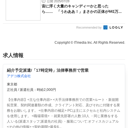
公開 2025/07/28
宙に浮く大量のキャンディーかと思った
ら…… 「うわああ！」まさかの正体が441万...
Recommended by
Copyright © ITmedia Inc. All Rights Reserved.
求人情報
紹介予定派遣/「17時定時」法律事務所で営業
アデコ株式会社
東京都
正社員 / 派遣社員：時給2,000円
【仕事内容】<主な仕事内容> <大手法律事務所での営業>ルート・新規開
拓営業、契約関連書類の作成、クライアント対応、及びそれに付随する業
務をお願いします。 <仕事内容の補足> PCは主にエクセルと社内システム
を使用します。 <職場環境> ・就業先部署の人数:10人 ・同じ業務をする
人:いる(派遣スタッフ;派遣先の社員) ・服装について:オフィスカジュアル
<その他の情報> <契約期間>最長6...