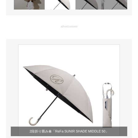
advertisement
2段折り畳み傘「ReFa SUNIR SHADE MIDDLE 50」