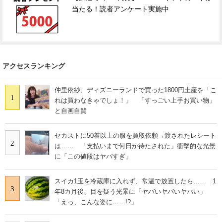
当たる！読者アンケート実施中
アクセスランキング
仲里依紗、ディズニーランドで買った1800円土産を「こ
1
れは買わなきゃでしょ！」 「すっごい上手お買い物」
と自画自賛
セカストに50着以上の服を買取依頼→渡されたレシート
2
は…… 「支払いまで何日か待たされた」衝撃的な光景
に「この値段はヤバすぎ」
スイカ1玉を冷蔵庫に入れず、常温で放置したら…… 1
3
年8カ月後、目を疑う光景に「ヤバいヤバいヤバい」
「えっ、こんな姿に……!?」