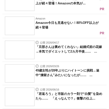
上が続々登場！Amazonの本気が...
PR
Amazon
Amazon今日も見逃せない！80%OFF以上が
続々登場
PR
公開 2026/04/17
「旦那さんは褒めてくれない」結婚式前の花嫁
→本気でダイエットして2カ月半後…… ...
公開 2026/03/26
49歳女性が28年ぶりにハイトーンに挑戦→途
中“煉獄さん”みたいになったが…… ...
公開 2026/06/16
「若返ろう」と市販のカラー剤で“白髪”を染め
たら…… 「えっなんで？」衝撃の仕上...