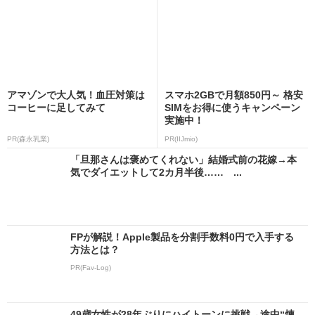
アマゾンで大人気！血圧対策は
スマホ2GBで月額850円～ 格安
コーヒーに足してみて
SIMをお得に使うキャンペーン
実施中！
PR(森永乳業)
PR(IIJmio)
「旦那さんは褒めてくれない」結婚式前の花嫁→本
気でダイエットして2カ月半後…… ...
FPが解説！Apple製品を分割手数料0円で入手する
方法とは？
PR(Fav-Log)
49歳女性が28年ぶりにハイトーンに挑戦→途中“煉