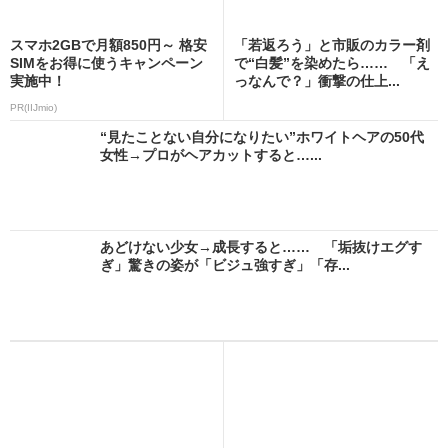
スマホ2GBで月額850円～ 格安
「若返ろう」と市販のカラー剤
SIMをお得に使うキャンペーン
で“白髪”を染めたら…… 「え
実施中！
っなんで？」衝撃の仕上...
PR(IIJmio)
“見たことない自分になりたい”ホワイトヘアの50代
女性→プロがヘアカットすると…...
あどけない少女→成長すると…… 「垢抜けエグす
ぎ」驚きの姿が「ビジュ強すぎ」「存...