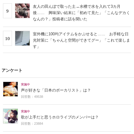
友人の田んぼで取った土→水槽で水を入れて3カ月
9
後…… 興味深い結末に「初めて見た」「こんなデカく
なんの？」投稿者に話を聞いた
室外機に100均アイテムをかぶせると…… お手軽な日
10
光対策に「ちゃんと空間ができてグー」「これで楽しま
す」
アンケート
実施中
声が好きな「日本のボーカリスト」は？
回答数：49538
実施中
歌が上手だと思うホロライブのメンバーは？
回答数：23884