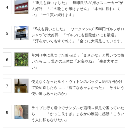
「15足も買いました」 無印良品の“撥水スニーカー”が
4
大好評 「この靴しか履けません」「本当に疲れにく
い」「一生買い続けます」
「5枚も買いました」 ワークマンの“1500円ゴルフポロ
5
シャツ”が大好評 「ゴルフにも普段使いにも最適」
「汗をかいてもすぐ乾く」「全てに大満足しています」
草刈り中に見つけた葉っぱ→「まさかな」と思いつつ抜
6
いたら…… 驚きの正体に「お宝やね」「生命力すご
い」
使えなくなったルイ・ヴィトンのバッグ→約4万円かけ
7
て染め直したら……「捨てなきゃよかった」「そういう
使い道もあったのか」
ライブに行く道中でサンダルが崩壊→裸足で困っていた
8
ら…… 「かっこ良すぎ」まさかの展開に感動「こうい
う人に私もなりたい」