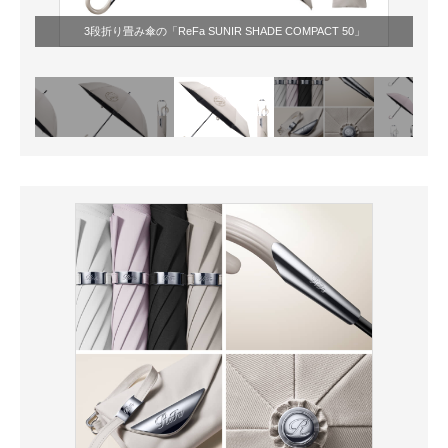
3段折り畳み傘の「ReFa SUNIR SHADE COMPACT 50」