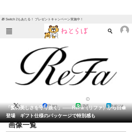
🎁 Switch 2もあたる！ プレゼントキャンペーン実施中！
ねとらぼメニュー
TOP
ニュース
エンタメ
クイズ
グルメ
地域
住まい
教育・育児
動物
リサーチ
美容
2026/04/22 14:00（公開）
X
Share
LINE
hatena
会員記事
「髪の美しさを守り抜く」――ReFa（リファ）から日傘
登場 ギフト仕様のパッケージで特別感も
メディア
画像一覧
注目記事を集めた総合ページ