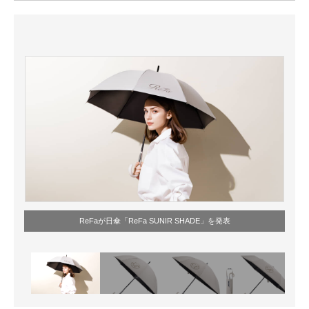
ITの今と未来を見通す
スマホと通信の最新トレンド
進化するPCとデバイスの未来
好きが集まる 比べて選べる
ビジネスと働き方のヒント
AI活用のいまが分かる
企業ITのトレンドを詳説
ReFaが日傘「ReFa SUNIR SHADE」を発表
経営リーダーのコミュニティ
マーケ×ITの今がよく分かる
ITエンジニア向け専門サイト