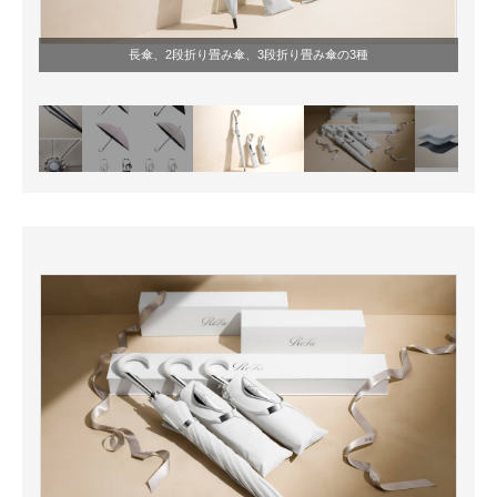
長傘、2段折り畳み傘、3段折り畳み傘の3種