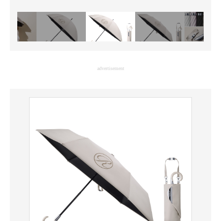
advertisement