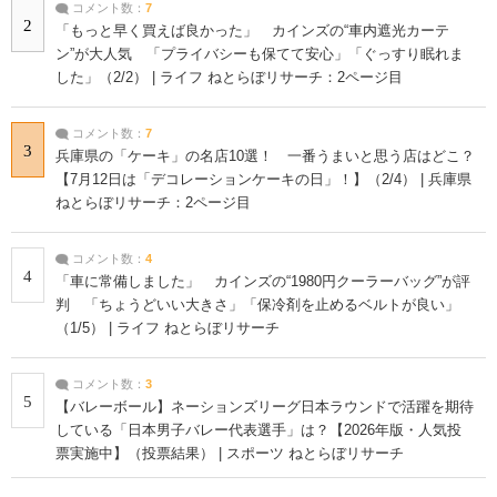
コメント数：
7
2
「もっと早く買えば良かった」 カインズの“車内遮光カーテ
ン”が大人気 「プライバシーも保てて安心」「ぐっすり眠れま
した」（2/2） | ライフ ねとらぼリサーチ：2ページ目
コメント数：
7
3
兵庫県の「ケーキ」の名店10選！ 一番うまいと思う店はどこ？
【7月12日は「デコレーションケーキの日」！】（2/4） | 兵庫県
ねとらぼリサーチ：2ページ目
コメント数：
4
4
「車に常備しました」 カインズの“1980円クーラーバッグ”が評
判 「ちょうどいい大きさ」「保冷剤を止めるベルトが良い」
（1/5） | ライフ ねとらぼリサーチ
コメント数：
3
5
【バレーボール】ネーションズリーグ日本ラウンドで活躍を期待
している「日本男子バレー代表選手」は？【2026年版・人気投
票実施中】（投票結果） | スポーツ ねとらぼリサーチ