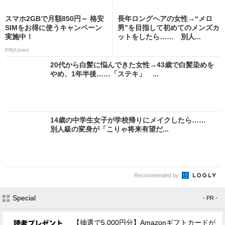
スマホ2GBで月額850円～ 格安
長年ロングヘアの女性→“メロ
SIMをお得に使うキャンペーン
男”を目指して初めてのメンズカ
実施中！
ットをしたら…… 別人...
PR(IIJmio)
20代から白髪に悩んできた女性→43歳で白髪染めを
やめ、1年半後……「ステキ」 ...
14歳の中学生女子が学校帰りにメイクしたら……
別人級の変身が「こりゃ将来有望だ...
Recommended by
Special
- PR -
【抽選で5,000円分】Amazonギフトカードが