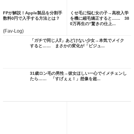
FPが解説！Apple製品を分割手
くせ毛に悩む女の子→高校入学
数料0円で入手する方法とは？
を機に縮毛矯正すると…… 38
0万再生の“驚きの仕上...
(Fav-Log)
「ガチで同じ人⁉」あどけない少女→本気でメイク
すると…… まさかの変化が「ビジュ...
31歳ロン毛の男性→彼女ほしい一心でイメチェンし
たら…… 「すげぇぇ！」想像を超...