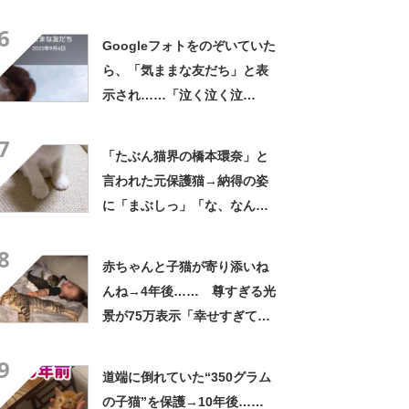
3190万回表示の“驚きの行
6
動”に「スゴい」「賢い」
Googleフォトをのぞいていた
ら、「気ままな友だち」と表
示され……「泣く泣く泣
く」 エモすぎる“1枚”が330
7
万表示
「たぶん猫界の橋本環奈」と
言われた元保護猫→納得の姿
に「まぶしっ」「な、なんと
いう美猫」「異論なし！」
8
赤ちゃんと子猫が寄り添いね
んね→4年後…… 尊すぎる光
景が75万表示「幸せすぎて涙
が」「癒しの極み」
9
道端に倒れていた“350グラム
の子猫”を保護→10年後……