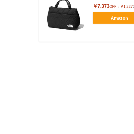
￥7,373
OFF：
￥1,227
Amazon