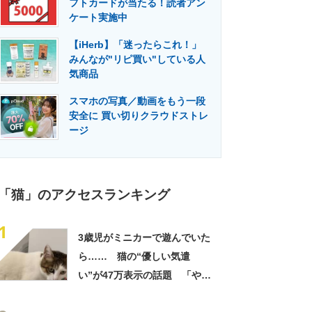
フトカードが当たる！読者アン
門メディア
建設×テクノロジーの最前線
ケート実施中
【iHerb】「迷ったらこれ！」
みんなが"リピ買い"している人
気商品
スマホの写真／動画をもう一段
安全に 買い切りクラウドストレ
ージ
「猫」のアクセスランキング
1
3歳児がミニカーで遊んでいた
ら…… 猫の“優しい気遣
い”が47万表示の話題 「やさ
しすぎる〜〜〜！！！」「か