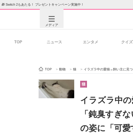
🎁 Switch 2もあたる！ プレゼントキャンペーン実施中！
メディア
TOP
ニュース
エンタメ
クイズ
注目記事を集めた総合ページ
ITの今
TOP
>
動物
>
猫
>
イラズラ中の愛猫→飼い主に見つかっ
ビジネスと働き方のヒント
AI活用
猫
イラズラ中の
ITエンジニア向け専門サイト
企業向けI
「鈍臭すぎな
の姿に「可愛