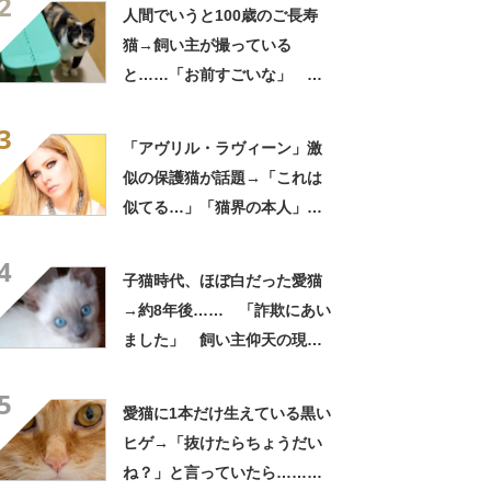
2
わいいやさしい最高」
人間でいうと100歳のご長寿
猫→飼い主が撮っている
と……「お前すごいな」 驚
きの光景が100万表示「うわ
3
ー！」「ほんと？？」
「アヴリル・ラヴィーン」激
似の保護猫が話題→「これは
似てる…」「猫界の本人」
「アイラインまで完璧」里親
4
募集中【海外】
子猫時代、ほぼ白だった愛猫
→約8年後…… 「詐欺にあい
ました」 飼い主仰天の現在
に「えっ」「こんな詐欺なら
5
詐欺られたい」
愛猫に1本だけ生えている黒い
ヒゲ→「抜けたらちょうだい
ね？」と言っていたら……