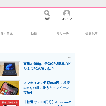
検索
ログイン
教育・育児
動物
リサーチ
会員記事
バイスの未来
好きが集まる 比べて選べる
- PR -
重量約999g、最新CPU搭載のビ
コミュニティ
マーケ×ITの今がよく分かる
ジネスPCの実力は？
スマホ2GBで月額850円～ 格安
・活用を支援
SIMをお得に使うキャンペーン
実施中！
【抽選で5,000円分】Amazonギ