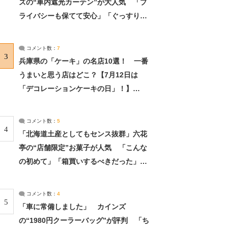
ズの“車内遮光カーテン”が大人気 「プ
ライバシーも保てて安心」「ぐっすり眠
れました」（2/2） | ライフ ねとらぼリ
サーチ：2ページ目
コメント数：
7
3
兵庫県の「ケーキ」の名店10選！ 一番
うまいと思う店はどこ？【7月12日は
「デコレーションケーキの日」！】
（2/4） | 兵庫県 ねとらぼリサーチ：2ペ
ージ目
コメント数：
5
4
「北海道土産としてもセンス抜群」六花
亭の“店舗限定”お菓子が人気 「こんな
の初めて」「箱買いするべきだった」
（1/2） | 北海道 ねとらぼリサーチ
コメント数：
4
5
「車に常備しました」 カインズ
の“1980円クーラーバッグ”が評判 「ち