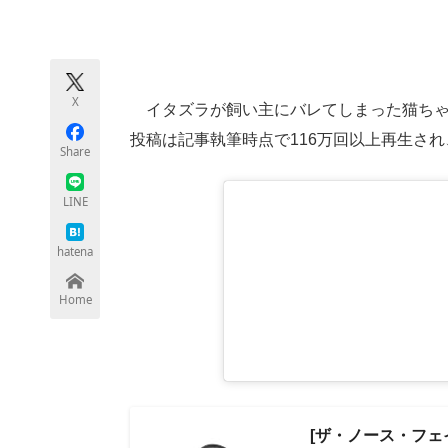
モノづくり技術者専門サイト
エレクトロ
X
イタズラが飼い主にバレてしまった猫ちゃん
ちょっと気になるネットの話題
投稿は記事執筆時点で116万回以上再生され、
Share
LINE
hatena
Home
[ザ・ノース・フェイス]