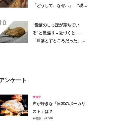
「どうして、なぜ…」 “現在
の姿”が145万再生「どんだけ
10
愛情かけてもらったのよw」
“愛猫のしっぽが落ちてい
る”と激焦り→近づくと……
「皿落とすところだった」
まさかの光景に「これは悲鳴
でちゃう」
アンケート
実施中
声が好きな「日本のボーカリ
スト」は？
回答数：49509