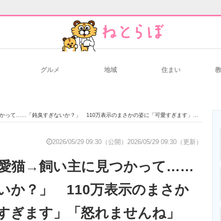
グルメ
地域
住まい
と未来を見通す
スマホと通信の最新トレンド
進化するPCとデ
て……「鈍臭すぎないか？」 110万表示のまさかの姿に「可愛すぎます」「怒れませんね」
のいまが分かる
企業ITのトレンドを詳説
経営リーダーの
2026/05/29 09:30（公開）
2026/05/29 09:30（更新）
愛猫→飼い主に見つかって……
T製品の総合サイト
IT製品の技術・比較・事例
製造業のIT導入
いか？」 110万表示のまさか
すぎます」「怒れませんね」