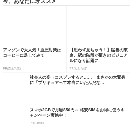
今、あなたにオススメ
アマゾンで大人気！血圧対策は
【思わず見ちゃう！】猛暑の東
コーヒーに足してみて
京、駅の階段が驚きのビジュア
ルになり話題に
PR(森永乳業)
PR(ねとらぼ)
社会人の姿→コスプレすると…… まさかの大変身
に「プリキュアって本当にいたんだな...
スマホ2GBで月額850円～ 格安SIMをお得に使うキ
ャンペーン実施中！
PR(IIJmio)