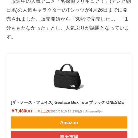
放送中の人気アニメ「名探偵プリキュア！」(テレビ朝
日系)の人気キャラクターのTシャツが4月26日までに発
ITの今と未来を見通す
売されました。販売開始から「30秒で完売した…」「1
スマホと通信の最新トレンド
分ももたなかった」とし、人気ぶりが話題となっていま
す。
進化するPCとデバイスの未来
好きが集まる 比べて選べる
ビジネスと働き方のヒント
AI活用のいまが分かる
企業ITのトレンドを詳説
[ザ・ノース・フェイス] Geoface Box Tote ブラック ONESIZE
経営リーダーのコミュニティ
￥7,480
OFF：
￥1,120
2026/03/10 14:23時点｜Amazon調べ
マーケ×ITの今がよく分かる
Amazon
ITエンジニア向け専門サイト
楽天市場