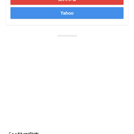
企業向けIT製品の総合サイト
Yahoo
IT製品の技術・比較・事例
製造業のIT導入・活用を支援
advertisement
モノづくり技術者専門サイト
エレクトロニクス専門サイト
電子設計の基本と応用
エネルギーの専門メディア
建設×テクノロジーの最前線
ちょっと気になるネットの話題