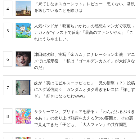
『果てしなきスカーレット』レビュー 悪くない、常軌
4
を逸していることを除けば
人気バンドが「映画ちいかわ」の感想をマンガで表現→
5
ナガノが“イラストで反応”「最高のファンサやん」「こ
れはうらやましい」
津田健次郎、実写「金カム」にナレーション出演 アニ
6
メでは尾形役 「私は『ゴールデンカムイ』が大好きな
のだ」
妹が「実はモビルスーツだった」 兄の衝撃（？）投稿
7
にネタ返信続々 ガンダムオタク過ぎるレスに「詳しす
ぎ」「好きになったわwww」
サラリーマン、プリキュアを語る：「わんだふるぷりき
8
ゅあ！」の売り上げ好調を支える3つの要因と、その裏
で見えてきた「子ども」「大人ファン」の共存問題