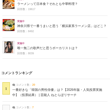
ラーメンって日本食？それとも中華料理？
回答数：19617
実施中
神奈川県で一番うまいと思う「横浜家系ラーメン店」はどこ？
回答数：8492
実施中
唯一無二の歌声だと思うボーカリストは？
回答数：8039
コメントランキング
コメント数：
20
1
一番好きな「韓国の男性俳優」は？【2026年版・人気投票実施
中】（投票結果） | 芸能人 ねとらぼリサーチ
コメント数：
7