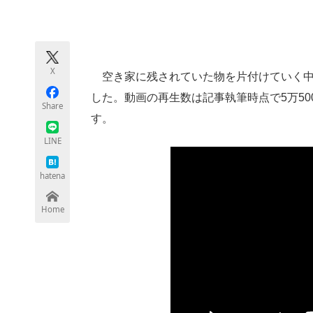
モノづくり技術者専門サイト
エレクトロ
X
空き家に残されていた物を片付けていく
ちょっと気になるネットの話題
した。動画の再生数は記事執筆時点で5万50
Share
す。
LINE
hatena
Home