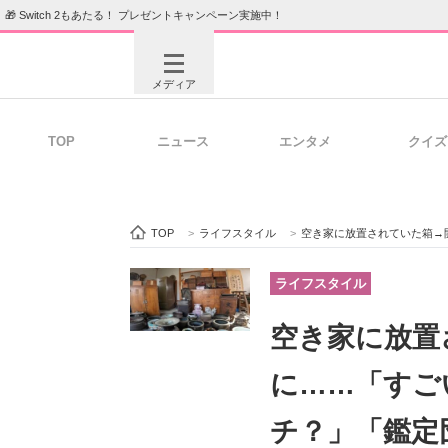
🎁 Switch 2もあたる！ プレゼントキャンペーン実施中！
メディア
TOP
ニュース
エンタメ
クイズ
注目記事を集めた総合ページ
ITの今
TOP
>
ライフスタイル
>
空き家に放置されていた箱→開け
ビジネスと働き方のヒント
AI活用
ライフスタイル
空き家に放置
ITエンジニア向け専門サイト
企業向けI
に……「すご
チ？」「鑑定