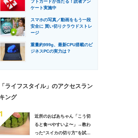
フトカードが当たる！読者アン
門メディア
建設×テクノロジーの最前線
ケート実施中
スマホの写真／動画をもう一段
安全に 買い切りクラウドストレ
ージ
重量約999g、最新CPU搭載のビ
ジネスPCの実力は？
「ライフスタイル」のアクセスラン
キング
1
近所のおばあちゃん「こう切
ると食べやすいよ〜」→教わ
った“スイカの切り方”を試し