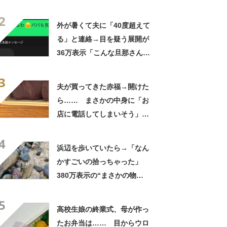
てみると…… 目からウロコ
2
の光景に「やってみます」
外が暑くて夫に「40度超えて
る」と連絡→目を疑う展開が
36万表示「こんな旦那さん羨
ましいわ！」
3
夫が買ってきた赤福→開けた
ら…… まさかの中身に「お
店に電話してしまいそう」
「さすがに初めて見ました
4
笑」と107万表示
浜辺を歩いていたら→「なん
かすごいの拾っちゃった」
380万表示の“まさかの物
体”に「自然の芸術ですね」
5
「本当に奇跡的」
高校生娘の終業式、母が作っ
たお弁当は…… 目からウロ