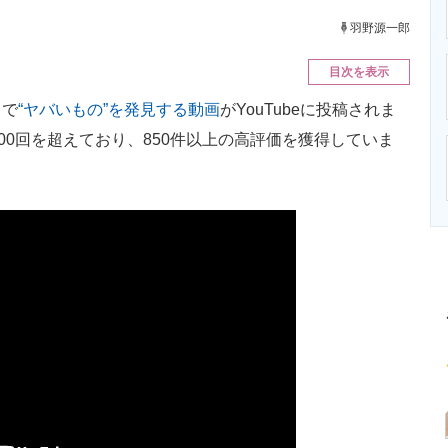
ニクス専門サイト
電子設計の基本と応用
エネルギーの専
羽野源一郎
目次を表示
中で
“ヤバいもの”を発見する動画
がYouTubeに投稿されま
00回を超えており、850件以上の高評価を獲得していま