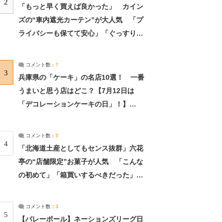
2
「もっと早く買えば良かった」 カイン
ズの“車内遮光カーテン”が大人気 「プ
ライバシーも保てて安心」「ぐっすり眠
れました」（2/2） | ライフ ねとらぼリ
サーチ：2ページ目
コメント数：
7
3
兵庫県の「ケーキ」の名店10選！ 一番
うまいと思う店はどこ？【7月12日は
「デコレーションケーキの日」！】
（2/4） | 兵庫県 ねとらぼリサーチ：2ペ
ージ目
コメント数：
5
4
「北海道土産としてもセンス抜群」六花
亭の“店舗限定”お菓子が人気 「こんな
の初めて」「箱買いするべきだった」
（1/2） | 北海道 ねとらぼリサーチ
コメント数：
3
5
【バレーボール】ネーションズリーグ日