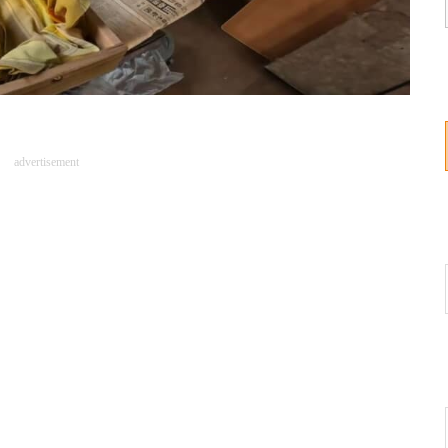
advertisement