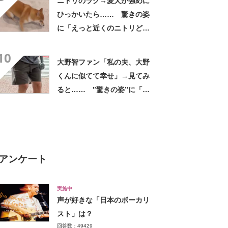
ニトリのラグ→愛犬が強めに
ター買ってきます」
ひっかいたら…… 驚きの姿
に「えっと近くのニトリどこ
だっけ」「うちも買います」
10
と109万再生
大野智ファン「私の夫、大野
くんに似てて幸せ」→見てみ
ると…… ‟驚きの姿”に「最
高すぎません？」「本物かと
思いました！」
アンケート
実施中
声が好きな「日本のボーカリ
スト」は？
回答数：49429