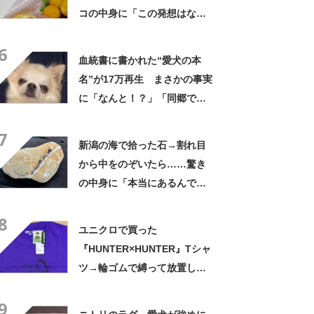
コの中身に「この発想はなか
った！」「こんなお弁当食べ
6
たかった」
血統書に書かれた“愛犬の本
名”が17万再生 まさかの事実
に「なんと！？」「同郷で
す！」驚き広がる
7
新潟の海で拾った石→割れ目
から中をのぞいたら……驚き
の中身に「本当にあるんです
ね！」「お宝だ」
8
ユニクロで買った
『HUNTER×HUNTER』Tシャ
ツ→輪ゴムで縛って放置した
ら…… まさかの光景に「す
9
すすすすごすぎる!!!」「ハイ