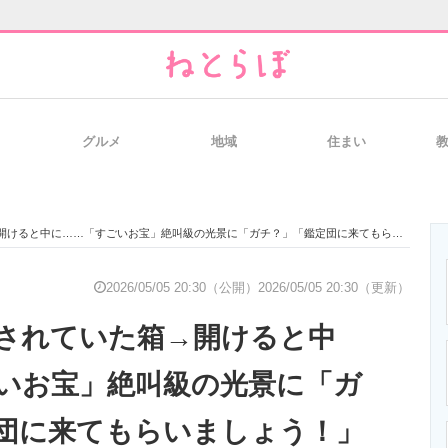
グルメ
地域
住まい
と未来を見通す
スマホと通信の最新トレンド
進化するPCとデ
ると中に……「すごいお宝」絶叫級の光景に「ガチ？」「鑑定団に来てもらいましょう！」
のいまが分かる
企業ITのトレンドを詳説
経営リーダーの
2026/05/05 20:30（公開）
2026/05/05 20:30（更新）
されていた箱→開けると中
T製品の総合サイト
IT製品の技術・比較・事例
製造業のIT導入
いお宝」絶叫級の光景に「ガ
団に来てもらいましょう！」