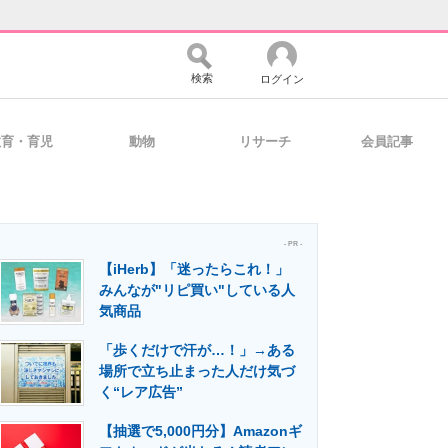
検索
ログイン
教育・育児
動物
リサーチ
会員記事
バイスの未来
好きが集まる 比べて選べる
- PR -
【iHerb】「迷ったらこれ！」
コミュニティ
マーケ×ITの今がよく分かる
みんなが"リピ買い"している人
気商品
「歩くだけで汗が…！」→ある
・活用を支援
場所で立ち止まった人だけ気づ
く“レア広告”
【抽選で5,000円分】Amazonギ