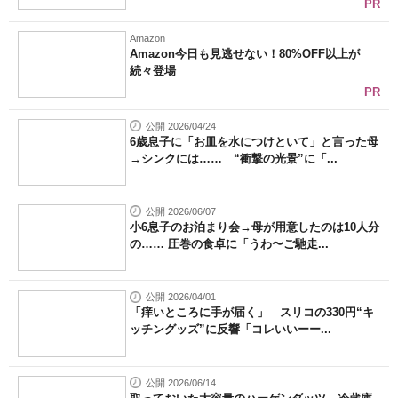
PR
Amazon
Amazon今日も見逃せない！80%OFF以上が
続々登場
PR
公開 2026/04/24
6歳息子に「お皿を水につけといて」と言った母
→シンクには…… “衝撃の光景”に「...
公開 2026/06/07
小6息子のお泊まり会→母が用意したのは10人分
の…… 圧巻の食卓に「うわ〜ご馳走...
公開 2026/04/01
「痒いところに手が届く」 スリコの330円“キ
ッチングッズ”に反響「コレいいーー...
公開 2026/06/14