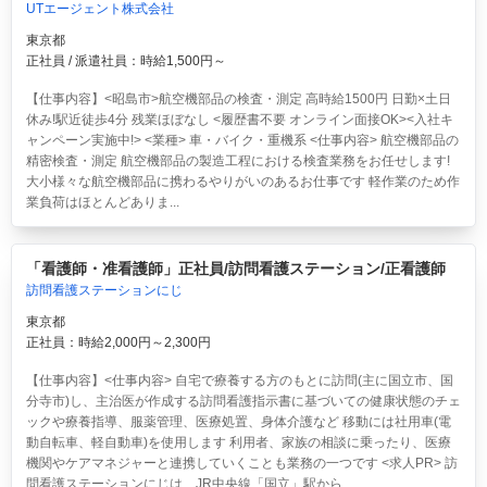
UTエージェント株式会社
東京都
正社員 / 派遣社員：時給1,500円～
【仕事内容】<昭島市>航空機部品の検査・測定 高時給1500円 日勤×土日
休み!駅近徒歩4分 残業ほぼなし <履歴書不要 オンライン面接OK><入社キ
ャンペーン実施中!> <業種> 車・バイク・重機系 <仕事内容> 航空機部品の
精密検査・測定 航空機部品の製造工程における検査業務をお任せします!
大小様々な航空機部品に携わるやりがいのあるお仕事です 軽作業のため作
業負荷はほとんどありま...
「看護師・准看護師」正社員/訪問看護ステーション/正看護師
訪問看護ステーションにじ
東京都
正社員：時給2,000円～2,300円
【仕事内容】<仕事内容> 自宅で療養する方のもとに訪問(主に国立市、国
分寺市)し、主治医が作成する訪問看護指示書に基づいての健康状態のチェ
ックや療養指導、服薬管理、医療処置、身体介護など 移動には社用車(電
動自転車、軽自動車)を使用します 利用者、家族の相談に乗ったり、医療
機関やケアマネジャーと連携していくことも業務の一つです <求人PR> 訪
問看護ステーションにじは、JR中央線「国立」駅から...