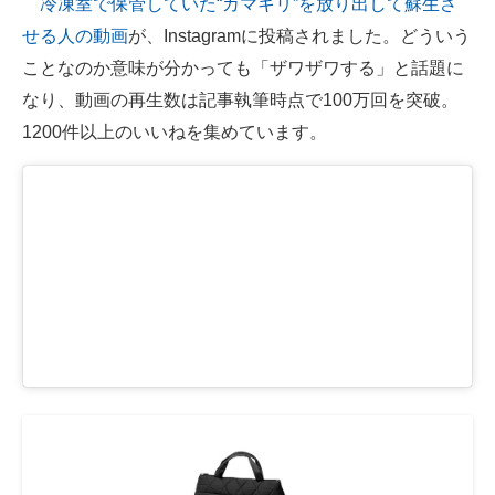
冷凍室で保管していた“カマキリ”を放り出して蘇生さ
せる人の動画
が、Instagramに投稿されました。どういう
ITの今と未来を見通す
ことなのか意味が分かっても「ザワザワする」と話題に
スマホと通信の最新トレンド
なり、動画の再生数は記事執筆時点で100万回を突破。
1200件以上のいいねを集めています。
進化するPCとデバイスの未来
好きが集まる 比べて選べる
ビジネスと働き方のヒント
AI活用のいまが分かる
企業ITのトレンドを詳説
経営リーダーのコミュニティ
マーケ×ITの今がよく分かる
ITエンジニア向け専門サイト