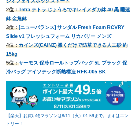
ジオフェイスボックストート
2位：
Tetra テトラ じょうろでキレイメダカ鉢 40
黒 睡蓮
鉢 金魚鉢
3位：
[ニューバランス] サンダル Fresh Foam RCVRY
Slide v1 フレッシュフォーム リカバリー メンズ
4位：
カインズ(CAINZ) 撒くだけで防草できる人工砂 約
15kg
5位：
サーモス 保冷ロールトップバッグ 5L ブラック 保
冷バッグ アイソテック断熱構造 RFK-005 BK
【楽天】お買い物マラソンは8/11（火）01:59まで。まずはエン
トリー！