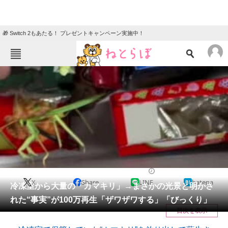
🎁 Switch 2もあたる！ プレゼントキャンペーン実施中！
ねとらぼメニュー
TOP
ニュース
エンタメ
クイズ
グルメ
地域
住まい
教育・育児
動物
リサーチ
ライフスタイル
2026/05/07 20:30（公開）
X
Share
LINE
hatena
会員記事
冷凍室から大量の「カマキリ」→まさかの光景と明かさ
れた“事実”が100万再生「ザワザワする」「びっくり」
メディア
目次を表示
注目記事を集めた総合ページ