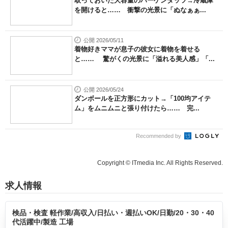
取っておいた大容量のハーゲンダッツ→冷蔵庫
を開けると…… 衝撃の光景に「ぬなぁぁ...
公開 2026/05/11
着物好きママが息子の彼女に着物を着せる
と…… 驚がくの光景に「溢れる美人感」「...
公開 2026/05/24
ダンボールを正方形にカット→「100均アイテ
ム」をムニムニと張り付けたら…… 完...
Recommended by
Copyright © ITmedia Inc. All Rights Reserved.
求人情報
検品・検査 軽作業/高収入/日払い・週払いOK/日勤/20・30・40
代活躍中/製造 工場