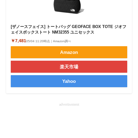
企業向けIT製品の総合サイト
IT製品の技術・比較・事例
[ザノースフェイス] トートバッグ GEOFACE BOX TOTE ジオフ
ェイスボックストート NM32355 ユニセックス
製造業のIT導入・活用を支援
￥7,481
05/04 11:20時点｜Amazon調べ
モノづくり技術者専門サイト
Amazon
エレクトロニクス専門サイト
楽天市場
電子設計の基本と応用
Yahoo
エネルギーの専門メディア
建設×テクノロジーの最前線
advertisement
ちょっと気になるネットの話題