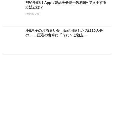
FPが解説！Apple製品を分割手数料0円で入手する
方法とは？
PR(Fav-Log)
小6息子のお泊まり会→母が用意したのは10人分
の…… 圧巻の食卓に「うわ〜ご馳走...