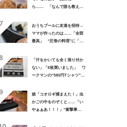
ない」
ら…… 「なんで誰も教えて
くれなかったんだ」驚きの中
7
身に「バレたか」「えっ食べ
おうちプールに友達を招待→
たい」
ママが作ったのは……「全部
最高」 “圧巻の料理”に「う
っひょ～！」「勝手におっじ
8
ゃまっしまーーす！」
「汗をかいても全く張り付か
ない」「6枚買いました」 ワ
ークマンの“580円Tシャツ”が
安いのに優秀 「ひんやりし
9
た着心地が気持ちいい」「洗
娘「コオロギ捕まえた！」虫
濯してもヘタらない」
かごの中をのぞくと……「い
やぁぁあ！！！」“衝撃事
実”が160万再生「知らぬが
10
仏」