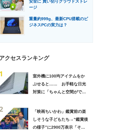
安全に 買い切りクラウドストレ
門メディア
建設×テクノロジーの最前線
ージ
重量約999g、最新CPU搭載のビ
ジネスPCの実力は？
アクセスランキング
1
室外機に100均アイテムをか
ぶせると…… お手軽な日光
対策に「ちゃんと空間ができ
てグー」「これで楽します」
2
「映画ちいかわ」鑑賞前の楽
しそうな子どもたち→“鑑賞後
の様子”に2900万表示「そう