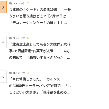
サーチ：2ページ目
コメント数：
7
3
兵庫県の「ケーキ」の名店10選！ 一番
うまいと思う店はどこ？【7月12日は
「デコレーションケーキの日」！】
（2/4） | 兵庫県 ねとらぼリサーチ：2ペ
ージ目
コメント数：
5
4
「北海道土産としてもセンス抜群」六花
亭の“店舗限定”お菓子が人気 「こんな
の初めて」「箱買いするべきだった」
（1/2） | 北海道 ねとらぼリサーチ
コメント数：
4
5
「車に常備しました」 カインズ
の“1980円クーラーバッグ”が評判 「ち
ょうどいい大きさ」「保冷剤を止めるベ
ルトが良い」（1/5） | ライフ ねとらぼ
リサーチ