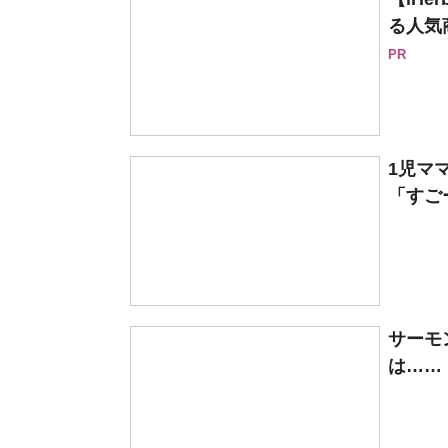
る人気
PR
1児マ
「すご
サーモ
は…… 