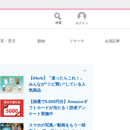
検索
ログイン
教育・育児
動物
リサーチ
会員記事
バイスの未来
好きが集まる 比べて選べる
- PR -
【iHerb】「迷ったらこれ！」
コミュニティ
マーケ×ITの今がよく分かる
みんなが"リピ買い"している人
気商品
【抽選で5,000円分】Amazonギ
・活用を支援
フトカードが当たる！読者アン
ケート実施中
スマホの写真／動画をもう一段