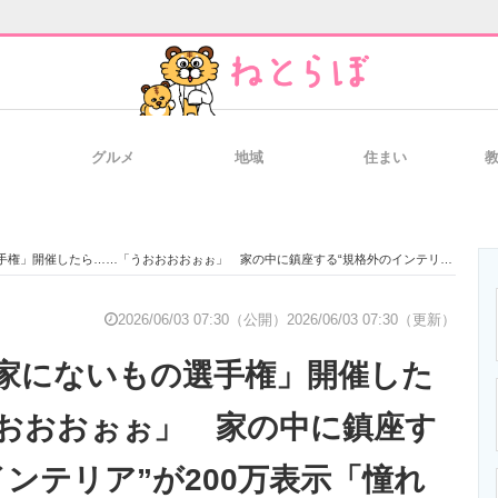
グルメ
地域
住まい
と未来を見通す
スマホと通信の最新トレンド
進化するPCとデ
催したら……「うおおおおぉぉ」 家の中に鎮座する“規格外のインテリア”が200万表示「憧れです」
のいまが分かる
企業ITのトレンドを詳説
経営リーダーの
2026/06/03 07:30（公開）
2026/06/03 07:30（更新）
家にないもの選手権」開催した
T製品の総合サイト
IT製品の技術・比較・事例
製造業のIT導入
おおおぉぉ」 家の中に鎮座す
インテリア”が200万表示「憧れ