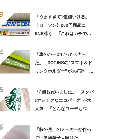
なるわなw」「分かるよ」
3
「いったい何が」
「うますぎて1億個いける」
【ローソン】268円商品に
SNS沸く 「これはガチで美
味い」「毎食これがいい」
4
「車のバーにぴったりだっ
た」 3COINSの“スマホ＆ド
リンクホルダー”が大好評
「ドリンクホルダーが二つあ
5
って便利」「もっと早く買え
「2個も買いました」 スタバ
ばよかった」
の“シックなエコバッグ”が大
人気 「どんなコーデもワン
ランク上に変身」「マグカッ
6
プ型のポーチも可愛い」「た
「萩の月」のメーカーが作っ
くさん入れても肩が痛くなら
ている洋菓子→開けた