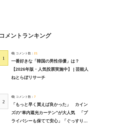
コメントランキング
コメント数：
21
1
一番好きな「韓国の男性俳優」は？
【2026年版・人気投票実施中】 | 芸能人
ねとらぼリサーチ
コメント数：
7
2
「もっと早く買えば良かった」 カイン
ズの“車内遮光カーテン”が大人気 「プ
ライバシーも保てて安心」「ぐっすり眠
れました」（2/2） | ライフ ねとらぼリ