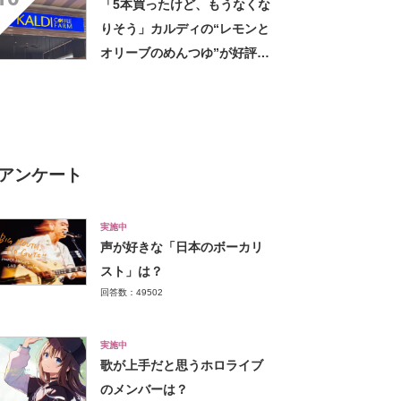
「5本買ったけど、もうなくな
りそう」カルディの“レモンと
オリーブのめんつゆ”が好評
「このつゆを摂取したいから
そうめんを食べてる」「食欲
のない時でもコレで食べられ
る」
アンケート
実施中
声が好きな「日本のボーカリ
スト」は？
回答数：49502
実施中
歌が上手だと思うホロライブ
のメンバーは？