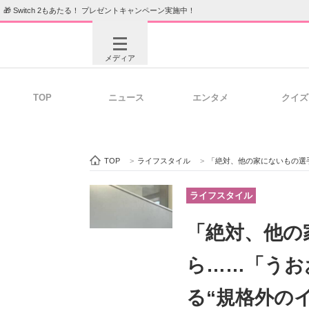
🎁 Switch 2もあたる！ プレゼントキャンペーン実施中！
メディア
TOP
ニュース
エンタメ
クイズ
注目記事を集めた総合ページ
ITの今
TOP
>
ライフスタイル
>
「絶対、他の家にないもの選手権」開
ビジネスと働き方のヒント
AI活用
ライフスタイル
「絶対、他の
ITエンジニア向け専門サイト
企業向けI
ら……「うお
る“規格外の