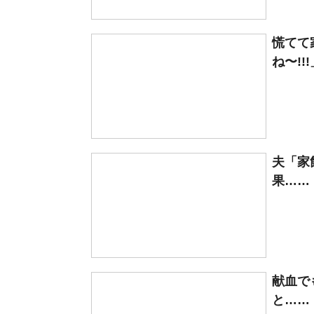
慌てて
ね〜!!
夫「家
果……
献血で
と……