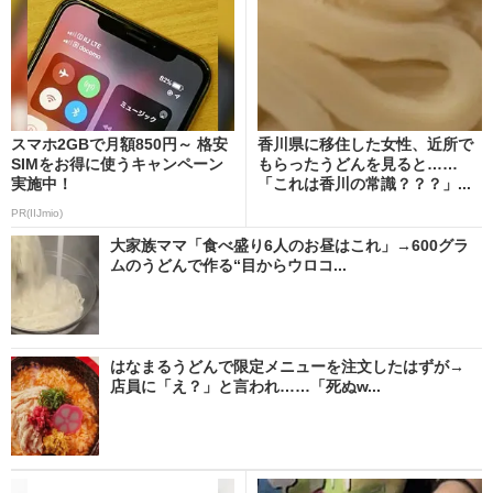
スマホ2GBで月額850円～ 格安
香川県に移住した女性、近所で
SIMをお得に使うキャンペーン
もらったうどんを見ると……
実施中！
「これは香川の常識？？？」...
PR(IIJmio)
大家族ママ「食べ盛り6人のお昼はこれ」→600グラ
ムのうどんで作る“目からウロコ...
はなまるうどんで限定メニューを注文したはずが→
店員に「え？」と言われ……「死ぬw...