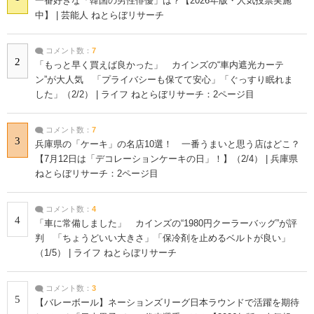
一番好きな「韓国の男性俳優」は？【2026年版・人気投票実施
中】 | 芸能人 ねとらぼリサーチ
コメント数：
7
2
「もっと早く買えば良かった」 カインズの“車内遮光カーテ
ン”が大人気 「プライバシーも保てて安心」「ぐっすり眠れま
した」（2/2） | ライフ ねとらぼリサーチ：2ページ目
コメント数：
7
3
兵庫県の「ケーキ」の名店10選！ 一番うまいと思う店はどこ？
【7月12日は「デコレーションケーキの日」！】（2/4） | 兵庫県
ねとらぼリサーチ：2ページ目
コメント数：
4
4
「車に常備しました」 カインズの“1980円クーラーバッグ”が評
判 「ちょうどいい大きさ」「保冷剤を止めるベルトが良い」
（1/5） | ライフ ねとらぼリサーチ
コメント数：
3
5
【バレーボール】ネーションズリーグ日本ラウンドで活躍を期待