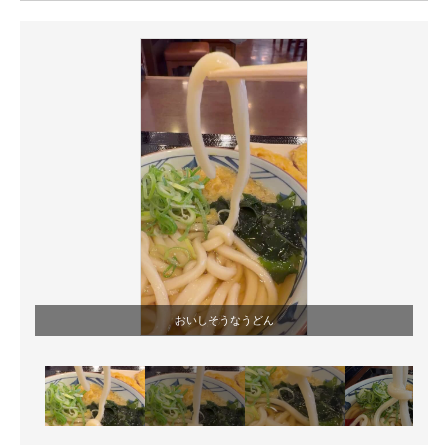
ITの今と未来を見通す
スマホと通信の最新トレンド
進化するPCとデバイスの未来
好きが集まる 比べて選べる
ビジネスと働き方のヒント
AI活用のいまが分かる
企業ITのトレンドを詳説
おいしそうなうどん
経営リーダーのコミュニティ
マーケ×ITの今がよく分かる
ITエンジニア向け専門サイト