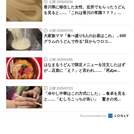
公開 2026/03/30
香川県に移住した女性、近所でもらったうどん
を見ると……「これは香川の常識？？？」...
公開 2026/07/24
大家族ママ「食べ盛り6人のお昼はこれ」→600
グラムのうどんで作る“目からウロコ...
公開 2026/01/05
はなまるうどんで限定メニューを注文したはず
が→店員に「え？」と言われ……「死ぬw...
公開 2026/07/23
「冷やし中華はこの方式にした」→食卓を見る
と……「むしろこっちが良い」 驚きの光...
Recommended by