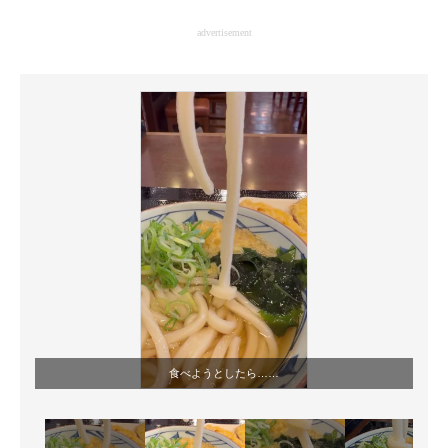
企業向けIT製品の総合サイト
advertisement
IT製品の技術・比較・事例
製造業のIT導入・活用を支援
モノづくり技術者専門サイト
エレクトロニクス専門サイト
電子設計の基本と応用
エネルギーの専門メディア
建設×テクノロジーの最前線
ちょっと気になるネットの話題
食べようとしたら……