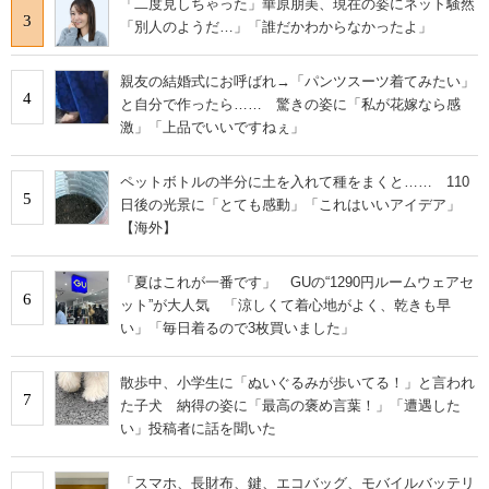
「二度見しちゃった」華原朋美、現在の姿にネット騒然
3
「別人のようだ…」「誰だかわからなかったよ」
親友の結婚式にお呼ばれ→「パンツスーツ着てみたい」
4
と自分で作ったら…… 驚きの姿に「私が花嫁なら感
激」「上品でいいですねぇ」
ペットボトルの半分に土を入れて種をまくと…… 110
5
日後の光景に「とても感動」「これはいいアイデア」
【海外】
「夏はこれが一番です」 GUの“1290円ルームウェアセ
6
ット”が大人気 「涼しくて着心地がよく、乾きも早
い」「毎日着るので3枚買いました」
散歩中、小学生に「ぬいぐるみが歩いてる！」と言われ
7
た子犬 納得の姿に「最高の褒め言葉！」「遭遇した
い」投稿者に話を聞いた
「スマホ、長財布、鍵、エコバッグ、モバイルバッテリ