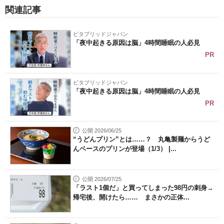
関連記事
ビタブリッドジャパン
「夜中起きる原因は脳」4時間睡眠の人必見
PR
ビタブリッドジャパン
「夜中起きる原因は脳」4時間睡眠の人必見
PR
公開 2026/06/25
“うどんプリン”とは……？ 丸亀製麺からうど
んベースのプリンが登場（1/3） |...
公開 2026/07/25
「ラスト1個だ」と買ってしまった98円の刺身→
帰宅後、開けたら…… まさかの正体...