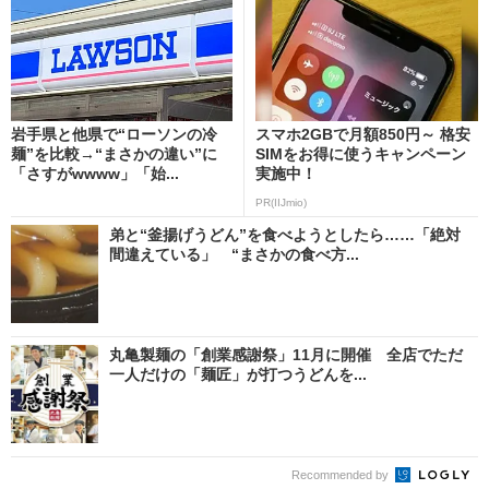
岩手県と他県で“ローソンの冷
スマホ2GBで月額850円～ 格安
麺”を比較→“まさかの違い”に
SIMをお得に使うキャンペーン
「さすがwwww」「始...
実施中！
PR(IIJmio)
弟と“釜揚げうどん”を食べようとしたら……「絶対
間違えている」 “まさかの食べ方...
丸亀製麺の「創業感謝祭」11月に開催 全店でただ
一人だけの「麺匠」が打つうどんを...
Recommended by