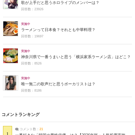
歌が上手だと思うホロライブのメンバーは？
回答数：23926
実施中
ラーメンって日本食？それとも中華料理？
回答数：19697
実施中
神奈川県で一番うまいと思う「横浜家系ラーメン店」はどこ？
回答数：8526
実施中
唯一無二の歌声だと思うボーカリストは？
回答数：8186
コメントランキング
コメント数：
21
1