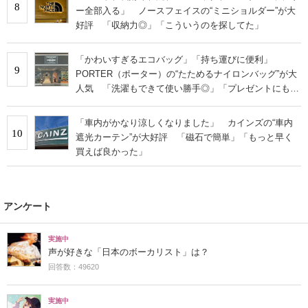
8
ー全部入る」 ノースフェイスの“ミニショルダー”が大
好評 「収納力◎」「こういうのを探してた」
「かわいすぎるエコバッグ」「持ち運びに便利」
9
PORTER（ポーター）の“たためるナイロンバッグ”が大
人気 「洗濯もできて使い勝手◎」「プレゼントにもお
すすめ」
「車内がかなり涼しくなりました」 カインズの“車内
10
遮光カーテン”が大好評 「磁石で簡単」「もっと早く
買えば良かった」
アンケート
実施中
声が好きな「日本のボーカリスト」は？
回答数：49620
実施中