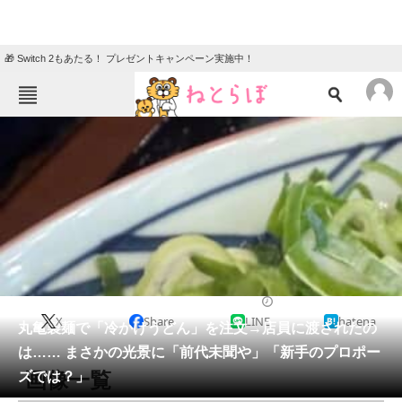
🎁 Switch 2もあたる！ プレゼントキャンペーン実施中！
ねとらぼメニュー
TOP
ニュース
エンタメ
クイズ
グルメ
地域
住まい
教育・育児
動物
リサーチ
グルメ
2026/05/11 14:30（公開）
X
Share
LINE
hatena
会員記事
丸亀製麺で「冷かけうどん」を注文→店員に渡されたの
は…… まさかの光景に「前代未聞や」「新手のプロポー
メディア
画像一覧
ズでは？」
注目記事を集めた総合ページ