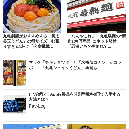
丸亀製麵がおすすめする「明太
「なんやこれ」 丸亀製麺の“新
釜玉うどん」の得サイズ 欲張
作190円商品”にネット騒然
りすぎる1杯に「今度挑戦...
「罪深いもの生まれて...
マック「チキンタツタ」と「名探偵コナン」がコラ
ボ！ 「丸亀シェイクうどん」再開も...
FPが解説！Apple製品を分割手数料0円で入手する
方法とは？
Fav-Log