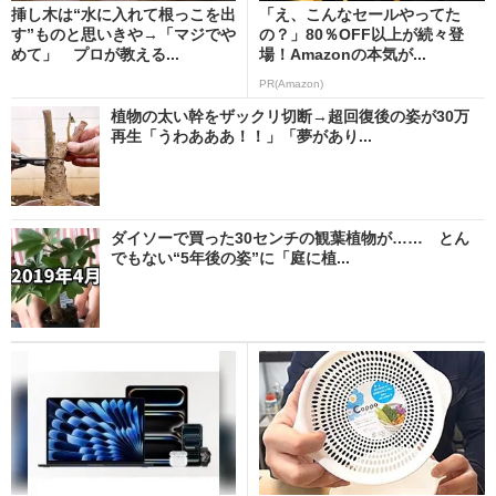
挿し木は“水に入れて根っこを出
「え、こんなセールやってた
す”ものと思いきや→「マジでや
の？」80％OFF以上が続々登
めて」 プロが教える...
場！Amazonの本気が...
PR(Amazon)
植物の太い幹をザックリ切断→超回復後の姿が30万
再生「うわあああ！！」「夢があり...
ダイソーで買った30センチの観葉植物が…… とん
でもない“5年後の姿”に「庭に植...