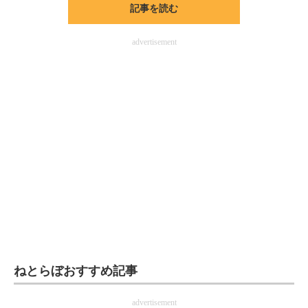
記事を読む
ITの今と未来を見通す
advertisement
スマホと通信の最新トレンド
進化するPCとデバイスの未来
好きが集まる 比べて選べる
ビジネスと働き方のヒント
AI活用のいまが分かる
企業ITのトレンドを詳説
経営リーダーのコミュニティ
マーケ×ITの今がよく分かる
ねとらぼおすすめ記事
ITエンジニア向け専門サイト
advertisement