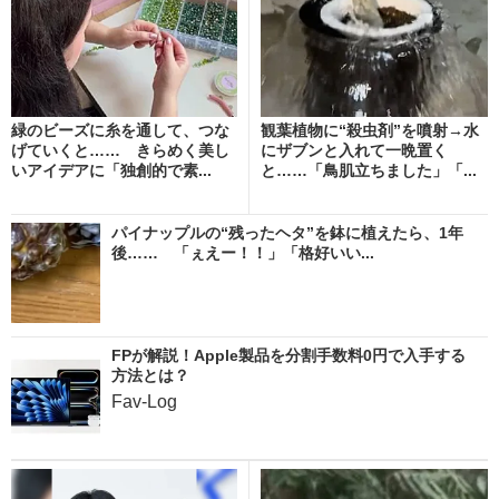
緑のビーズに糸を通して、つな
観葉植物に“殺虫剤”を噴射→水
げていくと…… きらめく美し
にザブンと入れて一晩置く
いアイデアに「独創的で素...
と……「鳥肌立ちました」「...
パイナップルの“残ったヘタ”を鉢に植えたら、1年
後…… 「ぇえー！！」「格好いい...
FPが解説！Apple製品を分割手数料0円で入手する
方法とは？
Fav-Log