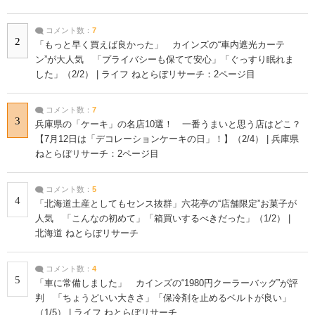
コメント数：
7
2
「もっと早く買えば良かった」 カインズの“車内遮光カーテ
ン”が大人気 「プライバシーも保てて安心」「ぐっすり眠れま
した」（2/2） | ライフ ねとらぼリサーチ：2ページ目
コメント数：
7
3
兵庫県の「ケーキ」の名店10選！ 一番うまいと思う店はどこ？
【7月12日は「デコレーションケーキの日」！】（2/4） | 兵庫県
ねとらぼリサーチ：2ページ目
コメント数：
5
4
「北海道土産としてもセンス抜群」六花亭の“店舗限定”お菓子が
人気 「こんなの初めて」「箱買いするべきだった」（1/2） |
北海道 ねとらぼリサーチ
コメント数：
4
5
「車に常備しました」 カインズの“1980円クーラーバッグ”が評
判 「ちょうどいい大きさ」「保冷剤を止めるベルトが良い」
（1/5） | ライフ ねとらぼリサーチ