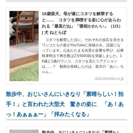
16歳柴犬、母が遂にコタツを解禁する
と…… コタツを満喫する姿に心があらわ
れる「最高だね」「寝相かわいい」（1/3）
| 犬 ねとらぼ
コタツを解禁した日に、それぞれの反応を見せる
ワンコたちの姿がYouTubeに投稿され、話題にな
っています。心あたたまる光景が反響を呼び、記事
執筆時点で再生数は2万6000回を突破しました。1
6歳と1歳のワンコ、コタツを見たリアクション
は……？ 動画を投稿したのは、柴犬の「あい」ち
ゃん…
nlab.itmedia.co.jp
散歩中、おじいさんにいきなり「素晴らしい！拍
手！」と言われた大型犬 驚きの姿に 「あ！あ
っ！あぁぁぁー」「拝みたくなる」
散歩中、おじいさんにいきなり「素晴らし