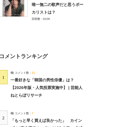
唯一無二の歌声だと思うボー
カリストは？
回答数：8108
コメントランキング
コメント数：
21
1
一番好きな「韓国の男性俳優」は？
【2026年版・人気投票実施中】 | 芸能人
ねとらぼリサーチ
コメント数：
7
2
「もっと早く買えば良かった」 カイン