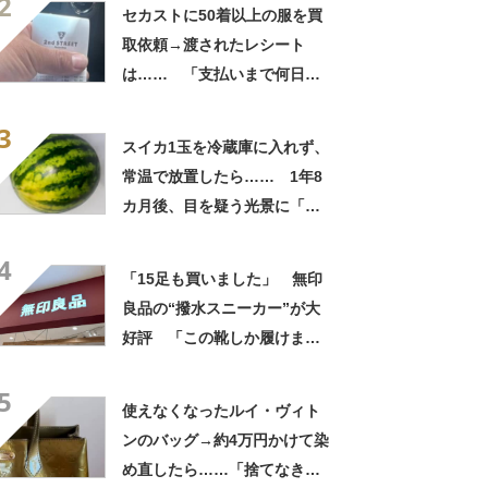
2
自画自賛
セカストに50着以上の服を買
取依頼→渡されたレシート
は…… 「支払いまで何日か
待たされた」衝撃的な光景に
3
「この値段はヤバすぎ」
スイカ1玉を冷蔵庫に入れず、
常温で放置したら…… 1年8
カ月後、目を疑う光景に「ヤ
バいヤバいヤバい」「えっ、
4
こんな姿に……!?」
「15足も買いました」 無印
良品の“撥水スニーカー”が大
好評 「この靴しか履けませ
ん」「本当に疲れにくい」
5
「一生買い続けます」
使えなくなったルイ・ヴィト
ンのバッグ→約4万円かけて染
め直したら……「捨てなきゃ