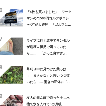
よかった」「そういう使い道
6
もあったのか」
「5枚も買いました」 ワーク
マンの“1500円ゴルフポロシ
ャツ”が大好評 「ゴルフにも
普段使いにも最適」「汗をか
7
いてもすぐ乾く」「全てに大
ライブに行く道中でサンダル
満足しています」
が崩壊→裸足で困っていた
ら…… 「かっこ良すぎ」ま
さかの展開に感動「こういう
8
人に私もなりたい」
草刈り中に見つけた葉っぱ
→「まさかな」と思いつつ抜
いたら…… 驚きの正体に「お
宝やね」「生命力すごい」
9
友人の田んぼで取った土→水
槽で水を入れて3カ月後……