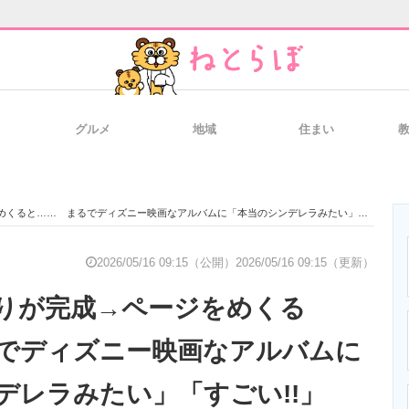
グルメ
地域
住まい
と未来を見通す
スマホと通信の最新トレンド
進化するPCとデ
ると…… まるでディズニー映画なアルバムに「本当のシンデレラみたい」「すごい!!」
のいまが分かる
企業ITのトレンドを詳説
経営リーダーの
2026/05/16 09:15（公開）
2026/05/16 09:15（更新）
りが完成→ページをめくる
T製品の総合サイト
IT製品の技術・比較・事例
製造業のIT導入
でディズニー映画なアルバムに
デレラみたい」「すごい!!」