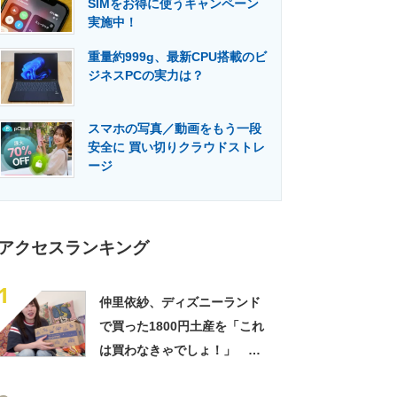
SIMをお得に使うキャンペーン
門メディア
建設×テクノロジーの最前線
実施中！
重量約999g、最新CPU搭載のビ
ジネスPCの実力は？
スマホの写真／動画をもう一段
安全に 買い切りクラウドストレ
ージ
アクセスランキング
1
仲里依紗、ディズニーランド
で買った1800円土産を「これ
は買わなきゃでしょ！」
「すっごい上手お買い物」と