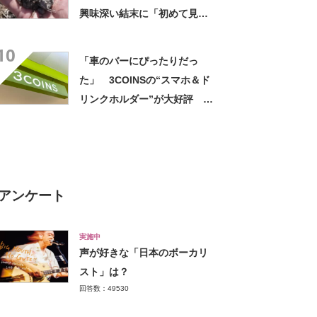
興味深い結末に「初めて見
た」「こんなデカくなん
10
の？」投稿者に話を聞いた
「車のバーにぴったりだっ
た」 3COINSの“スマホ＆ド
リンクホルダー”が大好評
「ドリンクホルダーが二つあ
って便利」「もっと早く買え
ばよかった」
アンケート
実施中
声が好きな「日本のボーカリ
スト」は？
回答数：49530