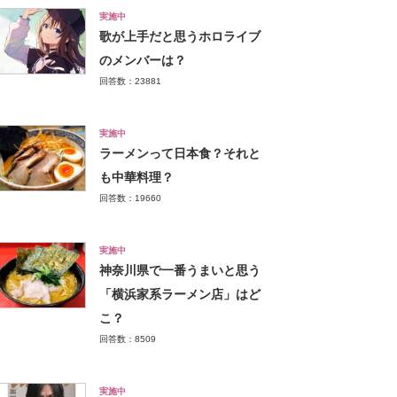
実施中
歌が上手だと思うホロライブ
のメンバーは？
回答数：23881
実施中
ラーメンって日本食？それと
も中華料理？
回答数：19660
実施中
神奈川県で一番うまいと思う
「横浜家系ラーメン店」はど
こ？
回答数：8509
実施中