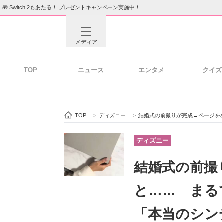
🎁 Switch 2もあたる！ プレゼントキャンペーン実施中！
メディア
TOP
ニュース
エンタメ
クイズ
注目記事を集めた総合ページ
ITの今
TOP
>
ディズニー
>
結婚式の前撮りが完成→ページをめく
ビジネスと働き方のヒント
AI活用
ディズニー
結婚式の前撮
ITエンジニア向け専門サイト
企業向けI
と…… まる
「本当のシン