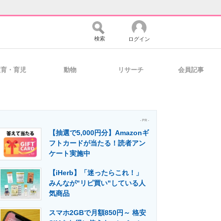
検索
ログイン
教育・育児
動物
リサーチ
会員記事
バイスの未来
好きが集まる 比べて選べる
- PR -
【抽選で5,000円分】Amazonギ
コミュニティ
マーケ×ITの今がよく分かる
フトカードが当たる！読者アン
ケート実施中
【iHerb】「迷ったらこれ！」
・活用を支援
みんなが"リピ買い"している人
気商品
スマホ2GBで月額850円～ 格安