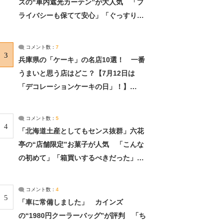
ズの“車内遮光カーテン”が大人気 「プ
ライバシーも保てて安心」「ぐっすり眠
れました」（2/2） | ライフ ねとらぼリ
サーチ：2ページ目
コメント数：
7
3
兵庫県の「ケーキ」の名店10選！ 一番
うまいと思う店はどこ？【7月12日は
「デコレーションケーキの日」！】
（2/4） | 兵庫県 ねとらぼリサーチ：2ペ
ージ目
コメント数：
5
4
「北海道土産としてもセンス抜群」六花
亭の“店舗限定”お菓子が人気 「こんな
の初めて」「箱買いするべきだった」
（1/2） | 北海道 ねとらぼリサーチ
コメント数：
4
5
「車に常備しました」 カインズ
の“1980円クーラーバッグ”が評判 「ち