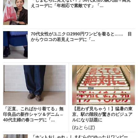
えコーデに「年相応で素敵です」「...
70代女性がユニクロ2990円ワンピを着ると…… 目
からウロコの若見えコーデに「...
「正直、こればかり着てる」無
【思わず見ちゃう！】猛暑の東
印良品の新作シャツ＆デニム→
京、駅の階段が驚きのビジュア
40代主婦の春コーデに「...
ルになり話題に
(ねとらぼ)
「ホントおしゃれ」しまむらの“ゆったりワンピー