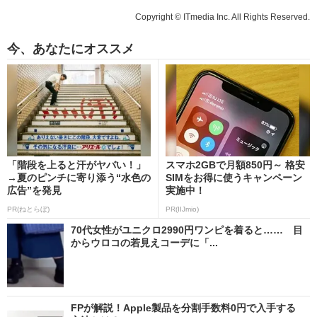
Copyright © ITmedia Inc. All Rights Reserved.
今、あなたにオススメ
「階段を上ると汗がヤバい！」
スマホ2GBで月額850円～ 格安
→夏のピンチに寄り添う“水色の
SIMをお得に使うキャンペーン
広告”を発見
実施中！
PR(ねとらぼ)
PR(IIJmio)
70代女性がユニクロ2990円ワンピを着ると…… 目
からウロコの若見えコーデに「...
FPが解説！Apple製品を分割手数料0円で入手する