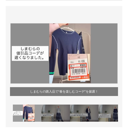
ITの今と未来を見通す
スマホと通信の最新トレンド
進化するPCとデバイスの未来
好きが集まる 比べて選べる
ビジネスと働き方のヒント
AI活用のいまが分かる
企業ITのトレンドを詳説
しまむらの購入品で“春を楽しむコーデ”を披露！
経営リーダーのコミュニティ
マーケ×ITの今がよく分かる
ITエンジニア向け専門サイト