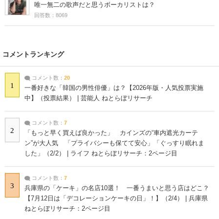
唯一無二の歌声だと思うボーカリストは？
回答数：8069
コメントランキング
コメント数：
20
1
一番好きな「韓国の男性俳優」は？【2026年版・人気投票実施
中】（投票結果） | 芸能人 ねとらぼリサーチ
コメント数：
7
2
「もっと早く買えば良かった」 カインズの“車内遮光カーテ
ン”が大人気 「プライバシーも保てて安心」「ぐっすり眠れま
した」（2/2） | ライフ ねとらぼリサーチ：2ページ目
コメント数：
7
3
兵庫県の「ケーキ」の名店10選！ 一番うまいと思う店はどこ？
【7月12日は「デコレーションケーキの日」！】（2/4） | 兵庫県
ねとらぼリサーチ：2ページ目