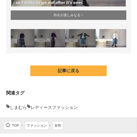
外出が楽しみなる！
記事に戻る
関連タグ
しまむら
レディースファッション
TOP
ファッション
女性
>
>