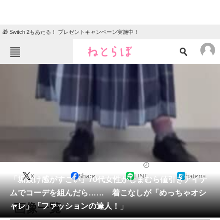
🎁 Switch 2もあたる！ プレゼントキャンペーン実施中！
ねとらぼメニュー
TOP
ニュース
エンタメ
クイズ
グルメ
地域
住まい
教育・育児
動物
リサーチ
女性
2026/05/15 10:15（公開）
X
Share
LINE
hatena
会員記事
「垢抜け感がすごい」70代女性がしまむら値引きアイテ
ムでコーデを組んだら…… 着こなしが「めっちゃオシ
メディア
画像一覧
ャレ」「ファッションの達人！」
注目記事を集めた総合ページ