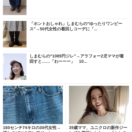
「ホントおしゃれ」しまむらの“ゆったりワンピー
ス”→50代女性の着回しコーデに「...
しまむらの“1089円ジレ”→アラフォー2児ママが着
回すと……「わーーー」 10...
160センチ74キロの30代女性→
39歳ママ、ユニクロの新作ジー