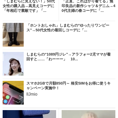
「しまむらに見えない！」50代
「正直、こればかり着てる」無
女性の購入品→高見えコーデに
印良品の新作シャツ＆デニム→4
「年相応で素敵です」「...
0代主婦の春コーデに「...
「ホントおしゃれ」しまむらの“ゆったりワンピー
ス”→50代女性の着回しコーデに「...
しまむらの“1089円ジレ”→アラフォー2児ママが着
回すと……「わーーー」 10...
スマホ2GBで月額850円～ 格安SIMをお得に使うキ
ャンペーン実施中！
IIJmio