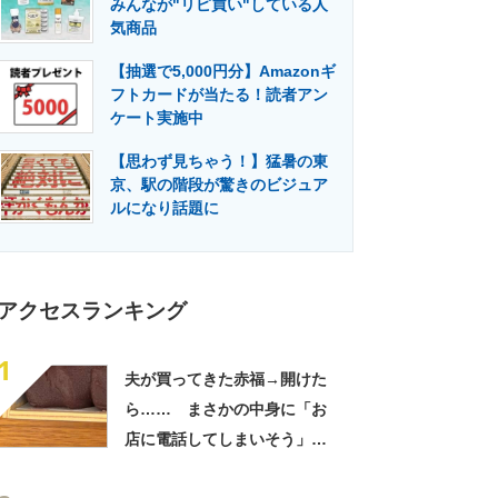
みんなが"リピ買い"している人
門メディア
建設×テクノロジーの最前線
気商品
【抽選で5,000円分】Amazonギ
フトカードが当たる！読者アン
ケート実施中
【思わず見ちゃう！】猛暑の東
京、駅の階段が驚きのビジュア
ルになり話題に
アクセスランキング
1
夫が買ってきた赤福→開けた
ら…… まさかの中身に「お
店に電話してしまいそう」
「さすがに初めて見ました