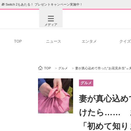
🎁 Switch 2もあたる！ プレゼントキャンペーン実施中！
メディア
TOP
ニュース
エンタメ
クイズ
注目記事を集めた総合ページ
ITの今
TOP
>
グルメ
>
妻が真心込めて作った“お花見弁当”
ビジネスと働き方のヒント
AI活用
グルメ
妻が真心込め
ITエンジニア向け専門サイト
企業向けI
けたら…… 
「初めて知り