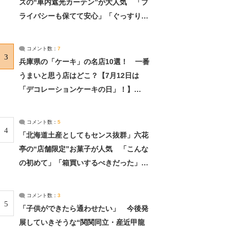
ズの“車内遮光カーテン”が大人気 「プ
ライバシーも保てて安心」「ぐっすり眠
れました」（2/2） | ライフ ねとらぼリ
サーチ：2ページ目
コメント数：
7
3
兵庫県の「ケーキ」の名店10選！ 一番
うまいと思う店はどこ？【7月12日は
「デコレーションケーキの日」！】
（2/4） | 兵庫県 ねとらぼリサーチ：2ペ
ージ目
コメント数：
5
4
「北海道土産としてもセンス抜群」六花
亭の“店舗限定”お菓子が人気 「こんな
の初めて」「箱買いするべきだった」
（1/2） | 北海道 ねとらぼリサーチ
コメント数：
3
5
「子供ができたら通わせたい」 今後発
展していきそうな“関関同立・産近甲龍