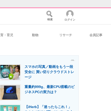
検索
ログイン
教育・育児
動物
リサーチ
会員記事
バイスの未来
好きが集まる 比べて選べる
- PR -
スマホの写真／動画をもう一段
コミュニティ
マーケ×ITの今がよく分かる
安全に 買い切りクラウドストレ
ージ
重量約999g、最新CPU搭載のビ
・活用を支援
ジネスPCの実力は？
【iHerb】「迷ったらこれ！」