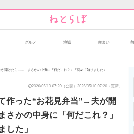
グルメ
地域
住まい
と未来を見通す
スマホと通信の最新トレンド
進化するPCとデ
→夫が開けたら…… まさかの中身に「何だこれ？」「初めて知りました」
のいまが分かる
企業ITのトレンドを詳説
経営リーダーの
2026/05/10 07:20（公開）
2026/05/10 07:20（更新）
て作った“お花見弁当”→夫が開
T製品の総合サイト
IT製品の技術・比較・事例
製造業のIT導入
まさかの中身に「何だこれ？」
ました」