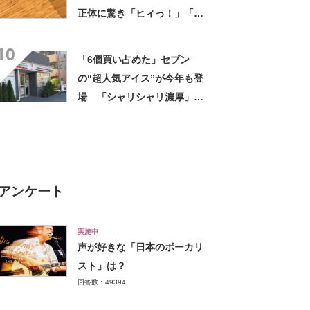
正体に驚き「ヒィっ！」「心
臓に悪いよね、、、」
10
「6個買い占めた」セブン
の“超人気アイス”が今年も登
場 「シャリシャリ濃厚」
「ちょーーーうまい」「箱で
欲しいよこれ」「喫茶店で出
てきてもおかしくない」
アンケート
実施中
声が好きな「日本のボーカリ
スト」は？
回答数：49394