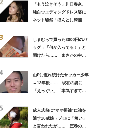
2
笑」と107万表示
「もう泣きそう」川口春奈、
純白ウエディングドレス姿に
ネット騒然「ほんとに綺麗」
「この笑顔が切なすぎる」
3
しまむらで買った3000円のバ
ッグ→「何か入ってる！」と
開けたら…… まさかの中身
に「買いに走った」「コスパ
4
良すぎる」
山Pに憧れ続けたサッカー少年
→13年後…… 現在の姿に
「えっぐい」「本気すぎて尊
敬する」と49万再生
5
成人式前に“ママ振袖”に袖を
通す18歳娘→プロに「短い」
と言われたが…… 圧巻の着