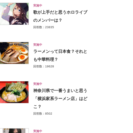
実施中
歌が上手だと思うホロライブ
のメンバーは？
回答数：23835
実施中
ラーメンって日本食？それと
も中華料理？
回答数：19628
実施中
神奈川県で一番うまいと思う
「横浜家系ラーメン店」はど
こ？
回答数：8502
実施中