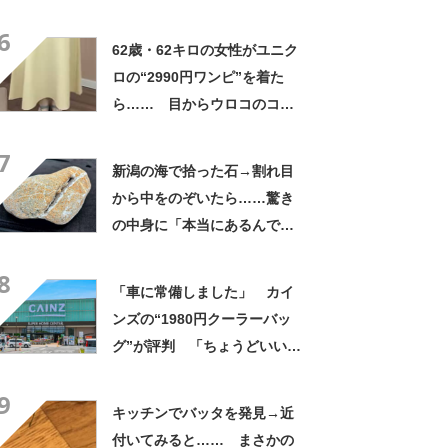
姿に「素敵ねぇうっとり」
6
「綺麗さが引き立ちます」
62歳・62キロの女性がユニク
ロの“2990円ワンピ”を着た
ら…… 目からウロコのコー
デに「全色ほしいくらい」
7
「参考になりました」
新潟の海で拾った石→割れ目
から中をのぞいたら……驚き
の中身に「本当にあるんです
ね！」「お宝だ」
8
「車に常備しました」 カイ
ンズの“1980円クーラーバッ
グ”が評判 「ちょうどいい大
きさ」「保冷剤を止めるベル
9
トが良い」
キッチンでバッタを発見→近
付いてみると…… まさかの