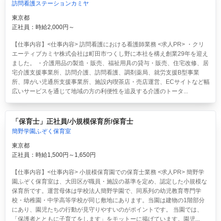
訪問看護ステーションカミヤ
東京都
正社員：時給2,000円～
【仕事内容】<仕事内容> 訪問看護における看護師業務 <求人PR> ・クリ
エーティブカミヤ株式会社は町田市つくし野に本社を構え創業29年を迎え
ました。 ・介護用品の製造・販売、福祉用具の貸与・販売、住宅改修、居
宅介護支援事業所、訪問介護、訪問看護、調剤薬局、就労支援B型事業
所、障がい児通所支援事業所、施設内喫茶店・売店運営、ECサイトなど幅
広いサービスを通じて地域の方の利便性を追及する介護のトータ...
「保育士」正社員/小規模保育所/保育士
簡野学園ふぞく保育室
東京都
正社員：時給1,500円～1,650円
【仕事内容】<仕事内容> 小規模保育園での保育士業務 <求人PR> 簡野学
園ふぞく保育室は、大田区が職員・施設の基準を定め、認定した小規模な
保育所です。運営母体は学校法人簡野学園で、同系列の幼児教育専門学
校・幼稚園・中学高等学校が同じ敷地にあります。当園は建物の1階部分
にあり、園児たちの行動が見守りやすいのがポイントです。 当園では、
「保護者とともに子育てをします」をモットーに掲げています。園児...