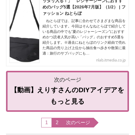
ッタリ入る！」 レジャーシーンにおすす
めのバッグ5選【2026年7月版】（1/2） | フ
ァッション ねとらぼ
ねとらぼでは、記事に合わせてさまざまな商品を
紹介しています。今回はそんなねとらぼで紹介して
いる商品の中でも“夏のレジャーシーズン”におすす
めかつ読者人気が高い「バッグ」のおすすめ5選を
紹介します。※過去にねとらぼのリンク経由で売れ
た商品の売り上げ上位から抽出食べ歩きや散策に最
適：旅行のサブバッグにも…
nlab.itmedia.co.jp
【動画】えりすさんのDIYアイデアを
もっと見る
1
2
次のページ