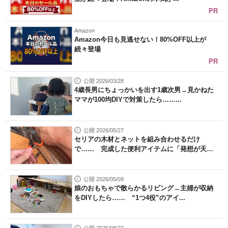
PR
Amazon
Amazon今日も見逃せない！80%OFF以上が
続々登場
PR
公開 2026/03/28
4歳長男にちょっかいを出す1歳次男→見かねた
ママが100均DIYで対策したら……...
公開 2026/05/27
セリアの木材とネットを組み合わせるだけ
で…… 完成した便利アイテムに「発想が天
才...
公開 2026/05/09
娘のおもちゃで散らかるリビング→主婦が収納
をDIYしたら…… “1つ4役”のアイ...