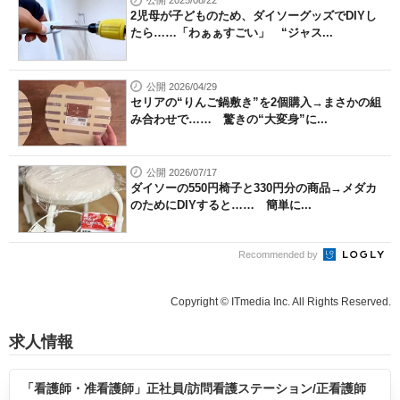
公開 2025/08/22
2児母が子どものため、ダイソーグッズでDIYし
たら……「わぁぁすごい」 “ジャス...
公開 2026/04/29
セリアの“りんご鍋敷き”を2個購入→まさかの組
み合わせで…… 驚きの“大変身”に...
公開 2026/07/17
ダイソーの550円椅子と330円分の商品→メダカ
のためにDIYすると…… 簡単に...
Recommended by
Copyright © ITmedia Inc. All Rights Reserved.
求人情報
「看護師・准看護師」正社員/訪問看護ステーション/正看護師