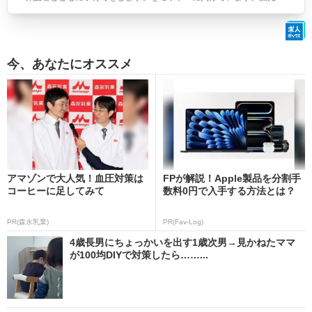
今、あなたにオススメ
アマゾンで大人気！血圧対策は
FPが解説！Apple製品を分割手
コーヒーに足してみて
数料0円で入手する方法とは？
PR(森永乳業)
PR(Fav-Log)
4歳長男にちょっかいを出す1歳次男→見かねたママ
が100均DIYで対策したら……...