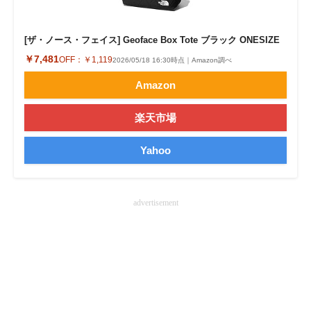
企業向けIT製品の総合サイト
[ザ・ノース・フェイス] Geoface Box Tote ブラック ONESIZE
IT製品の技術・比較・事例
￥7,481
OFF：
￥1,119
2026/05/18 16:30時点｜Amazon調べ
製造業のIT導入・活用を支援
Amazon
モノづくり技術者専門サイト
楽天市場
エレクトロニクス専門サイト
Yahoo
電子設計の基本と応用
エネルギーの専門メディア
advertisement
建設×テクノロジーの最前線
ちょっと気になるネットの話題