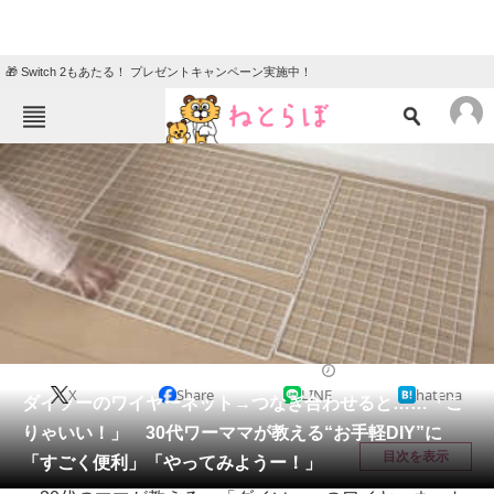
🎁 Switch 2もあたる！ プレゼントキャンペーン実施中！
ねとらぼメニュー
TOP
ニュース
エンタメ
クイズ
グルメ
地域
住まい
教育・育児
動物
リサーチ
リフォーム・リノベーション・DIY
2026/05/21 20:00（公開）
X
Share
LINE
hatena
会員記事
ダイソーのワイヤーネット→つなぎ合わせると……「こ
りゃいい！」 30代ワーママが教える“お手軽DIY”に
メディア
目次を表示
「すごく便利」「やってみようー！」
注目記事を集めた総合ページ