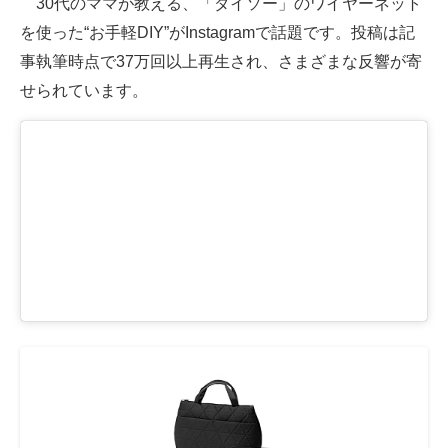
30代のママが教える、「ダイソー」のワイヤーネット
を使った“お手軽DIY”がInstagramで話題です。投稿は記
ITの今と未来を見通す
事執筆時点で37万回以上再生され、さまざまな反響が寄
スマホと通信の最新トレンド
せられています。
進化するPCとデバイスの未来
好きが集まる 比べて選べる
ビジネスと働き方のヒント
AI活用のいまが分かる
企業ITのトレンドを詳説
経営リーダーのコミュニティ
マーケ×ITの今がよく分かる
ITエンジニア向け専門サイト