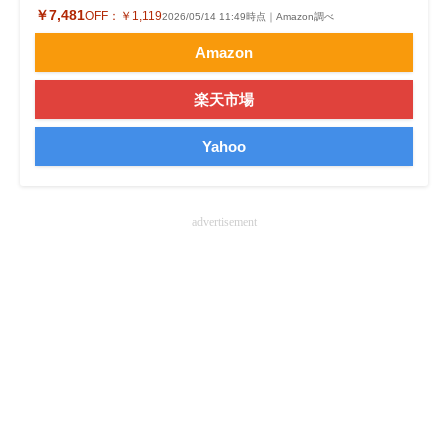
￥7,481
OFF：
￥1,119
2026/05/14 11:49時点｜Amazon調べ
企業向けIT製品の総合サイト
Amazon
IT製品の技術・比較・事例
楽天市場
製造業のIT導入・活用を支援
Yahoo
モノづくり技術者専門サイト
エレクトロニクス専門サイト
advertisement
電子設計の基本と応用
エネルギーの専門メディア
建設×テクノロジーの最前線
ちょっと気になるネットの話題