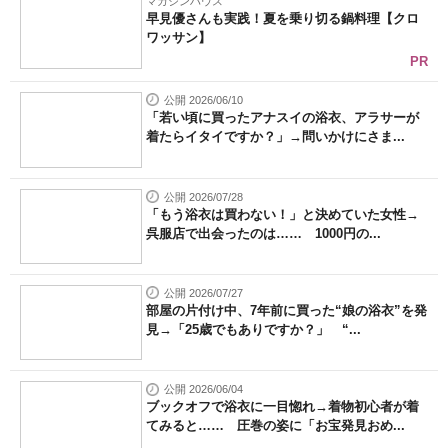
マガジンハウス
早見優さんも実践！夏を乗り切る鍋料理【クロ
ワッサン】
PR
公開 2026/06/10
「若い頃に買ったアナスイの浴衣、アラサーが
着たらイタイですか？」→問いかけにさま...
公開 2026/07/28
「もう浴衣は買わない！」と決めていた女性→
呉服店で出会ったのは…… 1000円の...
公開 2026/07/27
部屋の片付け中、7年前に買った“娘の浴衣”を発
見→「25歳でもありですか？」 “...
公開 2026/06/04
ブックオフで浴衣に一目惚れ→着物初心者が着
てみると…… 圧巻の姿に「お宝発見おめ...