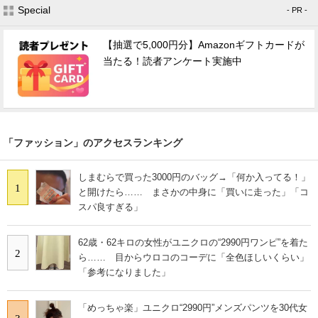
Special
- PR -
【抽選で5,000円分】Amazonギフトカードが
当たる！読者アンケート実施中
「ファッション」のアクセスランキング
しまむらで買った3000円のバッグ→「何か入ってる！」
1
と開けたら…… まさかの中身に「買いに走った」「コ
スパ良すぎる」
62歳・62キロの女性がユニクロの“2990円ワンピ”を着た
2
ら…… 目からウロコのコーデに「全色ほしいくらい」
「参考になりました」
「めっちゃ楽」ユニクロ“2990円”メンズパンツを30代女