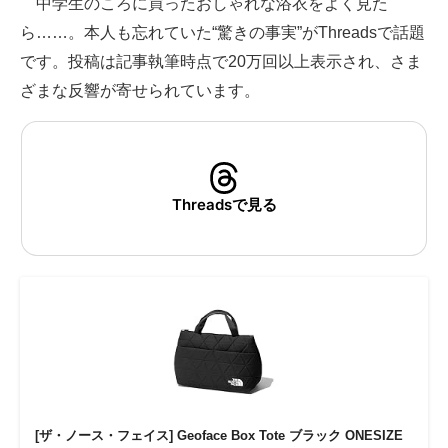
中学生のころに買ったおしゃれな浴衣をよく見た
ら……。本人も忘れていた“驚きの事実”がThreadsで話題
ITの今と未来を見通す
です。投稿は記事執筆時点で20万回以上表示され、さま
スマホと通信の最新トレンド
ざまな反響が寄せられています。
進化するPCとデバイスの未来
好きが集まる 比べて選べる
Threadsで見る
ビジネスと働き方のヒント
AI活用のいまが分かる
企業ITのトレンドを詳説
経営リーダーのコミュニティ
マーケ×ITの今がよく分かる
ITエンジニア向け専門サイト
[ザ・ノース・フェイス] Geoface Box Tote ブラック ONESIZE