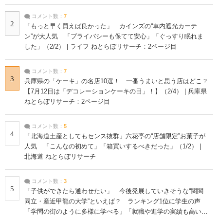
コメント数：
7
2
「もっと早く買えば良かった」 カインズの“車内遮光カーテ
ン”が大人気 「プライバシーも保てて安心」「ぐっすり眠れま
した」（2/2） | ライフ ねとらぼリサーチ：2ページ目
コメント数：
7
3
兵庫県の「ケーキ」の名店10選！ 一番うまいと思う店はどこ？
【7月12日は「デコレーションケーキの日」！】（2/4） | 兵庫県
ねとらぼリサーチ：2ページ目
コメント数：
5
4
「北海道土産としてもセンス抜群」六花亭の“店舗限定”お菓子が
人気 「こんなの初めて」「箱買いするべきだった」（1/2） |
北海道 ねとらぼリサーチ
コメント数：
3
5
「子供ができたら通わせたい」 今後発展していきそうな“関関
同立・産近甲龍の大学”といえば？ ランキング1位に学生の声
「学問の街のように多様に学べる」「就職や進学の実績も高い」