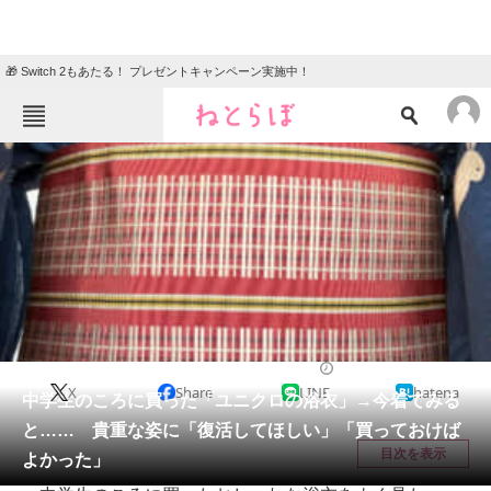
🎁 Switch 2もあたる！ プレゼントキャンペーン実施中！
ねとらぼメニュー
TOP
ニュース
エンタメ
クイズ
グルメ
地域
住まい
教育・育児
動物
リサーチ
ファッション
2026/05/18 07:30（公開）
X
Share
LINE
hatena
会員記事
中学生のころに買った「ユニクロの浴衣」→今着てみる
と…… 貴重な姿に「復活してほしい」「買っておけば
メディア
目次を表示
よかった」
注目記事を集めた総合ページ