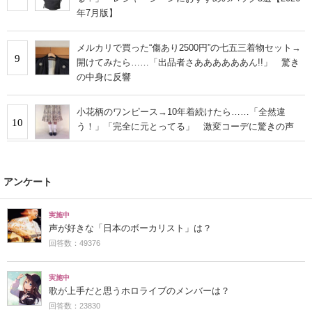
年7月版】
メルカリで買った“傷あり2500円”の七五三着物セット→
9
開けてみたら……「出品者さああああああん!!」 驚き
の中身に反響
小花柄のワンピース→10年着続けたら……「全然違
10
う！」「完全に元とってる」 激変コーデに驚きの声
アンケート
実施中
声が好きな「日本のボーカリスト」は？
回答数：49376
実施中
歌が上手だと思うホロライブのメンバーは？
回答数：23830