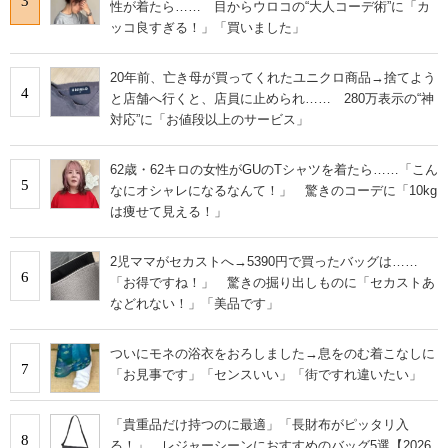
3
性が着たら…… 目からウロコの“大人コーデ術”に「カ
ッコ良すぎる！」「買いました」
20年前、亡き母が買ってくれたユニクロ商品→捨てよう
4
と店舗へ行くと、店員に止められ…… 280万表示の“神
対応”に「お値段以上のサービス」
62歳・62キロの女性がGUのTシャツを着たら……「こん
5
なにオシャレになるなんて！」 驚きのコーデに「10kg
は痩せて見える！」
2児ママがセカストへ→5390円で買ったバッグは……
6
「お得ですね！」 驚きの掘り出しものに「セカストあ
などれない！」「美品です」
ついにモネの浴衣をおろしました→息をのむ着こなしに
7
「お見事です」「センスいい」「街ですれ違いたい」
「貴重品だけ持つのに最適」「長財布がピッタリ入
8
る！」 レジャーシーンにおすすめのバッグ5選【2026