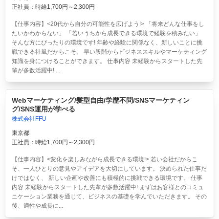
正社員：時給1,700円～2,300円
【仕事内容】<20代から自分の可能性を広げよう!> 「将来どんな仕事をし
たいかわからない」 「若いうちから成長できる環境で経験を積みたい」
そんな方にぴったりの環境です! 年齢や経験に関係なく、新しいことに挑
戦できる社風だからこそ、 早い段階からビジネススキルやマーケティング
知識を身につけることができます。 仕事内容 未経験からスタートした先
輩が多数活躍中! ...
Webマーケティング/髪型自由/学歴不問/SNSマーケティン
グ/SNS運用が学べる
株式会社FFU
東京都
正社員：時給1,700円～2,300円
【仕事内容】<変化を楽しみながら成長できる環境!> 若い会社だからこ
そ、一人ひとりの意見やアイデアを大切にしています。 決められた仕事だ
けではなく、 新しい企画や改善にも積極的に挑戦できる環境です。 仕事
内容 未経験からスタートした先輩が多数活躍中! まずはお客様とのコミュ
ニケーション業務を通じて、ビジネスの基礎を学んでいただきます。 その
後、適性や成長に...