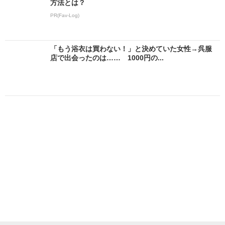
方法とは？
PR(Fav-Log)
「もう浴衣は買わない！」と決めていた女性→呉服
店で出会ったのは…… 1000円の...