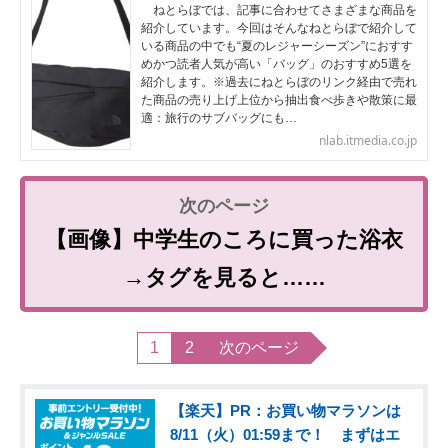
ねとらぼでは、記事に合わせてさまざまな商品を
紹介しています。今回はそんなねとらぼで紹介して
いる商品の中でも“夏のレジャーシーズン”におすす
めかつ読者人気が高い「バッグ」のおすすめ5選を
紹介します。※過去にねとらぼのリンク経由で売れ
た商品の売り上げ上位から抽出食べ歩きや散策に最
適：旅行のサブバッグにも…
nlab.itmedia.co.jp
【画像】中学生のころに買った浴衣
→タグを見ると……
1
2
次のページ
【楽天】PR：お買い物マラソンは
8/11（火）01:59まで！ まずはエ