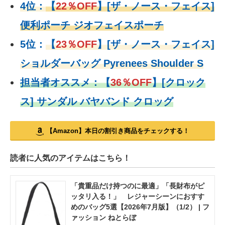
4位：
【
22％OFF
】
[ザ・ノース・フェイス]
便利ポーチ ジオフェイスポーチ
5位：
【
23％OFF
】
[ザ・ノース・フェイス]
ショルダーバッグ Pyrenees Shoulder S
担当者オススメ：
【
36％OFF
】
[クロック
ス] サンダル バヤバンド クロッグ
【Amazon】本日の割引き商品をチェックする！
読者に人気のアイテムはこちら！
「貴重品だけ持つのに最適」「長財布がピ
ッタリ入る！」 レジャーシーンにおすす
めのバッグ5選【2026年7月版】（1/2） | フ
ァッション ねとらぼ