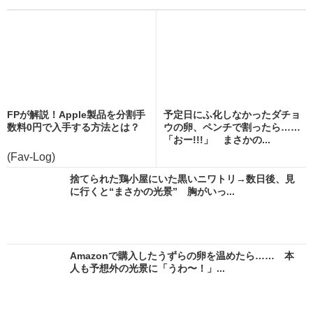
FPが解説！Apple製品を分割手
予定日にふ化しなかったダチョ
数料0円で入手する方法とは？
ウの卵、ペンチで割ったら……
「おー!!!」 まさかの...
(Fav-Log)
捨てられた鶏小屋にいた黒いニワトリ→数日後、見
に行くと“まさかの光景” 胸がいっ...
Amazonで購入したうずらの卵を温めたら…… 本
人も予想外の光景に「うわ〜！」...