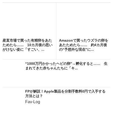
産直市場で買った有精卵をあた
Amazonで買ったウズラの卵を
ためたら…… 10カ月後の思い
あたためたら…… 約4カ月後
がけない姿に「すごい、...
の“予想外な現在”に...
“1000万円かかったヘビの卵”→孵化すると…… 生
まれてきた赤ちゃんたちに「キ...
FPが解説！Apple製品を分割手数料0円で入手する
方法とは？
Fav-Log