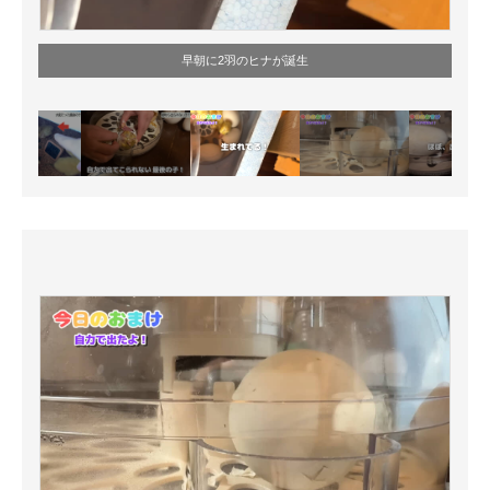
早朝に2羽のヒナが誕生