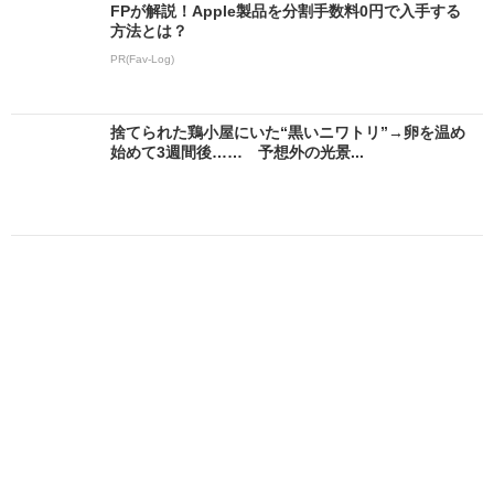
FPが解説！Apple製品を分割手数料0円で入手する
方法とは？
PR(Fav-Log)
捨てられた鶏小屋にいた“黒いニワトリ”→卵を温め
始めて3週間後…… 予想外の光景...