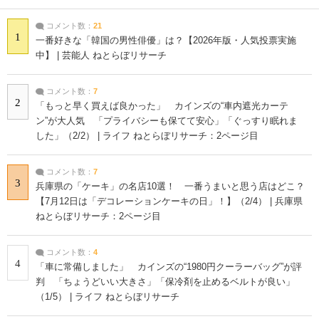
コメント数：
21
1
一番好きな「韓国の男性俳優」は？【2026年版・人気投票実施
中】 | 芸能人 ねとらぼリサーチ
コメント数：
7
2
「もっと早く買えば良かった」 カインズの“車内遮光カーテ
ン”が大人気 「プライバシーも保てて安心」「ぐっすり眠れま
した」（2/2） | ライフ ねとらぼリサーチ：2ページ目
コメント数：
7
3
兵庫県の「ケーキ」の名店10選！ 一番うまいと思う店はどこ？
【7月12日は「デコレーションケーキの日」！】（2/4） | 兵庫県
ねとらぼリサーチ：2ページ目
コメント数：
4
4
「車に常備しました」 カインズの“1980円クーラーバッグ”が評
判 「ちょうどいい大きさ」「保冷剤を止めるベルトが良い」
（1/5） | ライフ ねとらぼリサーチ