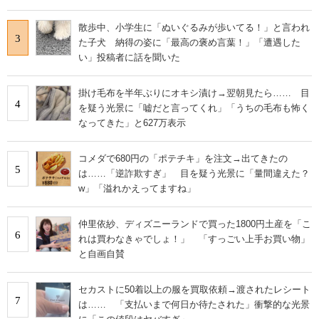
散歩中、小学生に「ぬいぐるみが歩いてる！」と言われ
3
た子犬 納得の姿に「最高の褒め言葉！」「遭遇した
い」投稿者に話を聞いた
掛け毛布を半年ぶりにオキシ漬け→翌朝見たら…… 目
4
を疑う光景に「嘘だと言ってくれ」「うちの毛布も怖く
なってきた」と627万表示
コメダで680円の「ポテチキ」を注文→出てきたの
5
は……「逆詐欺すぎ」 目を疑う光景に「量間違えた？
w」「溢れかえってますね」
仲里依紗、ディズニーランドで買った1800円土産を「こ
6
れは買わなきゃでしょ！」 「すっごい上手お買い物」
と自画自賛
セカストに50着以上の服を買取依頼→渡されたレシート
7
は…… 「支払いまで何日か待たされた」衝撃的な光景