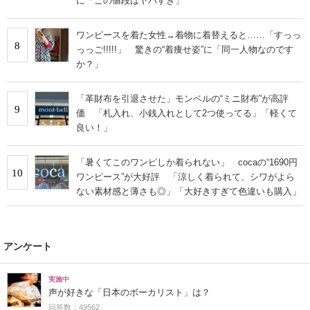
に「この値段はヤバすぎ」
ワンピースを着た女性→着物に着替えると……「すっっ
8
っっご!!!!!」 驚きの“着痩せ姿”に「同一人物なのです
か？」
「革財布を引退させた」モンベルの“ミニ財布”が高評
9
価 「札入れ、小銭入れとして2つ使ってる」「軽くて
良い！」
「暑くてこのワンピしか着られない」 cocaの“1690円
10
ワンピース”が大好評 「涼しく着られて、シワがよら
ない素材感と薄さも◎」「大好きすぎて色違いも購入」
アンケート
実施中
声が好きな「日本のボーカリスト」は？
回答数：49562