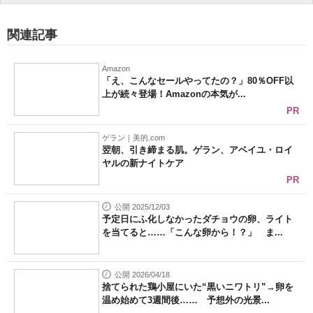
関連記事
Amazon
「え、こんなセールやってたの？」80％OFF以
上が続々登場！Amazonの本気が...
PR
ゲラン｜美的.com
翌朝、引き締まる肌。ゲラン、アベイユ・ロイ
ヤルの新ナイトケア
PR
公開 2025/12/03
予定日にふ化しなかったダチョウの卵、ライト
を当てると……「こんな卵から！？」 ま...
公開 2026/04/18
捨てられた鶏小屋にいた“黒いニワトリ”→卵を
温め始めて3週間後…… 予想外の光景...