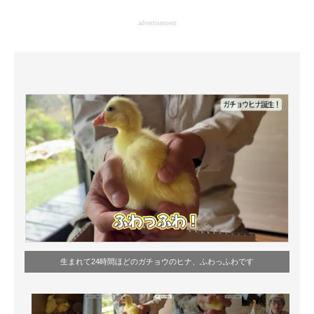
企業向けIT製品の総合サイト
advertisement
IT製品の技術・比較・事例
製造業のIT導入・活用を支援
モノづくり技術者専門サイト
エレクトロニクス専門サイト
電子設計の基本と応用
エネルギーの専門メディア
建設×テクノロジーの最前線
ちょっと気になるネットの話題
生まれて24時間ほどのガチョウのヒナ、ふわっふわです