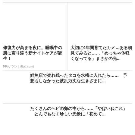
修復力が高まる夜に。睡眠中の
大切に4年間育てたカメ→ある朝
肌に寄り添う新ナイトケアが誕
見てみると……「めっちゃ体軽
生！
くなってる」まさかの光...
PR(ゲラン｜美的.com)
鮮魚店で売れ残ったタコを水槽に入れたら…… 予
想もしなかった波乱万丈な生きざまに...
たくさんのヘビの卵の中から……「やばいねこれ」
とんでもなく珍しい光景に「初めて...