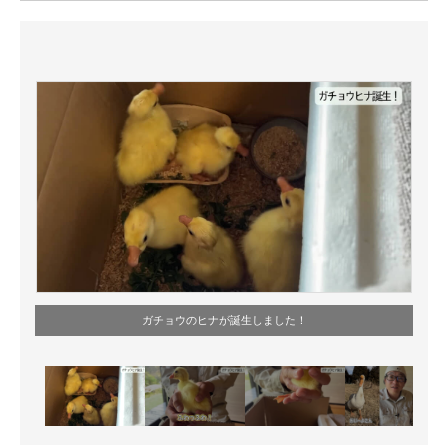
ITの今と未来を見通す
スマホと通信の最新トレンド
進化するPCとデバイスの未来
好きが集まる 比べて選べる
ビジネスと働き方のヒント
AI活用のいまが分かる
企業ITのトレンドを詳説
ガチョウのヒナが誕生しました！
経営リーダーのコミュニティ
マーケ×ITの今がよく分かる
ITエンジニア向け専門サイト