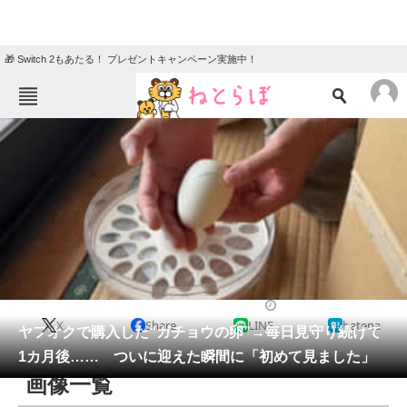
🎁 Switch 2もあたる！ プレゼントキャンペーン実施中！
ねとらぼメニュー
TOP
ニュース
エンタメ
クイズ
グルメ
地域
住まい
教育・育児
動物
リサーチ
その他生き物
2026/05/10 22:05（公開）
X
Share
LINE
hatena
会員記事
ヤフオクで購入した“ガチョウの卵”→毎日見守り続けて
1カ月後…… ついに迎えた瞬間に「初めて見ました」
メディア
画像一覧
注目記事を集めた総合ページ