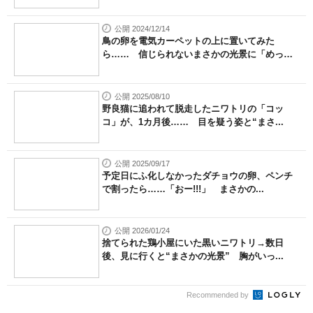
公開 2024/12/14
鳥の卵を電気カーペットの上に置いてみた
ら…… 信じられないまさかの光景に「めっ
ち...
公開 2025/08/10
野良猫に追われて脱走したニワトリの「コッ
コ」が、1カ月後…… 目を疑う姿と“まさ...
公開 2025/09/17
予定日にふ化しなかったダチョウの卵、ペンチ
で割ったら……「おー!!!」 まさかの...
公開 2026/01/24
捨てられた鶏小屋にいた黒いニワトリ→数日
後、見に行くと“まさかの光景” 胸がいっ...
Recommended by