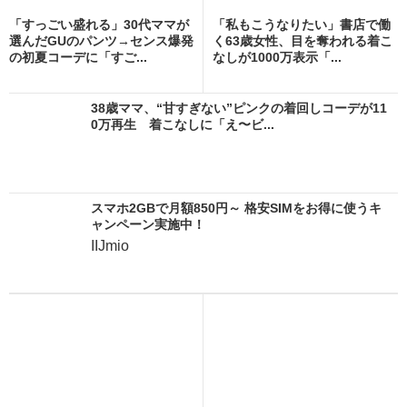
「すっごい盛れる」30代ママが
「私もこうなりたい」書店で働
選んだGUのパンツ→センス爆発
く63歳女性、目を奪われる着こ
の初夏コーデに「すご...
なしが1000万表示「...
38歳ママ、“甘すぎない”ピンクの着回しコーデが11
0万再生 着こなしに「え〜ビ...
スマホ2GBで月額850円～ 格安SIMをお得に使うキ
ャンペーン実施中！
IIJmio