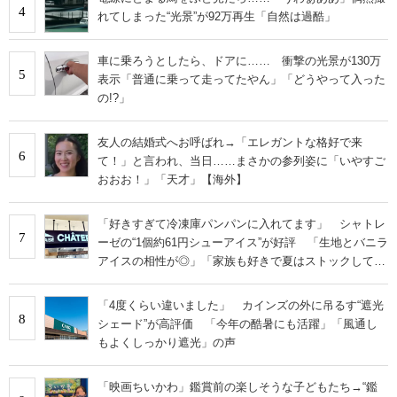
4
れてしまった“光景”が92万再生「自然は過酷」
車に乗ろうとしたら、ドアに…… 衝撃の光景が130万
5
表示「普通に乗って走ってたやん」「どうやって入った
の!?」
友人の結婚式へお呼ばれ→「エレガントな格好で来
6
て！」と言われ、当日……まさかの参列姿に「いやすご
おおお！」「天才」【海外】
「好きすぎて冷凍庫パンパンに入れてます」 シャトレ
7
ーゼの“1個約61円シューアイス”が好評 「生地とバニラ
アイスの相性が◎」「家族も好きで夏はストックして
る」
「4度くらい違いました」 カインズの外に吊るす“遮光
8
シェード”が高評価 「今年の酷暑にも活躍」「風通し
もよくしっかり遮光」の声
「映画ちいかわ」鑑賞前の楽しそうな子どもたち→“鑑