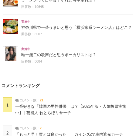
ラーメンって日本食？それとも中華料理？
回答数：19645
実施中
神奈川県で一番うまいと思う「横浜家系ラーメン店」はどこ？
回答数：8507
実施中
唯一無二の歌声だと思うボーカリストは？
回答数：8084
コメントランキング
コメント数：
21
1
一番好きな「韓国の男性俳優」は？【2026年版・人気投票実施
中】 | 芸能人 ねとらぼリサーチ
コメント数：
7
2
「もっと早く買えば良かった」 カインズの“車内遮光カーテ