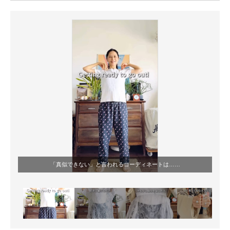
ITの今と未来を見通す
スマホと通信の最新トレンド
進化するPCとデバイスの未来
好きが集まる 比べて選べる
ビジネスと働き方のヒント
AI活用のいまが分かる
企業ITのトレンドを詳説
「真似できない」と言われるコーディネートは……
経営リーダーのコミュニティ
マーケ×ITの今がよく分かる
ITエンジニア向け専門サイト