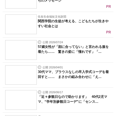
らのメッセージ
PR
住友生命福祉文化財団
関西学院の生徒が考える、こどもたちが生きや
すい社会とは
PR
公開 2026/07/24
57歳女性が「顔に合ってない」と言われる服を
着たら…… 驚きの姿に「憧れです」「...
公開 2026/04/01
30代ママ、ブラウスなしの卒入学式コーデを着
回すと…… まさかの組み合わせに「え...
公開 2026/06/17
「近々参観日なので助かります」 40代2児マ
マ、“学年別参観日コーデ”に「センス...