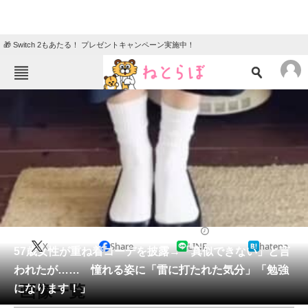
🎁 Switch 2もあたる！ プレゼントキャンペーン実施中！
ねとらぼメニュー
TOP
ニュース
エンタメ
クイズ
グルメ
地域
住まい
教育・育児
動物
リサーチ
ファッション
2026/05/11 19:00（公開）
X
Share
LINE
hatena
会員記事
57歳女性が重ね着コーデを披露→「真似できない」と言
われたが…… 憧れる姿に「雷に打たれた気分」「勉強
メディア
画像一覧
になります！」
注目記事を集めた総合ページ