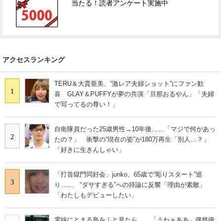
当たる！読者アンケート実施中
アクセスランキング
TERU＆大貫亜美、“激レア夫婦ショット”にファン歓
1
喜 GLAY＆PUFFYが夢の共演「旦那おるやん」「夫婦
で写ってるの尊い！」
自衛隊員だった25歳男性→10年後……「マジで何があっ
2
たの？」 衝撃の“現在の姿”が180万再生「別人…？」
「好きに生きんしゃい」
「打首獄門同好会」junko、65歳で“彫りスタート”巡
3
り…… “ダサすぎる”への持論に反響「理由が素敵」
「わたしもデビューしたい」
電線にとまる鳥をふと見たら……「うわぁああ」偶然撮