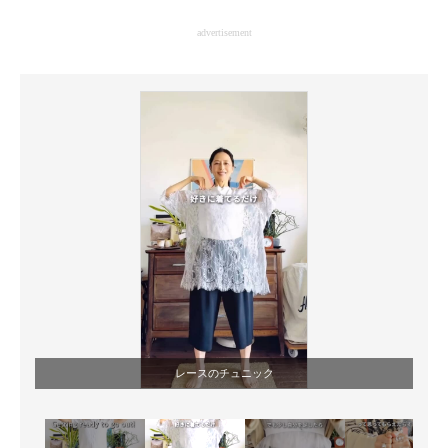
企業向けIT製品の総合サイト
advertisement
IT製品の技術・比較・事例
製造業のIT導入・活用を支援
モノづくり技術者専門サイト
エレクトロニクス専門サイト
電子設計の基本と応用
エネルギーの専門メディア
建設×テクノロジーの最前線
ちょっと気になるネットの話題
レースのチュニック