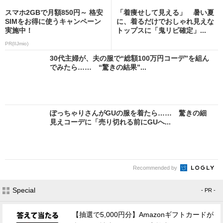
スマホ2GBで月額850円～ 格安
「着痩せして見える」 暑い夏
SIMをお得に使うキャンペーン
に、着るだけでおしゃれ見えな
実施中！
トップスに「鬼リピ確定」...
PR(IIJmio)
30代主婦が、夫の服で“総額100万円コーデ”を組ん
でみたら…… “驚きの結果”...
ぽっちゃりさんがGUの服を着たら…… 驚きの細
見えコーデに「売り切れる前にGUへ...
Recommended by
Special
- PR -
【抽選で5,000円分】Amazonギフトカードが