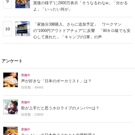
9
賞後の様子”に2900万表示「そうなるわなw」「分かる
よ」「いったい何が」
「家族分3脚購入、さらに追加予定」 ワークマン
10
の“1900円アウトドアチェア”に反響 「90キロ級でも安
心して座れた」「キャンプの1軍」の声
アンケート
実施中
声が好きな「日本のボーカリスト」は？
回答数：49465
実施中
歌が上手だと思うホロライブのメンバーは？
回答数：23859
実施中