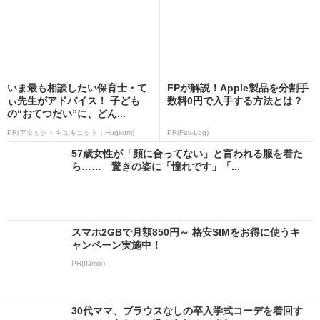
いま最も相談したい保育士・て
FPが解説！Apple製品を分割手
ぃ先生がアドバイス！ 子ども
数料0円で入手する方法とは？
の“おてつだい”に、どん...
PR(アタック・キュキュット｜Hugkum)
PR(Fav-Log)
57歳女性が「顔に合ってない」と言われる服を着た
ら…… 驚きの姿に「憧れです」「...
スマホ2GBで月額850円～ 格安SIMをお得に使うキ
ャンペーン実施中！
PR(IIJmio)
30代ママ、ブラウスなしの卒入学式コーデを着回す