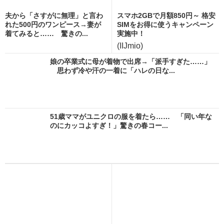
夫から「さすがに無理」と言わ
スマホ2GBで月額850円～ 格安
れた500円のワンピース→妻が
SIMをお得に使うキャンペーン
着てみると…… 驚きの...
実施中！
(IIJmio)
娘の卒業式に母が着物で出席→「派手すぎた……」
思わず冷や汗の一着に「ハレの日な...
51歳ママがユニクロの服を着たら…… 「同い年な
のにカッコよすぎ！」驚きの春コー...