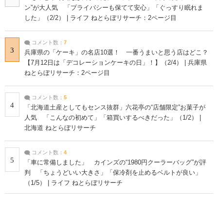
ン”が大人気 「プライバシーも保てて安心」「ぐっすり眠れま
した」（2/2） | ライフ ねとらぼリサーチ：2ページ目
コメント数：
7
3
兵庫県の「ケーキ」の名店10選！ 一番うまいと思う店はどこ？
【7月12日は「デコレーションケーキの日」！】（2/4） | 兵庫県
ねとらぼリサーチ：2ページ目
コメント数：
5
4
「北海道土産としてもセンス抜群」六花亭の“店舗限定”お菓子が
人気 「こんなの初めて」「箱買いするべきだった」（1/2） |
北海道 ねとらぼリサーチ
コメント数：
4
5
「車に常備しました」 カインズの“1980円クーラーバッグ”が評
判 「ちょうどいい大きさ」「保冷剤を止めるベルトが良い」
（1/5） | ライフ ねとらぼリサーチ