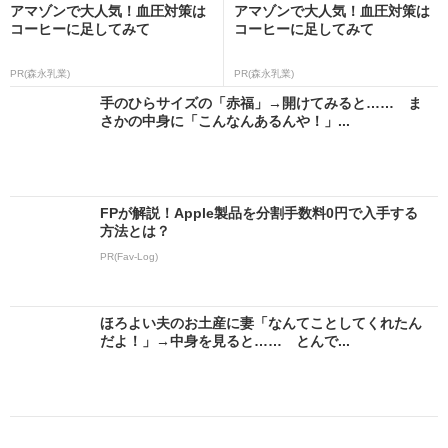
アマゾンで大人気！血圧対策は
アマゾンで大人気！血圧対策は
コーヒーに足してみて
コーヒーに足してみて
PR(森永乳業)
PR(森永乳業)
手のひらサイズの「赤福」→開けてみると…… ま
さかの中身に「こんなんあるんや！」...
FPが解説！Apple製品を分割手数料0円で入手する
方法とは？
PR(Fav-Log)
ほろよい夫のお土産に妻「なんてことしてくれたん
だよ！」→中身を見ると…… とんで...