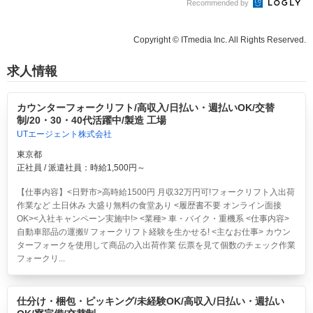
Recommended by
Copyright © ITmedia Inc. All Rights Reserved.
求人情報
カウンターフォークリフト/高収入/日払い・週払いOK/交替
制/20・30・40代活躍中/製造 工場
UTエージェント株式会社
東京都
正社員 / 派遣社員：時給1,500円～
【仕事内容】<日野市>高時給1500円 月収32万円可!フォークリフト入出荷
作業など 土日休み 大盛り無料の食堂あり <履歴書不要 オンライン面接
OK><入社キャンペーン実施中!> <業種> 車・バイク・重機系 <仕事内容>
自動車部品の運搬!/ フォークリフト経験を生かせる! <主なお仕事> カウン
ターフォークを使用して商品の入出荷作業 伝票を見て個数のチェック作業
フォークリ...
仕分け・梱包・ピッキング/未経験OK/高収入/日払い・週払い