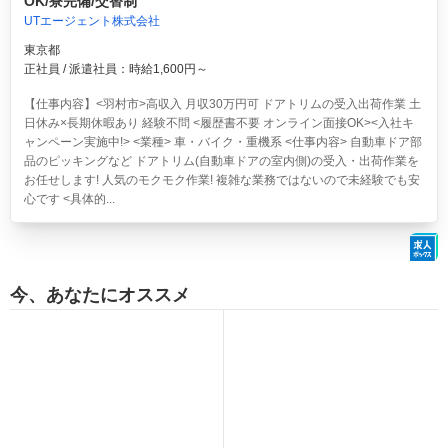
OK/寮完備/交替制
UTエージェント株式会社
東京都
正社員 / 派遣社員：時給1,600円～
【仕事内容】<羽村市>高収入 月収30万円可 ドアトリムの受入出荷作業 土
日休み×長期休暇あり 経験不問 <履歴書不要 オンライン面接OK><入社キ
ャンペーン実施中!> <業種> 車・バイク・重機系 <仕事内容> 自動車ドア部
品のピッキングなど ドアトリム(自動車ドアの室内側)の受入・出荷作業を
お任せします! 人気のモクモク作業! 複雑な業務ではないので未経験でも安
心です <具体的...
今、あなたにオススメ