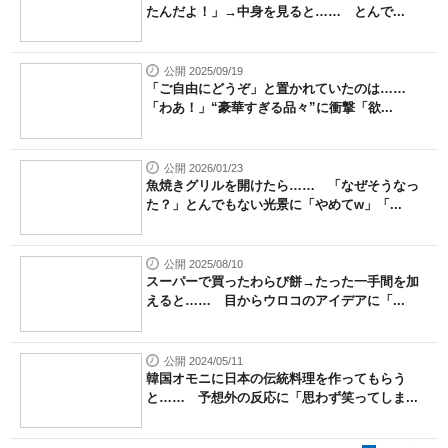
たんだよ！」→中身を見ると…… とんで...
公開 2025/09/19
「ご自由にどうぞ」と置かれていたのは……
「わあ！」“豪華すぎる品々”に衝撃「欲...
公開 2026/01/23
魚焼きグリルを開けたら…… 「なぜそうなっ
た？」とんでもない光景に「やめてw」「...
公開 2025/08/10
スーパーで買ったわらび餅→たった一手間を加
えると…… 目からウロコのアイデアに「...
公開 2024/05/11
韓国オモニに日本の伝統料理を作ってもらう
と…… 予想外の反応に「思わず笑ってしま...