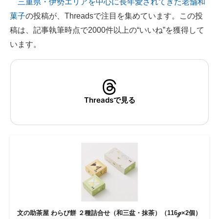
三重県・伊勢エリアを中心に長年愛されてきた老舗和
菓子
の投稿が、Threadsで注目を集めています。この投
ITの今と未来を見通す
稿は、記事執筆時点で2000件以上の“いいね”を獲得して
スマホと通信の最新トレンド
います。
進化するPCとデバイスの未来
好きが集まる 比べて選べる
Threadsで見る
ビジネスと働き方のヒント
AI活用のいまが分かる
企業ITのトレンドを詳説
経営リーダーのコミュニティ
マーケ×ITの今がよく分かる
ITエンジニア向け専門サイト
文の助茶屋 わらび餅 ２種詰合せ（和三盆・抹茶）（116ℊ×2個）