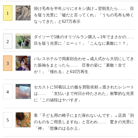
掛け毛布を半年ぶりにオキシ漬け→翌朝見たら…… 目
1
を疑う光景に「嘘だと言ってくれ」「うちの毛布も怖く
なってきた」と627万表示
ダイソーで1株のオリヅルラン購入→1年でまさかの……
2
目を疑う光景に「エーッ！」「こんなに素敵に！？」
パレスホテルで両家顔合わせ→成人式から大切にしてき
3
た振袖をまとったら…… 圧巻の姿に「素敵！全て
が！」「憧れる」と610万再生
セカストに50着以上の服を買取依頼→渡されたレシート
4
は…… 「支払いまで何日か待たされた」衝撃的な光景
に「この値段はヤバすぎ」
客「子ども用の椅子にまだ座れないんです」→店員「別
5
のものをご用意しますね」と言われ…… 驚きの光景に
「神」「想像のはるか上」