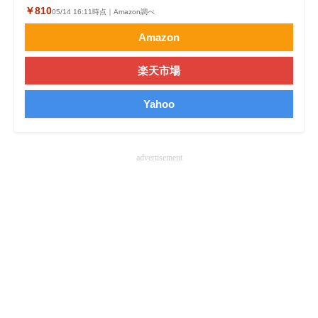
￥810
05/14 16:11時点｜Amazon調べ
企業向けIT製品の総合サイト
Amazon
IT製品の技術・比較・事例
楽天市場
製造業のIT導入・活用を支援
Yahoo
モノづくり技術者専門サイト
エレクトロニクス専門サイト
advertisement
電子設計の基本と応用
エネルギーの専門メディア
建設×テクノロジーの最前線
ちょっと気になるネットの話題