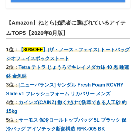
【Amazon】ねとらぼ読者に選ばれているアイテ
ムTOP5【2026年8月版】
1位：
【
30%OFF
】[ザ・ノース・フェイス] トートバッグ
ジオフェイスボックストート
2位：
Tetra テトラ じょうろでキレイメダカ鉢 40
黒 睡蓮
鉢 金魚鉢
3位：
[ニューバランス] サンダル Fresh Foam RCVRY
Slide v1 フレッシュフォーム リカバリー メンズ
4位：
カインズ(CAINZ) 撒くだけで防草できる人工砂 約
15kg
5位：
サーモス 保冷ロールトップバッグ 5L ブラック 保
冷バッグ アイソテック断熱構造 RFK-005 BK