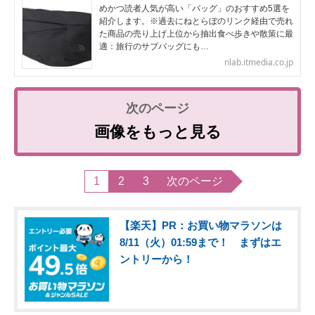
めかつ読者人気が高い「バッグ」のおすすめ5選を
紹介します。※過去にねとらぼのリンク経由で売れ
た商品の売り上げ上位から抽出食べ歩きや散策に最
適：旅行のサブバッグにも…
nlab.itmedia.co.jp
画像をもっと見る
1
2
3
次のページ
【楽天】PR：お買い物マラソンは
8/11（火）01:59まで！ まずはエ
ントリーから！