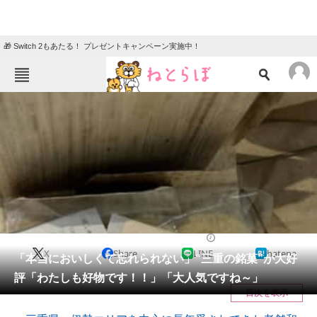
🎁 Switch 2もあたる！ プレゼントキャンペーン実施中！
ねとらぼメニュー
TOP
ニュース
エンタメ
クイズ
グルメ
地域
住まい
教育・育児
動物
リサーチ
ライフスタイル
2026/05/18 14:30（公開）
X
Share
LINE
hatena
会員記事
「本当においしくて忘れられない」“三重の銘菓”が大好
評「わたしも好物です！！」「大人気ですね～」
メディア
目次を表示
注目記事を集めた総合ページ