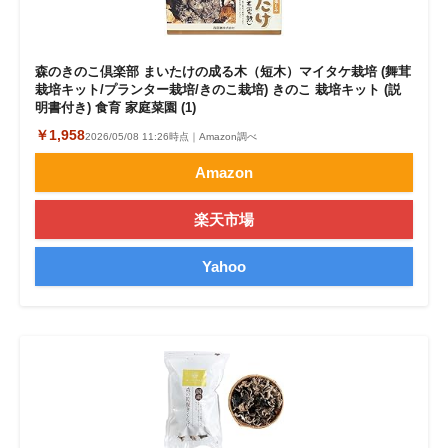
森のきのこ倶楽部 まいたけの成る木（短木）マイタケ栽培 (舞茸
栽培キット/プランター栽培/きのこ栽培) きのこ 栽培キット (説
明書付き) 食育 家庭菜園 (1)
￥1,958
2026/05/08 11:26時点｜Amazon調べ
Amazon
楽天市場
Yahoo