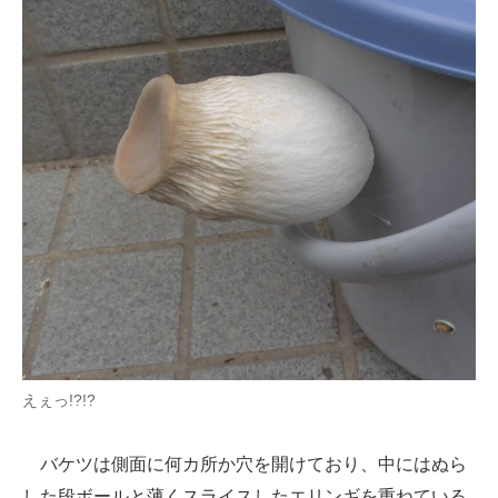
えぇっ!?!?
バケツは側面に何カ所か穴を開けており、中にはぬら
した段ボールと薄くスライスしたエリンギを重ねている