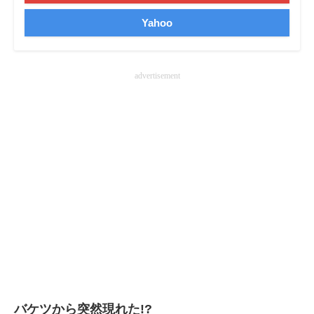
企業向けIT製品の総合サイト
Yahoo
IT製品の技術・比較・事例
advertisement
製造業のIT導入・活用を支援
モノづくり技術者専門サイト
エレクトロニクス専門サイト
電子設計の基本と応用
エネルギーの専門メディア
建設×テクノロジーの最前線
ちょっと気になるネットの話題
バケツから突然現れた!?