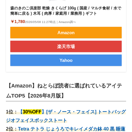
森のきのこ倶楽部 乾燥 きくらげ 100g ( 国産 / マルチ食材 / 水で
簡単に戻る ) 木耳 ( 肉厚 / 家庭用 / 業務用 ) ギフト
￥1,780
2026/05/08 11:27時点｜Amazon調べ
Amazon
楽天市場
Yahoo
【Amazon】ねとらぼ読者に選ばれているアイテ
ムTOP5【2026年8月版】
1位：
【
30%OFF
】[ザ・ノース・フェイス] トートバッグ
ジオフェイスボックストート
2位：
Tetra テトラ じょうろでキレイメダカ鉢 40
黒 睡蓮