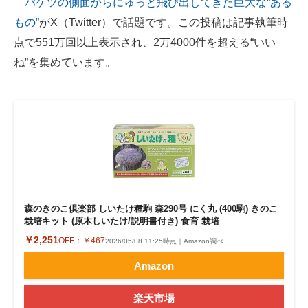
バケツの側面からにゅっと飛び出してきた巨大な“ある
もの”
がX（Twitter）で話題です。この投稿は記事執筆時
ITの今と未来を見通す
点で551万回以上表示され、2万4000件を超える“いい
スマホと通信の最新トレンド
ね”を集めています。
進化するPCとデバイスの未来
好きが集まる 比べて選べる
ビジネスと働き方のヒント
AI活用のいまが分かる
企業ITのトレンドを詳説
森のきのこ倶楽部 しいたけ種駒 森290号 にく丸 (400駒) きのこ
栽培キット (原木しいたけ/説明書付き) 食育 栽培
経営リーダーのコミュニティ
￥2,251
OFF：
￥467
2026/05/08 11:25時点｜Amazon調べ
Amazon
マーケ×ITの今がよく分かる
ITエンジニア向け専門サイト
楽天市場