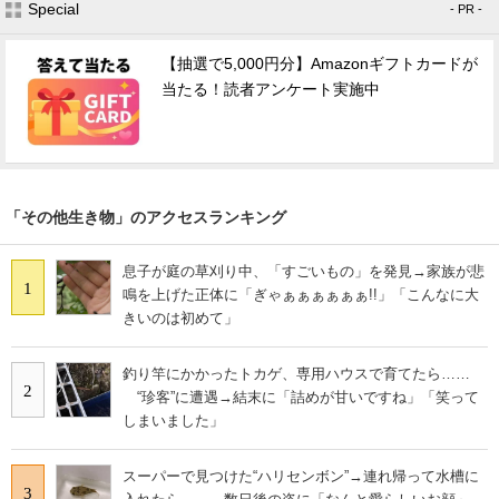
Special
- PR -
【抽選で5,000円分】Amazonギフトカードが
当たる！読者アンケート実施中
「その他生き物」のアクセスランキング
息子が庭の草刈り中、「すごいもの」を発見→家族が悲
1
鳴を上げた正体に「ぎゃぁぁぁぁぁぁ!!」「こんなに大
きいのは初めて」
釣り竿にかかったトカゲ、専用ハウスで育てたら……
2
“珍客”に遭遇→結末に「詰めが甘いですね」「笑って
しまいました」
スーパーで見つけた“ハリセンボン”→連れ帰って水槽に
3