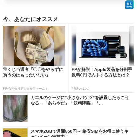
今、あなたにオススメ
宝くじ当選者「〇〇をやらずに
FPが解説！Apple製品を分割手
買うのはもったいない」
数料0円で入手する方法とは？
PR(合同会社デジタルファーム )
PR(Fav-Log)
カエルのケージに“小さなバケツ”を設置したらこう
なる→「あらやだ」「妖精降臨」「...
スマホ2GBで月額850円～ 格安SIMをお得に使うキ
ャンペーン実施中！