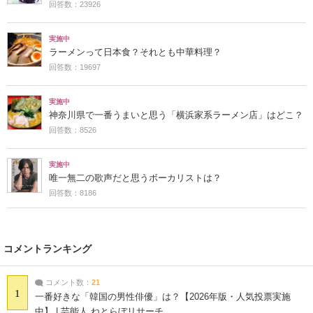
回答数：23926
実施中
ラーメンって日本食？それとも中華料理？
回答数：19697
実施中
神奈川県で一番うまいと思う「横浜家系ラーメン店」はどこ？
回答数：8526
実施中
唯一無二の歌声だと思うボーカリストは？
回答数：8186
コメントランキング
コメント数：
21
1
一番好きな「韓国の男性俳優」は？【2026年版・人気投票実施
中】 | 芸能人 ねとらぼリサーチ