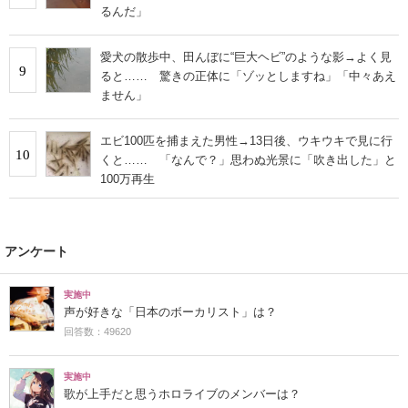
るんだ」
愛犬の散歩中、田んぼに“巨大ヘビ”のような影→よく見
9
ると…… 驚きの正体に「ゾッとしますね」「中々あえ
ません」
エビ100匹を捕まえた男性→13日後、ウキウキで見に行
10
くと…… 「なんで？」思わぬ光景に「吹き出した」と
100万再生
アンケート
実施中
声が好きな「日本のボーカリスト」は？
回答数：49620
実施中
歌が上手だと思うホロライブのメンバーは？