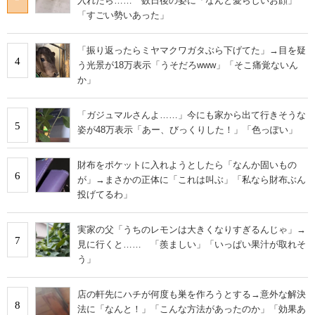
入れたら…… 数日後の姿に「なんと愛らしいお顔」
「すごい勢いあった」
「振り返ったらミヤマクワガタぶら下げてた」→目を疑
4
う光景が18万表示「うそだろwww」「そこ痛覚ないん
か」
「ガジュマルさんよ……」今にも家から出て行きそうな
5
姿が48万表示「あー、びっくりした！」「色っぽい」
財布をポケットに入れようとしたら「なんか固いもの
6
が」→まさかの正体に「これは叫ぶ」「私なら財布ぶん
投げてるわ」
実家の父「うちのレモンは大きくなりすぎるんじゃ」→
7
見に行くと…… 「羨ましい」「いっぱい果汁が取れそ
う」
店の軒先にハチが何度も巣を作ろうとする→意外な解決
8
法に「なんと！」「こんな方法があったのか」「効果あ