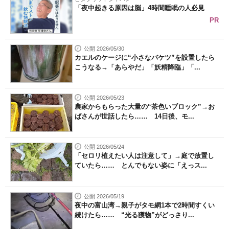
「夜中起きる原因は脳」4時間睡眠の人必見
PR
公開 2026/05/30
カエルのケージに“小さなバケツ”を設置したら
こうなる→「あらやだ」「妖精降臨」「...
公開 2026/05/23
農家からもらった大量の“茶色いブロック”→お
ばさんが世話したら…… 14日後、モ...
公開 2026/05/24
「セロリ植えたい人は注意して」→庭で放置し
ていたら…… とんでもない姿に「えっス...
公開 2026/05/19
夜中の富山湾→親子がタモ網1本で2時間すくい
続けたら…… “光る獲物”がどっさり...