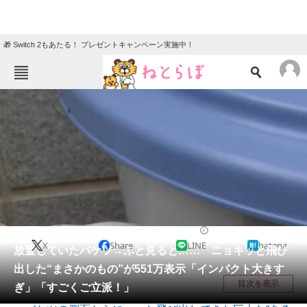
🎁 Switch 2もあたる！ プレゼントキャンペーン実施中！
ねとらぼメニュー
TOP
ニュース
エンタメ
クイズ
グルメ
地域
住まい
教育・育児
動物
リサーチ
その他生き物
2026/05/13 10:30（公開）
X
Share
LINE
hatena
会員記事
放置していたバケツ→ふと見ると…… ニョキッと飛び
出した“まさかのもの”が551万表示「インパクト大きす
メディア
目次を表示
ぎ」「すごくご立派！」
注目記事を集めた総合ページ