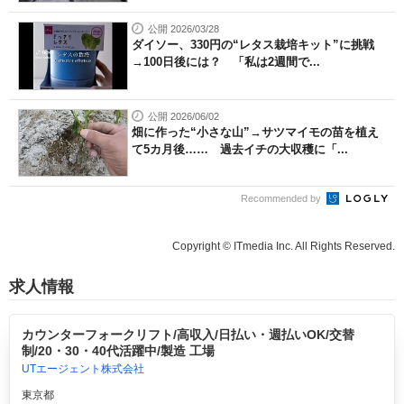
公開 2026/03/28
ダイソー、330円の“レタス栽培キット”に挑戦
→100日後には？ 「私は2週間で...
公開 2026/06/02
畑に作った“小さな山”→サツマイモの苗を植え
て5カ月後…… 過去イチの大収穫に「...
Recommended by
Copyright © ITmedia Inc. All Rights Reserved.
求人情報
カウンターフォークリフト/高収入/日払い・週払いOK/交替
制/20・30・40代活躍中/製造 工場
UTエージェント株式会社
東京都