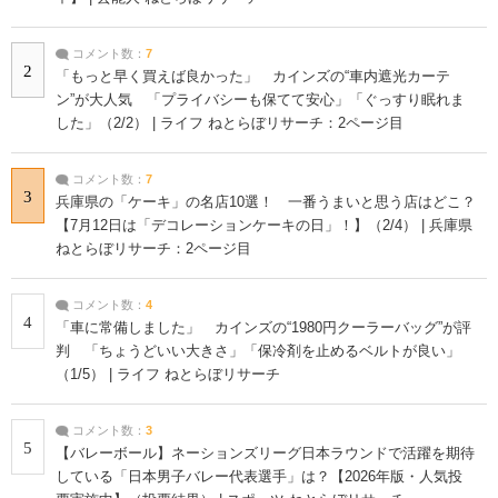
コメント数：
7
2
「もっと早く買えば良かった」 カインズの“車内遮光カーテ
ン”が大人気 「プライバシーも保てて安心」「ぐっすり眠れま
した」（2/2） | ライフ ねとらぼリサーチ：2ページ目
コメント数：
7
3
兵庫県の「ケーキ」の名店10選！ 一番うまいと思う店はどこ？
【7月12日は「デコレーションケーキの日」！】（2/4） | 兵庫県
ねとらぼリサーチ：2ページ目
コメント数：
4
4
「車に常備しました」 カインズの“1980円クーラーバッグ”が評
判 「ちょうどいい大きさ」「保冷剤を止めるベルトが良い」
（1/5） | ライフ ねとらぼリサーチ
コメント数：
3
5
【バレーボール】ネーションズリーグ日本ラウンドで活躍を期待
している「日本男子バレー代表選手」は？【2026年版・人気投