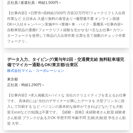
正社員 / 派遣社員：時給1,500円～
【仕事内容】<日野市>高時給1500円 月収32万円可!フォークリフト入出荷
作業など 土日休み 大盛り無料の食堂あり <履歴書不要 オンライン面接
OK><入社キャンペーン実施中!> <業種> 車・バイク・重機系 <仕事内容>
自動車部品の運搬!/ フォークリフト経験を生かせる! <主なお仕事> カウン
ターフォークを使用して商品の入出荷作業 伝票を見て個数のチェック作業
フォークリ...
データ入力、タイピング/賞与年2回・交通費支給 無料駐車場完
備でマイカー通勤もOK/東京都/台東区
株式会社マイム・コーポレーション
東京都
正社員：時給1,290円～
【仕事内容】<求人掲載元>バイトな 当社のクリエイティブを支えるお仕事
です。 具体的には/ 当社のデザイナーが興したデータを 大型プリンタに投
入して印刷する など パソコンの基本的な操作ができればどなたでも大歓
迎 Excelなどの知識は不要です。 【経験・資格】未経験者さん歓迎 経験者
さん歓迎 ブランクがある方OK 学歴不問 年齢不問 主婦(夫)歓迎 学生さん歓
迎 大学...