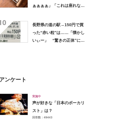
ぁぁぁぁ」「これは座れな
い」「諦めてください」
10
長野県の道の駅→150円で買
った“赤い粒”は……「懐かし
いぃー」 “驚きの正体”に
「実家や近所の庭になってた
なー」「昭和の思い出」
アンケート
実施中
声が好きな「日本のボーカリ
スト」は？
回答数：49443