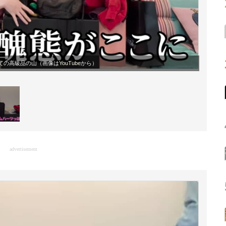
しての高級品の山（画像は
YouTube
から）
advertisement