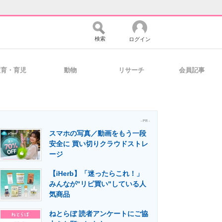
検索
ログイン
教育・育児
動物
リサーチ
会員記事
バイスの未来
好きが集まる 比べて選べる
- PR -
スマホの写真／動画をもう一段
コミュニティ
マーケ×ITの今がよく分かる
安全に 買い切りクラウドストレ
ージ
【iHerb】「迷ったらこれ！」
・活用を支援
みんなが"リピ買い"している人
気商品
ねとらぼ 読者アンケートにご協