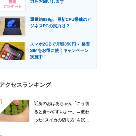
力をお願いします
門メディア
建設×テクノロジーの最前線
重量約999g、最新CPU搭載のビ
ジネスPCの実力は？
スマホ2GBで月額850円～ 格安
SIMをお得に使うキャンペーン
実施中！
アクセスランキング
1
近所のおばあちゃん「こう切
ると食べやすいよ〜」→教わ
った“スイカの切り方”を試し
てみると…… 目からウロコ