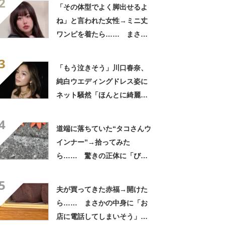
2
の光景に「やってみます」
「その体型でよく脚出せるよ
ね」と言われた女性→ミニ丈
ワンピを着たら…… まさか
の姿に「『マジか！』って叫
3
んだ」「スーパーオシャレ」
「もう泣きそう」川口春奈、
純白ウエディングドレス姿に
ネット騒然「ほんとに綺麗」
「この笑顔が切なすぎる」
4
道端に落ちていた“タコさんウ
インナー”→拾ってみた
ら…… 驚きの正体に「びっ
くりした～」「焦げ目がリア
5
ル……」
夫が買ってきた赤福→開けた
ら…… まさかの中身に「お
店に電話してしまいそう」