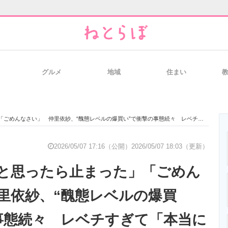
グルメ
地域
住まい
と未来を見通す
スマホと通信の最新トレンド
進化するPCとデ
い」 仲里依紗、“醜態レベルの爆買い”で衝撃の事態続々 レベチすぎて「本当に里依紗ちゃんくらい」
のいまが分かる
企業ITのトレンドを詳説
経営リーダーの
2026/05/07 17:16（公開）
2026/05/07 18:03（更新）
と思ったら止まった」「ごめん
T製品の総合サイト
IT製品の技術・比較・事例
製造業のIT導入
里依紗、“醜態レベルの爆買
事態続々 レベチすぎて「本当に