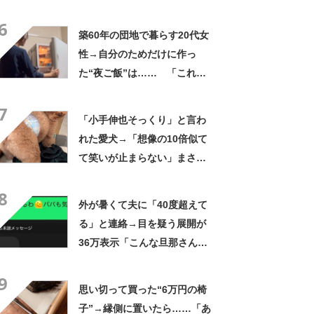
「さすがに初めて見ました
6
笑」と107万表示
築60年の団地で暮らす20代女
性→自分のためだけに作っ
た“夜ご飯”は…… 「これぞ
手料理」「こんな女性になり
7
たい！」
「小手伸也そっくり」と言わ
れた愛犬→「想像の10倍似て
て笑いが止まらない」まさか
の姿に「生き別れの兄弟説」
8
「パーツのバランスが同じ」
外が暑くて夫に「40度超えて
る」と連絡→目を疑う展開が
36万表示「こんな旦那さん羨
ましいわ！」
9
思い切って買った“6万円の椅
子”→縁側に置いたら……「あ