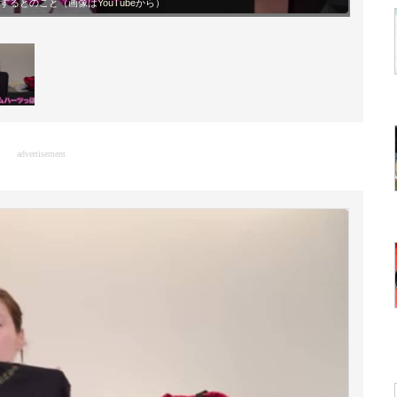
円するとのこと（画像は
YouTube
から）
advertisement