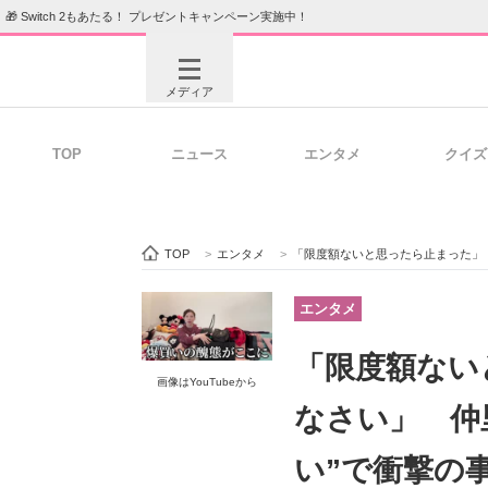
🎁 Switch 2もあたる！ プレゼントキャンペーン実施中！
メディア
TOP
ニュース
エンタメ
クイズ
注目記事を集めた総合ページ
ITの今
TOP
>
エンタメ
>
「限度額ないと思ったら止まった」「ごめんなさ
ビジネスと働き方のヒント
AI活用
エンタメ
「限度額ない
画像はYouTubeから
ITエンジニア向け専門サイト
企業向けI
なさい」 仲
い”で衝撃の