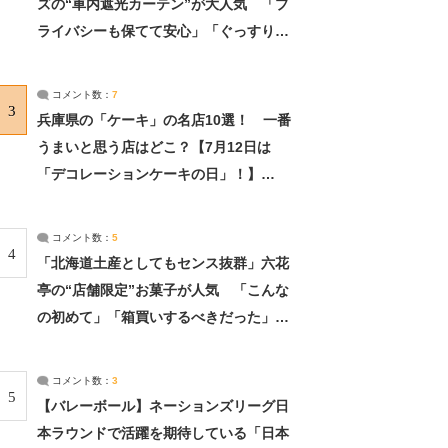
ズの“車内遮光カーテン”が大人気 「プ
ライバシーも保てて安心」「ぐっすり眠
れました」（2/2） | ライフ ねとらぼリ
サーチ：2ページ目
コメント数：
7
3
兵庫県の「ケーキ」の名店10選！ 一番
うまいと思う店はどこ？【7月12日は
「デコレーションケーキの日」！】
（2/4） | 兵庫県 ねとらぼリサーチ：2ペ
ージ目
コメント数：
5
4
「北海道土産としてもセンス抜群」六花
亭の“店舗限定”お菓子が人気 「こんな
の初めて」「箱買いするべきだった」
（1/2） | 北海道 ねとらぼリサーチ
コメント数：
3
5
【バレーボール】ネーションズリーグ日
本ラウンドで活躍を期待している「日本