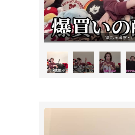
”爆買いの醜態”と