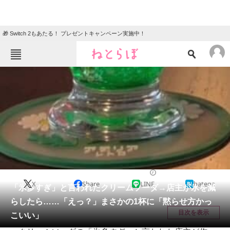
🎁 Switch 2もあたる！ プレゼントキャンペーン実施中！
ねとらぼメニュー
TOP
ニュース
エンタメ
クイズ
グルメ
地域
住まい
教育・育児
動物
リサーチ
グルメ
2026/05/13 14:30（公開）
X
Share
LINE
hatena
会員記事
「氷多すぎ」と言われたクリームソーダ→店主が氷を減
らしたら……「えっ？」まさかの1杯に「黙らせ方かっ
メディア
目次を表示
こいい」
注目記事を集めた総合ページ