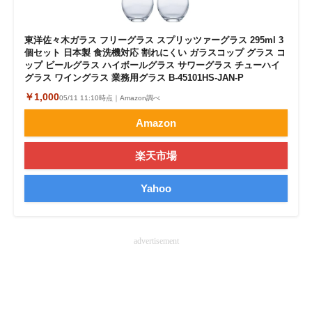
企業向けIT製品の総合サイト
東洋佐々木ガラス フリーグラス スプリッツァーグラス 295ml 3
IT製品の技術・比較・事例
個セット 日本製 食洗機対応 割れにくい ガラスコップ グラス コ
ップ ビールグラス ハイボールグラス サワーグラス チューハイ
製造業のIT導入・活用を支援
グラス ワイングラス 業務用グラス B-45101HS-JAN-P
￥1,000
05/11 11:10時点｜Amazon調べ
モノづくり技術者専門サイト
Amazon
エレクトロニクス専門サイト
楽天市場
電子設計の基本と応用
Yahoo
エネルギーの専門メディア
建設×テクノロジーの最前線
advertisement
ちょっと気になるネットの話題