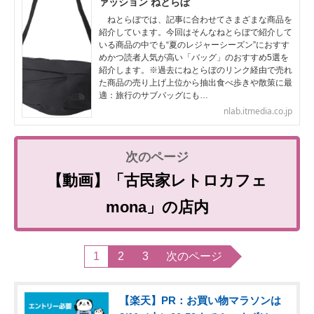
ァッション ねとらぼ
ねとらぼでは、記事に合わせてさまざまな商品を
紹介しています。今回はそんなねとらぼで紹介して
いる商品の中でも“夏のレジャーシーズン”におすす
めかつ読者人気が高い「バッグ」のおすすめ5選を
紹介します。※過去にねとらぼのリンク経由で売れ
た商品の売り上げ上位から抽出食べ歩きや散策に最
適：旅行のサブバッグにも…
nlab.itmedia.co.jp
【動画】「古民家レトロカフェ
mona」の店内
1
2
3
次のページ
【楽天】PR：お買い物マラソンは