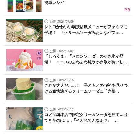
簡単レシピ
PR
公開 2024/07/09
レトロかわいい喫茶店風メニューがファミマに
登場！ 「クリームソーダみたいなパフェ...
公開 2022/07/02
「しろくま」「メロンソーダ」のかき氷が登
場！ ココスのふわふわ純氷かき氷がおいし...
公開 2024/05/15
これが大人だ……！ 子どもとの“差”を見せつ
ける豪快過ぎるクリームソーダに「完璧...
公開 2026/06/12
コメダ珈琲店で限定クリームソーダを注文→出
てきたのは……「イカれてんなぁ!?」 ...