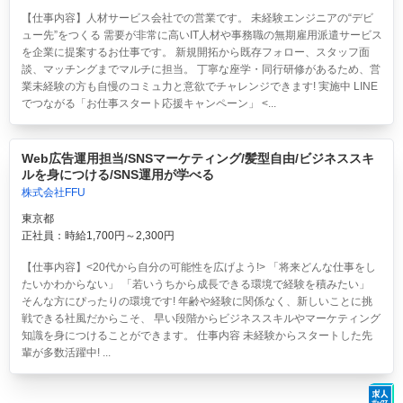
【仕事内容】人材サービス会社での営業です。 未経験エンジニアの“デビ
ュー先”をつくる 需要が非常に高いIT人材や事務職の無期雇用派遣サービス
を企業に提案するお仕事です。 新規開拓から既存フォロー、スタッフ面
談、マッチングまでマルチに担当。 丁寧な座学・同行研修があるため、営
業未経験の方も自慢のコミュ力と意欲でチャレンジできます! 実施中 LINE
でつながる「お仕事スタート応援キャンペーン」 <...
Web広告運用担当/SNSマーケティング/髪型自由/ビジネススキ
ルを身につける/SNS運用が学べる
株式会社FFU
東京都
正社員：時給1,700円～2,300円
【仕事内容】<20代から自分の可能性を広げよう!> 「将来どんな仕事をし
たいかわからない」 「若いうちから成長できる環境で経験を積みたい」
そんな方にぴったりの環境です! 年齢や経験に関係なく、新しいことに挑
戦できる社風だからこそ、 早い段階からビジネススキルやマーケティング
知識を身につけることができます。 仕事内容 未経験からスタートした先
輩が多数活躍中! ...