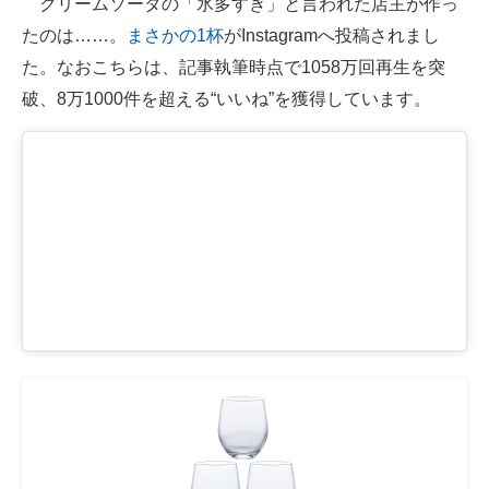
クリームソーダの「氷多すぎ」と言われた店主が作っ
たのは……。
まさかの1杯
がInstagramへ投稿されまし
ITの今と未来を見通す
た。なおこちらは、記事執筆時点で1058万回再生を突
スマホと通信の最新トレンド
破、8万1000件を超える“いいね”を獲得しています。
進化するPCとデバイスの未来
好きが集まる 比べて選べる
ビジネスと働き方のヒント
AI活用のいまが分かる
企業ITのトレンドを詳説
経営リーダーのコミュニティ
マーケ×ITの今がよく分かる
ITエンジニア向け専門サイト