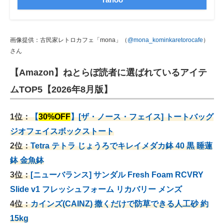
画像提供：古民家レトロカフェ「mona」（
@mona_kominkaretorocafe
）
さん
【Amazon】ねとらぼ読者に選ばれているアイテ
ムTOP5【2026年8月版】
1位：
【
30%OFF
】[ザ・ノース・フェイス] トートバッグ
ジオフェイスボックストート
2位：
Tetra テトラ じょうろでキレイメダカ鉢 40
黒 睡蓮
鉢 金魚鉢
3位：
[ニューバランス] サンダル Fresh Foam RCVRY
Slide v1 フレッシュフォーム リカバリー メンズ
4位：
カインズ(CAINZ) 撒くだけで防草できる人工砂 約
15kg