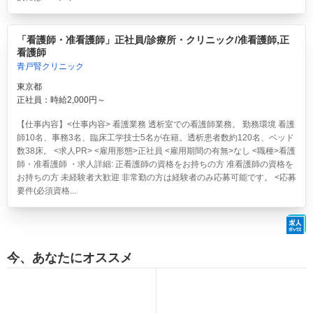
「看護師・准看護師」正社員/診療所・クリニック/准看護師,正
看護師
青戸腎クリニック
東京都
正社員：時給2,000円～
【仕事内容】<仕事内容> 看護業務 透析室での看護師業務。 勤務環境 看護
師10名、事務3名、臨床工学技士5名が在籍。透析患者数約120名、ベッド
数38床。 <求人PR> <雇用形態>正社員 <雇用期間の有無>なし <職種>看護
師・准看護師 ・求人詳細: 正看護師の資格をお持ちの方 准看護師の資格を
お持ちの方 未経験者大歓迎 非常勤の方は経験者のみ応募可能です。 <応募
要件(必須資格...
今、あなたにオススメ