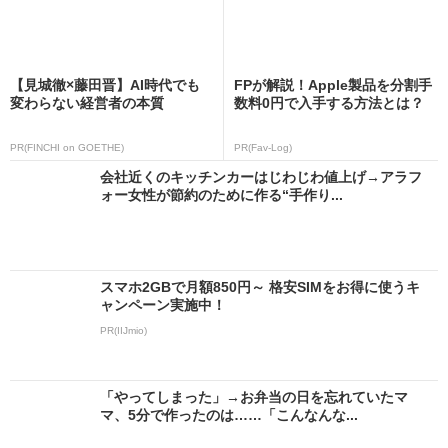
【見城徹×藤田晋】AI時代でも
FPが解説！Apple製品を分割手
変わらない経営者の本質
数料0円で入手する方法とは？
PR(FINCHI on GOETHE)
PR(Fav-Log)
会社近くのキッチンカーはじわじわ値上げ→アラフ
ォー女性が節約のために作る“手作り...
スマホ2GBで月額850円～ 格安SIMをお得に使うキ
ャンペーン実施中！
PR(IIJmio)
「やってしまった」→お弁当の日を忘れていたマ
マ、5分で作ったのは……「こんなんな...