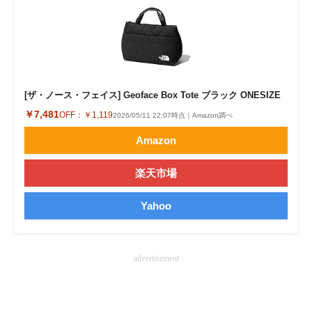
企業向けIT製品の総合サイト
IT製品の技術・比較・事例
製造業のIT導入・活用を支援
[ザ・ノース・フェイス] Geoface Box Tote ブラック ONESIZE
モノづくり技術者専門サイト
￥7,481
OFF：
￥1,119
2026/05/11 22:07時点｜Amazon調べ
エレクトロニクス専門サイト
Amazon
電子設計の基本と応用
楽天市場
エネルギーの専門メディア
Yahoo
建設×テクノロジーの最前線
ちょっと気になるネットの話題
advertisement