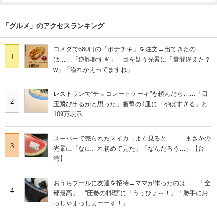
「グルメ」のアクセスランキング
コメダで680円の「ポテチキ」を注文→出てきたの
1
は……「逆詐欺すぎ」 目を疑う光景に「量間違えた？
w」「溢れかえってますね」
レストランで“チョコレートケーキ”を頼んだら……「目
2
玉飛び出るかと思った」衝撃の1皿に「やばすぎる」と
109万表示
スーパーで売られたスイカ→よく見ると…… まさかの
3
光景に「なにこれ初めて見た」「なんだろう…」【台
湾】
おうちプールに友達を招待→ママが作ったのは……「全
4
部最高」 “圧巻の料理”に「うっひょ～！」「勝手にお
っじゃまっしまーーす！」