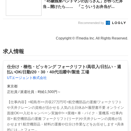
「45歳独身バンドマンのおっさん」が作った弁
当→開けたら…… 「こういうお弁当が...
Recommended by
Copyright © ITmedia Inc. All Rights Reserved.
求人情報
仕分け・梱包・ピッキング フォークリフト/高収入/日払い・週
払いOK/日勤/20・30・40代活躍中/製造 工場
UTエージェント株式会社
東京都
正社員 / 派遣社員：時給1,500円～
【仕事内容】<昭島市><月収27万円可>航空機部品の運搬!フォークリフト
や天井クレーンの資格が活かせる 人気の土日休み!<履歴書不要 オンライン
面接OK><入社キャンペーン実施中!> <業種> 車・バイク・重機系 <仕事内
容> 航空機部品の運搬 フォークリフト(リーチ)や天井クレーンの資格が活
かせます! 航空機部品・材料の運搬や仕分け作業などをお任せします <具体
的には…> フォー...