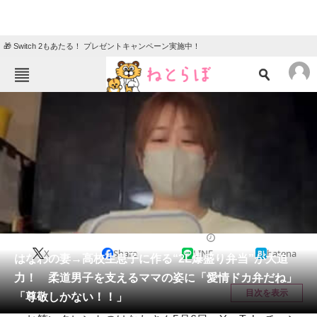
🎁 Switch 2もあたる！ プレゼントキャンペーン実施中！
ねとらぼメニュー
TOP
ニュース
エンタメ
クイズ
グルメ
地域
住まい
教育・育児
動物
リサーチ
グルメ
2026/05/12 11:43（公開）
X
Share
LINE
hatena
会員記事
はなわの妻→高校生息子に作る“2L爆盛り弁当”が大迫
力！ 柔道男子を支えるママの姿に「愛情ドカ弁だね」
メディア
目次を表示
「尊敬しかない！！」
注目記事を集めた総合ページ