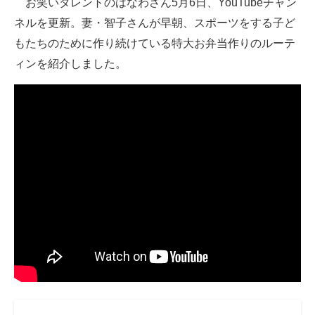
お笑いタレントのはなわさん5月6日、YouTubeチャン
ネルを更新。妻・智子さんが早朝、スポーツをする子ど
ITの今と未来を見通す
もたちのために作り続けている特大お弁当作りのルーテ
スマホと通信の最新トレンド
ィンを紹介しました。
進化するPCとデバイスの未来
好きが集まる 比べて選べる
ビジネスと働き方のヒント
AI活用のいまが分かる
企業ITのトレンドを詳説
経営リーダーのコミュニティ
マーケ×ITの今がよく分かる
ITエンジニア向け専門サイト