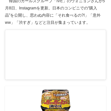
韓国のガールズグループ「IVE」のウォニョンさんが5
月8日、Instagramを更新。日本のコンビニでの“購入
ITの今と未来を見通す
品”を公開し、思わぬ内容に「それ食べるの?!」「意外
スマホと通信の最新トレンド
ww」「渋すぎ」などと注目が集まっています。
進化するPCとデバイスの未来
好きが集まる 比べて選べる
ビジネスと働き方のヒント
AI活用のいまが分かる
企業ITのトレンドを詳説
経営リーダーのコミュニティ
マーケ×ITの今がよく分かる
ITエンジニア向け専門サイト