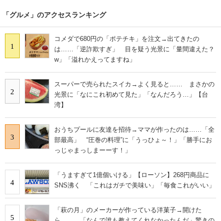
「グルメ」のアクセスランキング
コメダで680円の「ポテチキ」を注文→出てきたの
1
は……「逆詐欺すぎ」 目を疑う光景に「量間違えた？
w」「溢れかえってますね」
スーパーで売られたスイカ→よく見ると…… まさかの
2
光景に「なにこれ初めて見た」「なんだろう…」【台
湾】
おうちプールに友達を招待→ママが作ったのは……「全
3
部最高」 “圧巻の料理”に「うっひょ～！」「勝手にお
っじゃまっしまーーす！」
「うますぎて1億個いける」【ローソン】268円商品に
4
SNS沸く 「これはガチで美味い」「毎食これがいい」
「萩の月」のメーカーが作っている洋菓子→開けた
5
ら…… 「なんで誰も教えてくれなかったんだ」驚きの