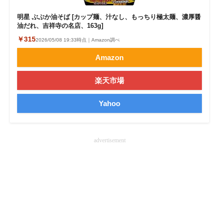
企業向けIT製品の総合サイト
明星 ぶぶか油そば [カップ麺、汁なし、もっちり極太麺、濃厚醤
油だれ、吉祥寺の名店、163g]
IT製品の技術・比較・事例
￥315
2026/05/08 19:33時点｜Amazon調べ
製造業のIT導入・活用を支援
Amazon
モノづくり技術者専門サイト
楽天市場
エレクトロニクス専門サイト
Yahoo
電子設計の基本と応用
エネルギーの専門メディア
advertisement
建設×テクノロジーの最前線
ちょっと気になるネットの話題