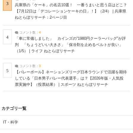
3
兵庫県の「ケーキ」の名店10選！ 一番うまいと思う店はどこ？
【7月12日は「デコレーションケーキの日」！】（2/4） | 兵庫県
ねとらぼリサーチ：2ページ目
コメント数：
4
4
「車に常備しました」 カインズの“1980円クーラーバッグ”が評
判 「ちょうどいい大きさ」「保冷剤を止めるベルトが良い」
（1/5） | ライフ ねとらぼリサーチ
コメント数：
3
5
【バレーボール】ネーションズリーグ日本ラウンドで活躍を期待
している「日本男子バレー代表選手」は？【2026年版・人気投
票実施中】（投票結果） | スポーツ ねとらぼリサーチ
カテゴリ一覧
IT・科学