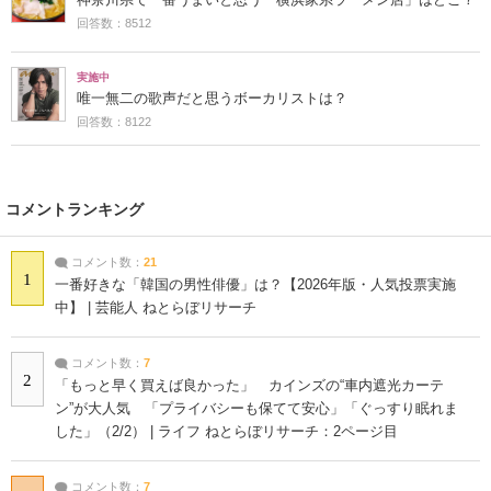
神奈川県で一番うまいと思う「横浜家系ラーメン店」はどこ？
回答数：8512
実施中
唯一無二の歌声だと思うボーカリストは？
回答数：8122
コメントランキング
コメント数：
21
1
一番好きな「韓国の男性俳優」は？【2026年版・人気投票実施
中】 | 芸能人 ねとらぼリサーチ
コメント数：
7
2
「もっと早く買えば良かった」 カインズの“車内遮光カーテ
ン”が大人気 「プライバシーも保てて安心」「ぐっすり眠れま
した」（2/2） | ライフ ねとらぼリサーチ：2ページ目
コメント数：
7