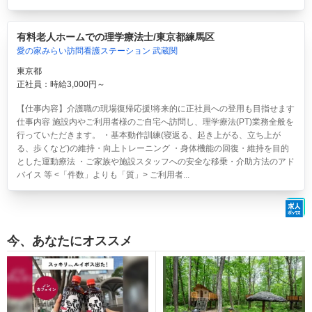
有料老人ホームでの理学療法士/東京都練馬区
愛の家みらい訪問看護ステーション 武蔵関
東京都
正社員：時給3,000円～
【仕事内容】介護職の現場復帰応援!将来的に正社員への登用も目指せます
仕事内容 施設内やご利用者様のご自宅へ訪問し、理学療法(PT)業務全般を
行っていただきます。 ・基本動作訓練(寝返る、起き上がる、立ち上が
る、歩くなど)の維持・向上トレーニング ・身体機能の回復・維持を目的
とした運動療法 ・ご家族や施設スタッフへの安全な移乗・介助方法のアド
バイス 等 <「件数」よりも「質」> ご利用者...
今、あなたにオススメ