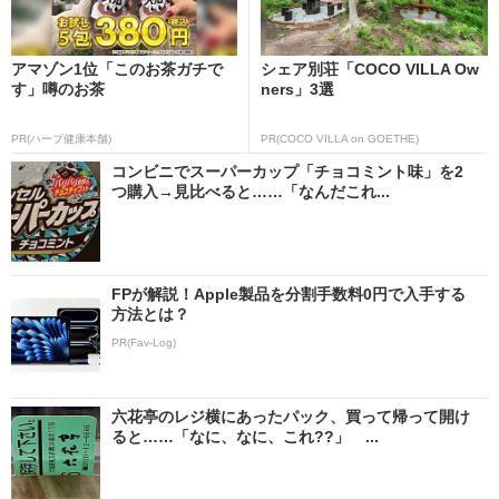
アマゾン1位「このお茶ガチで
シェア別荘「COCO VILLA Ow
す」噂のお茶
ners」3選
PR(ハーブ健康本舗)
PR(COCO VILLA on GOETHE)
コンビニでスーパーカップ「チョコミント味」を2
つ購入→見比べると……「なんだこれ...
FPが解説！Apple製品を分割手数料0円で入手する
方法とは？
PR(Fav-Log)
六花亭のレジ横にあったパック、買って帰って開け
ると……「なに、なに、これ??」 ...