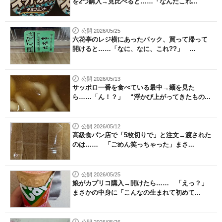
を2つ購入→見比べると……「なんだこれ...
公開 2026/05/25
六花亭のレジ横にあったパック、買って帰って
開けると……「なに、なに、これ??」 ...
公開 2026/05/13
サッポロ一番を食べている最中→麺を見た
ら……「ん！？」 “浮かび上がってきたもの...
公開 2026/05/12
高級食パン店で「5枚切りで」と注文→渡された
のは…… 「ごめん笑っちゃった」まさ...
公開 2026/05/25
娘がカプリコ購入→開けたら…… 「えっ？」
まさかの中身に「こんなの生まれて初めて...