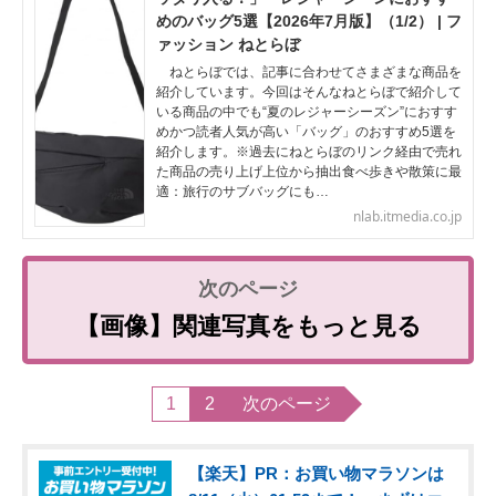
めのバッグ5選【2026年7月版】（1/2） | フ
ァッション ねとらぼ
ねとらぼでは、記事に合わせてさまざまな商品を
紹介しています。今回はそんなねとらぼで紹介して
いる商品の中でも“夏のレジャーシーズン”におすす
めかつ読者人気が高い「バッグ」のおすすめ5選を
紹介します。※過去にねとらぼのリンク経由で売れ
た商品の売り上げ上位から抽出食べ歩きや散策に最
適：旅行のサブバッグにも…
nlab.itmedia.co.jp
【画像】関連写真をもっと見る
1
2
次のページ
【楽天】PR：お買い物マラソンは