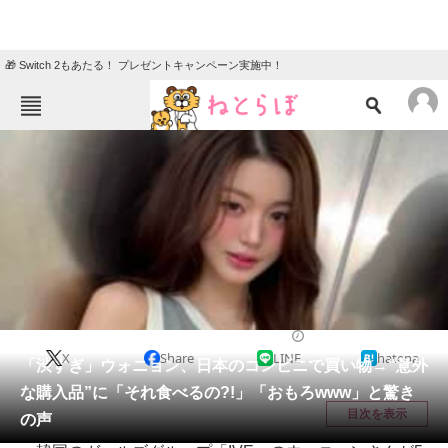
🎁 Switch 2もあたる！ プレゼントキャンペーン実施中！
ねとらぼメニュー
TOP
ニュース
エンタメ
クイズ
グルメ
地域
住まい
教育・育児
動物
リサーチ
グルメ
2026/05/08 19:48（公開）
X
Share
LINE
hatena
会員記事
「渋すぎ」ウォニョン、日本のコンビニで買い物→“意外
な購入品”に「それ食べるの?!」「おもろwww」と驚き
メディア
目次を表示
の声
注目記事を集めた総合ページ