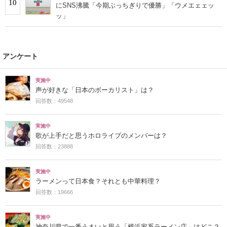
10
にSNS沸騰「今期ぶっちぎりで優勝」「ウメエェェッ
ッ」
アンケート
実施中
声が好きな「日本のボーカリスト」は？
回答数：49548
実施中
歌が上手だと思うホロライブのメンバーは？
回答数：23888
実施中
ラーメンって日本食？それとも中華料理？
回答数：19666
実施中