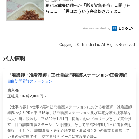
公開 2026/05/26
妻が52歳夫に作った「彩り皆無弁当」→開けた
ら…… 「男はこういう弁当好きよ」ま...
Recommended by
Copyright © ITmedia Inc. All Rights Reserved.
求人情報
「看護師・准看護師」正社員/訪問看護ステーション/正看護師
目白訪問看護ステーション
東京都
正社員：時給2,000円～
【仕事内容】<仕事内容> 訪問看護ステーションにおける看護師・准看護師
業務 <求人PR> 平成16年、訪問看護ステーション及び居宅介護支援事業を
法人住所に設置し、平成20年1月1日、同地において㈱リープとして完全独
立、目白訪問看護ステーションを開設、そして平成26年9月1日に看多機を
創設しました。 訪問看護・居宅介護支援・看多機と3つの事業を運営して
いるのが特徴です。 訪問看護をベースに重度要介護...