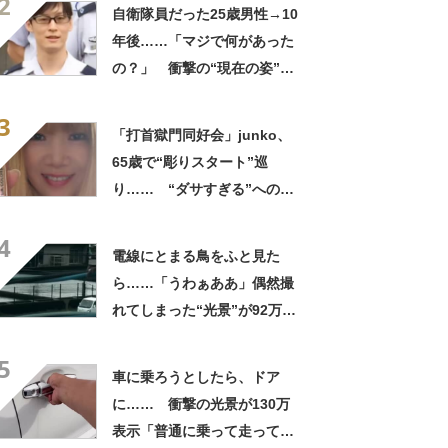
2
ってるの尊い！」
自衛隊員だった25歳男性→10
年後……「マジで何があった
の？」 衝撃の“現在の姿”が
180万再生「別人…？」「好
3
きに生きんしゃい」
「打首獄門同好会」junko、
65歳で“彫りスタート”巡
り…… “ダサすぎる”への持
論に反響「理由が素敵」「わ
4
たしもデビューしたい」
電線にとまる鳥をふと見た
ら……「うわぁああ」偶然撮
れてしまった“光景”が92万再
生「自然は過酷」
5
車に乗ろうとしたら、ドア
に…… 衝撃の光景が130万
表示「普通に乗って走ってた