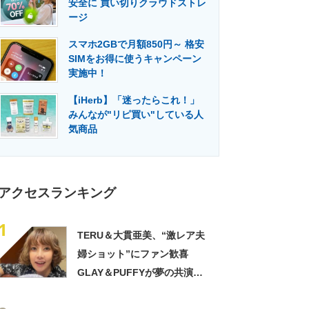
安全に 買い切りクラウドストレ
門メディア
建設×テクノロジーの最前線
ージ
スマホ2GBで月額850円～ 格安
SIMをお得に使うキャンペーン
実施中！
【iHerb】「迷ったらこれ！」
みんなが"リピ買い"している人
気商品
アクセスランキング
1
TERU＆大貫亜美、“激レア夫
婦ショット”にファン歓喜
GLAY＆PUFFYが夢の共演
「旦那おるやん」「夫婦で写