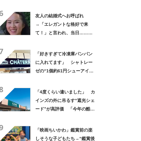
やん」「どうやって入った
6
の!?」
友人の結婚式へお呼ばれ
→「エレガントな格好で来
て！」と言われ、当日……ま
さかの参列姿に「いやすごお
7
おお！」「天才」【海外】
「好きすぎて冷凍庫パンパン
に入れてます」 シャトレー
ゼの“1個約61円シューアイ
ス”が好評 「生地とバニラア
8
イスの相性が◎」「家族も好
「4度くらい違いました」 カ
きで夏はストックしてる」
インズの外に吊るす“遮光シェ
ード”が高評価 「今年の酷暑
にも活躍」「風通しもよくし
9
っかり遮光」の声
「映画ちいかわ」鑑賞前の楽
しそうな子どもたち→“鑑賞後