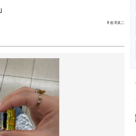
ニクス専門サイト
電子設計の基本と応用
エネルギーの専
」
沓澤真二