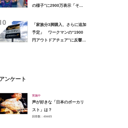
の様子”に2900万表示「そう
なるわなw」「分かるよ」
10
「いったい何が」
「家族分3脚購入、さらに追加
予定」 ワークマンの“1900
円アウトドアチェア”に反響
「90キロ級でも安心して座れ
た」「キャンプの1軍」の声
アンケート
実施中
声が好きな「日本のボーカリ
スト」は？
回答数：49465