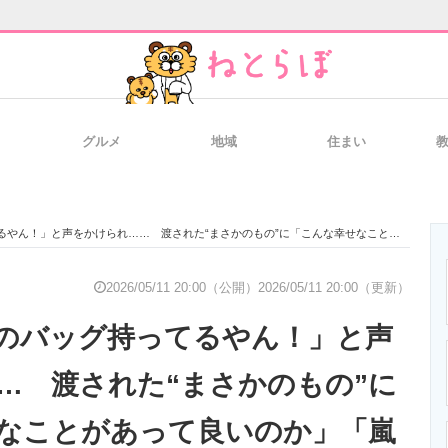
グルメ
地域
住まい
と未来を見通す
スマホと通信の最新トレンド
進化するPCとデ
と声をかけられ…… 渡された“まさかのもの”に「こんな幸せなことがあって良いのか」「嵐ファン最高！」
のいまが分かる
企業ITのトレンドを詳説
経営リーダーの
2026/05/11 20:00（公開）
2026/05/11 20:00（更新）
のバッグ持ってるやん！」と声
T製品の総合サイト
IT製品の技術・比較・事例
製造業のIT導入
… 渡された“まさかのもの”に
なことがあって良いのか」「嵐