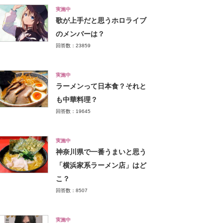
実施中
歌が上手だと思うホロライブ
のメンバーは？
回答数：23859
実施中
ラーメンって日本食？それと
も中華料理？
回答数：19645
実施中
神奈川県で一番うまいと思う
「横浜家系ラーメン店」はど
こ？
回答数：8507
実施中