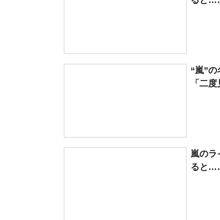
ると…
“嵐”
「二度見
嵐のラ
ると…