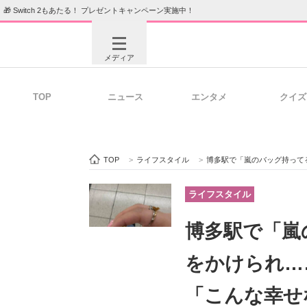
🎁 Switch 2もあたる！ プレゼントキャンペーン実施中！
メディア
TOP
ニュース
エンタメ
クイズ
注目記事を集めた総合ページ
ITの今
TOP
>
ライフスタイル
>
博多駅で「嵐のバッグ持ってるやん！」
ビジネスと働き方のヒント
AI活用
ライフスタイル
博多駅で「嵐
ITエンジニア向け専門サイト
企業向けI
をかけられ…
「こんな幸せ