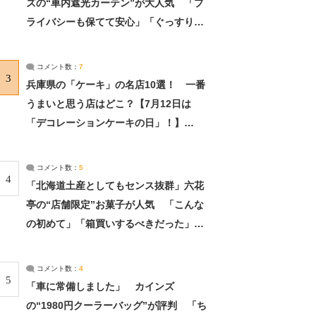
ズの“車内遮光カーテン”が大人気 「プ
ライバシーも保てて安心」「ぐっすり眠
れました」（2/2） | ライフ ねとらぼリ
サーチ：2ページ目
コメント数：
7
3
兵庫県の「ケーキ」の名店10選！ 一番
うまいと思う店はどこ？【7月12日は
「デコレーションケーキの日」！】
（2/4） | 兵庫県 ねとらぼリサーチ：2ペ
ージ目
コメント数：
5
4
「北海道土産としてもセンス抜群」六花
亭の“店舗限定”お菓子が人気 「こんな
の初めて」「箱買いするべきだった」
（1/2） | 北海道 ねとらぼリサーチ
コメント数：
4
5
「車に常備しました」 カインズ
の“1980円クーラーバッグ”が評判 「ち