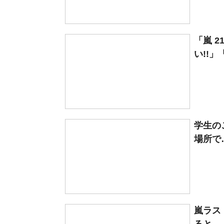
「嵐 
い!!」
学生の
場所で
嵐ラス