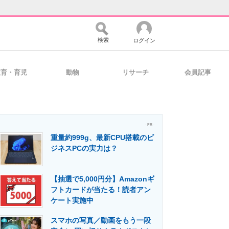
検索
ログイン
教育・育児
動物
リサーチ
会員記事
バイスの未来
好きが集まる 比べて選べる
- PR -
重量約999g、最新CPU搭載のビ
コミュニティ
マーケ×ITの今がよく分かる
ジネスPCの実力は？
【抽選で5,000円分】Amazonギ
・活用を支援
フトカードが当たる！読者アン
ケート実施中
スマホの写真／動画をもう一段