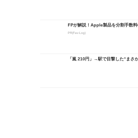
FPが解説！Apple製品を分割手数
PR(Fav-Log)
「嵐 210円」→駅で目撃した“まさか