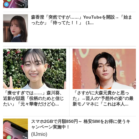
森香澄「突然ですが……」YouTubeを開設→「始ま
ったか」「待ってた！！」（1...
「痩せすぎでは……」森川葵、
「さすがに大森元貴かと思っ
近影が話題「役柄のためと信じ
た」→芸人の“予想外の姿”の最
たい」「元々華奢だけど心...
新モノマネに「これは本人...
スマホ2GBで月額850円～ 格安SIMをお得に使うキ
ャンペーン実施中！
(IIJmio)