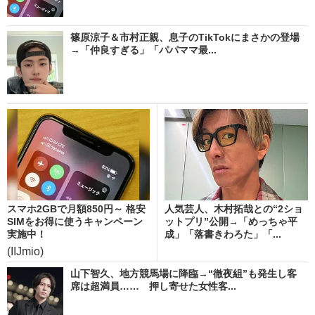
篠原涼子＆市村正親、息子のTikTokにまさかの登場
→「仲良すぎる」「パパママ最...
スマホ2GBで月額850円～ 格安
人気芸人、木村拓哉との“2ショ
SIMをお得に使うキャンペーン
ットプリ”公開→「めっちゃ平
実施中！
成」「落書きわろた」「...
(IIJmio)
山下智久、地方競馬場に降臨→“徹夜組”も発生し客
席は超満員…… 押し寄せた女性客...