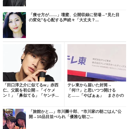
「痩せ方が……」壇蜜、公開収録に登場→“見た目
の変化”を心配する声続々「大丈夫？...
「田口淳之介に似てるw」赤西
テレ東から届いた封筒→
仁、父親を初公開→「イケメ
「何!?」と思いつつ開ける
ン！」「鼻似てる」「ヤンチ...
と……「やばぁぁ」 まさかの
中身...
「旅館かと…」市川團十郎、“市川家の朝ごはん”公
開→10品目並べられ「優雅な朝ご...