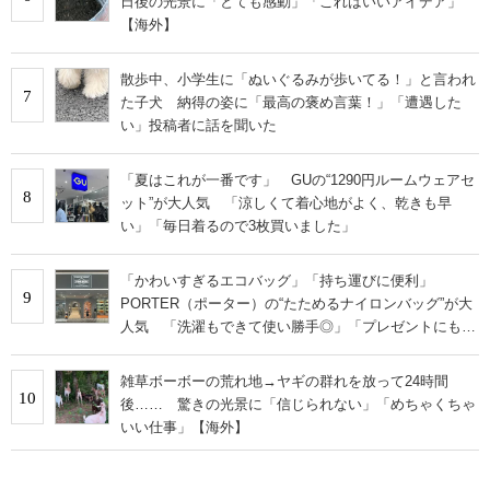
日後の光景に「とても感動」「これはいいアイデア」
【海外】
散歩中、小学生に「ぬいぐるみが歩いてる！」と言われ
7
た子犬 納得の姿に「最高の褒め言葉！」「遭遇した
い」投稿者に話を聞いた
「夏はこれが一番です」 GUの“1290円ルームウェアセ
8
ット”が大人気 「涼しくて着心地がよく、乾きも早
い」「毎日着るので3枚買いました」
「かわいすぎるエコバッグ」「持ち運びに便利」
9
PORTER（ポーター）の“たためるナイロンバッグ”が大
人気 「洗濯もできて使い勝手◎」「プレゼントにもお
すすめ」
雑草ボーボーの荒れ地→ヤギの群れを放って24時間
10
後…… 驚きの光景に「信じられない」「めちゃくちゃ
いい仕事」【海外】