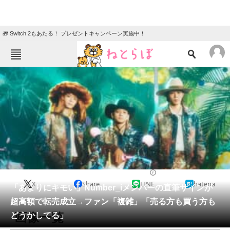
🎁 Switch 2もあたる！ プレゼントキャンペーン実施中！
ねとらぼメニュー
TOP
ニュース
エンタメ
クイズ
グルメ
地域
住まい
教育・育児
動物
リサーチ
音楽
2026/05/11 17:35（公開）
X
Share
LINE
hatena
会員記事
「あまりにキモい」Number_iメンバーの直筆サインが
超高額で転売成立→ファン「複雑」「売る方も買う方も
メディア
画像一覧
どうかしてる」
注目記事を集めた総合ページ