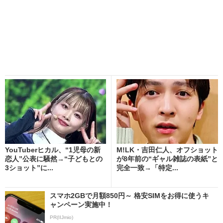
YouTuberヒカル、“1児母の新
M!LK・吉田仁人、オフショット
恋人”公表に騒然→“子どもとの
が8年前の“ギャル雑誌の表紙”と
3ショット”に...
完全一致→「特定...
スマホ2GBで月額850円～ 格安SIMをお得に使うキ
ャンペーン実施中！
PR(IIJmio)