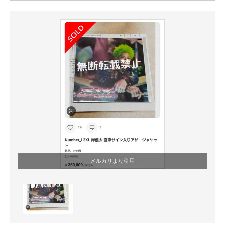
ITの今と未来を見通す
スマホと通信の最新トレンド
進化するPCとデバイスの未来
好きが集まる 比べて選べる
ビジネスと働き方のヒント
AI活用のいまが分かる
企業ITのトレンドを詳説
メルカリより引用
経営リーダーのコミュニティ
マーケ×ITの今がよく分かる
ITエンジニア向け専門サイト