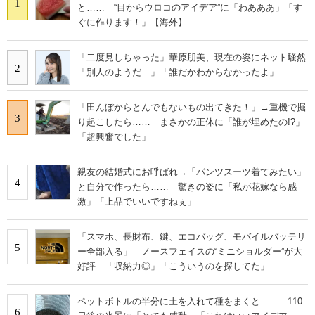
1
と…… “目からウロコのアイデア”に「わあああ」「す
ぐに作ります！」【海外】
「二度見しちゃった」華原朋美、現在の姿にネット騒然
2
「別人のようだ…」「誰だかわからなかったよ」
「田んぼからとんでもないもの出てきた！」→重機で掘
3
り起こしたら…… まさかの正体に「誰が埋めたの!?」
「超興奮でした」
親友の結婚式にお呼ばれ→「パンツスーツ着てみたい」
4
と自分で作ったら…… 驚きの姿に「私が花嫁なら感
激」「上品でいいですねぇ」
「スマホ、長財布、鍵、エコバッグ、モバイルバッテリ
5
ー全部入る」 ノースフェイスの“ミニショルダー”が大
好評 「収納力◎」「こういうのを探してた」
ペットボトルの半分に土を入れて種をまくと…… 110
6