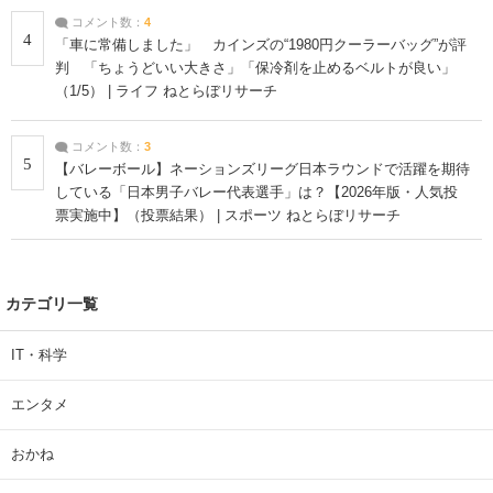
コメント数：
4
4
「車に常備しました」 カインズの“1980円クーラーバッグ”が評
判 「ちょうどいい大きさ」「保冷剤を止めるベルトが良い」
（1/5） | ライフ ねとらぼリサーチ
コメント数：
3
5
【バレーボール】ネーションズリーグ日本ラウンドで活躍を期待
している「日本男子バレー代表選手」は？【2026年版・人気投
票実施中】（投票結果） | スポーツ ねとらぼリサーチ
カテゴリ一覧
IT・科学
エンタメ
おかね