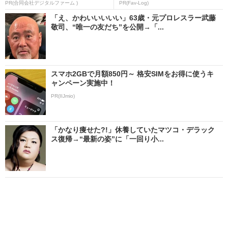
PR(合同会社デジタルファーム )
PR(Fav-Log)
「え、かわいいいいい」63歳・元プロレスラー武藤
敬司、“唯一の友だち”を公開→「...
スマホ2GBで月額850円～ 格安SIMをお得に使うキ
ャンペーン実施中！
PR(IIJmio)
「かなり痩せた?!」休養していたマツコ・デラック
ス復帰→“最新の姿”に「一回り小...