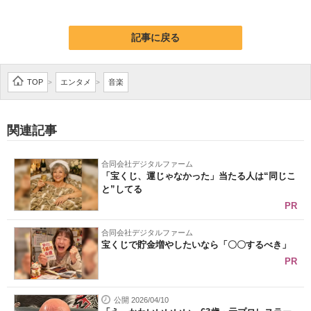
企業向けIT製品の総合サイト
記事に戻る
IT製品の技術・比較・事例
製造業のIT導入・活用を支援
TOP
エンタメ
音楽
>
>
モノづくり技術者専門サイト
関連記事
エレクトロニクス専門サイト
合同会社デジタルファーム
電子設計の基本と応用
「宝くじ、運じゃなかった」当たる人は“同じこ
と”してる
エネルギーの専門メディア
PR
建設×テクノロジーの最前線
合同会社デジタルファーム
宝くじで貯金増やしたいなら「〇〇するべき」
ちょっと気になるネットの話題
PR
公開 2026/04/10