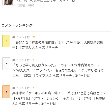
唯一無二の歌声だと思うボーカリストは？
回答数：8186
コメントランキング
コメント数：
21
1
一番好きな「韓国の男性俳優」は？【2026年版・人気投票実施
中】 | 芸能人 ねとらぼリサーチ
コメント数：
7
2
「もっと早く買えば良かった」 カインズの“車内遮光カーテ
ン”が大人気 「プライバシーも保てて安心」「ぐっすり眠れま
した」（2/2） | ライフ ねとらぼリサーチ：2ページ目
コメント数：
7
3
兵庫県の「ケーキ」の名店10選！ 一番うまいと思う店はどこ？
【7月12日は「デコレーションケーキの日」！】（2/4） | 兵庫県
ねとらぼリサーチ：2ページ目