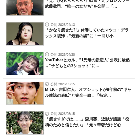
「え、かわいいいいい」63歳・元プロレスラー
武藤敬司、“唯一の友だち”を公開→「...
公開 2026/04/13
「かなり痩せた?!」休養していたマツコ・デラ
ックス復帰→“最新の姿”に「一回り小...
公開 2026/04/30
YouTuberヒカル、“1児母の新恋人”公表に騒然
→“子どもとの3ショット”に...
公開 2026/05/15
M!LK・吉田仁人、オフショットが8年前の“ギャ
ル雑誌の表紙”と完全一致→「特定...
公開 2026/05/15
「痩せすぎでは……」森川葵、近影が話題「役
柄のためと信じたい」「元々華奢だけど心...